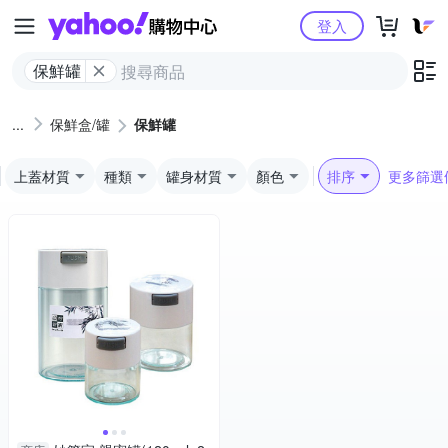
Yahoo購物中心
登入
保鮮罐
保鮮盒/罐
保鮮罐
上蓋材質
種類
罐身材質
顏色
排序
更多篩選