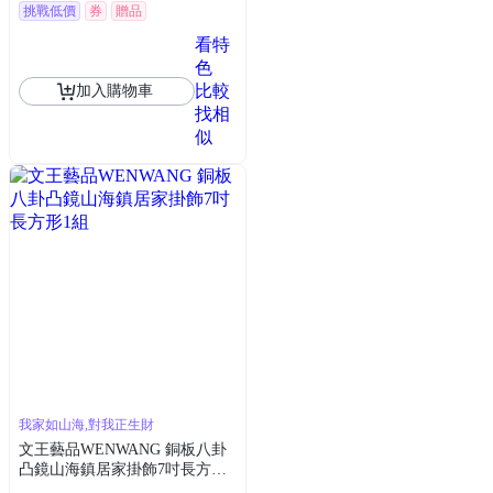
挑戰低價
券
贈品
看特
色
比較
加入購物車
找相
似
我家如山海,對我正生財
文王藝品WENWANG 銅板八卦
凸鏡山海鎮居家掛飾7吋長方形1
組