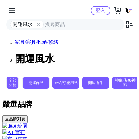
Yahoo購物中心
登入
開運風水
家具/寢具/收納/修繕
開運風水
全部
神像/佛像/神
開運飾品
金紙/祭祀用品
開運擺件
分類
獸
嚴選品牌
全品牌列表