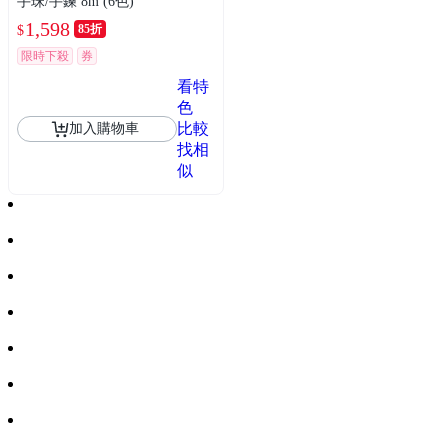
手珠/手鍊 8m (6色)
1,598
85折
$
限時下殺
券
看特
色
比較
加入購物車
找相
似