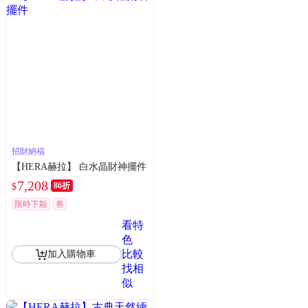
招財納福
【HERA赫拉】 白水晶財神擺件
7,208
86折
$
限時下殺
券
看特
色
比較
加入購物車
找相
似