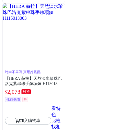
時尚不單調 實用好搭配
【HERA 赫拉】天然淡水珍珠巴
洛克紫串珠手鍊項鍊 H11501300
3
2,078
86折
$
挑戰低價
券
看特
色
比較
加入購物車
找相