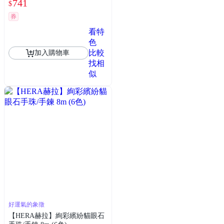
741
$
券
看特
色
比較
加入購物車
找相
似
好運氣的象徵
【HERA赫拉】絢彩繽紛貓眼石