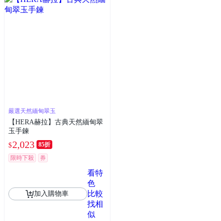
嚴選天然緬甸翠玉
【HERA赫拉】古典天然緬甸翠
玉手鍊
2,023
85折
$
限時下殺
券
看特
色
比較
加入購物車
找相
似