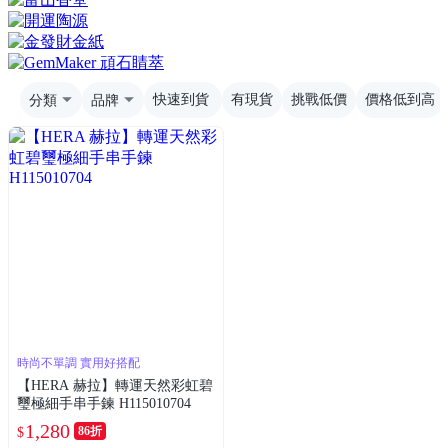
分類
品牌
快速到貨
有現貨
挑戰低價
價格低到高
時尚不單調 實用好搭配
【HERA 赫拉】轉運天然彩虹碧
璽極細手串手鍊 H115010704
1,280
86折
$