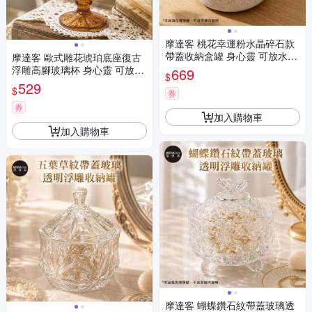
摩達客 桃花幸運粉水晶碎石款
帶蓋收納盒罐 身心靈 可放水晶
摩達客 歐式雕花琥珀底座復古
淨化能量 多用途首飾品精緻收
浮雕高腳玻璃杯 身心靈 可放水
669
$
納容器 藝術創作風格擺件
晶淨化能量 多用途首飾品薰香
529
$
券
蠟燭精緻收納容器 風格擺件
券
加入購物車
加入購物車
摩達客 蝴蝶鑽石紋帶蓋玻璃透