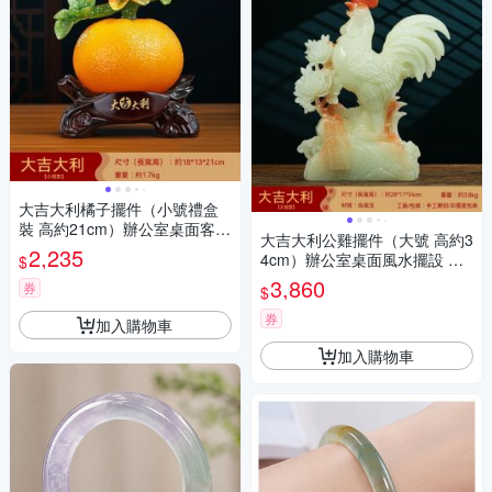
大吉大利橘子擺件（小號禮盒
裝 高約21cm）辦公室桌面客廳
大吉大利公雞擺件（大號 高約3
玄關博古架擺設 新居裝飾 喬遷
2,235
4cm）辦公室桌面風水擺設 客
$
搬家禮物
廳玄關博古架裝飾 入宅喬遷禮
3,860
券
$
物
券
加入購物車
加入購物車