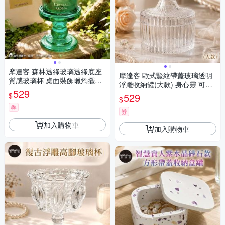
摩達客 森林透綠玻璃透綠底座
摩達客 歐式豎紋帶蓋玻璃透明
質感玻璃杯 桌面裝飾蠟燭擺飾
浮雕收納罐(大款) 身心靈 可放
身心靈 可放水晶淨化能量 多用
529
水晶淨化能量 多用途首飾品薰
$
529
途首飾品薰香蠟燭精緻收納容
$
香蠟燭精緻收納容器 風格擺件
器 風格擺件
券
券
加入購物車
加入購物車