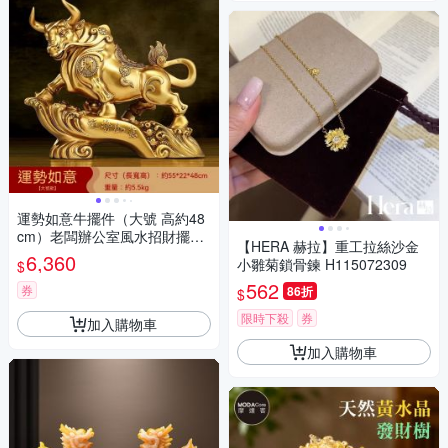
運勢如意牛擺件（大號 高約48
cm）老闆辦公室風水招財擺件
【HERA 赫拉】重工拉絲沙金
客廳酒櫃前台裝飾品 公司店鋪
6,360
小雛菊鎖骨鍊 H115072309
$
開業禮物
562
券
86折
$
限時下殺
券
加入購物車
加入購物車