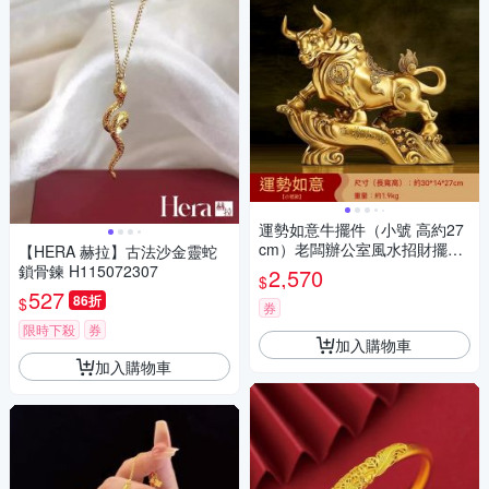
運勢如意牛擺件（小號 高約27
cm）老闆辦公室風水招財擺件
【HERA 赫拉】古法沙金靈蛇
客廳酒櫃裝飾品 公司店鋪開業
鎖骨鍊 H115072307
2,570
$
禮物
527
86折
$
券
限時下殺
券
加入購物車
加入購物車