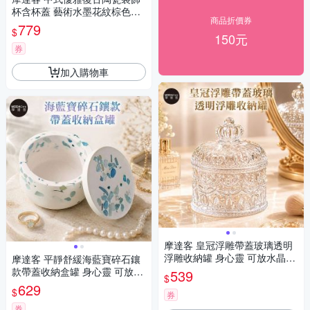
杯含杯蓋 藝術水墨花紋棕色高
商品折價券
腳 身心靈 可放水晶淨化能量 多
779
$
用途薰香蠟燭首飾品精緻收納
150元
容器 風格擺件
券
加入購物車
摩達客 皇冠浮雕帶蓋玻璃透明
浮雕收納罐 身心靈 可放水晶淨
摩達客 平靜舒緩海藍寶碎石鑲
化能量 多用途首飾品薰香蠟燭
款帶蓋收納盒罐 身心靈 可放水
539
$
精緻收納容器 風格擺件
晶淨化能量 多用途首飾品精緻
629
$
券
收納容器 藝術創作風格擺件
券