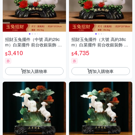
招財玉兔擺件（中號 高約29c
招財玉兔擺件（大號 高約38c
m）白菜擺件 前台收銀裝飾 客
m）白菜擺件 前台收銀裝飾 客
廳玄關酒櫃裝飾品 喬遷新居開
廳玄關酒櫃裝飾品 喬遷新居開
3,410
4,735
$
$
業禮物
業禮物
券
券
加入購物車
加入購物車