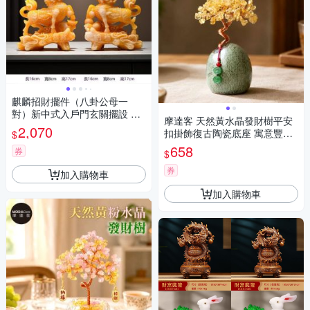
麒麟招財擺件（八卦公母一
對）新中式入戶門玄關擺設 客
摩達客 天然黃水晶發財樹平安
廳辦公室風水擺件 公司店鋪開
2,070
扣掛飾復古陶瓷底座 寓意豐盛
$
業送禮
富足 質感居家招福擺飾
658
券
$
券
加入購物車
加入購物車