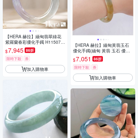
【HERA 赫拉】緬甸翡翠綠花
紫羅蘭春彩優化手鐲 H115072
【HERA 赫拉】緬甸黃翡玉石
804(緬甸 翡翠 綠花 紫羅蘭 春
7,945
86折
優化手鐲(緬甸 黃翡 玉石 優化
$
彩 優化 手鐲)
手鐲 )
7,051
限時下殺
券
86折
$
限時下殺
券
加入購物車
加入購物車