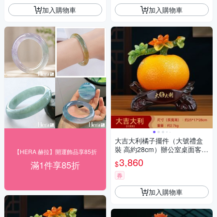
加入購物車
加入購物車
大吉大利橘子擺件（大號禮盒
裝 高約28cm）辦公室桌面客廳
【HERA 赫拉】開運飾品享85折
玄關博古架擺設 新居裝飾 喬遷
3,860
滿1件享85折
$
搬家禮物
券
加入購物車