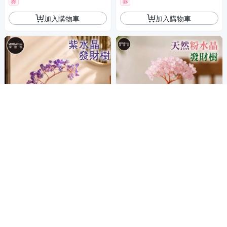
券
券
加入購物車
加入購物車
摩達客 天然紫水晶發財樹推車
摩達客 天然粉水晶發財樹平安
滿金富斗招財貓黃碎石圓底座
扣掛飾復古陶瓷底座 寓意溫柔
寓意智慧冷靜靈感 質感居家招
好人緣 質感居家招福擺飾
958
658
$
$
福擺飾
券
券
加入購物車
加入購物車