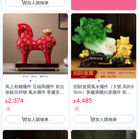
加入購物車
馬上有錢擺件 百福馬擺件 前台
招財進寶風水擺件（大號 高約3
收銀吉祥物 風水擺件 客廳玄關
5cm）客廳酒櫃白菜擺件 前台
酒櫃裝飾品
收銀招財貓擺件 店鋪開業喬遷
2,374
4,485
$
$
禮物
券
券
加入購物車
加入購物車