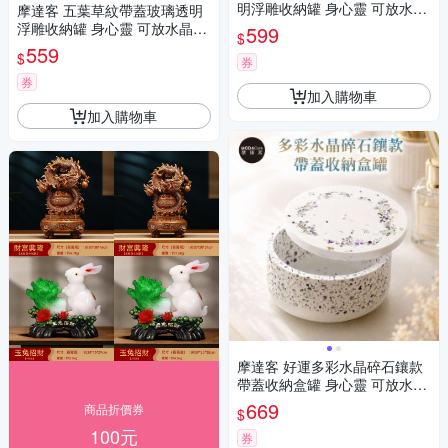
明浮雕收納罐 身心靈 可放水晶
摩達客 五葉草紋帶蓋玻璃透明
淨化能量 多用途首飾品薰香蠟
浮雕收納罐 身心靈 可放水晶淨
599
$
燭精緻收納容器 藝術風格擺件
化能量 多用途首飾品薰香蠟燭
559
$
券
精緻收納容器 風格擺件
券
加入購物車
加入購物車
摩達客 好運多彩水晶碎石鑲款
帶蓋收納盒罐 身心靈 可放水晶
淨化能量 多用途首飾品精緻收
669
商品折價券
$
納容器 藝術創作風格擺件
100元
券