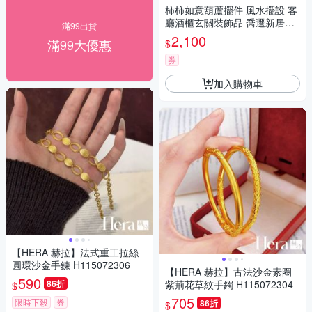
柿柿如意葫蘆擺件 風水擺設 客
廳酒櫃玄關裝飾品 喬遷新居開
滿99出貨
業禮物
2,100
滿99大優惠
$
券
加入購物車
【HERA 赫拉】法式重工拉絲
圓環沙金手鍊 H115072306
【HERA 赫拉】古法沙金素圈
590
86折
紫荊花草紋手鐲 H115072304
$
705
限時下殺
券
86折
$