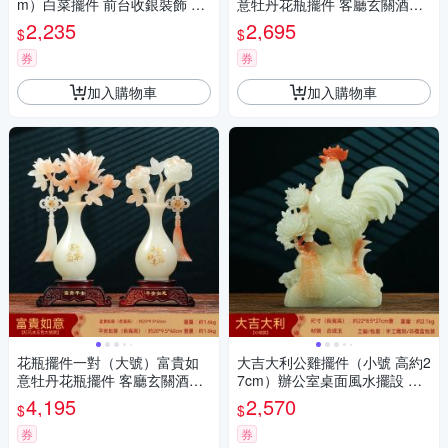
m）白菜擺件 前台收銀裝飾 客
意牡丹花瓶擺件 客廳玄關酒櫃
廳玄關酒櫃裝飾品 喬遷新居開
博古架裝飾品 喬遷新居搬家禮
2,235
2,695
$
$
業禮物
物
券
券
加入購物車
加入購物車
花瓶擺件一對（大號）富貴如
大吉大利公雞擺件（小號 高約2
意牡丹花瓶擺件 客廳玄關酒櫃
7cm）辦公室桌面風水擺設 客
博古架裝飾品 喬遷新居搬家禮
廳玄關博古架裝飾 入宅喬遷禮
4,195
2,570
$
$
物
物
券
券