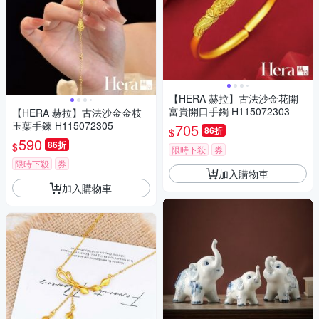
【HERA 赫拉】古法沙金花開
富貴開口手鐲 H115072303
【HERA 赫拉】古法沙金金枝
玉葉手鍊 H115072305
705
86折
$
590
86折
$
限時下殺
券
限時下殺
券
加入購物車
加入購物車