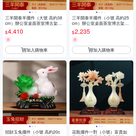
三羊開泰羊擺件（大號 高約38
三羊開泰羊擺件（小號 高約25
cm）辦公室桌面茶室博古架裝
cm）辦公室桌面茶室博古架裝
飾 家用風水擺件 喬遷店鋪開業
飾 家用風水擺件 喬遷店鋪開業
4,410
2,235
$
$
禮物
禮物
券
券
加入購物車
加入購物車
招財玉兔擺件（小號 高約20c
花瓶擺件一對（小號）富貴如