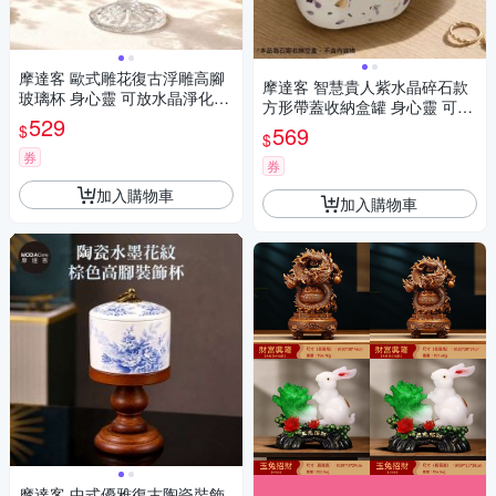
摩達客 歐式雕花復古浮雕高腳
摩達客 智慧貴人紫水晶碎石款
玻璃杯 身心靈 可放水晶淨化能
方形帶蓋收納盒罐 身心靈 可放
量 多用途首飾品薰香蠟燭精緻
529
水晶淨化能量 多用途首飾品精
$
569
收納容器 風格擺件
$
緻收納容器 藝術創作風格擺件
券
券
加入購物車
加入購物車
摩達客 中式優雅復古陶瓷裝飾