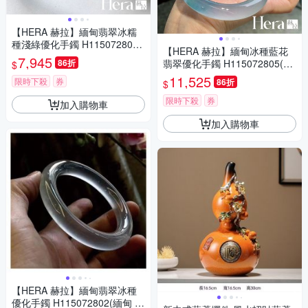
【HERA 赫拉】緬甸翡翠冰糯
種淺綠優化手鐲 H115072803
【HERA 赫拉】緬甸冰種藍花
(緬甸 翡翠 冰糯種 淺綠 優化 手
7,945
86折
翡翠優化手鐲 H115072805(緬
$
鐲 )
甸 冰種 藍花 翡翠 優化 手鐲)
11,525
限時下殺
券
86折
$
限時下殺
券
加入購物車
加入購物車
【HERA 赫拉】緬甸翡翠冰種
優化手鐲 H115072802(緬甸 翡