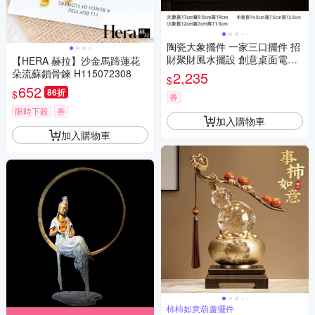
陶瓷大象擺件 一家三口擺件 招
財聚財風水擺設 創意桌面電視
【HERA 赫拉】沙金馬蹄蓮花
酒櫃裝飾品 青花瓷工藝品
朵流蘇鎖骨鍊 H115072308
2,235
$
652
86折
$
券
限時下殺
券
加入購物車
加入購物車
柿柿如意葫蘆擺件