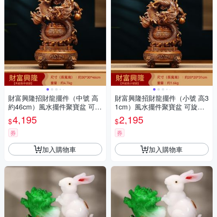
財富興隆招財龍擺件（中號 高
財富興隆招財龍擺件（小號 高3
約46cm）風水擺件聚寶盆 可旋
1cm）風水擺件聚寶盆 可旋轉
轉三足鼎 辦公室擺設 店鋪開業
三足鼎 辦公室擺設 店鋪開業禮
4,195
2,195
$
$
禮品
品
券
券
加入購物車
加入購物車