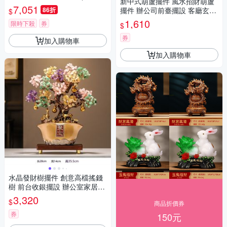
新中式葫蘆擺件 風水招財葫蘆
翠 冰種 優化 手鐲)
7,051
86折
擺件 辦公司前臺擺設 客廳玄關
$
酒櫃裝飾品 喬遷新居禮物
1,610
限時下殺
券
$
券
加入購物車
加入購物車
水晶發財樹擺件 創意高檔搖錢
樹 前台收銀擺設 辦公室家居聚
寶盆擺件 店鋪開業喬遷禮品
3,320
$
商品折價券
券
150元