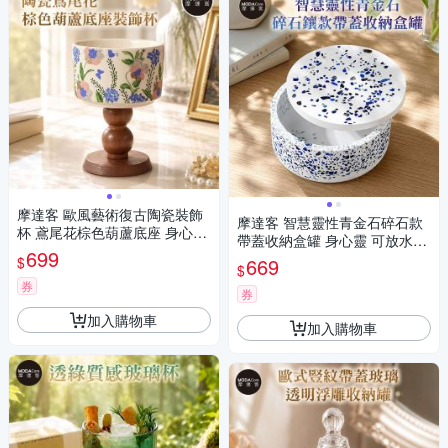
摩達客 歐風藝術復古陶瓷裝飾
摩達客 智慧靈性青金石碎石款
杯 鳶尾花棕色葫蘆底座 身心靈
帶蓋收納盒罐 身心靈 可放水晶
可放水晶淨化能量多用途收納
699
淨化能量 多用途首飾品精緻收
$
669
薰香蠟燭容器擺件
$
納容器 藝術創作風格擺件
券
券
加入購物車
加入購物車