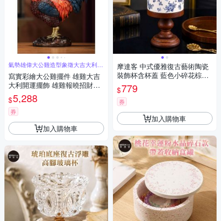
氣勢雄偉大公雞造型象徵大吉大利、
摩達客 中式優雅復古藝術陶瓷
鴻圖大展
裝飾杯含杯蓋 藍色小碎花棕色
寫實彩繪大公雞擺件 雄雞大吉
高腳 身心靈 可放水晶淨化能量
大利開運擺飾 雄雞報曉招財吉
779
$
多用途薰香蠟燭首飾品精緻收
祥物 禮品 客廳玄關辦公桌風水
5,288
$
納容器 風格擺件
券
裝飾
券
加入購物車
加入購物車