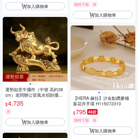
限時下殺
券
加入購物車
加入購物車
運勢如意牛擺件（中號 高約38
cm）老闆辦公室風水招財擺件
【HERA 赫拉】沙金點鑽麥穗
客廳酒櫃裝飾品 公司店鋪開業
4,735
葉花卉手環 H115072310
$
禮物
795
券
86折
$
限時下殺
券
加入購物車
加入購物車