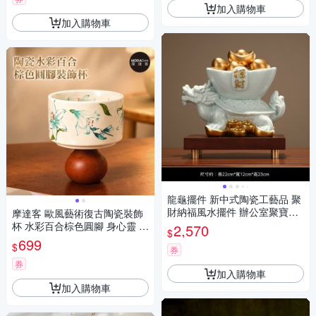
加入購物車
加入購物車
龍龜擺件 新中式陶瓷工藝品 聚
財納福風水擺件 辦公室聚寶盆
摩達客 歐風藝術復古陶瓷裝飾
招財擺設 家居高檔裝飾
杯 水彩百合棕色圓腳 身心靈 可
2,570
$
放水晶淨化能量 多用途薰香蠟
699
$
券
燭首飾品精緻收納容器 風格擺
件
券
加入購物車
加入購物車