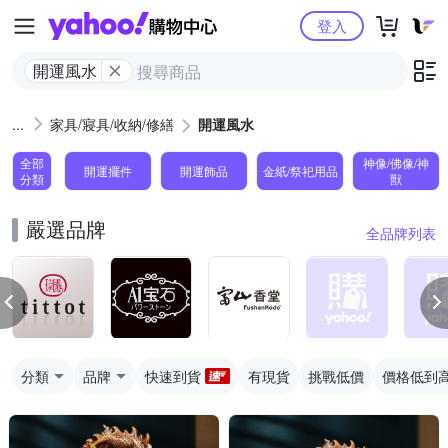
Yahoo購物中心
登入
開運風水
家具/寢具/收納/修繕
開運風水
全部
神像/佛像/神
開運擺件
開運飾品
金紙/祭祀用品
分類
獸
嚴選品牌
全品牌列表
分類
品牌
快速到貨
有現貨
挑戰低價
價格低到