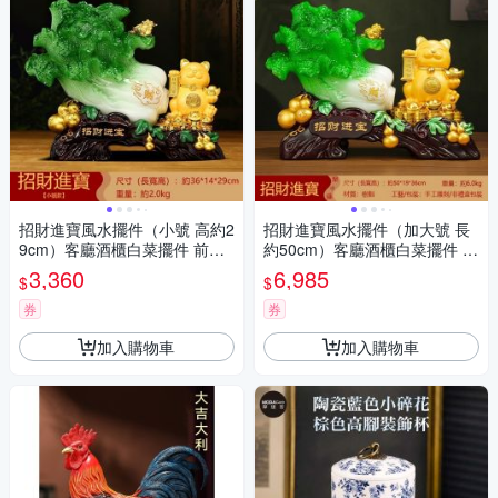
招財進寶風水擺件（小號 高約2
招財進寶風水擺件（加大號 長
9cm）客廳酒櫃白菜擺件 前台
約50cm）客廳酒櫃白菜擺件 前
收銀招財貓擺件 店鋪開業喬遷
台收銀招財貓擺件 店鋪開業喬
3,360
6,985
$
$
禮物
遷禮物
券
券
加入購物車
加入購物車