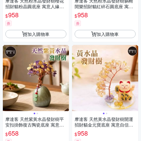
摩達客 天然粉水晶發財樹櫻花
摩達客 天然粉水晶發財樹躺椅
招財貓粉晶圓底座 寓意人緣親
閒樂招財貓紅碎石圓底座 寓意
和力 質感居家招福擺飾
感情人際好運 質感居家招福擺
958
958
$
$
飾
券
券
加入購物車
加入購物車
摩達客 天然紫黃水晶發財樹平
摩達客 天然黃水晶發財樹開運
安扣掛飾復古陶瓷底座 寓意智
招財貓金元寶底座 寓意自信開
慧豐盛 質感居家招福擺飾
運招財 質感居家招福擺飾
658
958
$
$