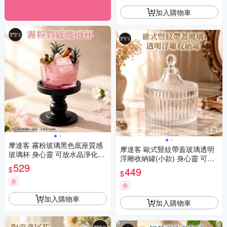
加入購物車
摩達客 霧粉玻璃黑色底座質感
摩達客 歐式豎紋帶蓋玻璃透明
玻璃杯 身心靈 可放水晶淨化能
浮雕收納罐(小款) 身心靈 可放
量 多用途首飾品薰香蠟燭精緻
529
水晶淨化能量 多用途首飾品薰
$
449
收納容器 風格擺件
$
香蠟燭精緻收納容器 風格擺件
券
券
加入購物車
加入購物車