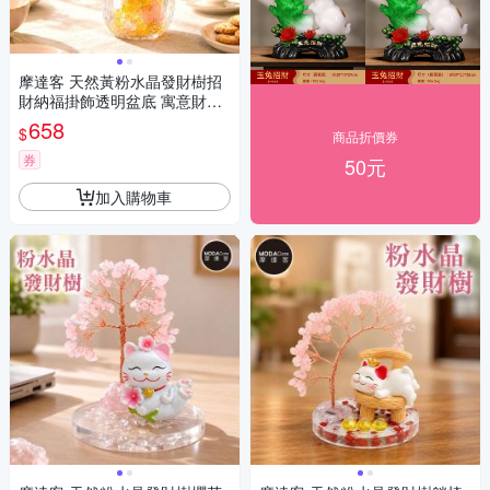
摩達客 天然黃粉水晶發財樹招
財納福掛飾透明盆底 寓意財運
人緣和諧 質感居家招福擺飾
658
$
商品折價券
券
50元
加入購物車