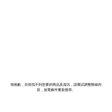
很抱歉，目前找不到您要的商品及資訊，請嘗試調整限縮內
容，放寬條件重新搜尋。