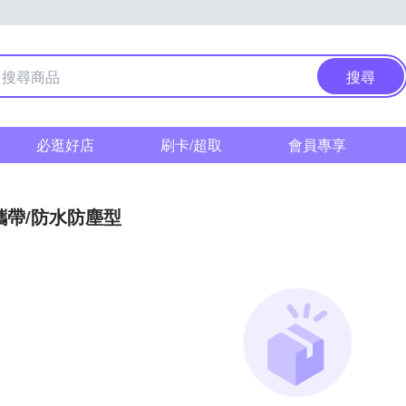
搜尋
必逛好店
刷卡/超取
會員專享
攜帶/防水防塵型