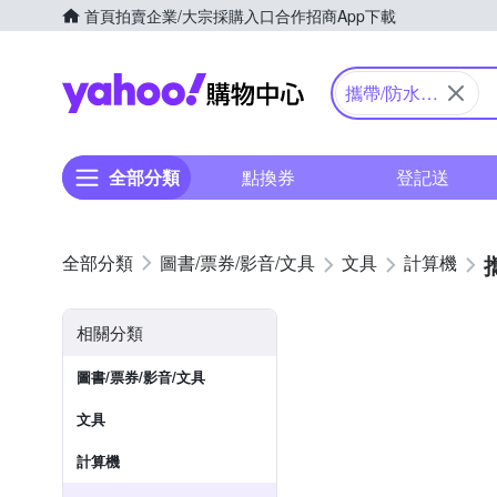
首頁
拍賣
企業/大宗採購入口
合作招商
App下載
Yahoo購物中心
攜帶/防水防
塵型
全部分類
點換券
登記送
圖書/票券/影音/文具
文具
計算機
相關分類
圖書/票券/影音/文具
文具
計算機