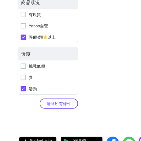
商品狀況
有現貨
Yahoo自營
評價4顆
以上
優惠
挑戰低價
券
活動
清除所有條件