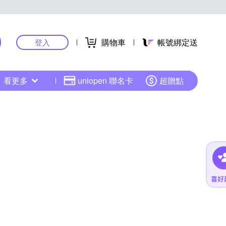
購物車
帳號綁定送
登入
看更多
uniopen 聯名卡
超贈點