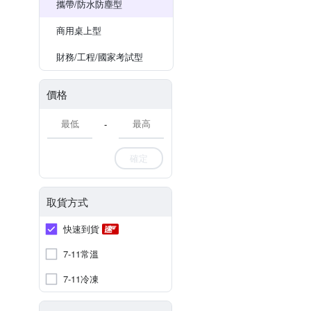
攜帶/防水防塵型
商用桌上型
財務/工程/國家考試型
價格
-
確定
取貨方式
快速到貨
7-11常溫
7-11冷凍