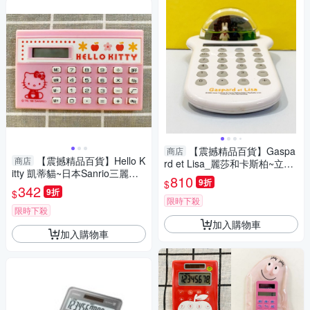
【震撼精品百貨】Gaspa
商店
【震撼精品百貨】Hello K
商店
rd et Lisa_麗莎和卡斯柏~立體
itty 凱蒂貓~日本Sanrio三麗鷗
計算機-白造型#06081
810
9折
$
Hello Kitty 迷你計算機-粉apple
342
9折
$
*51829
限時下殺
限時下殺
加入購物車
加入購物車