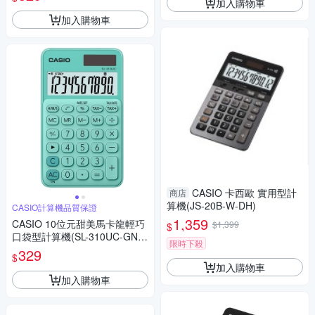
加入購物車
加入購物車
CASIO 卡西歐 實用型計
商店
算機(JS-20B-W-DH)
CASIO計算機品質保證
1,359
CASIO 10位元甜美馬卡龍輕巧
$1,399
$
口袋型計算機(SL-310UC-GN)-
限時下殺
薄荷綠
329
$
加入購物車
加入購物車