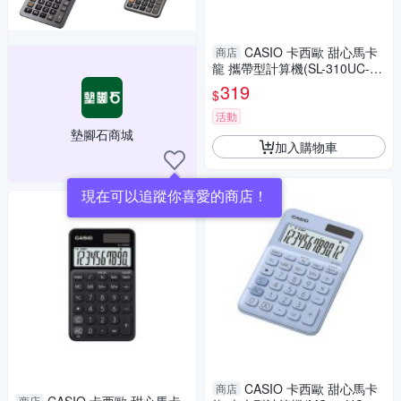
CASIO 卡西歐 甜心馬卡
商店
龍 攜帶型計算機(SL-310UC-W
E)
319
$
活動
墊腳石商城
加入購物車
現在可以追蹤你喜愛的商店！
CASIO 卡西歐 甜心馬卡
商店
商店