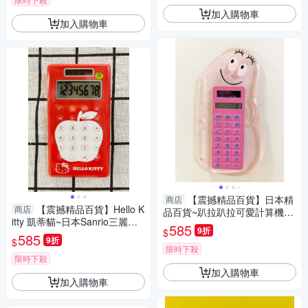
加入購物車
加入購物車
【震撼精品百貨】日本精
商店
【震撼精品百貨】Hello K
商店
品百貨~趴拉趴拉可愛計算機-
itty 凱蒂貓~日本Sanrio三麗鷗
粉*97971
585
9折
$
Hello Kitty 計算機-apple*73154
585
9折
$
限時下殺
限時下殺
加入購物車
加入購物車