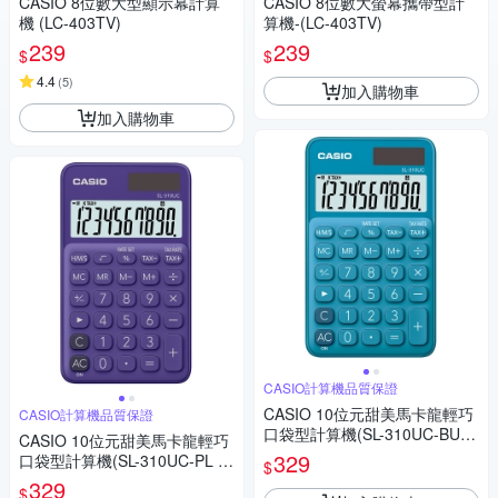
CASIO 8位數大型顯示幕計算
CASIO 8位數大螢幕攜帶型計
機 (LC-403TV)
算機-(LC-403TV)
239
239
$
$
4.4
(
5
)
加入購物車
加入購物車
CASIO計算機品質保證
CASIO 10位元甜美馬卡龍輕巧
CASIO計算機品質保證
口袋型計算機(SL-310UC-BU)-
CASIO 10位元甜美馬卡龍輕巧
俏藍莓
329
口袋型計算機(SL-310UC-PL )-
$
葡萄紫
329
$