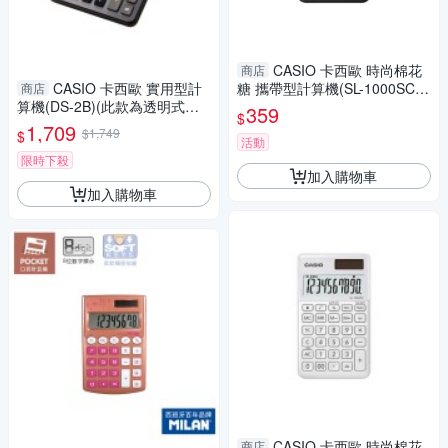
CASIO 卡西歐 時尚棉花
商店
CASIO 卡西歐 實用型計
糖 攜帶型計算機(SL-1000SC-B
商店
算機(DS-2B)(此款為透明式外
K)
359
$
盒)
1,709
$1,749
$
活動
限時下殺
加入購物車
加入購物車
CASIO 卡西歐 時尚棉花
商店