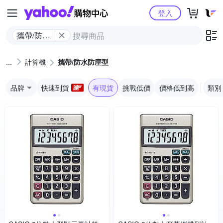
Yahoo購物中心
登入
攜帶/防水
防塵型
計算機
攜帶/防水防塵型
品牌
快速到貨
有現貨
挑戰低價
價格低到高
類別