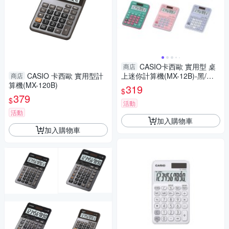
CASIO卡西歐 實用型 桌
商店
CASIO 卡西歐 實用型計
上迷你計算機(MX-12B)-黑/天
商店
算機(MX-120B)
藍/粉/粉藍/綠/綠粉
319
$
379
$
活動
活動
加入購物車
加入購物車