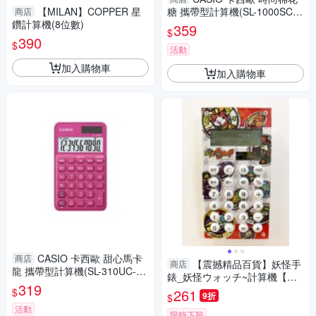
【MILAN】COPPER 星
糖 攜帶型計算機(SL-1000SC-
商店
鑽計算機(8位數)
WE)
359
$
390
$
活動
加入購物車
加入購物車
CASIO 卡西歐 甜心馬卡
商店
【震撼精品百貨】妖怪手
商店
龍 攜帶型計算機(SL-310UC-R
錶_妖怪ウォッチ~計算機【共1
D)
319
款】*51727
$
261
9折
$
活動
限時下殺