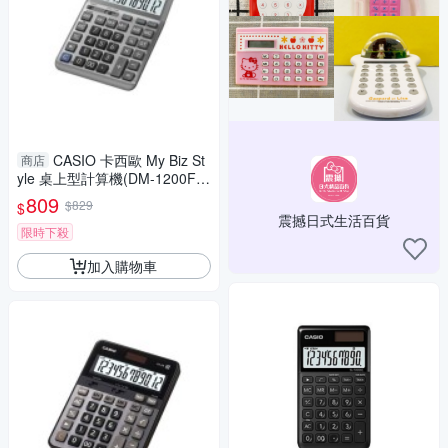
CASIO 卡西歐 My Biz St
商店
yle 桌上型計算機(DM-1200F
M)
809
$829
$
震撼日式生活百貨
限時下殺
加入購物車