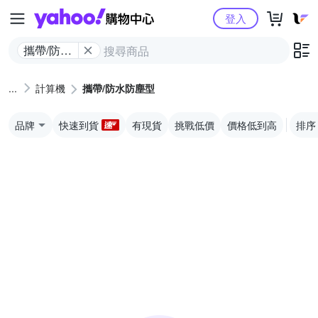
Yahoo購物中心
登入
攜帶/防水
防塵型
計算機
攜帶/防水防塵型
品牌
快速到貨
有現貨
挑戰低價
價格低到高
排序