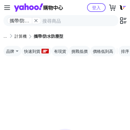
Yahoo購物中心
登入
攜帶/防水
防塵型
計算機
攜帶/防水防塵型
品牌
快速到貨
有現貨
挑戰低價
價格低到高
排序