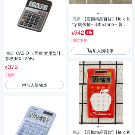
【震撼精品百貨】Hello K
商店
itty 凱蒂貓~日本Sanrio三麗鷗
Hello Kitty 迷你計算機-粉apple
342
9折
$
*51829
限時下殺
加入購物車
CASIO 卡西歐 實用型計
商店
算機(MX-120B)
379
$
活動
加入購物車
【震撼精品百貨】Hello K
商店