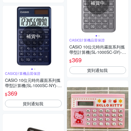
補貨中
補貨中
CASIO計算機品質保證
CASIO 10位元時尚霧面系列攜
帶型計算機(SL-1000SC-GY)-光
澤灰
369
$
貨到通知我
CASIO計算機品質保證
CASIO 10位元時尚霧面系列攜
帶型計算機(SL-1000SC-NY)-星
空藍
369
$
貨到通知我