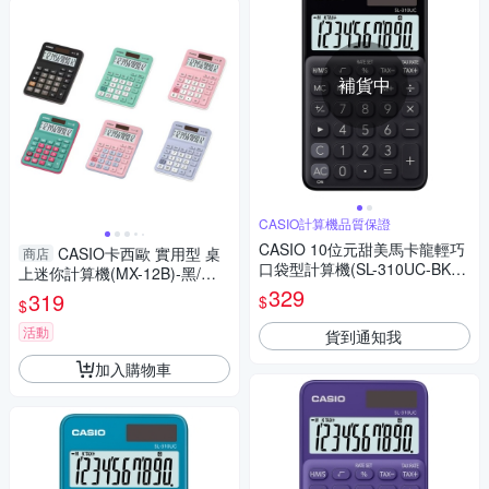
補貨中
CASIO計算機品質保證
CASIO 10位元甜美馬卡龍輕巧
CASIO卡西歐 實用型 桌
商店
口袋型計算機(SL-310UC-BK)-
上迷你計算機(MX-12B)-黑/天
蜜黑糖
藍/粉/粉藍/綠/綠粉
329
319
$
$
活動
貨到通知我
加入購物車