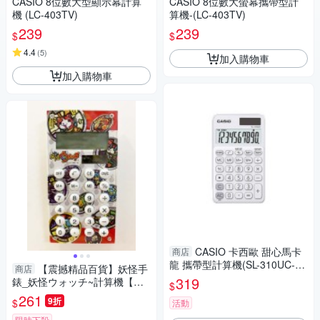
CASIO 8位數大型顯示幕計算
CASIO 8位數大螢幕攜帶型計
機 (LC-403TV)
算機-(LC-403TV)
239
239
$
$
4.4
(
5
)
加入購物車
加入購物車
CASIO 卡西歐 甜心馬卡
商店
龍 攜帶型計算機(SL-310UC-W
【震撼精品百貨】妖怪手
商店
E)
319
錶_妖怪ウォッチ~計算機【共1
$
款】*51727
261
9折
$
活動
限時下殺