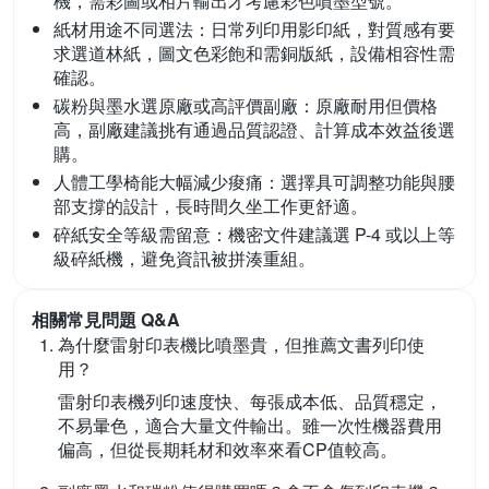
機，需彩圖或相片輸出才考慮彩色噴墨型號。
紙材用途不同選法：
日常列印用影印紙，對質感有要
求選道林紙，圖文色彩飽和需銅版紙，設備相容性需
確認。
碳粉與墨水選原廠或高評價副廠：
原廠耐用但價格
高，副廠建議挑有通過品質認證、計算成本效益後選
購。
人體工學椅能大幅減少痠痛：
選擇具可調整功能與腰
部支撐的設計，長時間久坐工作更舒適。
碎紙安全等級需留意：
機密文件建議選 P-4 或以上等
級碎紙機，避免資訊被拼湊重組。
相關常見問題 Q&A
為什麼雷射印表機比噴墨貴，但推薦文書列印使
用？
雷射印表機列印速度快、每張成本低、品質穩定，
不易暈色，適合大量文件輸出。雖一次性機器費用
偏高，但從長期耗材和效率來看CP值較高。