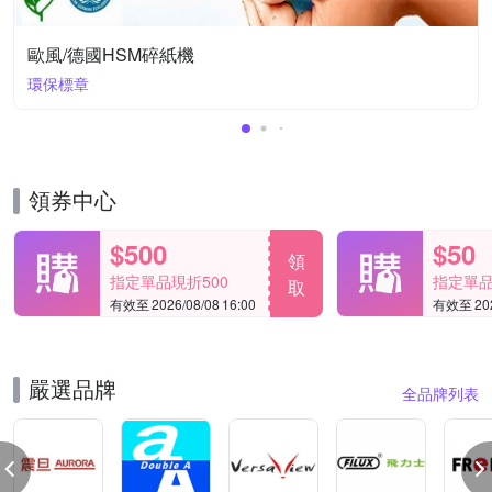
歐風/德國HSM碎紙機
環保標章
領券中心
$500
$50
領
指定單品現折500
指定單品
取
有效至 2026/08/08 16:00
有效至 2026
嚴選品牌
全品牌列表