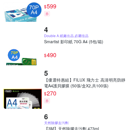
599
$
券
Double A 紙廠出品,必屬佳品
Smartist 影印紙 70G A4 (5包/箱)
490
$
【優選特惠組】FILUX 飛力士 高清明亮防靜
電A4護貝膠膜 (50張/盒X2,共100張)
270
$
券
天然除膠去污劑
【3M】天然除膠去污劑 473ml