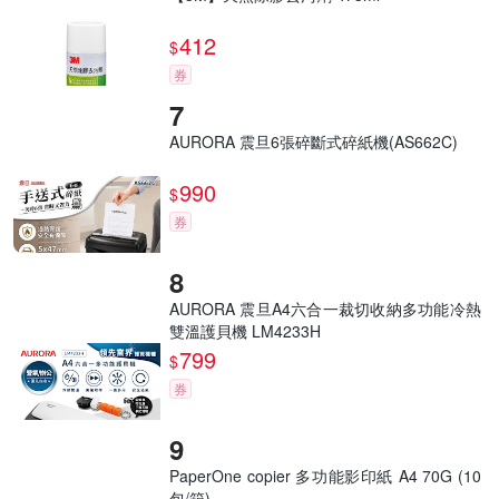
412
$
券
AURORA 震旦6張碎斷式碎紙機(AS662C)
990
$
券
AURORA 震旦A4六合一裁切收納多功能冷熱
雙溫護貝機 LM4233H
799
$
券
PaperOne copier 多功能影印紙 A4 70G (10
包/箱)