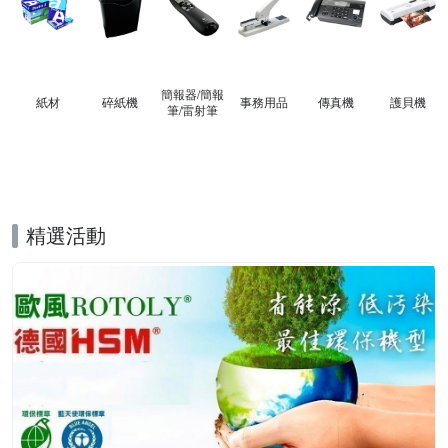
簡報器/簡報
紙材
碎紙機
事務用品
傳真機
護貝機
筆/雷射筆
精選活動