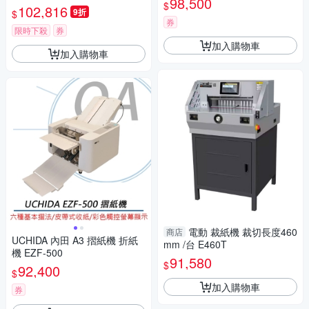
98,500
$
102,816
9折
$
券
限時下殺
券
加入購物車
加入購物車
電動 裁紙機 裁切長度460
商店
UCHIDA 內田 A3 摺紙機 折紙
mm /台 E460T
機 EZF-500
91,580
$
92,400
$
加入購物車
券