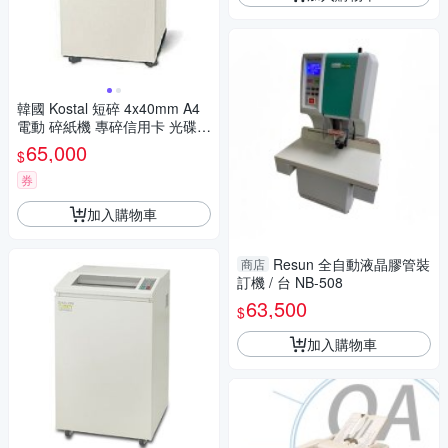
韓國 Kostal 短碎 4x40mm A4
電動 碎紙機 專碎信用卡 光碟片
245mm 70L / 台 KS-8245CD
65,000
$
(32-33張
券
加入購物車
Resun 全自動液晶膠管裝
商店
訂機 / 台 NB-508
63,500
$
加入購物車