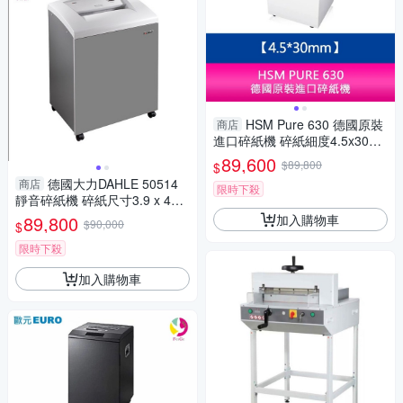
HSM Pure 630 德國原裝
商店
進口碎紙機 碎紙細度4.5x30m
m 短碎型 長時間連續碎紙
89,600
$89,800
$
德國大力DAHLE 50514
商店
限時下殺
靜音碎紙機 碎紙尺寸3.9 x 40
mm
加入購物車
89,800
$90,000
$
限時下殺
加入購物車