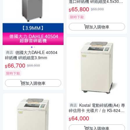
進口碎紙機 碎紙細度4.5x30m
m 短碎狀 長時間連續碎紙
65,800
$66,000
$
限時下殺
加入購物車
德國大力DAHLE 40504
商店
碎紙機 碎紙細度3.9mm
66,700
$66,900
$
限時下殺
加入購物車
Kostal 電動碎紙機(A4) 專
商店
碎信用卡 光碟片 / 台 KS-8245
CD
64,000
$
加入購物車