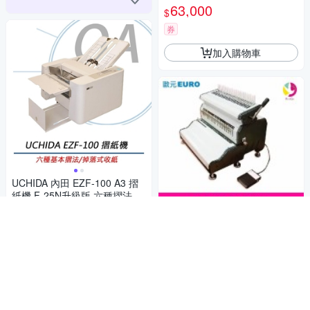
63,000
$
券
加入購物車
UCHIDA 內田 EZF-100 A3 摺
紙機 F-25N升級版 六種摺法
63,000
$
券
歐元 EURO CY-360E 膠
商店
環電動打孔裝訂機
加入購物車
59,700
$59,900
$
限時下殺