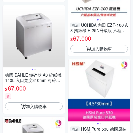
UCHIDA 內田 EZF-100 A
商店
3 摺紙機 F-25N升級版 六種摺
法
67,000
$
加入購物車
德國 DAHLE 短碎狀 A3 碎紙機
140L 入口寬度310mm 可碎光
碟.IC卡 /台 50514
67,000
$
券
加入購物車
HSM Pure 530 德國原裝
商店