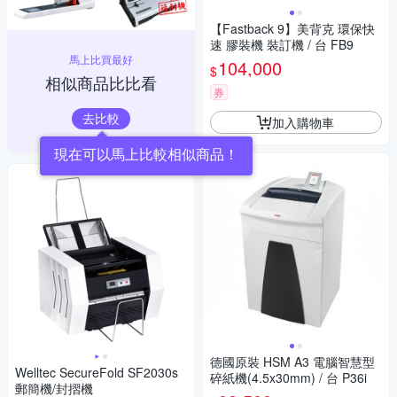
【Fastback 9】美背克 環保快
速 膠裝機 裝訂機 / 台 FB9
馬上比買最好
104,000
$
相似商品比比看
券
去比較
加入購物車
現在可以馬上比較相似商品！
德國原裝 HSM A3 電腦智慧型
Welltec SecureFold SF2030s
碎紙機(4.5x30mm) / 台 P36i
郵簡機/封摺機