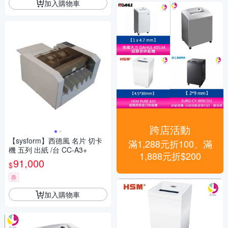
加入購物車
跨店活動
【sysform】西德風 名片 切卡
滿1,288元折100、滿
機 五列 出紙 /台 CC-A3+
1,888元折$200
91,000
$
券
加入購物車