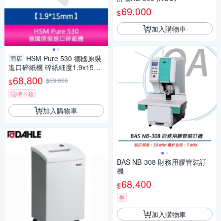
69,000
$
加入購物車
HSM Pure 530 德國原裝
商店
進口碎紙機 碎紙細度1.9x15m
m 細碎狀 長時間連續碎紙
68,800
$69,000
$
限時下殺
加入購物車
BAS NB-308 財務用膠管裝訂
機
68,400
$
券
加入購物車