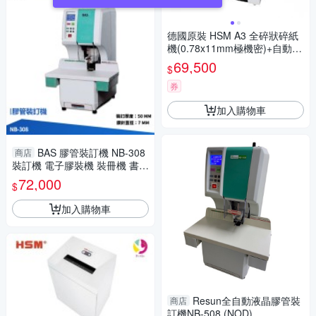
德國原裝 HSM A3 全碎狀碎紙
機(0.78x11mm極機密)+自動注
油系統 / 台 B32
69,500
$
券
加入購物車
BAS 膠管裝訂機 NB-308
商店
裝訂機 電子膠裝機 裝冊機 書本
裝訂機 書本膠裝機
72,000
$
加入購物車
Resun全自動液晶膠管裝
商店
訂機NB-508 (NOD)