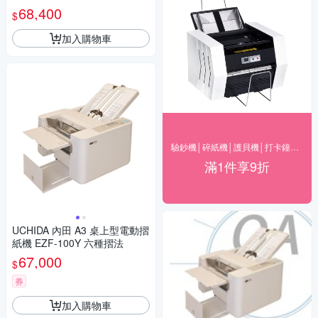
68,400
$
加入購物車
驗鈔機│碎紙機│護貝機│打卡鐘▼下殺9折
滿1件享9折
UCHIDA 內田 A3 桌上型電動摺
紙機 EZF-100Y 六種摺法
67,000
$
券
加入購物車