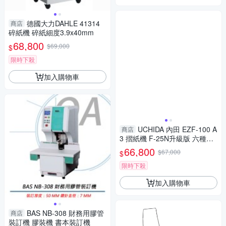
德國大力DAHLE 41314
商店
碎紙機 碎紙細度3.9x40mm
68,800
$69,000
$
限時下殺
加入購物車
UCHIDA 內田 EZF-100 A
商店
3 摺紙機 F-25N升級版 六種摺
法
66,800
$67,000
$
限時下殺
加入購物車
BAS NB-308 財務用膠管
商店
裝訂機 膠裝機 書本裝訂機