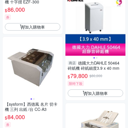
機 十字摺 EZF-300
86,000
$
券
加入購物車
德國大力DAHLE 50464
商店
碎紙機 碎紙細度3.9 x 40 mm
79,800
$80,000
$
限時下殺
加入購物車
【sysform】西德風 名片 切卡
機 三列 出紙 /台 CC-A3
84,000
$
券