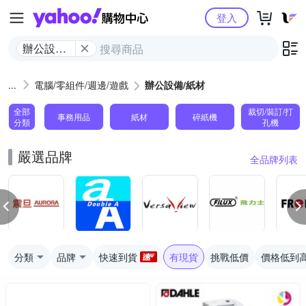
Yahoo購物中心
登入
辦公設備/
紙材
電腦/零組件/週邊/遊戲
辦公設備/紙材
全部
裁切/裝訂/打
事務用品
紙材
碎紙機
分類
孔機
嚴選品牌
全品牌列表
分類
品牌
快速到貨
有現貨
挑戰低價
價格低到