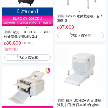
Resun 電動裁紙機 / 台 1
商店
3951S
87,000
$
歐元 EURO CY-008CDU
商店
加入購物車
碎硬碟機 碎紙細度2x9 mm
88,800
$89,000
$
限時下殺
加入購物車
日本 UCHIDA 內田 電動
商店
雙孔 打孔機 日本製 /台 glatt