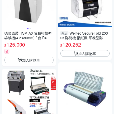
德國原裝 HSM A3 電腦智慧型
Welltec SecureFold 203
商店
碎紙機(4.5x30mm) / 台 P40i
0s 郵簡機 摺紙機 單機型郵簡
機 封折機 封摺機 SF2030s
125,000
120,252
$
$
券
加入購物車
加入購物車