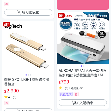
券
加入購物車
AURORA 震旦A4六合一裁切收
納多功能冷熱雙溫護貝機 LM42
羅技 SPOTLIGHT簡報遙控器-
33H
799
$
香檳金
5
(
8
)
總銷量>50
2,990
$
挑戰低價
券
4.9
(
9
)
加入購物車
券