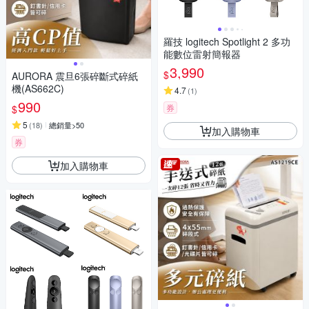
羅技 logitech Spotlight 2 多功
能數位雷射簡報器
3,990
$
AURORA 震旦6張碎斷式碎紙
機(AS662C)
4.7
(
1
)
990
券
$
5
(
18
)
總銷量>50
加入購物車
券
加入購物車