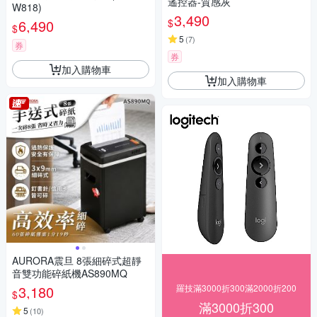
遙控器-質感灰
W818)
3,490
$
6,490
$
5
(
7
)
券
券
加入購物車
加入購物車
AURORA震旦 8張細碎式超靜
音雙功能碎紙機AS890MQ
3,180
羅技滿3000折300滿2000折200
$
滿3000折300
5
(
10
)