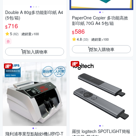
Double A 80g多功能影印紙 A4
(5包/箱)
PaperOne Copier 多功能高效
影印紙 70G A4 5包/箱
716
$
586
$
5
(
82
)
總銷量>100
4.8
(
33
)
總銷量>100
券
加入購物車
加入購物車
羅技 logitech SPOTLIGHT簡報
飛利浦專業型點驗鈔機(JBYD-T