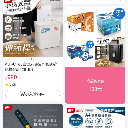
AURORA 震旦行8張直條式碎
紙機(AS828SD)
990
$
商品折價券
5
(
2
)
100元
加入購物車