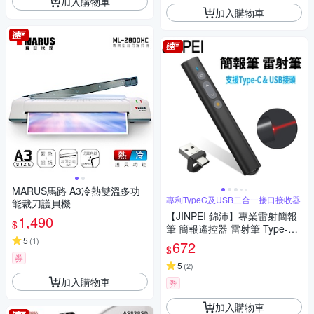
加入購物車
加入購物車
MARUS馬路 A3冷熱雙溫多功
專利TypeC及USB二合一接口接收器
能裁刀護貝機
【JINPEI 錦沛】專業雷射簡報
1,490
$
筆 簡報遙控器 雷射筆 Type-C
5
& USB-A 雙頭 JL-02B
(
1
)
672
$
券
5
(
2
)
加入購物車
券
加入購物車