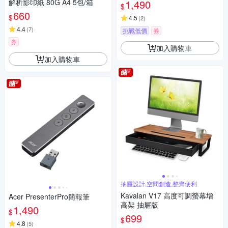
機 LM6000H
解析影印紙 80G A4 5包/箱
1,490
$
660
$
4.5
(
2
)
4.4
(
7
)
挑戰低價
券
券
加入購物車
加入購物車
抽屜設計,空間創造,整齊便利
Kavalan V17 高度可調螢幕增
Acer PresenterPro簡報筆
高架 抽屜版
1,490
$
699
$
4.8
(
5
)