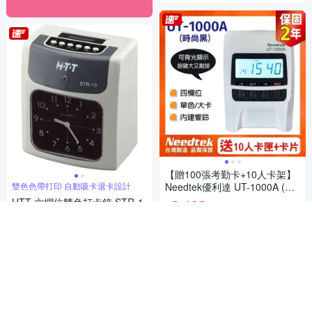
【贈100張考勤卡+10人卡架】
雙色色帶打印 自動吸卡退卡設計
Needtek優利達 UT-1000A (黑)
四欄位微電腦打卡鐘
HTT 六欄位雙色打卡鐘 STR-1
2,488
$
3
券
3,280
$
加入購物車
2
(
1
)
券
加入購物車