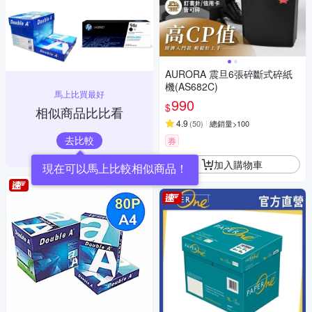
AURORA 震旦6張碎斷式碎紙
機(AS682C)
馬上比買最好
990
$
相似商品比比看
4.9
(
50
)
總銷量>100
去比較
券
加入購物車
現在可以馬上比較相似商品！