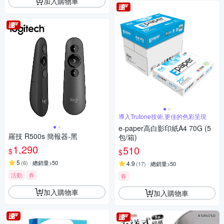
加入購物車
導入Trutone技術,更佳的色彩呈現
e-paper高白影印紙A4 70G (5
羅技 R500s 簡報器-黑
包/箱)
1,290
510
$
$
5
(
6
)
總銷量>50
4.9
(
17
)
總銷量>50
活動
券
券
加入購物車
加入購物車