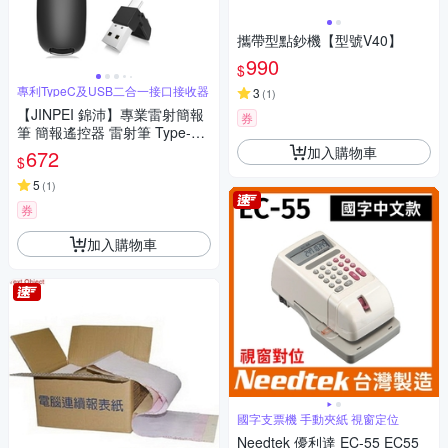
攜帶型點鈔機【型號V40】
990
$
專利TypeC及USB二合一接口接收器
3
(
1
)
【JINPEI 錦沛】專業雷射簡報
券
筆 簡報遙控器 雷射筆 Type-C
& USB-A 雙頭 JL-01B
加入購物車
672
$
5
(
1
)
券
加入購物車
國字支票機 手動夾紙 視窗定位
Needtek 優利達 EC-55 EC55