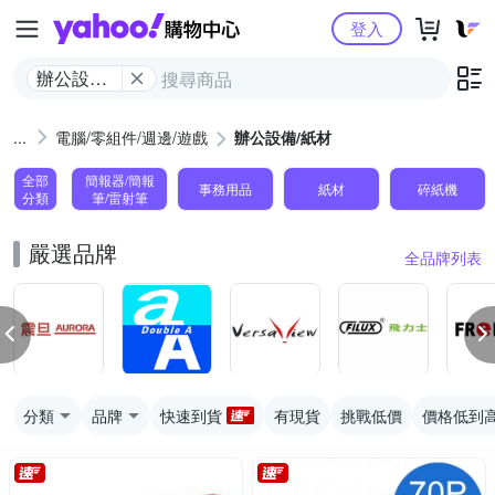
Yahoo購物中心
登入
辦公設備/
紙材
電腦/零組件/週邊/遊戲
辦公設備/紙材
全部
簡報器/簡報
事務用品
紙材
碎紙機
分類
筆/雷射筆
嚴選品牌
全品牌列表
分類
品牌
快速到貨
有現貨
挑戰低價
價格低到