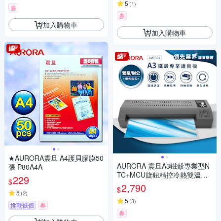
5
(
1
)
券
券
加入購物車
加入購物車
★AURORA震旦 A4護貝膠膜50
AURORA 震旦A3鐵殼專業型N
張 P80A4A
TC+MCU旋鈕精控冷熱雙溫護
229
$
貝機 LMT302
2,790
$
5
(
2
)
5
(
3
)
挑戰低價
券
券