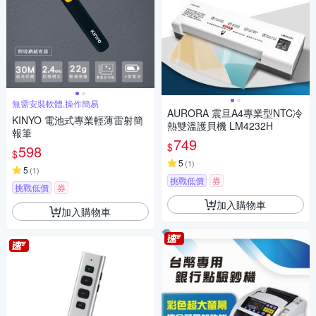
無需安裝軟體,操作簡易
AURORA 震旦A4專業型NTC冷
KINYO 電池式專業輕薄雷射簡
熱雙溫護貝機 LM4232H
報筆
749
$
598
$
5
(
1
)
5
(
1
)
挑戰低價
券
挑戰低價
券
加入購物車
加入購物車