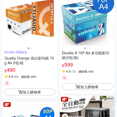
Double A姐妹品
Double A 70P A4 多功能影印
紙(5包/箱)
Quality Orange 高白影印紙 70
g A4 5包/箱
599
$
490
$
4.9
(
72
)
總銷量>400
4.9
(
89
)
總銷量>600
券
券
加入購物車
加入購物車