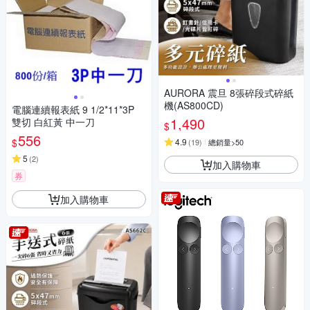
AURORA 震旦 8張碎段式碎紙
機(AS800CD)
電腦連續報表紙 9 1/2*11*3P
1,490
雙切 白紅黃 中一刀
$
556
$
4.9
(
19
)
總銷量>50
5
(
2
)
加入購物車
券
加入購物車