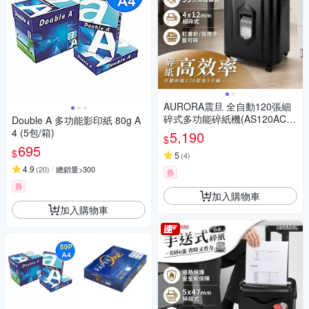
AURORA震旦 全自動120張細
碎式多功能碎紙機(AS120AC
Double A 多功能影印紙 80g A
M)
4 (5包/箱)
5,190
$
695
$
5
(
4
)
4.9
(
20
)
總銷量>300
券
券
加入購物車
加入購物車