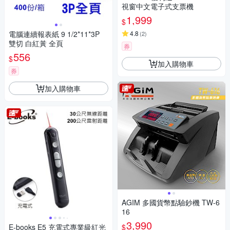
視窗中文電子式支票機
1,999
$
電腦連續報表紙 9 1/2*11*3P
4.8
(
2
)
雙切 白紅黃 全頁
券
556
$
加入購物車
券
加入購物車
AGIM 多國貨幣點驗鈔機 TW-6
16
3,990
$
E-books E5 充電式專業級紅光