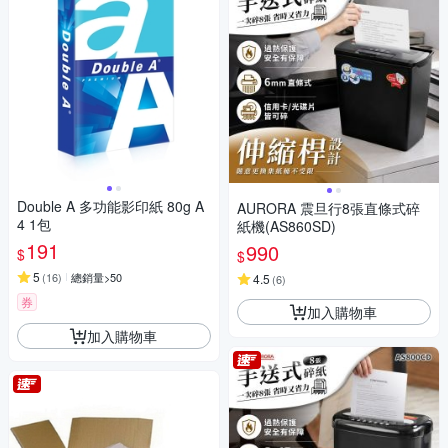
Double A 多功能影印紙 80g A
AURORA 震旦行8張直條式碎
4 1包
紙機(AS860SD)
191
990
$
$
5
(
16
)
總銷量>50
4.5
(
6
)
券
加入購物車
加入購物車