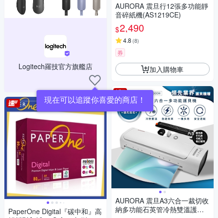
AURORA 震旦行12張多功能靜
音碎紙機(AS1219CE)
2,490
$
4.8
(
8
)
券
Logitech羅技官方旗艦店
加入購物車
現在可以追蹤你喜愛的商店！
AURORA 震旦A3六合一裁切收
納多功能石英管冷熱雙溫護貝
PaperOne Digital『碳中和』高