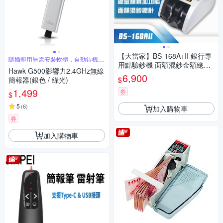
【大當家】BS-168A+II 銀行專
隨插即用無需安裝軟體，自動待機省
用點驗鈔機 面額混鈔金額總計
電環保
Hawk G500影響力2.4GHz無線
可設定面額分版挑板
6,900
$
簡報器(銀色 / 綠光)
1,499
券
$
5
(
6
)
加入購物車
券
加入購物車