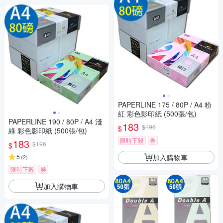
PAPERLINE 175 / 80P / A4 粉
紅 彩色影印紙 (500張/包)
PAPERLINE 190 / 80P / A4 淺
183
$196
$
綠 彩色影印紙 (500張/包)
限時下殺
券
183
$196
$
加入購物車
5
(
2
)
限時下殺
券
加入購物車