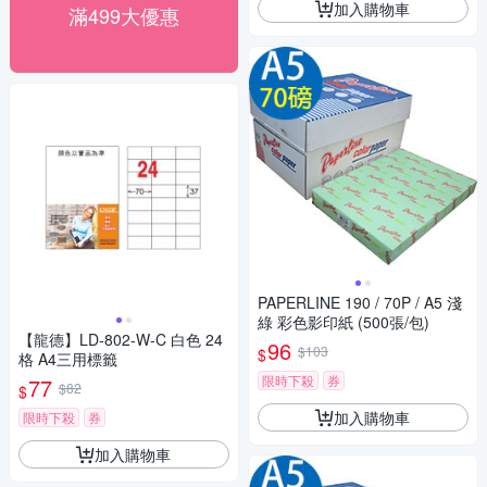
加入購物車
滿499大優惠
PAPERLINE 190 / 70P / A5 淺
綠 彩色影印紙 (500張/包)
【龍德】LD-802-W-C 白色 24
96
$103
$
格 A4三用標籤
限時下殺
券
77
$82
$
加入購物車
限時下殺
券
加入購物車