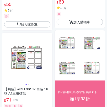
60
$
55
$
5
(
1
)
5
(
1
)
券
券
加入購物車
加入購物車
【鶴屋】#09 L36102 白色 16
影印紙/標籤紙/卷宗/報表紙▼下殺93折
格 A4三用標籤
滿1享93折
71
$76
$
限時下殺
券