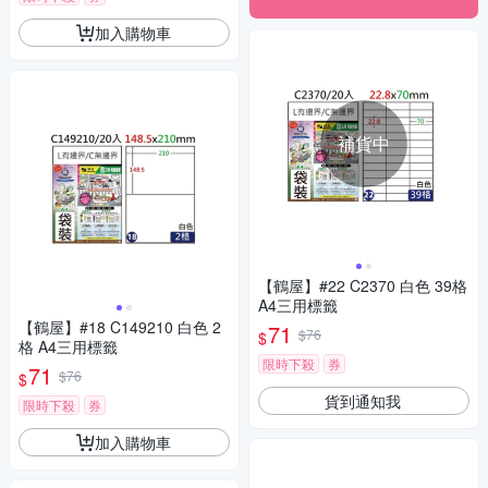
加入購物車
補貨中
【鶴屋】#22 C2370 白色 39格
A4三用標籤
【鶴屋】#18 C149210 白色 2
71
$76
$
格 A4三用標籤
限時下殺
券
71
$76
$
貨到通知我
限時下殺
券
加入購物車