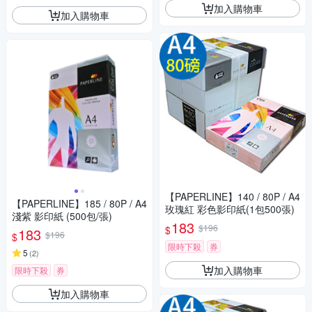
加入購物車
加入購物車
【PAPERLINE】140 / 80P / A4
【PAPERLINE】185 / 80P / A4
玫瑰紅 彩色影印紙(1包500張)
淺紫 影印紙 (500包/張)
183
$196
$
183
$196
$
限時下殺
券
5
(
2
)
加入購物車
限時下殺
券
加入購物車