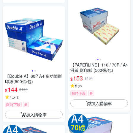
【PAPERLINE】110 / 70P / A4
淺黃 影印紙 (500張/包)
【Double A】80P A4 多功能影
153
$164
$
印紙(500張/包)
5
(
2
)
144
$154
$
限時下殺
券
4.5
(
2
)
加入購物車
限時下殺
券
加入購物車