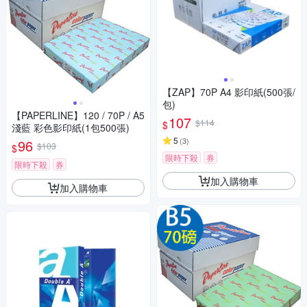
【ZAP】70P A4 影印紙(500張/
包)
【PAPERLINE】120 / 70P / A5
107
$114
$
淺藍 彩色影印紙(1包500張)
5
(
3
)
96
$103
$
限時下殺
券
限時下殺
券
加入購物車
加入購物車