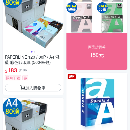
商品折價券
150元
PAPERLINE 120 / 80P / A4 淺
藍 彩色影印紙 (500張/包)
183
$196
$
限時下殺
券
加入購物車