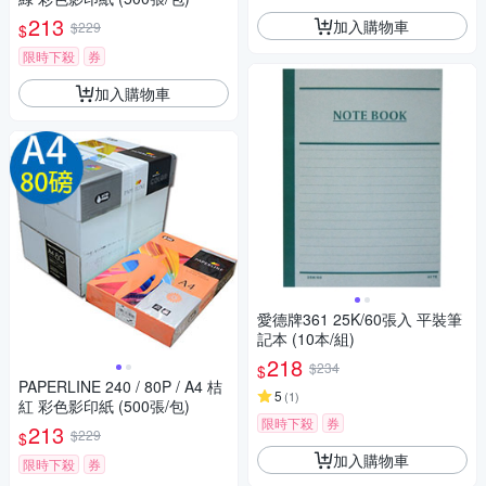
213
加入購物車
$229
$
限時下殺
券
加入購物車
愛德牌361 25K/60張入 平裝筆
記本 (10本/組)
218
$234
$
PAPERLINE 240 / 80P / A4 桔
5
(
1
)
紅 彩色影印紙 (500張/包)
限時下殺
券
213
$229
$
加入購物車
限時下殺
券