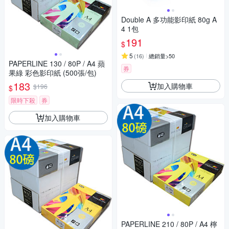
Double A 多功能影印紙 80g A
4 1包
191
$
5
(
16
)
總銷量>50
PAPERLINE 130 / 80P / A4 蘋
券
果綠 彩色影印紙 (500張/包)
183
加入購物車
$196
$
限時下殺
券
加入購物車
PAPERLINE 210 / 80P / A4 檸