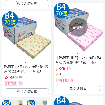
加入購物車
補貨中
【PAPERLINE】175 / 70P / B4
粉紅 彩色影印紙(1包500張)
PAPERLINE 110 / 70P / B4 淺
229
$246
$
黃 彩色影印紙 (500張/包)
5
(
1
)
229
$246
$
限時下殺
券
限時下殺
券
貨到通知我
加入購物車