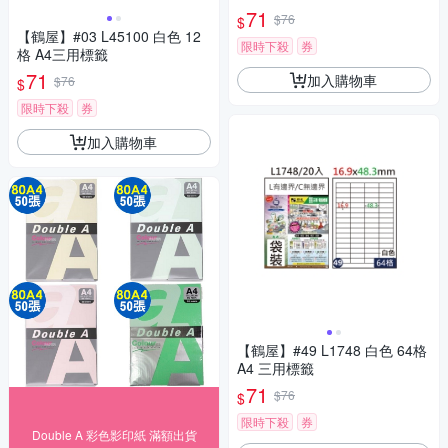
71
$76
$
【鶴屋】#03 L45100 白色 12
限時下殺
券
格 A4三用標籤
71
加入購物車
$76
$
限時下殺
券
加入購物車
【鶴屋】#49 L1748 白色 64格
A4 三用標籤
71
$76
$
限時下殺
券
Double A 彩色影印紙 滿額出貨