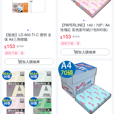
【PAPERLINE】140 / 70P / A4
玫瑰紅 彩色影印紙(1包500張)
【龍德】LD-800-TI-C 透明 全
153
$164
$
張 A4三用標籤
限時下殺
券
153
$164
$
加入購物車
限時下殺
券
加入購物車