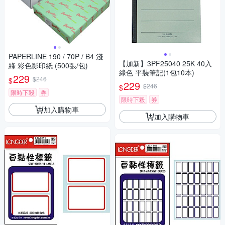
PAPERLINE 190 / 70P / B4 淺
【加新】3PF25040 25K 40入
綠 彩色影印紙 (500張/包)
綠色 平裝筆記(1包10本)
229
$246
$
229
$246
$
限時下殺
券
限時下殺
券
加入購物車
加入購物車