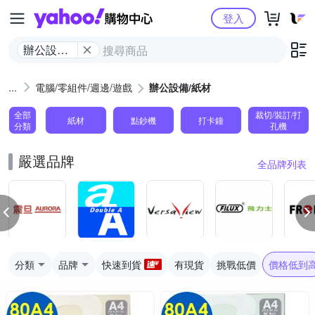
Yahoo購物中心
登入
辦公設備/
紙材
電腦/零組件/週邊/遊戲
辦公設備/紙材
全部
裁切/裝訂/打
紙材
點鈔機
打卡鐘
分類
孔機
嚴選品牌
全品牌列表
分類
品牌
快速到貨
有現貨
挑戰低價
價格低到