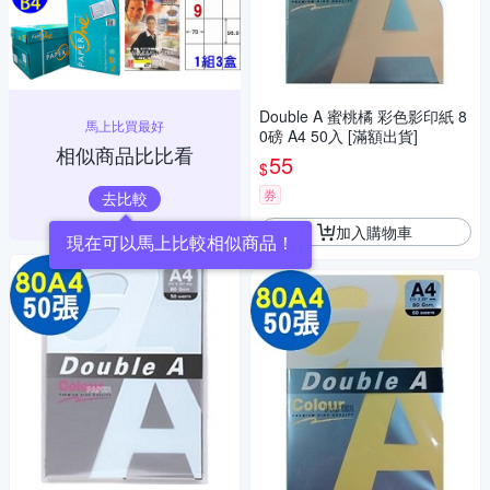
Double A 蜜桃橘 彩色影印紙 8
馬上比買最好
0磅 A4 50入 [滿額出貨]
相似商品比比看
55
$
券
去比較
加入購物車
現在可以馬上比較相似商品！