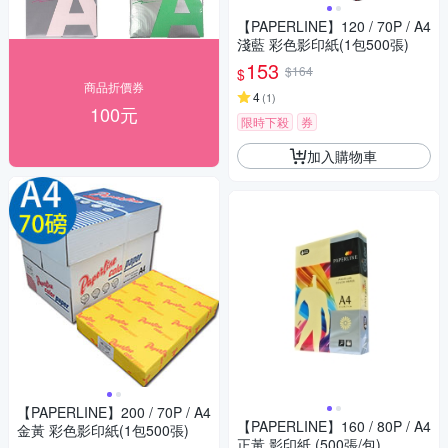
【PAPERLINE】120 / 70P / A4
淺藍 彩色影印紙(1包500張)
153
$164
$
商品折價券
4
(
1
)
100元
限時下殺
券
加入購物車
【PAPERLINE】200 / 70P / A4
【PAPERLINE】160 / 80P / A4
金黃 彩色影印紙(1包500張)
正黃 影印紙 (500張/包)