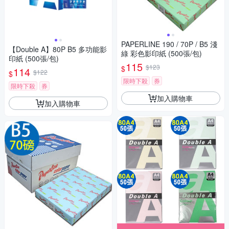
PAPERLINE 190 / 70P / B5 淺
【Double A】80P B5 多功能影
綠 彩色影印紙 (500張/包)
印紙 (500張/包)
115
$123
$
114
$122
$
限時下殺
券
限時下殺
券
加入購物車
加入購物車