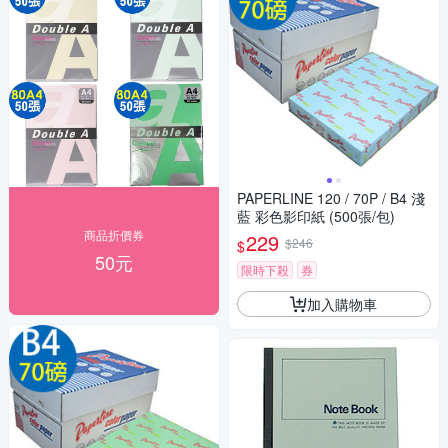
PAPERLINE 120 / 70P / B4 淺
藍 彩色影印紙 (500張/包)
商品折價券
229
$246
$
50元
限時下殺
券
加入購物車