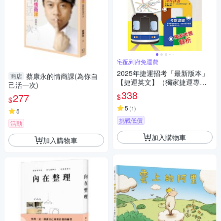
宅配到府免運費
2025年捷運招考「最新版本」
蔡康永的情商課(為你自
商店
【捷運英文】（獨家捷運專業
己活一次)
詞彙例句，完整收錄最新試題
338
277
$
$
含解析）(13版)
5
(
1
)
5
挑戰低價
活動
加入購物車
加入購物車