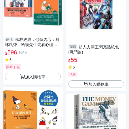
柳林經典．傾聽內心：柳
商店
林風聲＋蛤蟆先生去看心理師
超人力霸王閃亮貼紙包
商店
(雙書附：諮商心理師獨家撰寫
596
(戰鬥篇)
$616
$
「角
55
5
$
限時下殺
5
活動
加入購物車
加入購物車