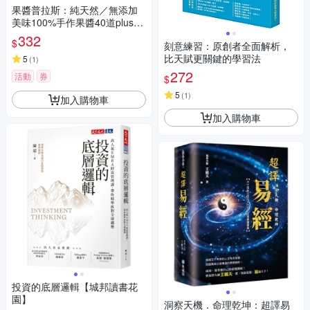
果醬普拉斯：純天然／無添加
美味100%手作果醬40道plus食
譜8道【城邦讀書花園】
332
$
刻意練習：原創者全面解析，
比天賦更關鍵的學習法
5
(
1
)
272
活動
券
$
5
(
1
)
加入購物車
加入購物車
投資的底層邏輯【城邦讀書花
園】
洞察天機．命理乾坤：超譯易