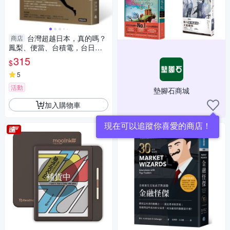
台灣超越日本，真的嗎？
商店
鳳梨、便當、台積電，台日社
會文化多樣交流的觀察與思索
315
$
5
活動
墊腳石商城
加入購物車
現在可以追蹤你喜愛的商店！
補貨中