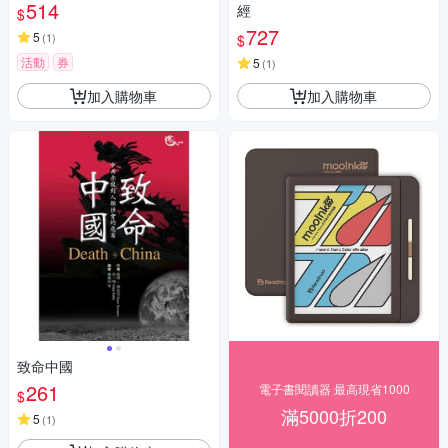
514
經
$
727
5
(
1
)
$
活動
券
5
(
1
)
加入購物車
加入購物車
致命中國
261
電子書閱讀器 最高現省1000
$
滿5000折200
5
(
1
)