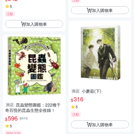
5
加入購物車
活動
加入購物車
小蘑菇(下)
商店
316
$
昆蟲變態圖鑑：222種千
商店
5
奇百怪的昆蟲生態全收錄！
活動
596
$616
$
加入購物車
5
限時下殺