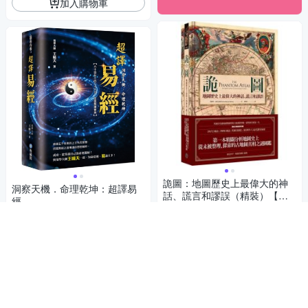
加入購物車
詭圖：地圖歷史上最偉大的神
洞察天機．命理乾坤：超譯易
話、謊言和謬誤（精裝）【城
經
邦讀書花園】
552
$
727
$
5
(
1
)
5
(
1
)
活動
券
加入購物車
加入購物車