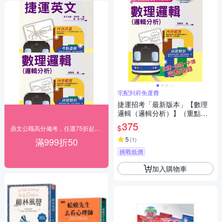
宅配到府免運費
捷運招考「最新版本」【數理
邏輯（邏輯分析）】（重點整
理試題精析‧收錄北捷桃捷中捷
375
$
鼎文公職高分備考，任選75折起，滿999再折50
大量試題與解析）(14版)
5
滿999折50
(
1
)
挑戰低價
加入購物車