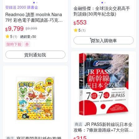
登錄送 2000 購書金
金融怪傑：全球頂尖交易高手
對談錄(30周年紀念版)
Readmoo 讀墨 mooInk Nana
7吋 彩色電子書閱讀器-巧克力
553
$
馬丁尼
9,799
$9,999
$
5
(
1
)
5
(
1
)
總銷量>50
加入購物車
限時下殺
券
貨到通知我
JR PASS新幹線玩日本全
商店
攻略：7條旅遊路線+7大分區導
覽，從購買兌換到搭乘使
315
寶可夢閃亮貼紙包(歡樂
商店