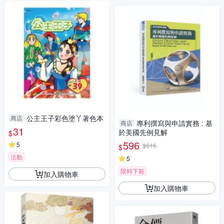
公主王子彩色塗丫著色本
商店
專利撰寫與申請實務 : 基
商店
31
於美國先例見解
$
596
5
$616
$
活動
5
限時下殺
加入購物車
加入購物車