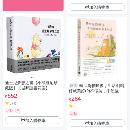
加入購物車
迪士尼夢想之書【小熊維尼珍
轉世為貓咪後，生活剛剛
商店
藏版】【城邦讀書花園】
好就美好(2)不假裝，不勉強，
552
有時什麼都不做，才是幸福
$
284
$
5
(
1
)
5
活動
券
活動
加入購物車
加入購物車