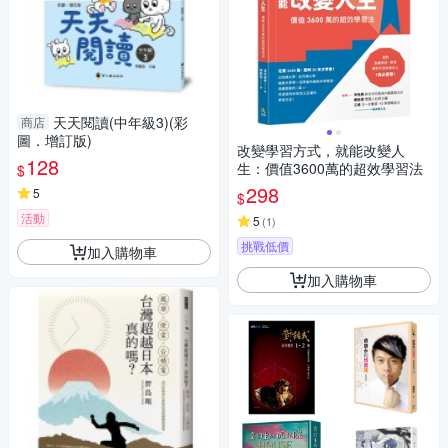
天天閱讀(中年級3)(彩
商店
圖．增訂版)
改變學習方式，就能改變人
128
生：價值3600萬的超效學習法
$
298
5
$
活動
5
(
1
)
挑戰低價
加入購物車
加入購物車