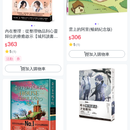
雲上的阿里(暢銷紀念版)
內在整理：從整理物品到心靈
306
歸位的療癒啟示【城邦讀書花
$
園】
363
$
5
(
1
)
5
(
1
)
加入購物車
活動
券
加入購物車