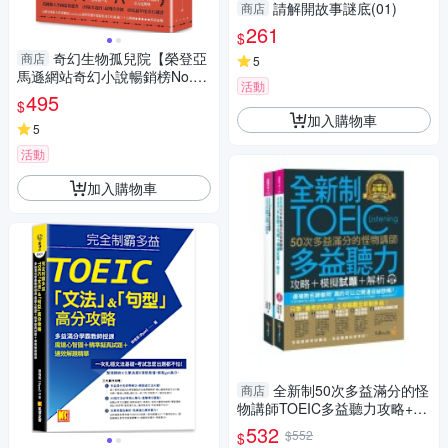
請解開故事謎底(01)
商店
261
$
奇幻生物孤兒院【榮登亞
商店
5
馬遜網站奇幻小說暢銷榜No.
活動
1！入圍全球最大書評網站Go
495
$
加入購物車
5
活動
加入購物車
全新制50次多益滿分的怪
商店
物講師TOEIC多益聽力攻略+模
擬試題+解析(2書+1C
532
$552
$