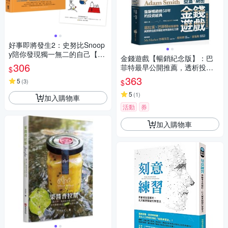
好事即將發生2：史努比Snoop
y陪你發現獨一無二的自己【隨
金錢遊戲【暢銷紀念版】：巴
書贈史努比自在遨遊貼紙】
306
菲特最早公開推薦，透析投資
$
市場本質的永恆經典【城邦讀
363
5
(
3
)
$
書花園】
5
(
1
)
加入購物車
活動
券
加入購物車