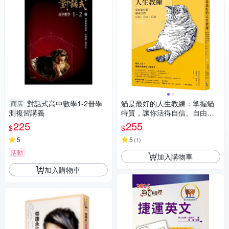
對話式高中數學1-2冊學
貓是最好的人生教練：掌握貓
商店
測複習講義
特質，讓你活得自信、自由、
自在
225
255
$
$
5
5
(
1
)
活動
加入購物車
加入購物車