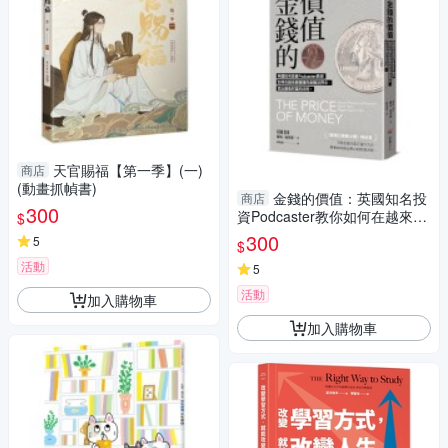
天官賜福【第一季】(一)
商店
(動畫抓幀書)
金錢的價值：英國知名投
商店
300
資Podcaster教你如何在越來越
$
複雜的金融世界中，找出
300
5
$
活動
5
活動
加入購物車
加入購物車