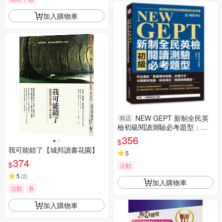
加入購物車
NEW GEPT 新制全民英
商店
檢初級閱讀測驗必考題型：符
合最新「素養導向試題」出題
356
$
我可能錯了【城邦讀書花園】
5
374
$
活動
5
(
2
)
加入購物車
活動
券
加入購物車