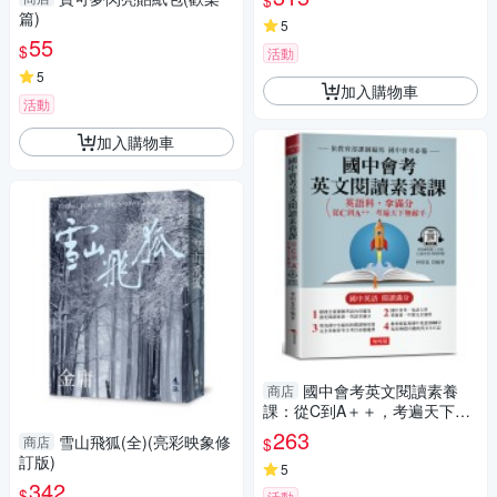
$
篇)
5
55
$
活動
5
加入購物車
活動
加入購物車
國中會考英文閱讀素養
商店
課：從C到A＋＋，考遍天下無
敵手(附QR Code線上學習音
263
雪山飛狐(全)(亮彩映象修
商店
$
訂版)
5
342
$
活動