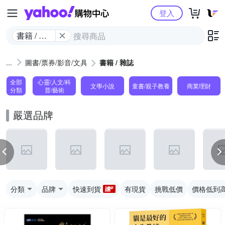
Yahoo購物中心
登入
書籍 / 雜
誌
圖書/票券/影音/文具
書籍 / 雜誌
全部
心靈/人文/科
文學小說
童書/親子教養
商業理財
分類
普/藝術
嚴選品牌
分類
品牌
快速到貨
有現貨
挑戰低價
價格低到