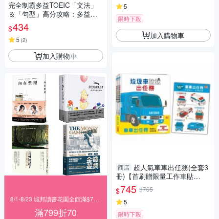
完全制霸多益TOEIC「文法」
5
＆「句型」高分攻略：多益滿
限時下殺
分學霸教師授課 魔速心智圖＋
434
$
精準擬真試題＋速效解題精華
加入購物車
5
(
2
)
加入購物車
超人氣車車出任務(全套3
商店
冊)【首刷贈限量工作車貼
紙】：垃圾車拉拉+雲梯車威威
745
$765
$
+救
8/1-8/23 城邦讀書花園全館滿$799折70
5
滿799折70
限時下殺