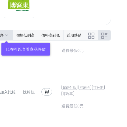
序
價格低到高
價格高到低
近期熱銷
運費最低0元
超商付款
可刷卡
可分期
加入比較
找相似
零利率
運費最低0元