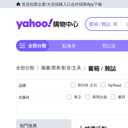
首頁
拍賣
企業/大宗採購入口
合作招商
App下載
Yahoo購物中心
書籍 / 雜誌
全部分類
點換券
登記送
書籍 / 雜誌
圖書/票券/影音/文具
BOOX 文石
HyRead
品牌
東立
商周出版
麥田
出版社
品牌名稱
獨步文化
先覺出版
翻譯文學
繁體中文
實體書籍
週刊
語言學習
其他
雙週刊
快樂學
簡體中文
早安健康雜誌
育
N/A
分類
語言
教材類型
刊別
寄送說明
類型
新經典文化
大牌出版
文學小說
個人成長
熱門推薦
大好書屋
魔豆文化
風水/星座/占卜
遊戲書/練