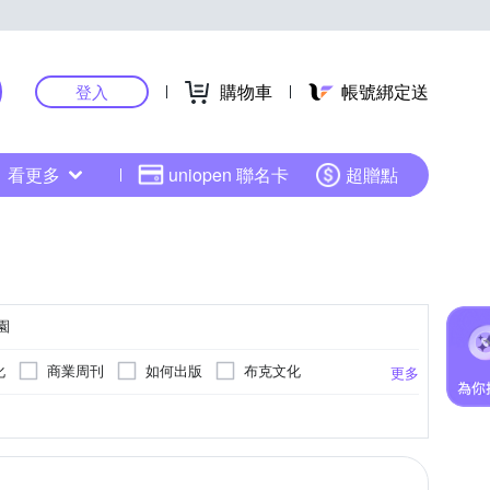
購物車
帳號綁定送
登入
看更多
uniopen 聯名卡
超贈點
園
化
商業周刊
如何出版
布克文化
更多
如果出版
奇幻基地
墨刻
性愛教育
漫畫
語言能力檢定測驗
更多
原水文化
八旗文化
新手父母
家庭醫藥保健
繪本/圖畫書
大樂文化
人類文化
雅書堂
中小輔助教材
投資理財
升學考試