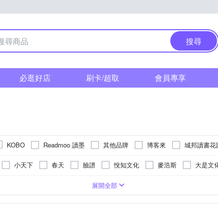
搜尋
必逛好店
刷卡/超取
會員專享
Readmoo 讀墨
其他品牌
博客來
城邦讀書花
KOBO
小天下
春天
臉譜
悅知文化
麥浩斯
大是文
幸福文化
創意市集
馬可孛羅
積木文化
左岸文化
兒保健/副食品
其他語言
管理/經營/領導
疾病百科
英語
國內旅遊
展開全部
春光
瑞昇文化
原點出版
經濟新潮社
方舟文化
兒童文學
人文史地/自然科普/社會
科幻/奇幻小說
輕小說
時報出版
未來出版
字畝文化
大家出版
Smart智富
習本
飲食/食譜
自然/科學
電腦資訊
親子教養
國