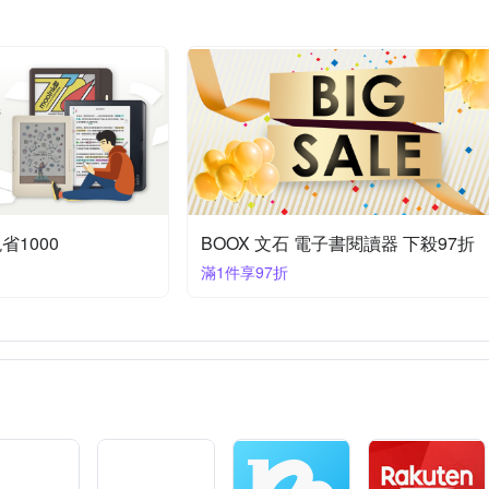
鼎文
水滴文化
EZ叢書館
繆思出版
三日月
蘋果屋
/推理小說
羅曼史/言情小說
史地
心理學/社會議題
政治 
人文
世界經典文學
歐/美/非/大洋洲旅遊
休閒/嗜好
建
油台水
手作設計
心靈/人文/科普
運動/戶外活動
省1000
BOOX 文石 電子書閱讀器 下殺97折
滿1件享97折