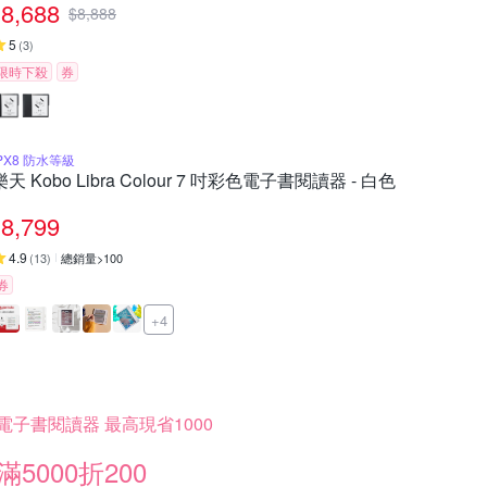
8,688
$
8,888
5
(
3
)
限時下殺
券
IPX8 防水等級
樂天 Kobo Libra Colour 7 吋彩色電子書閱讀器 - 白色
8,799
4.9
(
13
)
總銷量>100
券
+4
電子書閱讀器 最高現省1000
滿5000折200