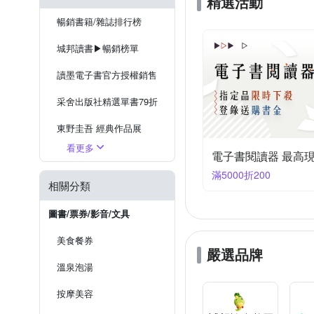
精選活動
大寫出版
國際學村
藝術/美學
日語
懸疑
暢銷書籍/雜誌排行榜
職場工作術
華文創作
城邦讀書▶暢銷榜單
外語學習
國營事業台電中
讀墨電子書官方授權銷售
采舍出版社精選單書79折
東野圭吾 經典作品展
看更多
LinkGo上網卡
電子書閱讀器 最高現
滿5000折200
郵局考試專用書
相關分類
2026公職考試必備書
圖書/票券/影音/文具
美食餐券
嚴選品牌
溫泉泡湯
按摩美容