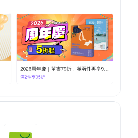
/ 法律 / 軍事
高普考
飲食保健
築/空間設計
宗教
幼兒啟蒙認知
2026周年慶｜單書79折，滿兩件再享95折
滿2件享95折