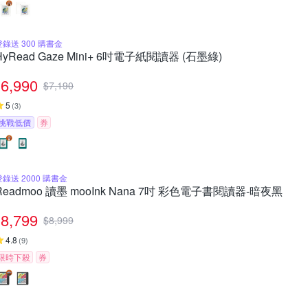
登錄送 300 購書金
HyRead Gaze Mini+ 6吋電子紙閱讀器 (石墨綠)
6,990
$
7,190
5
(
3
)
挑戰低價
券
登錄送 2000 購書金
Readmoo 讀墨 mooInk Nana 7吋 彩色電子書閱讀器-暗夜黑
8,799
$
8,999
4.8
(
9
)
限時下殺
券