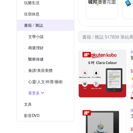
玩樂生活
住宿休息
書籍 / 雜誌
文學小說
書籍 / 雜誌 517839 筆結
商業理財
I
醫療保健
食譜/美容美體
$
心靈/人文/科普/藝術
看更多
文具
影音DVD
$