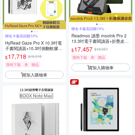
聯名卡最高回饋10%
Readmoo 讀墨 mooInk Pro 2
聯名卡最高回饋10%
13.3吋電子書閱讀器+折疊皮套
HyRead Gaze Pro X 10.3吋電
(組合)
17,457
子書閱讀器+10.3吋側翻軟膠殼
$18,057
$
+手寫類紙膜 (組合)
17,718
$18,318
$
限時下殺
券
贈品
限時下殺
券
贈品
加入購物車
加入購物車