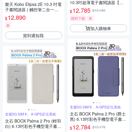
10.3吋超薄電子書閱讀器【磁
樂天 Kobo Elipsa 2E 10.3 吋電
吸式皮套組】
12,785
子書閱讀器 ( 觸控筆二合一套
$13,180
$
組 )
12,890
$
限時下殺
券
券
加入購物車
貨到通知我
支援5G SIM卡、A-GPS定位系統
文石 BOOX Palma 2 Pro (爵士
支援5G SIM卡、A-GPS定位系統
黑) 6.13吋彩色手機型電子書閱
文石 BOOX Palma 2 Pro (輕羽
讀器【手寫筆加皮套組】
12,784
白) 6.13吋彩色手機型電子書閱
$13,179
$
讀器【手寫筆加皮套組】