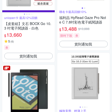
聯名卡最高回饋10%
福利品 HyRead Gaze Pro Not
uniopen卡 最高12%回饋
e C 7.8吋彩色電子紙閱讀器
【皮套組】文石 BOOX Go 10.
13,488
3 吋電子閱讀器 - 白色
$13,888
$
13,660
$
限時下殺
券
5
(
6
)
貨到通知我
券
貨到通知我
極致美學、輕薄上手