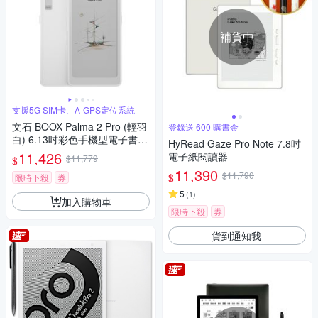
補貨中
支援5G SIM卡、A-GPS定位系統
文石 BOOX Palma 2 Pro (輕羽
登錄送 600 購書金
白) 6.13吋彩色手機型電子書閱
HyRead Gaze Pro Note 7.8吋
讀器
11,426
電子紙閱讀器
$11,779
$
11,390
$11,790
$
限時下殺
券
5
(
1
)
加入購物車
限時下殺
券
貨到通知我