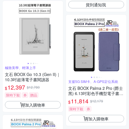
貨到通知我
極致美學、輕薄上手
文石 BOOX Go 10.3 (Gen II)｜
10.3吋超薄電子書閱讀器
支援5G SIM卡、A-GPS定位系統
12,397
$12,780
$
文石 BOOX Palma 2 Pro (爵士
黑) 6.13吋彩色手機型電子書閱
限時下殺
券
贈品
讀器【二合一皮套組】
11,814
$12,179
$
加入購物車
限時下殺
券
加入購物車