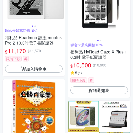
補貨中
聯名卡最高回饋10%
福利品 Readmoo 讀墨 mooInk
Pro 2 10.3吋電子書閱讀器
聯名卡最高回饋10%
11,170
$11,570
$
福利品 HyRead Gaze X Plus 1
0.3吋 電子紙閱讀器
限時下殺
券
10,500
$10,900
$
加入購物車
5
(
1
)
限時下殺
券
貨到通知我