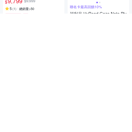
9,799
$9,999
$
聯名卡最高回饋10%
5
(
1
)
總銷量>50
福利品 HyRead Gaze Note Plu
限時下殺
券
s CC 7.8吋彩色全平面電子紙
閱讀器
9,599
貨到通知我
$9,799
$
限時下殺
券
貨到通知我
補貨中
彩色電子紙Kaleido 3
文石BOOX Go Color 7 二代｜
彩色7吋電子書閱讀器(含手寫
筆及磁吸式皮套)【手寫筆加皮
9,583
聯名卡最高回饋10%
$9,879
$
套組】
Readmoo 讀墨 mooInk Nana