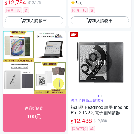
12,784
$13,179
$
5
(
1
)
限時下殺
券
限時下殺
券
加入購物車
加入購物車
補貨中
聯名卡最高回饋10%
福利品 Readmoo 讀墨 mooInk
商品折價券
Pro 2 13.3吋電子書閱讀器
100元
12,488
$12,888
$
限時下殺
券