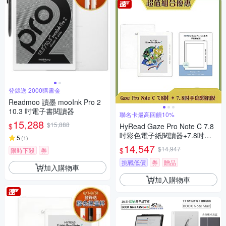
登錄送 2000購書金
Readmoo 讀墨 mooInk Pro 2
10.3 吋電子書閱讀器
聯名卡最高回饋10%
15,288
$15,888
$
HyRead Gaze Pro Note C 7.8
吋彩色電子紙閱讀器+7.8吋手
5
(
1
)
寫類紙膜 (組合)
14,547
$14,947
$
限時下殺
券
挑戰低價
券
贈品
加入購物車
加入購物車