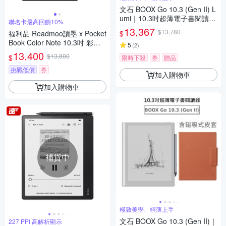
文石 BOOX Go 10.3 (Gen II) L
umi｜10.3吋超薄電子書閱讀器
聯名卡最高回饋10%
(前光版)
13,367
$13,780
$
福利品 Readmoo讀墨 x Pocket
Book Color Note 10.3吋 彩色
5
(
2
)
電子紙平板
13,400
$13,800
$
限時下殺
券
贈品
挑戰低價
券
加入購物車
加入購物車
補貨中
極致美學、輕薄上手
文石 BOOX Go 10.3 (Gen II)｜
227 PPI 高解析顯示