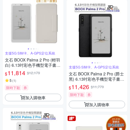
支援5G SIM卡、A-GPS定位系統
文石 BOOX Palma 2 Pro (輕羽
白) 6.13吋彩色手機型電子書閱
支援5G SIM卡、A-GPS定位系統
讀器【二合一皮套組】
11,814
$12,179
$
文石 BOOX Palma 2 Pro (爵士
黑) 6.13吋彩色手機型電子書閱
5
(
1
)
讀器
11,426
$11,779
$
限時下殺
券
限時下殺
券
加入購物車
加入購物車