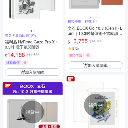
極致美學、輕薄上手
文石 BOOX Go 10.3 (Gen II) L
umi｜10.3吋超薄電子書閱讀器
聯名卡最高回饋10%
(前光版)【磁吸式皮套組】
13,755
$14,180
$
福利品 HyRead Gaze Pro X 1
0.3吋 電子紙閱讀器
5
(
2
)
14,188
$14,588
$
限時下殺
券
挑戰低價
券
加入購物車
加入購物車
補貨中
補貨中