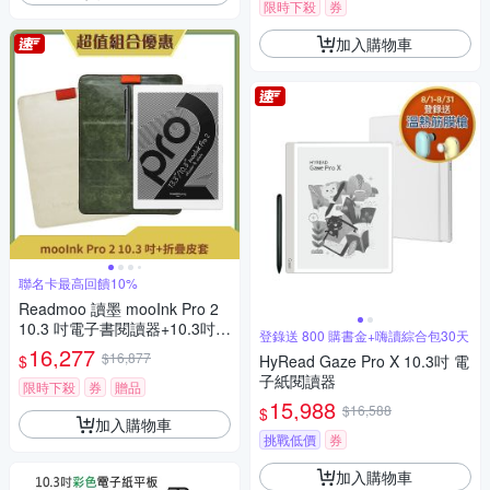
限時下殺
券
加入購物車
聯名卡最高回饋10%
Readmoo 讀墨 mooInk Pro 2
10.3 吋電子書閱讀器+10.3吋折
登錄送 800 購書金+嗨讀綜合包30天
疊皮套 (組合)
16,277
$16,877
$
HyRead Gaze Pro X 10.3吋 電
子紙閱讀器
限時下殺
券
贈品
15,988
$16,588
$
加入購物車
挑戰低價
券
加入購物車