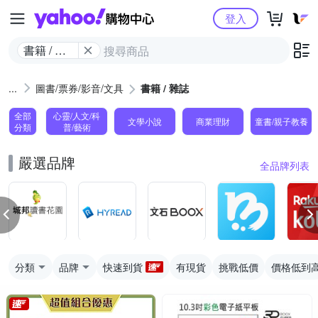
Yahoo購物中心
登入
書籍 / 雜
誌
圖書/票券/影音/文具
書籍 / 雜誌
全部
心靈/人文/科
文學小說
商業理財
童書/親子教養
分類
普/藝術
嚴選品牌
全品牌列表
分類
品牌
快速到貨
有現貨
挑戰低價
價格低到