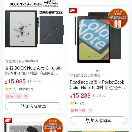
彩色電子紙Kaleido 3
文石 BOOX Note Air5 C 10.3吋
彩色電子紙閱讀器【磁吸式皮
登錄送 2000 購書金
套組】
15,985
$16,479
$
Readmoo 讀墨 x PocketBook
Color Note 10.3吋 彩色電子書
5
(
5
)
總銷量>50
閱讀器
15,288
$15,888
$
限時下殺
券
4.5
(
2
)
加入購物車
限時下殺
券
加入購物車