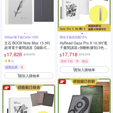
300ppi電子紙Carta 1300
聯名卡最高回饋10%
文石 BOOX Note Max 13.3吋
HyRead Gaze Pro X 10.3吋電
超薄電子書閱讀器【磁吸式皮
子書閱讀器+側翻軟膠殼(3色任
套組】
選)+磁吸筆套 (組合)
17,828
17,718
$18,379
$18,318
$
$
5
(
1
)
限時下殺
券
贈品
挑戰低價
券
加入購物車
加入購物車