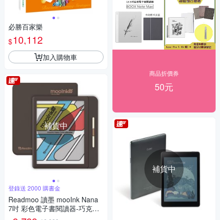
必勝百家樂
10,112
$
加入購物車
商品折價券
50元
補貨中
補貨中
登錄送 2000 購書金
Readmoo 讀墨 mooInk Nana
7吋 彩色電子書閱讀器-巧克力
馬丁尼