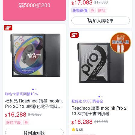
17,083
$17,683
$
滿5000折200
挑戰低價
券
贈品
加入購物車
補貨中
聯名卡最高回饋10%
福利品 Readmoo 讀墨 mooInk
登錄送 2000 購書金
Pro 2C 13.3吋彩色電子書閱讀
Readmoo 讀墨 mooInk Pro 2
器平板
16,288
13.3吋電子書閱讀器
$16,888
$
16,288
$16,888
$
限時下殺
券
5
(
2
)
貨到通知我