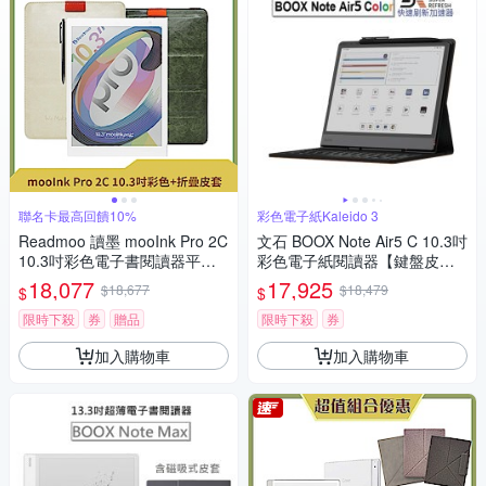
聯名卡最高回饋10%
彩色電子紙Kaleido 3
Readmoo 讀墨 mooInk Pro 2C
文石 BOOX Note Air5 C 10.3吋
10.3吋彩色電子書閱讀器平板+
彩色電子紙閱讀器【鍵盤皮套
10.3吋折疊皮套 (組合)
組】
18,077
17,925
$18,677
$18,479
$
$
限時下殺
券
贈品
限時下殺
券
加入購物車
加入購物車