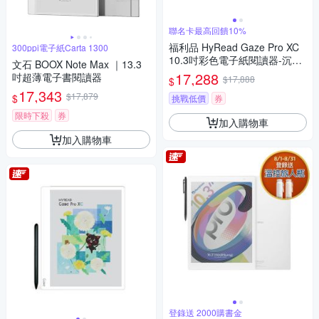
聯名卡最高回饋10%
福利品 HyRead Gaze Pro XC
300ppi電子紙Carta 1300
10.3吋彩色電子紙閱讀器-沉穩
文石 BOOX Note Max ｜13.3
黑
17,288
吋超薄電子書閱讀器
$17,888
$
17,343
$17,879
$
挑戰低價
券
限時下殺
券
加入購物車
加入購物車
登錄送 2000購書金