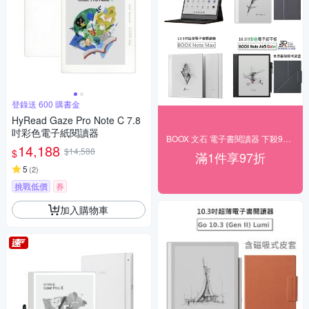
登錄送 600 購書金
HyRead Gaze Pro Note C 7.8
吋彩色電子紙閱讀器
BOOX 文石 電子書閱讀器 下殺97折
14,188
$14,588
$
滿1件享97折
5
(
2
)
挑戰低價
券
加入購物車