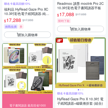
Readmoo 讀墨 mooInk Pro 2C
聯名卡最高回饋10%
10.3吋彩色電子書閱讀器平板
福利品 HyRead Gaze Pro XC
17,088
10.3吋彩色電子紙閱讀器-純淨
$17,688
$
白
17,288
$17,888
$
限時下殺
挑戰低價
券
加入購物車
加入購物車
聯名卡最高回饋10%
HyRead Gaze Pro X 10.3吋 電
子紙閱讀器+磁吸捲折套 (組合)
電子書閱讀器 最高現省1000