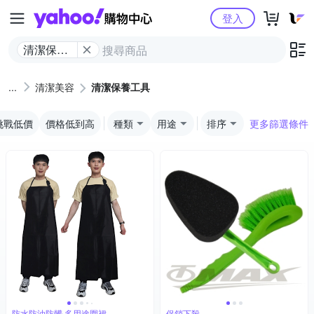
Yahoo購物中心
登入
清潔保養
工具
清潔美容
清潔保養工具
挑戰低價
價格低到高
種類
用途
排序
更多篩選條件
防水防油防髒 多用途圍裙
促銷下殺