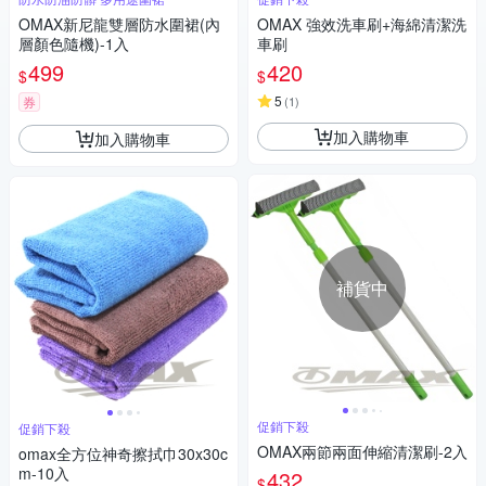
OMAX新尼龍雙層防水圍裙(內
OMAX 強效洗車刷+海綿清潔洗
層顏色隨機)-1入
車刷
499
420
$
$
5
券
(
1
)
加入購物車
加入購物車
補貨中
促銷下殺
促銷下殺
OMAX兩節兩面伸縮清潔刷-2入
omax全方位神奇擦拭巾30x30c
m-10入
432
$