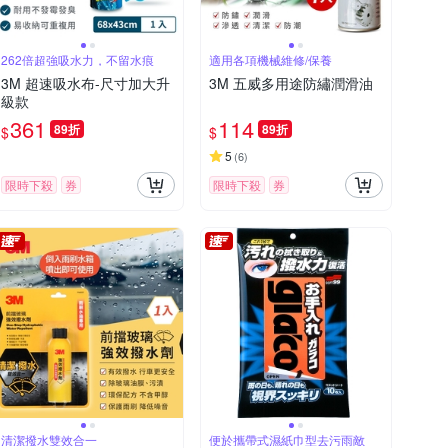
262倍超強吸水力，不留水痕
適用各項機械維修/保養
3M 超速吸水布-尺寸加大升
3M 五威多用途防繡潤滑油
級款
361
114
89折
89折
$
$
5
(
6
)
限時下殺
券
限時下殺
券
清潔撥水雙效合一
便於攜帶式濕紙巾型去污雨敵