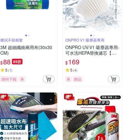
擦拭不留棉絮
ONPRO V1 吸塵器專用
3M 超細纖維兩用布(30x30
ONPRO UV-V1 吸塵器專用-
CM)
可水洗HEPA替換濾芯【一
入裝】
88
169
89折
$
$
5
5
(
1
)
(
4
)
限時下殺
券
券
贈品