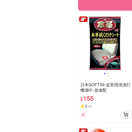
日本SOFT99 皮革用清潔打
蠟濕巾-急速配
155
$
5
(
1
)
券