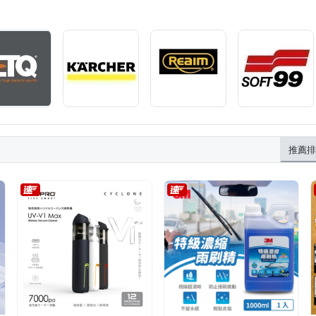
月陽
洗車俱樂部
第六元素
美克拉
速光澤
鐵甲武
品
擦窗器
平板拖把
手套
改裝配件
除塵紙
推薦排