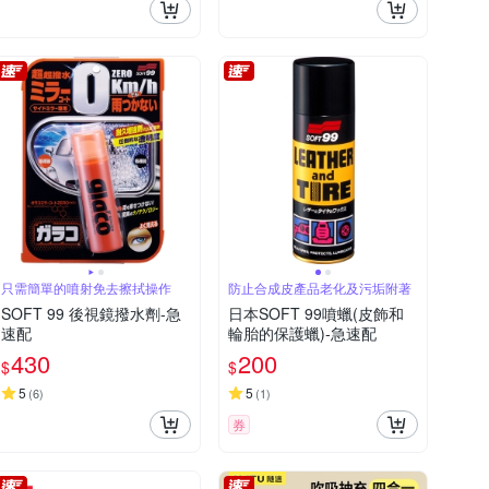
只需簡單的噴射免去擦拭操作
防止合成皮產品老化及污垢附著
SOFT 99 後視鏡撥水劑-急
日本SOFT 99噴蠟(皮飾和
速配
輪胎的保護蠟)-急速配
430
200
$
$
5
5
(
6
)
(
1
)
券