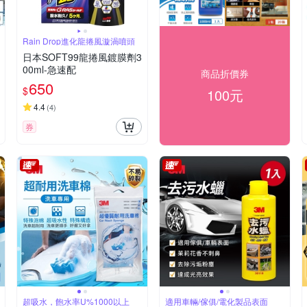
Rain Drop進化龍捲風漩渦噴頭
日本SOFT99龍捲風鍍膜劑3
00ml-急速配
商品折價券
650
$
100元
4.4
(
4
)
券
超吸水，飽水率U%1000以上
適用車輛/傢俱/電化製品表面