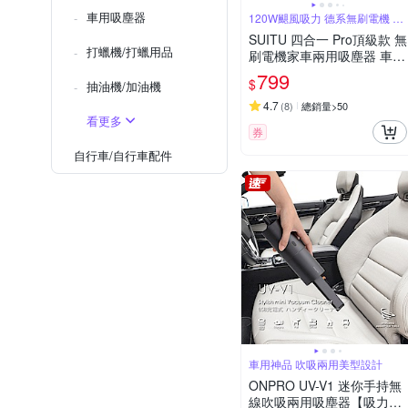
車用吸塵器
120W颶風吸力 德系無刷電機 車
家兩用
SUITU 四合一 Pro頂級款 無
打蠟機/打蠟用品
刷電機家車兩用吸塵器 車用
多功能吸吹充抽除塵器 汽車
799
$
抽油機/加油機
吹氣機 打氣機
4.7
(
8
)
總銷量>50
看更多
券
自行車/自行車配件
車用神品 吹吸兩用美型設計
ONPRO UV-V1 迷你手持無
線吹吸兩用吸塵器【吸力升