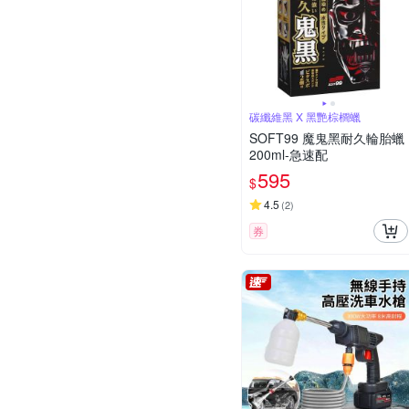
碳纖維黑 X 黑艷棕櫚蠟
SOFT99 魔鬼黑耐久輪胎蠟
200ml-急速配
595
$
4.5
(
2
)
券