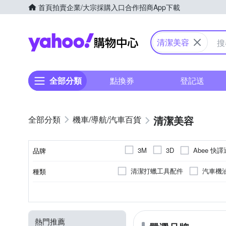
首頁
拍賣
企業/大宗採購入口
合作招商
App下載
Yahoo購物中心
清潔美容
全部分類
點換券
登記送
清潔美容
機車/導航/汽車百貨
Abee 快譯
3M
3D
品牌
CARMATE
FLYone
清潔打蠟工具配件
汽車機
種類
品牌名稱
KING WAX
KINYO
去刮痕修復補漆
輪胎鋁圈
無
去除汙漬
1600W以下
5吋
3吋
無
玻璃清潔
1601W以上
100 BAR 以
4吋
6
101-150BAR
12V
5W30
110V
5W40
SAE黏度
用途
最大水壓
最大功率
電壓
圓盤尺寸
Philo 飛樂
Polaroid 寶
去汙擦/科技海綿
4T
其他
0W50
STEEL KOTE 史帝波特
熱門推薦
濕拖巾
車用防災警示用品