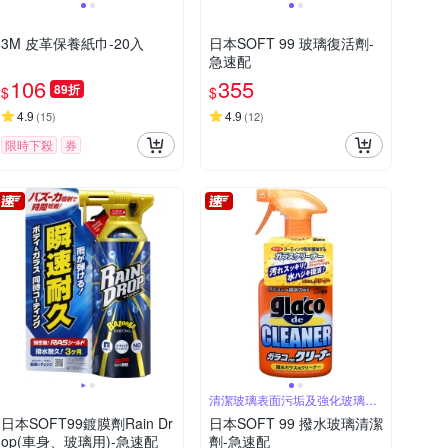
3M 皮革保養紙巾-20入
日本SOFT 99 玻璃復活劑-
急速配
106
355
89折
$
$
4.9
4.9
(
15
)
(
12
)
限時下殺
券
清潔玻璃表面污垢及強化玻璃皮
膜
日本SOFT99鍍膜劑Rain Dr
日本SOFT 99 撥水玻璃清潔
op(車身、玻璃用)-急速配
劑-急速配