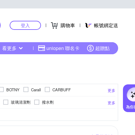
購物車
帳號綁定送
登入
看更多
uniopen 聯名卡
超贈點
BOTNY
Carall
CARBUFF
更多
ARCHER 凱馳
KEROPUR 快樂跑
玻璃清潔劑
撥水劑
更多
OMAX 鐵馬行
OMyCar
ONPRO
機配件
油精
汽油添加劑
水箱精
窗清潔
地板清潔
20W50
10W50
0W40
15W50
更多
SHELL 殼牌
R
Soft99
SONAX
潔刷
省油用品
車用收納用品
打蠟機
優馬克
其他品牌
AKO
YARK
水管
煞車油
方向盤油
2T