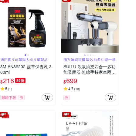
適用真皮皮革與人造皮革製品
德系無刷電機 吸吹抽多功能一體
3M PN36202 皮革保養乳 3
SUITU 吹吸抽充四合一多功
00ml
能吸塵器 無線手持家車兩用
除塵器 車載抽氣吸塵機 吹
216
699
89折
$
$
氣機 打氣機
5
4.7
(
1
)
(
18
)
限時下殺
券
券