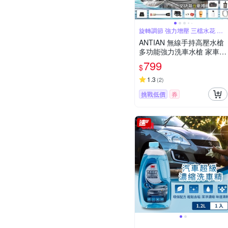
旋轉調節 強力增壓 三檔水花 快
接卡扣
ANTIAN 無線手持高壓水槍
多功能強力洗車水槍 家車兩
用電動加壓噴頭 噴水槍 洗
799
$
車機 清洗水槍
1.3
(
2
)
挑戰低價
券