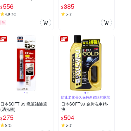
556
385
$
$
4.8
5
(
10
)
(
2
)
券
防止老化長久保持新鍍膜的狀態
日本SOFT 99 蠟筆補漆筆
日本SOFT99 金牌洗車精-
(消光黑)
快
275
504
$
$
5
5
(
2
)
(
2
)