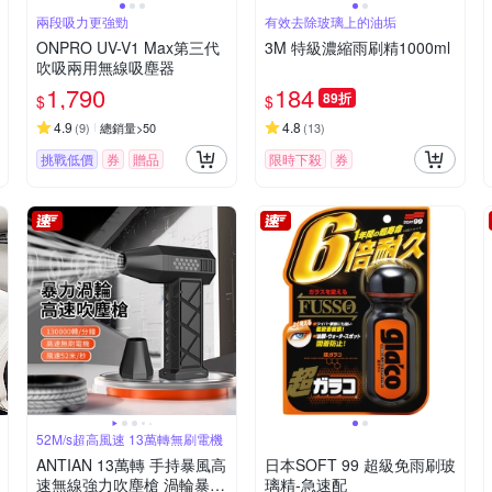
兩段吸力更強勁
有效去除玻璃上的油垢
ONPRO UV-V1 Max第三代
3M 特級濃縮雨刷精1000ml
吹吸兩用無線吸塵器
1,790
184
89折
$
$
4.9
4.8
(
9
)
總銷量>50
(
13
)
挑戰低價
券
贈品
限時下殺
券
52M/s超高風速 13萬轉無刷電機
ANTIAN 13萬轉 手持暴風高
日本SOFT 99 超級免雨刷玻
速無線強力吹塵槍 渦輪暴力
璃精-急速配