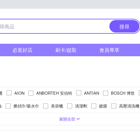
搜尋
必逛好店
刷卡/超取
會員專享
通
ANBORTEH 安伯特
BOSCH 博世
AION
ANTIAN
GOODYEAR 固特異
K
Formula1
HOLTS
JOYBOND
油
擦拭巾/吸水巾
美容蠟
清潔劑
鍍膜
高壓清洗機
Micron 美光
Michelin 米其林
MOBIL 美孚
KT
MIO
清潔保養劑
洗車精
車用工具組
皮革儀表板清潔劑
清洗
下
吋
去除灰塵角落/細部清潔
151BAR以上
金屬清潔
水管清潔
清除毛屑
紗
10W40
0W20
5W50
0W30
15W40
20W40
展開全部
麗萊
Reaim 萊姆
ProStaff
Rain X
SOFT 99
SECA
雨刷精
潤滑油/皮帶油
柏油蟲屍清潔劑
打蠟機配件
清
Turtle Wax 龜牌
WATERMAN
WIDE VIEW
Willson
W
動力晶片
除塵刷
防護墊
除塵撢
變速箱油