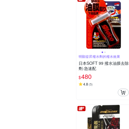
明顯提昇撥水劑的撥水效果
日本SOFT 99 撥水油膜去除
劑-急速配
480
$
4.8
(
5
)