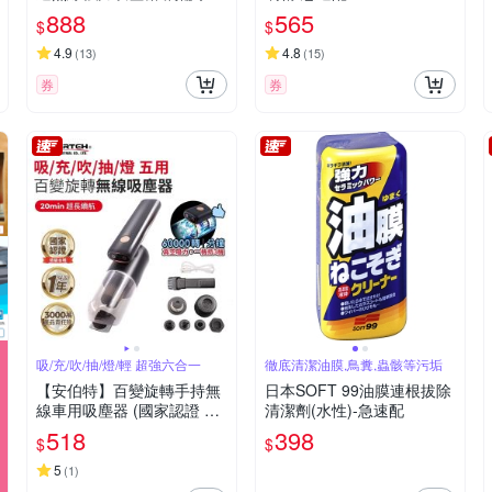
吹塵器 烤肉生火 戶外吹氣
888
565
$
$
泵
4.9
4.8
(
13
)
(
15
)
券
券
吸/充/吹/抽/燈/輕 超強六合一
徹底清潔油膜,鳥糞,蟲骸等污垢
【安伯特】百變旋轉手持無
日本SOFT 99油膜連根拔除
線車用吸塵器 (國家認證 一
清潔劑(水性)-急速配
年保固) 汽車吸塵器 無線吸
518
398
$
$
塵器 車載吸塵器 車家兩用-
快
5
(
1
)