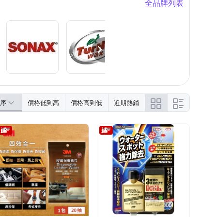
全品牌列表
士
黑珍珠
向日葵
愛鐵強
旋轉拖把
止漏劑
雨刷配件
添加劑
序
價格低到高
價格高到低
近期熱銷