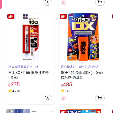
券
將傷痕隱藏並防止生鏽
最強撥水性、耐久性及操作性
日本SOFT 99 蠟筆補漆筆
SOFT99 免雨刷DX(110ml)
(黑色)
撥水劑-急速配
275
435
$
$
4.7
5
(
3
)
(
1
)
券