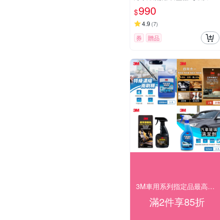
級版】
990
$
4.9
(
7
)
券
贈品
3M車用系列指定品最高享85折 快速到貨！
滿2件享85折