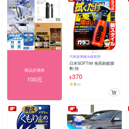
汽車玻璃撥水鍍膜用
日本SOFT99 免雨刷鍍膜
劑-快
商品折價券
370
$
100元
5
(
1
)