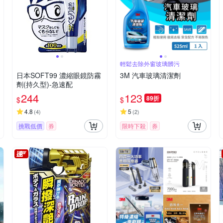
輕鬆去除外窗玻璃髒污
日本SOFT99 濃縮眼鏡防霧
3M 汽車玻璃清潔劑
劑(持久型)-急速配
244
123
89折
$
$
4.8
5
(
4
)
(
2
)
挑戰低價
券
限時下殺
券