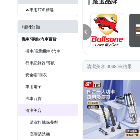
嚴選品牌
匠藝家居
密力鐵
車用膠布
車用芳香除臭用
🔥車用TOP精選
車的背包
相關分類
機車/導航/汽車百貨
機車/電動機車/汽車
行車記錄器/導航
清潔美容 3068 筆結果
安全帽/雨衣
車用電子
汽車百貨
清潔美容
清潔打蠟保養劑
高壓清洗機