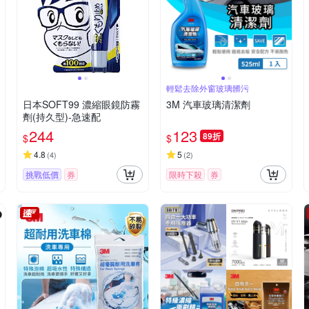
輕鬆去除外窗玻璃髒污
日本SOFT99 濃縮眼鏡防霧
3M 汽車玻璃清潔劑
劑(持久型)-急速配
244
123
89折
$
$
4.8
5
(
4
)
(
2
)
挑戰低價
券
限時下殺
券