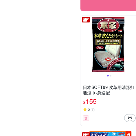
日本SOFT99 皮革用清潔打
蠟濕巾-急速配
155
$
5
(
1
)
券