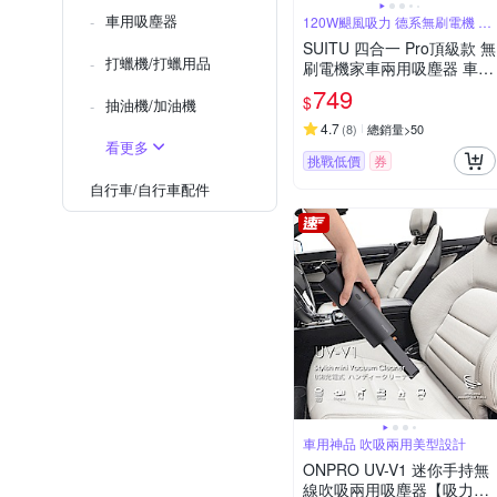
車用吸塵器
120W颶風吸力 德系無刷電機 車
家兩用
SUITU 四合一 Pro頂級款 無
打蠟機/打蠟用品
刷電機家車兩用吸塵器 車用
多功能吸吹充抽除塵器 汽車
749
$
抽油機/加油機
吹氣機 打氣機
4.7
(
8
)
總銷量>50
看更多
挑戰低價
券
自行車/自行車配件
車用神品 吹吸兩用美型設計
ONPRO UV-V1 迷你手持無
線吹吸兩用吸塵器【吸力升