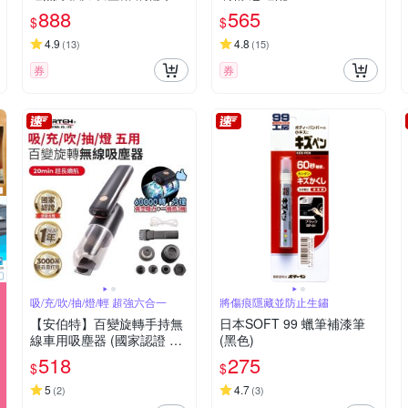
吹塵器 烤肉生火 戶外吹氣
888
565
$
$
泵
4.9
4.8
(
13
)
(
15
)
券
券
吸/充/吹/抽/燈/輕 超強六合一
將傷痕隱藏並防止生鏽
【安伯特】百變旋轉手持無
日本SOFT 99 蠟筆補漆筆
線車用吸塵器 (國家認證 一
(黑色)
年保固) 汽車吸塵器 無線吸
518
275
$
$
塵器 車載吸塵器 車家兩用-
快
5
4.7
(
2
)
(
3
)