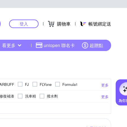
購物車
帳號綁定送
登入
看更多
uniopen 聯名卡
超贈點
ARBUFF
FJ
FLYone
Formula1
更多
ichelin 米其林
MOBIL 美孚
OMAX 鐵馬行
修復補漆
洗車精
撥水劑
更多
STEEL KOTE 史帝波特
99
SONAX
壓清洗機
潤滑油/皮帶油
清潔刷
4T
元素
鐵甲武士
黑珍珠
車的背包
收納用品
水箱精
除塵刷
擦窗器
除塵撢
機車清潔用品