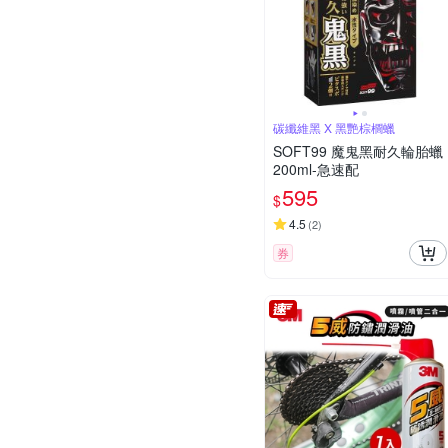
碳纖維黑 X 黑艷棕櫚蠟
SOFT99 魔鬼黑耐久輪胎蠟
200ml-急速配
595
$
4.5
(
2
)
券