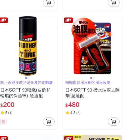
防止合成皮產品老化及污垢附著
明顯提昇撥水劑的撥水效果
日本SOFT 99噴蠟(皮飾和
日本SOFT 99 撥水油膜去除
輪胎的保護蠟)-急速配
劑-急速配
200
480
$
$
5
4.8
(
1
)
(
5
)
券