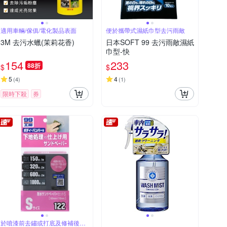
適用車輛/傢俱/電化製品表面
便於攜帶式濕紙巾型去污雨敵
3M 去污水蠟(茉莉花香)
日本SOFT 99 去污雨敵濕紙
巾型-快
154
233
88折
$
$
5
4
(
4
)
(
1
)
限時下殺
券
於噴漆前去鏽或打底及修補後的