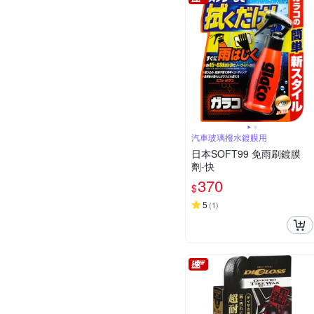
汽車玻璃撥水鍍膜用
日本SOFT99 免雨刷鍍膜
劑-快
370
$
5
(
1
)