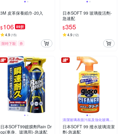
3M 皮革保養紙巾-20入
日本SOFT 99 玻璃復活劑-
急速配
106
355
89折
$
$
4.9
4.9
(
15
)
(
12
)
限時下殺
券
清潔玻璃表面污垢及強化玻璃皮
膜
日本SOFT99鍍膜劑Rain Dr
日本SOFT 99 撥水玻璃清潔
op(車身、玻璃用)-急速配
劑-急速配