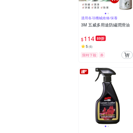
適用各項機械維修/保養
3M 五威多用途防繡潤滑油
114
89折
$
5
(
6
)
限時下殺
券