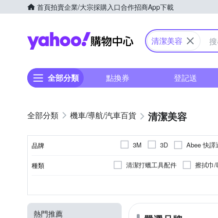
首頁
拍賣
企業/大宗採購入口
合作招商
App下載
Yahoo購物中心
清潔美容
全部分類
點換券
登記送
清潔美容
機車/導航/汽車百貨
Abee 快譯
3M
3D
品牌
GOODYEAR 固特異
HO
清潔打蠟工具配件
擦拭巾/
種類
品牌名稱
OMyCar
ONPRO
車用工具組
清潔劑
無
玻璃清潔
1600W以下
5吋
4吋
無
去除汙漬
1601W以上
151BAR以上
6吋
12V
101-150BAR
5W30
110V
10W40
SAE黏度
用途
電壓
最大功率
最大水壓
圓盤尺寸
Turtle Wax 龜牌
WATE
汽油添加劑
去汙擦/科技海
熱門推薦
打蠟機配件
車用防災警示