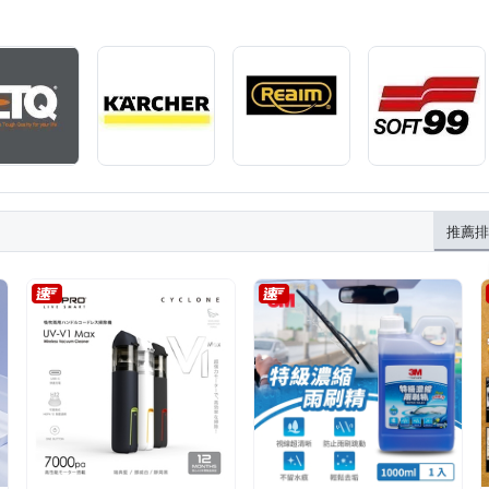
變速箱油
除塵紙
旋轉拖把
清洗機配件
推薦排