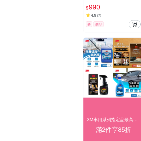
級版】
990
$
4.9
(
7
)
券
贈品
3M車用系列指定品最高享85折 快速到貨！
滿2件享85折