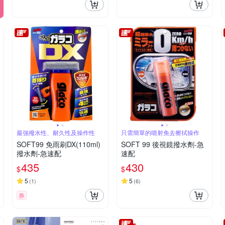
最強撥水性、耐久性及操作性
只需簡單的噴射免去擦拭操作
SOFT99 免雨刷DX(110ml)
SOFT 99 後視鏡撥水劑-急
撥水劑-急速配
速配
435
430
$
$
5
5
(
1
)
(
6
)
券