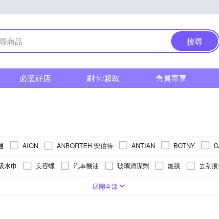
搜尋
必逛好店
刷卡/超取
會員專享
通
ANBORTEH 安伯特
AION
ANTIAN
BOTNY
C
KARCHER 凱馳
KEROPUR 快樂跑
M
LTS
KING WAX
吸水巾
美容蠟
汽車機油
玻璃清潔劑
鍍膜
去刮痕
Philo 飛樂
Polaroid 寶麗萊
Reaim 萊姆
SOFT 99
Soft
皮革儀表板清潔劑
雨刷精
輪胎鋁圈清潔保養劑
油精
高
去除灰塵角落/細部清潔
100 BAR 以下
紗窗清潔
金屬清潔
水管清潔
5W40
5W50
0W20
10W50
20W40
展開全部
其他品牌
第六
RMAN
WIDE VIEW
Willson
WAKO
綿
濕拖巾
柏油蟲屍清潔劑
打蠟機
省油用品
車用
用品
水管
車用膠布
雨刷配件
動力晶片
2T