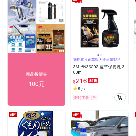
適用真皮皮革與人造皮革製品
3M PN36202 皮革保養乳 3
00ml
商品折價券
216
89折
$
100元
5
(
1
)
限時下殺
券