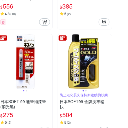
556
385
$
$
4.8
5
(
10
)
(
2
)
券
防止老化長久保持新鍍膜的狀態
日本SOFT 99 蠟筆補漆筆
日本SOFT99 金牌洗車精-
(消光黑)
快
275
504
$
$
5
5
(
2
)
(
2
)