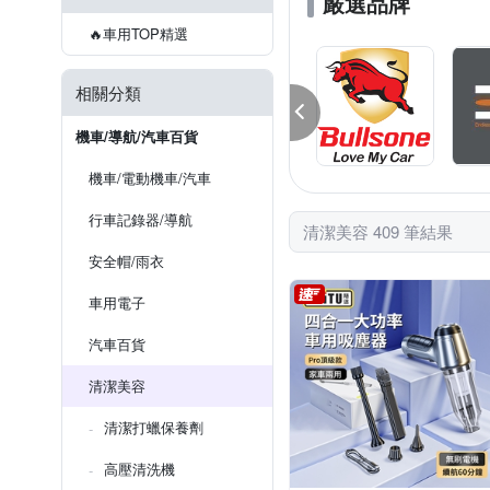
嚴選品牌
平板拖把
改裝配件
🔥車用TOP精選
相關分類
機車/導航/汽車百貨
機車/電動機車/汽車
行車記錄器/導航
清潔美容 409 筆結果
安全帽/雨衣
車用電子
汽車百貨
清潔美容
清潔打蠟保養劑
高壓清洗機