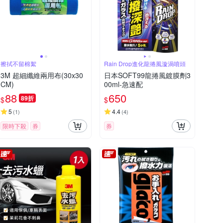
擦拭不留棉絮
Rain Drop進化龍捲風漩渦噴頭
3M 超細纖維兩用布(30x30
日本SOFT99龍捲風鍍膜劑3
CM)
00ml-急速配
88
650
89折
$
$
5
4.4
(
1
)
(
4
)
限時下殺
券
券