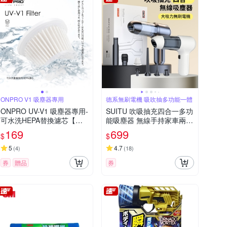
ONPRO V1 吸塵器專用
德系無刷電機 吸吹抽多功能一體
ONPRO UV-V1 吸塵器專用-
SUITU 吹吸抽充四合一多功
可水洗HEPA替換濾芯【一
能吸塵器 無線手持家車兩用
入裝】
除塵器 車載抽氣吸塵機 吹
169
699
$
$
氣機 打氣機
5
4.7
(
4
)
(
18
)
券
贈品
券