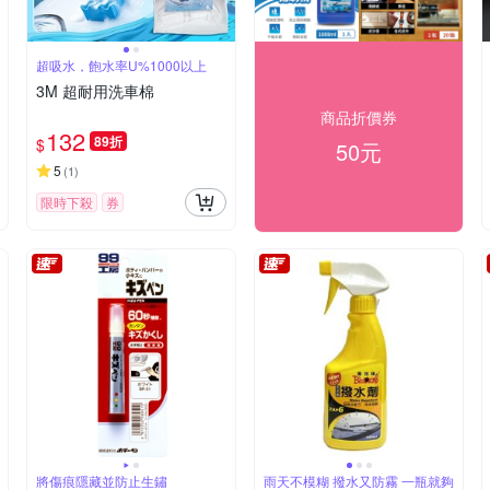
超吸水，飽水率U%1000以上
3M 超耐用洗車棉
商品折價券
132
89折
$
50元
5
(
1
)
限時下殺
券
將傷痕隱藏並防止生鏽
雨天不模糊 撥水又防霧 一瓶就夠