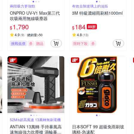
兩段吸力更強勁
有效去除玻璃上的油垢
ONPRO UV-V1 Max第三代
3M 特級濃縮雨刷精1000ml
吹吸兩用無線吸塵器
1,790
184
89折
$
$
4.9
4.8
(
9
)
總銷量>50
(
13
)
挑戰低價
券
贈品
限時下殺
券
52M/s超高風速 13萬轉無刷電機
ANTIAN 13萬轉 手持暴風高
日本SOFT 99 超級免雨刷玻
速無線強力吹塵槍 渦輪暴力
璃精-急速配