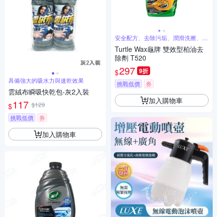
安全配方、去除污垢、潤滑洗擦、減
少刺鼻
Turtle Wax龜牌 雙效型柏油去
除劑 T520
297
9折
$
具備強大的吸水力與速乾效果
挑戰低價
券
雲絨布瞬吸快乾包-灰2入裝
加入購物車
117
$129
$
挑戰低價
券
加入購物車