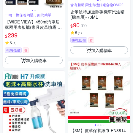
含有超黏彈性有機鉬複合物OMC2
史帝波特加重除碳機車汽油精
一噴一擦保養內裝，如此簡單
(機車用)-70ML
【WIDE VIEW】450ml汽車居
90
$99
$
家兩用表板蠟(家具皮革噴霧 內
飾翻新鍍膜 座椅翻新劑 車用塑
5
(
1
)
239
$
料保養/VA8092)
挑戰低價
券
5
(
1
)
加入購物車
挑戰低價
券
加入購物車
【3M】皮革保養紙巾 PN3814