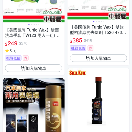
【美國龜牌 Turtle Wax】雙效
【美國龜牌 Turtle Wax】雙面
型柏油蟲屍去除劑 T520 473ml
洗車手套 TW123 兩入一組(車
兩入一組(車麗屋)
385
麗屋)
$418
$
249
$270
$
挑戰低價
券
5
(
1
)
加入購物車
挑戰低價
券
加入購物車