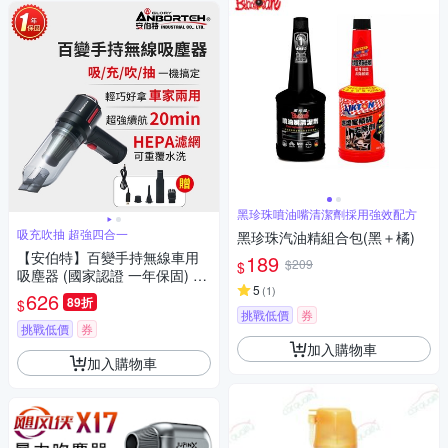
黑珍珠噴油嘴清潔劑採用強效配方
吸充吹抽 超強四合一
黑珍珠汽油精組合包(黑＋橘)
【安伯特】百變手持無線車用
189
$209
$
吸塵器 (國家認證 一年保固) 吸
5
(
1
)
充吹抽四合一 除塵 抽真空 車家
626
89折
$
兩用
挑戰低價
券
挑戰低價
券
加入購物車
加入購物車