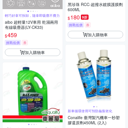
感
黑珍珠 RCC-超撥水鍍膜護膜劑
600ML
輕巧好拿可拆卸，隨拿即吸塵不費力
180
9折
$
aibo 超輕量12V車用 乾濕兩用
挑戰低價
券
有線吸塵器(LY-CK33)
459
加入購物車
$
挑戰低價
券
加入購物車
新車循環使用可預防龜裂老化
Conalife 臺灣製汽機車一秒塑
膠還原劑450ML (2入)