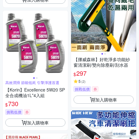
【挪威森林】好乾淨多功能紗
窗清潔刷/雙向除塵刷/刮水器
297
$
5
(
2
)
高效潤滑 節能低耗 引擎淨護首選
挑戰低價
券
【Korin】Excellence 5W20 SP
全合成機油1L*4入組
加入購物車
730
$
挑戰低價
券
加入購物車