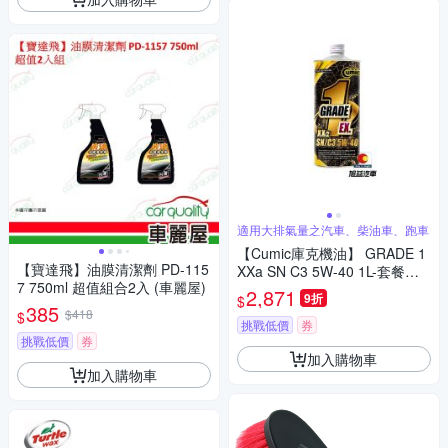
適用大排氣量之汽車、柴油車、跑車
【Cumic庫克機油】 GRADE 1
【寶達飛】油膜清潔劑 PD-115
XXa SN C3 5W-40 1L-套餐四
7 750ml 超值組合2入 (車麗屋)
入贈濃油精(機油抗磨保護劑)
2,871
9折
$
385
$418
$
挑戰低價
券
挑戰低價
券
加入購物車
加入購物車