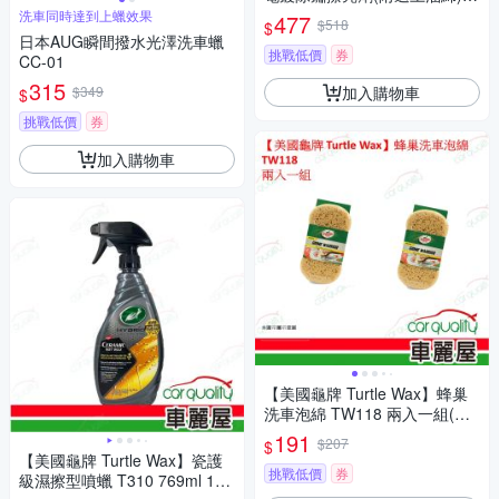
入(車麗屋)
洗車同時達到上蠟效果
477
$518
$
日本AUG瞬間撥水光澤洗車蠟
挑戰低價
券
CC-01
315
加入購物車
$349
$
挑戰低價
券
加入購物車
【美國龜牌 Turtle Wax】蜂巢
洗車泡綿 TW118 兩入一組(車
麗屋)
191
$207
$
【美國龜牌 Turtle Wax】瓷護
挑戰低價
券
級濕擦型噴蠟 T310 769ml 1入