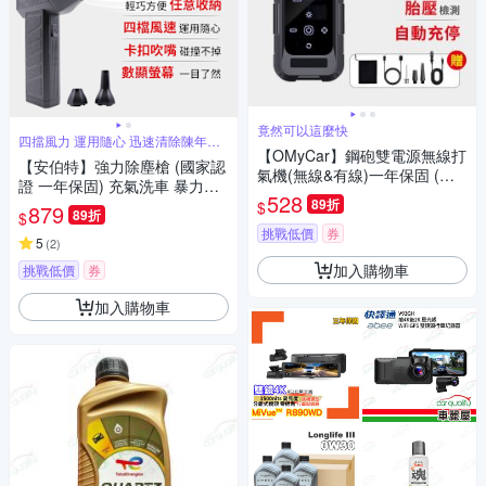
竟然可以這麼快
四擋風力 運用隨心 迅速清除陳年灰
塵
【OMyCar】鋼砲雙電源無線打
【安伯特】強力除塵槍 (國家認
氣機(無線&有線)一年保固 (汽
證 一年保固) 充氣洗車 暴力渦
車打氣機 輪胎打氣機 胎壓檢
528
輪 手持強力風槍 暴力吹風
89折
$
879
測)
89折
$
挑戰低價
券
5
(
2
)
加入購物車
挑戰低價
券
加入購物車