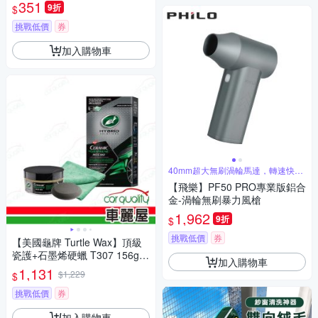
351
9折
$
挑戰低價
券
加入購物車
40mm超大無刷渦輪馬達，轉速快又
低噪音
【飛樂】PF50 PRO專業版鋁合
金-渦輪無刷暴力風槍
1,962
9折
$
挑戰低價
券
【美國龜牌 Turtle Wax】頂級
瓷護+石墨烯硬蠟 T307 156g
加入購物車
(車麗屋)
1,131
$1,229
$
挑戰低價
券
加入購物車