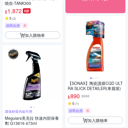
噴壺-TANK300
1,872
9折
$
5
(
2
)
挑戰低價
券
加入購物車
【SONAX】陶瓷護膜CQD ULT
RA SLICK DETAILER(車麗屋)
890
$988
$
5
(
1
)
挑戰低價
券
環保材質內裝可用
Meguiars美克拉 快速內部保養
加入購物車
劑 G13616 473ml