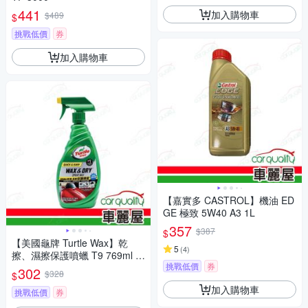
441
加入購物車
$489
$
挑戰低價
券
加入購物車
【嘉實多 CASTROL】機油 ED
GE 極致 5W40 A3 1L
357
$387
$
【美國龜牌 Turtle Wax】乾
5
(
4
)
擦、濕擦保護噴蠟 T9 769ml 1
挑戰低價
券
入(車麗屋)
302
$328
$
加入購物車
挑戰低價
券