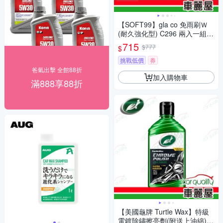
【SOFT99】gla co 免雨刷Ｗ
(耐久強化型) C296 兩入一組
(車麗屋)
715
$777
$
挑戰低價
券
爸氣出擊 全館88折
加入購物車
滿888享88折
【美國龜牌 Turtle Wax】特級
電鍍除鏽擦亮劑(附送上油綿)2