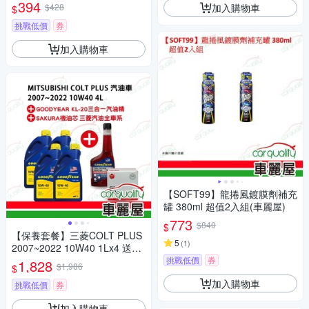
(車麗屋)
394
加入購物車
$428
$
挑戰低價
券
加入購物車
【SOFT99】龍捲風鍍膜劑補充
罐 380ml 超值2入組(車麗屋)
773
$840
$
【保養套餐】三菱COLT PLUS
5
(
1
)
2007~2022 10W40 1Lx4 送安
裝(車麗屋)
挑戰低價
券
1,828
$1,986
$
加入購物車
挑戰低價
券
加入購物車