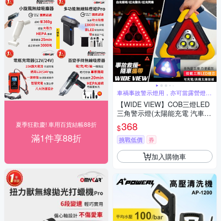
車禍事故警示燈用，亦可當露營燈或
夜間照明
【WIDE VIEW】COB三燈LED
三角警示燈(太陽能充電 汽車故
障警示燈 三角警示牌 車禍三角
368
夏季狂歡慶! 車用百貨結帳88折
$
架/ST-1101L)
滿1件享88折
挑戰低價
券
加入購物車