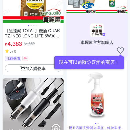
【道達爾 TOTAL】機油 QUAR
TZ INEO LONG LIFE 5W30 1L
整箱12入(車麗屋)
4,383
車麗屋官方旗艦店
$4,662
$
5
(
1
)
挑戰低價
券
現在可以追蹤你喜愛的商店！
加入購物車
提升表面光滑與光澤度，維持車漆質