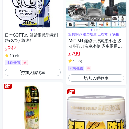
旋轉調節 強力增壓 三檔水花 快接卡
日本SOFT99 濃縮眼鏡防霧劑
扣
(持久型)-急速配
ANTIAN 無線手持高壓水槍 多
功能強力洗車水槍 家車兩用電
244
$
動加壓噴頭 噴水槍 洗車機 清洗
799
$
4.8
(
4
)
水槍
1.3
(
2
)
挑戰低價
券
挑戰低價
券
加入購物車
加入購物車