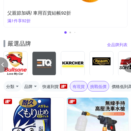
父親節加碼! 車用百貨結帳92折
滿1件享92折
嚴選品牌
全品牌列表
分類
品牌
快速到貨
有現貨
挑戰低價
價格低到