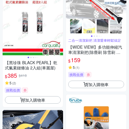
二合一清潔刷把 清潔愛車輕鬆搞定
【WIDE VIEW】多功能伸縮汽
車清潔刷把(除塵刷 除雪刷 除
冰鏟 二合一除雪鏟/ST-3901)
159
$
【黑珍珠 BLACK PEARL】乾
式氟素鏈條油 2入組(車麗屋)
5
(
1
)
385
挑戰低價
券
$418
$
5
(
2
)
加入購物車
挑戰低價
券
加入購物車