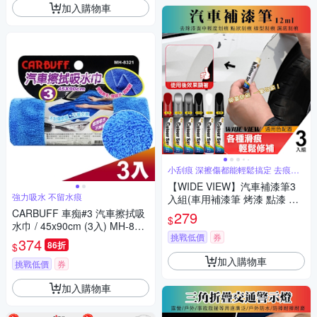
加入購物車
小刮痕 深擦傷都能輕鬆搞定 去痕去
污上光
【WIDE VIEW】汽車補漆筆3
強力吸水 不留水痕
入組(車用補漆筆 烤漆 點漆 修
復 不傷車漆 補漆筆 修復掉漆
CARBUFF 車痴#3 汽車擦拭吸
279
$
油漆筆/E-008)
水巾 / 45x90cm (3入) MH-832
挑戰低價
券
1
374
86折
$
加入購物車
挑戰低價
券
加入購物車