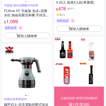
4 20入 超值5入組(車麗屋)
升級版-額外加贈配件5好禮
476
$517
$
FLYone H7 升級版 泡沫+高壓
水柱 無線高壓洗車機 手持洗車
5
(
1
)
槍 五種噴嘴 旋轉免替換 清洗機
1,099
挑戰低價
券
$
澆花水槍
挑戰低價
券
加入購物車
加入購物車
父親節加碼! 車用百貨結帳9折
此商品為更新版本
滿1件享9折
鐵甲武士-坦克電動持壓式泡沫