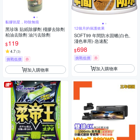
黏膠剋星，秒除無痕
12個月的保護效果
黑珍珠 貼紙除膠劑 殘膠去除劑
柏油去除劑 油污去除劑
SOFT99 年間防水固蠟(白色、
淺色車用)-急速配
119
$
698
$
4.7
(
3
)
挑戰低價
券
挑戰低價
券
加入購物車
加入購物車