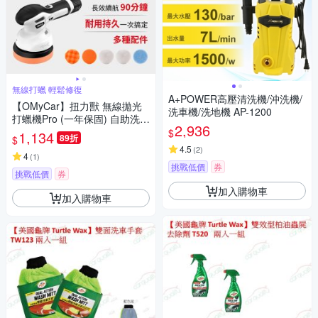
無線打蠟 輕鬆修復
A+POWER高壓清洗機/沖洗機/
【OMyCar】扭力獸 無線拋光
洗車機/洗地機 AP-1200
打蠟機Pro (一年保固) 自助洗車
2,936
汽車美容 拋光機 汽車打蠟機
$
1,134
89折
$
4.5
(
2
)
4
(
1
)
挑戰低價
券
挑戰低價
券
加入購物車
加入購物車