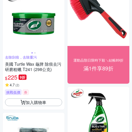
去除刮痕，去除重污
運動品類日限時下殺↘結帳89折
美國 Turtle Wax 龜牌 除痕去污
滿1件享89折
研磨粗蠟 T241 (298公克)
225
9折
$
4.7
(
2
)
挑戰低價
券
加入購物車