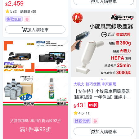
速接頭)
加入購物車
2,459
$
5
(
5
)
總銷量>50
挑戰低價
券
加入購物車
大吸力 輕巧便攜 車家兩用
【安伯特】小旋風車用吸塵器
(國家認證 一年保固) 無線手持
車家兩用 強勁吸力 USB充電
431
89折
$
4.6
(
11
)
父親節加碼! 車用百貨結帳92折
挑戰低價
券
滿1件享92折
加入購物車