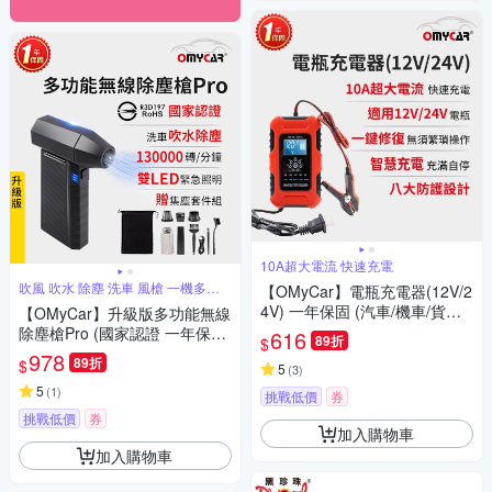
10A超大電流 快速充電
吹風 吹水 除塵 洗車 風槍 一機多用
【OMyCar】電瓶充電器(12V/2
途
4V) 一年保固 (汽車/機車/貨車/
【OMyCar】升級版多功能無線
電瓶修復)
除塵槍Pro (國家認證 一年保固)
616
89折
$
充氣洗車 暴力渦輪風扇 手持強
978
89折
$
5
(
3
)
力風槍 暴力吹風
5
(
1
)
挑戰低價
券
挑戰低價
券
加入購物車
加入購物車