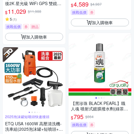
1L 整箱12入(車麗屋)
4,589
後2K 星光級 WiFi GPS 雙鏡頭
$4,987
$
行車記錄器_送安裝 (車麗屋)
11,029
$11,988
$
挑戰低價
券
5
(
1
)
加入購物車
挑戰低價
券
贈品
加入購物車
【黑珍珠 BLACK PEARL】職
人魂 噴射式鍍膜撥水劑(綠茶薄
荷) 220ml 8入組(車麗屋)
795
2025泡沫罐短噴頭快速接頭
$864
$
ETQ USA 1600W 高壓清洗機-
挑戰低價
券
洗車組(2025泡沫罐+短噴頭+快