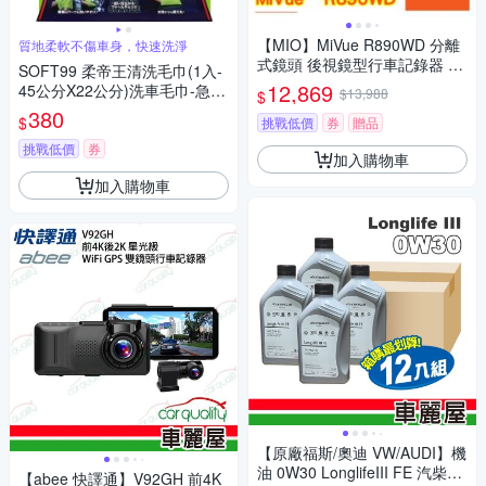
【MIO】MiVue R890WD 分離
質地柔軟不傷車身，快速洗淨
式鏡頭 後視鏡型行車記錄器 前
SOFT99 柔帝王清洗毛巾(1入-
後4K+4K 極致畫質 新2代星光
12,869
45公分X22公分)洗車毛巾-急速
$13,988
$
級 送安裝
配
380
$
挑戰低價
券
贈品
挑戰低價
券
加入購物車
加入購物車
【原廠福斯/奧迪 VW/AUDI】機
油 0W30 LonglifeIII FE 汽柴油
【abee 快譯通】V92GH 前4K