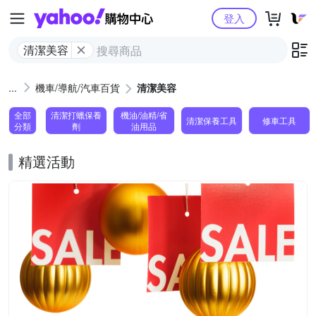
Yahoo購物中心
登入
清潔美容
機車/導航/汽車百貨
清潔美容
全部
清潔打蠟保養
機油/油精/省
清潔保養工具
修車工具
分類
劑
油用品
精選活動