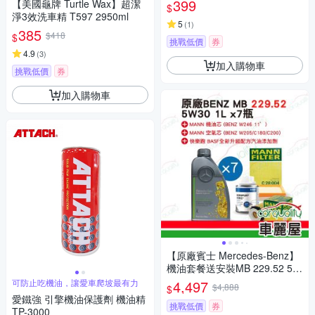
399
【美國龜牌 Turtle Wax】超潔
$
淨3效洗車精 T597 2950ml
5
(
1
)
385
$418
$
挑戰低價
券
4.9
(
3
)
加入購物車
挑戰低價
券
加入購物車
【原廠賓士 Mercedes-Benz】
機油套餐送安裝MB 229.52 5W
30灰 1L*7(快樂跑+機油芯+空
可防止吃機油，讓愛車爬坡最有力
4,497
$4,888
$
氣芯)完工價 車麗屋
愛鐵強 引擎機油保護劑 機油精
挑戰低價
券
TP-3000