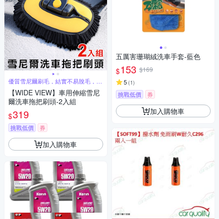
五厲害珊瑚絨洗車手套-藍色
153
$169
$
優質雪尼爾刷毛，結實不易脫毛，吸
5
(
1
)
水性好
【WIDE VIEW】車用伸縮雪尼
挑戰低價
券
爾洗車拖把刷頭-2入組
加入購物車
319
$
挑戰低價
券
加入購物車