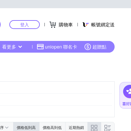
購物車
帳號綁定送
登入
看更多
uniopen 聯名卡
超贈點
序
價格低到高
價格高到低
近期熱銷