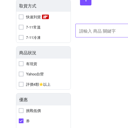
取貨方式
快速到貨
7-11常溫
7-11冷凍
商品狀況
有現貨
Yahoo自營
評價4顆
以上
優惠
挑戰低價
券