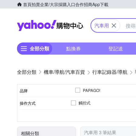
首頁
拍賣
企業/大宗採購入口
合作招商
App下載
Yahoo購物中心
汽車用
全部分類
點換券
登記送
機車/導航/汽車百貨
行車記錄器/導航
PAPAGO!
品牌
觸控式
操作方式
品牌名稱
可擴充胎壓
5-5.9吋
7吋以上
特殊功能
螢幕尺寸
汽車用 3 筆結果
相關分類