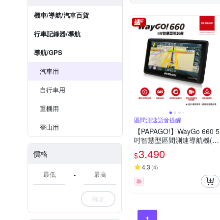
機車/導航/汽車百貨
行車記錄器/導航
導航/GPS
汽車用
自行車用
重機用
區間測速語音提醒
登山用
【PAPAGO!】WayGo 660 5
吋智慧型區間測速導航機(S
1圖像化導航介面/測速語音
3,490
價格
$
提醒)~急
4.3
(
4
)
-
券
確定
1