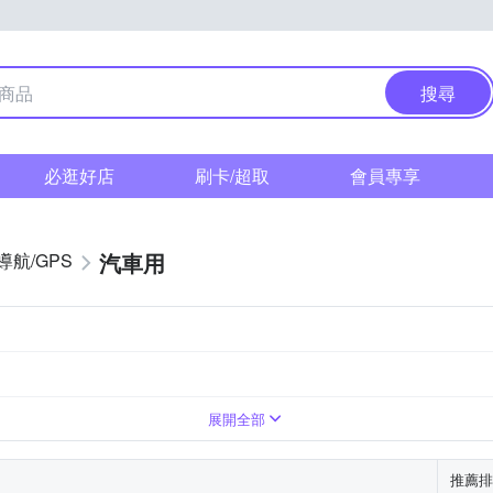
搜尋
必逛好店
刷卡/超取
會員專享
汽車用
導航/GPS
展開全部
推薦排