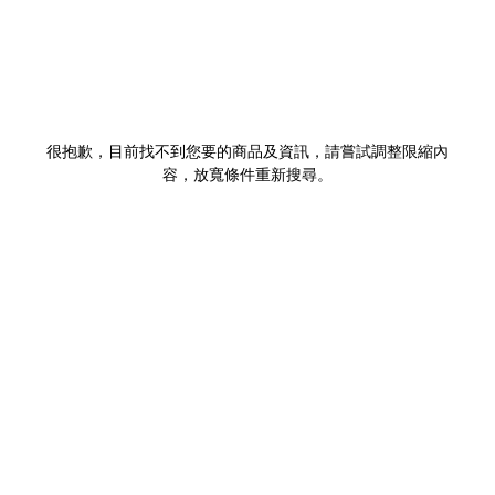
很抱歉，目前找不到您要的商品及資訊，請嘗試調整限縮內
容，放寬條件重新搜尋。