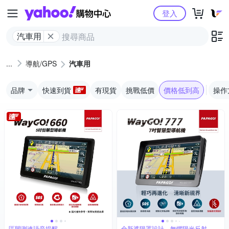
Yahoo購物中心
登入
汽車用
導航/GPS
汽車用
品牌
快速到貨
有現貨
挑戰低價
價格低到高
操作
區間測速語音提醒
全新遮陽罩設計，無懼陽光反射