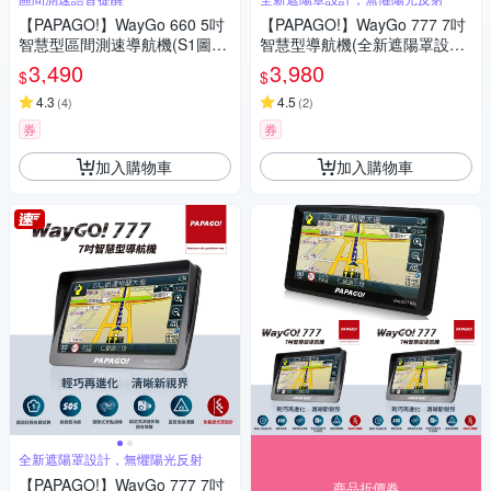
【PAPAGO!】WayGo 660 5吋
【PAPAGO!】WayGo 777 7吋
智慧型區間測速導航機(S1圖像
智慧型導航機(全新遮陽罩設計/
化導航介面/測速語音提醒)~急
S1圖像化導航介面/測速提醒)~
3,490
3,980
$
$
急
4.3
4.5
(
4
)
(
2
)
券
券
加入購物車
加入購物車
全新遮陽罩設計，無懼陽光反射
【PAPAGO!】WayGo 777 7吋
商品折價券