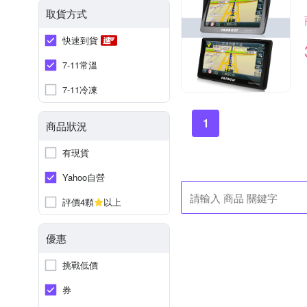
取貨方式
快速到貨
7-11常溫
7-11冷凍
1
商品狀況
有現貨
Yahoo自營
評價4顆
以上
優惠
挑戰低價
券