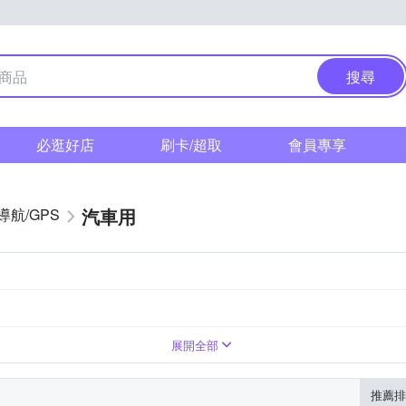
搜尋
必逛好店
刷卡/超取
會員專享
汽車用
導航/GPS
展開全部
推薦排