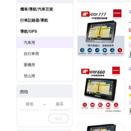
機車/導航/汽車百貨
行車記錄器/導航
$
導航/GPS
汽車用
自行車用
重機用
登山用
$
價格
-
確定