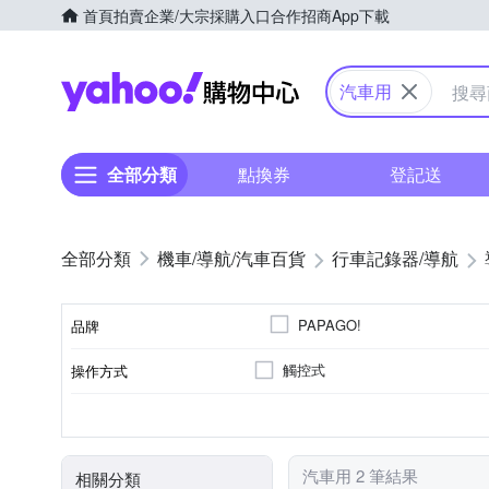
首頁
拍賣
企業/大宗採購入口
合作招商
App下載
Yahoo購物中心
汽車用
全部分類
點換券
登記送
機車/導航/汽車百貨
行車記錄器/導航
PAPAGO!
品牌
觸控式
操作方式
品牌名稱
可擴充胎壓
5-5.9吋
7吋以上
特殊功能
螢幕尺寸
汽車用 2 筆結果
相關分類