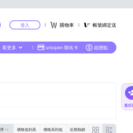
購物車
帳號綁定送
登入
看更多
uniopen 聯名卡
超贈點
序
價格低到高
價格高到低
近期熱銷