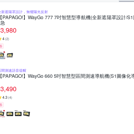
全新遮陽罩設計，無懼陽光反射
【PAPAGO!】WayGo 777 7吋智慧型導航機(全新遮陽罩設計/
~急
3,980
4
(
2
)
券
區間測速語音提醒
【PAPAGO!】WayGo 660 5吋智慧型區間測速導航機(S1圖像
3,490
4.3
(
4
)
券