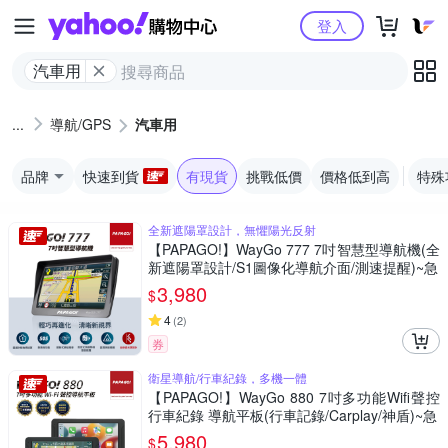
Yahoo購物中心
登入
汽車用
導航/GPS
汽車用
品牌
快速到貨
有現貨
挑戰低價
價格低到高
特殊
全新遮陽罩設計，無懼陽光反射
【PAPAGO!】WayGo 777 7吋智慧型導航機(全
新遮陽罩設計/S1圖像化導航介面/測速提醒)~急
3,980
$
4
(
2
)
券
衛星導航/行車紀錄，多機一體
【PAPAGO!】WayGo 880 7吋多功能Wifi聲控
行車紀錄 導航平板(行車記錄/Carplay/神盾)~急
5,980
$