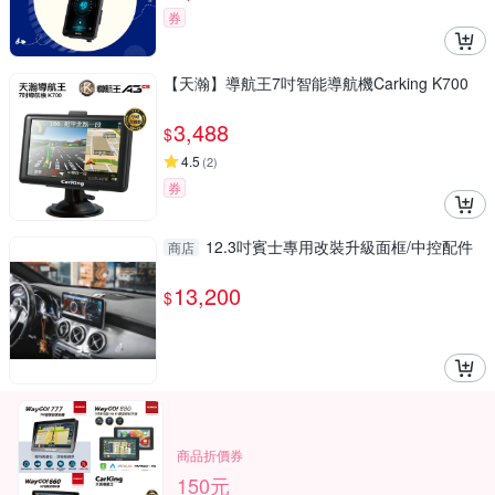
券
【天瀚】導航王7吋智能導航機Carking K700
3,488
$
4.5
(
2
)
券
12.3吋賓士專用改裝升級面框/中控配件
商店
13,200
$
商品折價券
150元