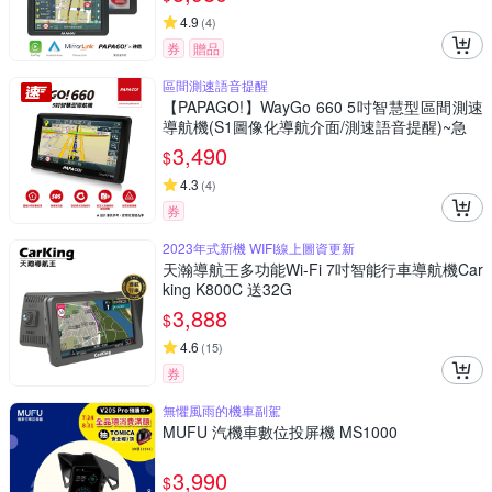
4.9
(
4
)
券
贈品
區間測速語音提醒
【PAPAGO!】WayGo 660 5吋智慧型區間測速
導航機(S1圖像化導航介面/測速語音提醒)~急
3,490
$
4.3
(
4
)
券
2023年式新機 WIFI線上圖資更新
天瀚導航王多功能Wi-Fi 7吋智能行車導航機Car
king K800C 送32G
3,888
$
4.6
(
15
)
券
無懼風雨的機車副駕
MUFU 汽機車數位投屏機 MS1000
3,990
$