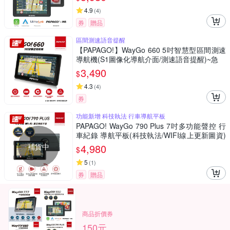
4.9
(
4
)
券
贈品
區間測速語音提醒
【PAPAGO!】WayGo 660 5吋智慧型區間測速
導航機(S1圖像化導航介面/測速語音提醒)~急
3,490
$
4.3
(
4
)
券
功能新增 科技執法 行車導航平板
PAPAGO! WayGo 790 Plus 7吋多功能聲控 行
車紀錄 導航平板(科技執法/WIFI線上更新圖資)
~急
補貨中
4,980
$
5
(
1
)
券
贈品
商品折價券
150元