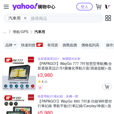
Yahoo購物中心
登入
汽車用
導航/GPS
汽車用
品牌
快速到貨
有現貨
挑戰低價
價格低到高
操作
全新遮陽罩設計，無懼陽光反射
【PAPAGO!】WayGo 777 7吋智慧型導航機(全
新遮陽罩設計/S1圖像化導航介面/測速提醒)~急
3,980
$
4
(
2
)
券
衛星導航/行車紀錄，多機一體
【PAPAGO!】WayGo 880 7吋多功能Wifi聲控
行車紀錄 導航平板(行車記錄/Carplay/神盾)~急
5,980
$