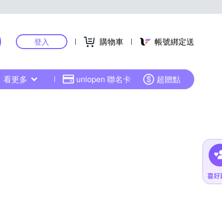
購物車
帳號綁定送
登入
看更多
uniopen 聯名卡
超贈點