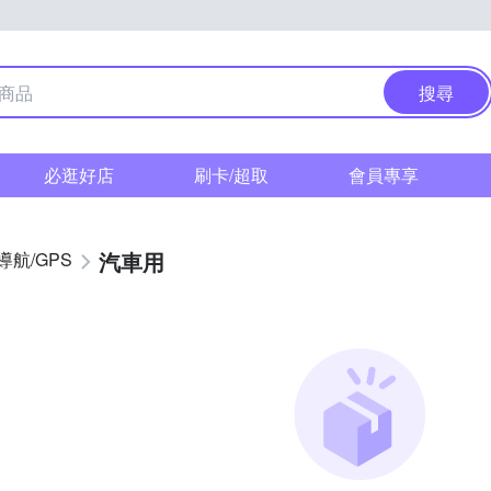
搜尋
必逛好店
刷卡/超取
會員專享
汽車用
導航/GPS