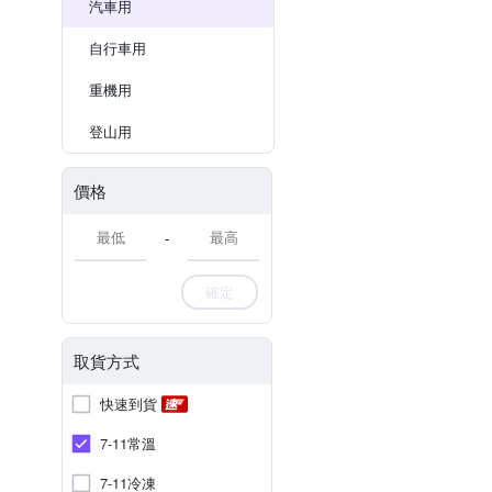
汽車用
自行車用
重機用
登山用
價格
-
確定
取貨方式
快速到貨
7-11常溫
7-11冷凍