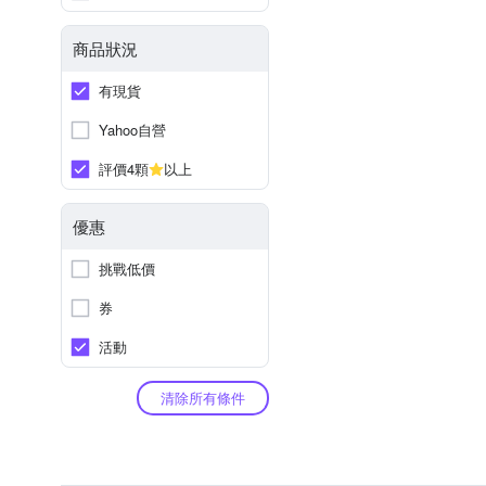
商品狀況
有現貨
Yahoo自營
評價4顆
以上
優惠
挑戰低價
券
活動
清除所有條件