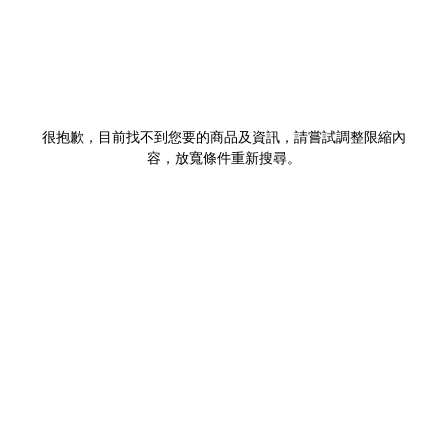
很抱歉，目前找不到您要的商品及資訊，請嘗試調整限縮內
容，放寬條件重新搜尋。