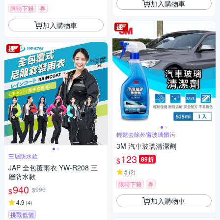
加入購物車
限時下殺
券
加入購物車
輕鬆去除外窗玻璃髒污
3M 汽車玻璃清潔劑
三層防水款
123
89折
$
JAP 全包覆雨衣 YW-R208 三
5
(
2
)
層防水款
限時下殺
券
940
$990
$
加入購物車
4.9
(
4
)
挑戰低價