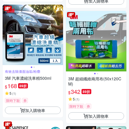
加入購物車
有效去除漆面油垢/粉塵
3M 汽車濃縮洗車精500ml
3M 超細纖維兩用布(50x120C
M)
168
89折
$
342
89折
$
5
(
1
)
5
(
1
)
限時下殺
券
限時下殺
券
加入購物車
加入購物車