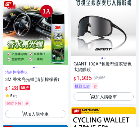
GIANT 102AP包覆型鍍膜變色
太陽眼鏡
清新檸檬香味
1,935
$2,080
$
3M 香水亮光蠟(清新檸檬香)
128
挑戰低價
券
89折
$
5
(
2
)
加入購物車
限時下殺
券
加入購物車