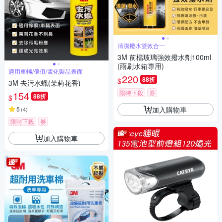
清潔撥水雙效合一
3M 前檔玻璃強效撥水劑100ml
(雨刷水箱專用)
適用車輛/傢俱/電化製品表面
220
88折
$
3M 去污水蠟(茉莉花香)
限時下殺
券
154
88折
$
加入購物車
5
(
4
)
限時下殺
券
加入購物車