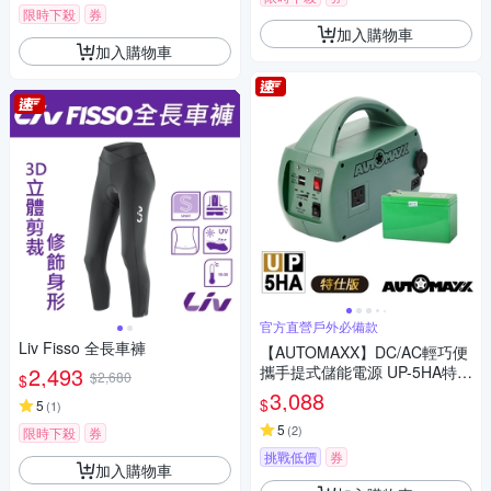
限時下殺
券
加入購物車
加入購物車
官方直營戶外必備款
Liv Fisso 全長車褲
【AUTOMAXX】DC/AC輕巧便
2,493
攜手提式儲能電源 UP-5HA特仕
$2,680
$
版 (附贈BSMI認證鋰鐵電池)
3,088
$
5
(
1
)
5
(
2
)
限時下殺
券
挑戰低價
券
加入購物車