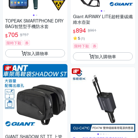
Giant AIRWAY LITE超輕量碳纖
TOPEAK SMARTPHONE DRY
維水壺架
BAG智慧型手機防水套
894
$961
$
705
$757
$
5
(
1
)
限時下殺
券
限時下殺
券
加入購物車
加入購物車
GIANT SHADOW ST TT 上管