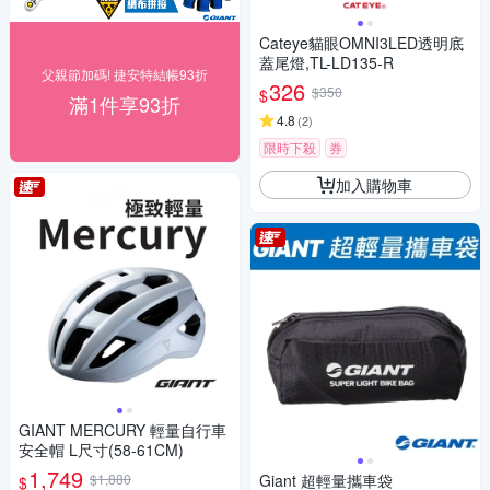
Cateye貓眼OMNI3LED透明底
蓋尾燈,TL-LD135-R
父親節加碼! 捷安特結帳93折
326
$350
$
滿1件享93折
4.8
(
2
)
限時下殺
券
加入購物車
GIANT MERCURY 輕量自行車
安全帽 L尺寸(58-61CM)
1,749
$1,880
Giant 超輕量攜車袋
$