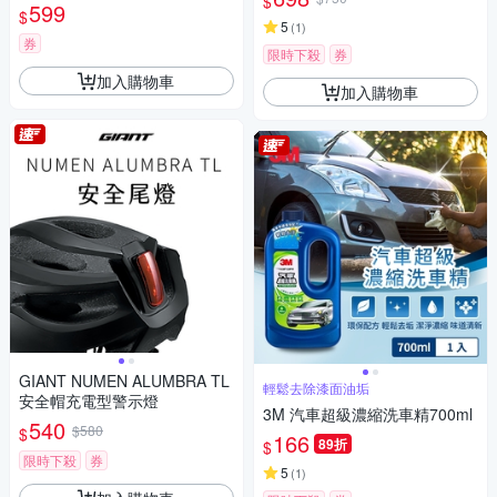
$
599
$
5
(
1
)
券
限時下殺
券
加入購物車
加入購物車
GIANT NUMEN ALUMBRA TL
輕鬆去除漆面油垢
安全帽充電型警示燈
3M 汽車超級濃縮洗車精700ml
540
$580
$
166
89折
$
限時下殺
券
5
(
1
)