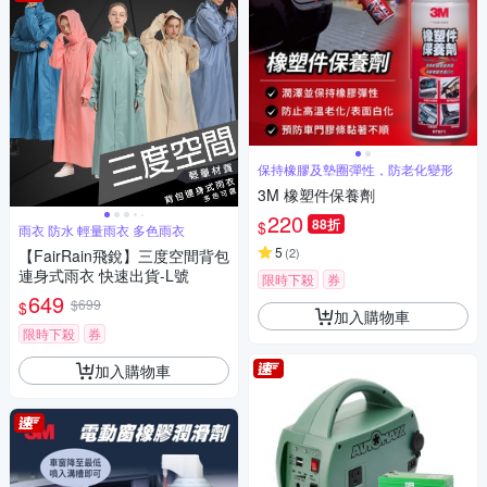
保持橡膠及墊圈彈性，防老化變形
3M 橡塑件保養劑
220
88折
$
雨衣 防水 輕量雨衣 多色雨衣
5
(
2
)
【FairRain飛銳】三度空間背包
連身式雨衣 快速出貨-L號
限時下殺
券
649
$699
$
加入購物車
限時下殺
券
加入購物車