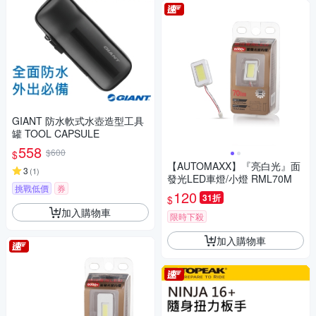
GIANT 防水軟式水壺造型工具
罐 TOOL CAPSULE
558
$600
$
【AUTOMAXX】『亮白光』面
3
(
1
)
發光LED車燈/小燈 RML70M
挑戰低價
券
120
31折
$
加入購物車
限時下殺
加入購物車