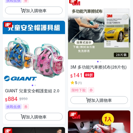
挑戰低價
券
加入購物車
3M 多功能汽車擦拭布(28片包)
141
89折
$
5
(
1
)
限時下殺
券
GIANT 兒童安全帽護套組 2.0
884
$950
$
加入購物車
挑戰低價
券
加入購物車