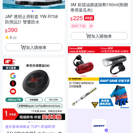
3M 前擋油膜拔除劑150ml(附贈
專用菜瓜布)
JAP 透明止滑鞋套 YW-R708
225
89折
$
防滑設計 雙重防水
限時下殺
券
390
$
加入購物車
5
(
2
)
加入購物車
過年塞車神隊友 TOP1,即插即用