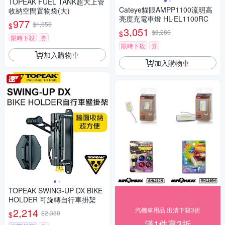
TOPEAK FUEL TANK超大上管
Cateye貓眼AMPP1100流明高
收納空間置物袋(大)
亮度充電車燈 HL-EL1100RC
977
$1,050
$
3,051
$3,280
$
限時下殺
券
限時下殺
券
加入購物車
加入購物車
TOPEAK SWING-UP DX BIKE
HOLDER 可旋轉自行車掛架
2,214
汽機車用品 出清下殺3折
$2,380
$
滿1件享3折