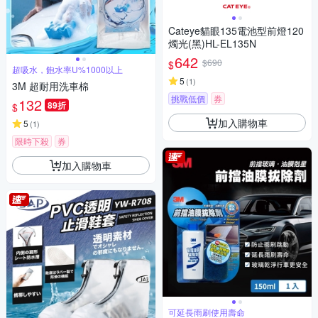
Cateye貓眼135電池型前燈120
燭光(黑)HL-EL135N
642
$690
$
超吸水，飽水率U%1000以上
5
(
1
)
3M 超耐用洗車棉
挑戰低價
券
132
89折
$
加入購物車
5
(
1
)
限時下殺
券
加入購物車
可延長雨刷使用壽命