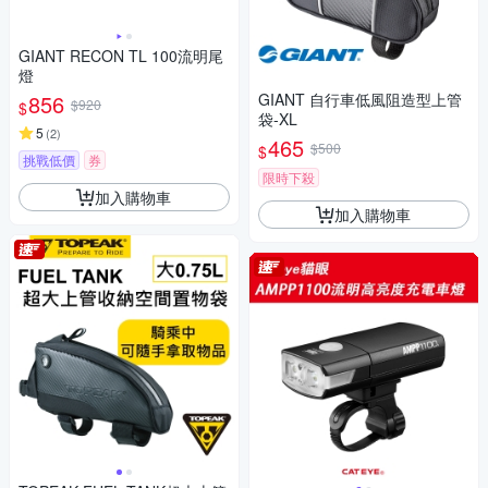
GIANT RECON TL 100流明尾
燈
856
GIANT 自行車低風阻造型上管
$920
$
袋-XL
5
(
2
)
465
$500
$
挑戰低價
券
限時下殺
加入購物車
加入購物車