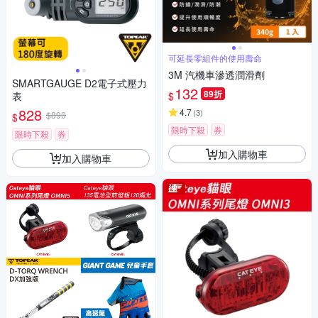
可延長零組件的使用壽命
3M 汽機車滲透潤滑劑
SMARTGAUGE D2電子式壓力
132
89折
$
表
828
4.7
(
3
)
$890
$
限時下殺
券
限時下殺
券
加入購物車
加入購物車