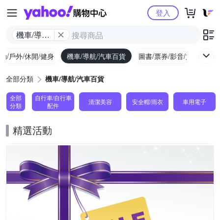
Yahoo購物中心
登入
機車/導航/
汽車百貨
動/戶外/休閒/健身
機車/導航/汽車百貨
圖書/票券/影音/文具
全部分類
機車/導航/汽車百貨
全部
自行車/自行車
清潔美容
安全帽/雨衣
車用電子
分類
配件
精選活動