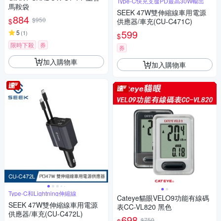
Type-C快充支援PD最高30W輸出
馬鞍袋
SEEK 47W雙伸縮線車用電源
884
$950
$
供應器/車充(CU-C471C)
599
5
(
1
)
$
限時下殺
券
券
加入購物車
加入購物車
Type-C和Lightning伸縮線
Cateye貓眼VELO9功能有線碼
SEEK 47W雙伸縮線車用電源
表CC-VL820 黑色
供應器/車充(CU-C472L)
698
$750