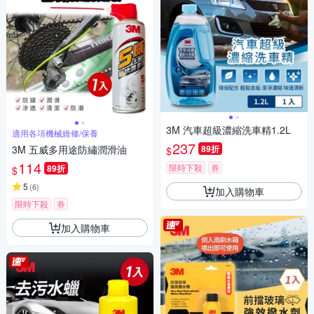
3M 汽車超級濃縮洗車精1.2L
適用各項機械維修/保養
237
3M 五威多用途防繡潤滑油
89折
$
114
限時下殺
券
89折
$
5
(
6
)
加入購物車
限時下殺
券
加入購物車