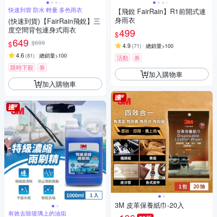
快速到貨 防水 輕量 多色雨衣
【飛銳 FairRain】R1前開式連
身雨衣
(快速到貨)【FairRain飛銳】三
度空間背包連身式雨衣
499
$
649
$699
$
4.9
(
71
)
總銷量>100
4.6
(
81
)
總銷量>100
活動
券
限時下殺
券
加入購物車
加入購物車
3M 皮革保養紙巾-20入
有效去除玻璃上的油垢