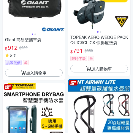
TOPEAK AERO WEDGE PACK
Giant 簡易型攜車袋
QUICKCLICK 快拆座墊袋
912
$980
$
791
$850
$
5
(
3
)
限時下殺
券
挑戰低價
券
加入購物車
加入購物車