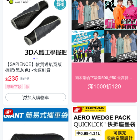
【SAPIENCE】軟質透氣寬版
握把(黑灰色) -快速到貨
235
雨衣聯合下殺滿600折50 最高折120
$249
$
滿1000折120
限時下殺
券
加入購物車