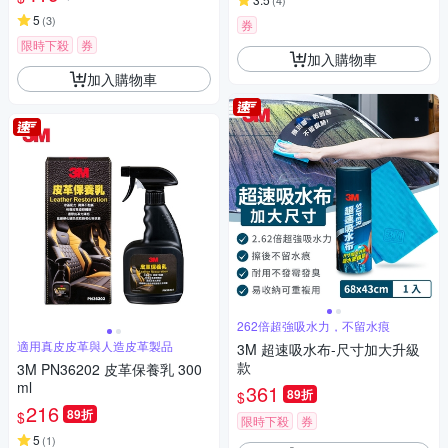
(
4
)
5
(
3
)
券
限時下殺
券
加入購物車
加入購物車
262倍超強吸水力，不留水痕
適用真皮皮革與人造皮革製品
3M 超速吸水布-尺寸加大升級
款
3M PN36202 皮革保養乳 300
ml
361
89折
$
216
89折
$
限時下殺
券
5
(
1
)