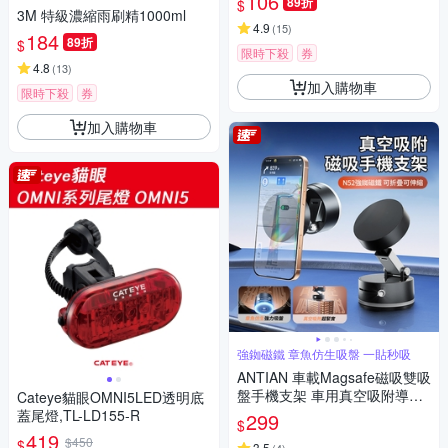
106
89折
$
3M 特級濃縮雨刷精1000ml
4.9
(
15
)
184
89折
$
限時下殺
券
4.8
(
13
)
加入購物車
限時下殺
券
加入購物車
強銣磁鐵 章魚仿生吸盤 一貼秒吸
ANTIAN 車載Magsafe磁吸雙吸
盤手機支架 車用真空吸附導航
Cateye貓眼OMNI5LED透明底
支架 汽車可伸縮雙重調節手機
蓋尾燈,TL-LD155-R
299
$
架
419
$450
$
3.5