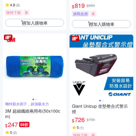
819
4.8
(
2
)
$880
$
限時下殺
券
挑戰低價
券
加入購物車
加入購物車
獨特親水因子，超強吸水力
Giant Unicup 坐墊整合式警示
3M 超細纖維兩用布(50x100c
燈
m)
726
$780
$
247
89折
$
5
(
1
)
5
(
2
)
限時下殺
券