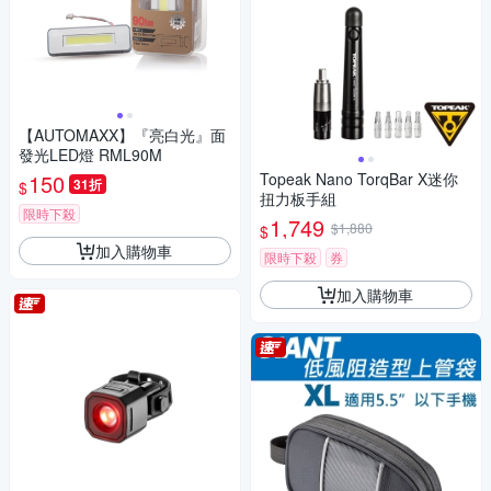
【AUTOMAXX】『亮白光』面
發光LED燈 RML90M
150
Topeak Nano TorqBar X迷你
31折
$
扭力板手組
限時下殺
1,749
$1,880
$
加入購物車
限時下殺
券
加入購物車