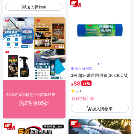
加入購物車
擦拭不留棉絮
3M 超細纖維兩用布(30x30CM)
88
89折
$
5
(
1
)
3M車用系列指定品最高享85折 快速到貨！
限時下殺
券
滿2件享85折
加入購物車