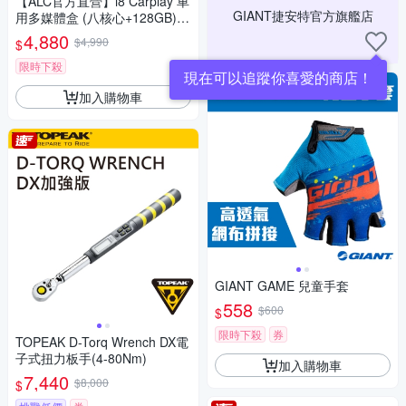
【ALC官方直營】i8 Carplay 車
GIANT捷安特官方旗艦店
用多媒體盒 (八核心+128GB)z /
支援有線Apple CarPlay和Andr
4,880
$4,990
$
oid Auto
限時下殺
現在可以追蹤你喜愛的商店！
加入購物車
GIANT GAME 兒童手套
558
$600
$
限時下殺
券
TOPEAK D-Torq Wrench DX電
子式扭力板手(4-80Nm)
加入購物車
7,440
$8,000
$