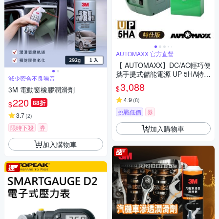
AUTOMAXX 官方直營
【 AUTOMAXX】DC/AC輕巧便
攜手提式儲能電源 UP-5HA特仕
減少密合不良噪音
版
3,088
$
3M 電動窗橡膠潤滑劑
220
4.9
(
8
)
88折
$
挑戰低價
券
3.7
(
2
)
限時下殺
券
加入購物車
加入購物車