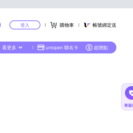
購物車
帳號綁定送
登入
看更多
uniopen 聯名卡
超贈點