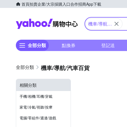
首頁
拍賣
企業/大宗採購入口
合作招商
App下載
Yahoo購物中心
機車/導航/
汽車百貨
全部分類
點換券
登記送
機車/導航/汽車百貨
相關分類
手機/相機/耳機/穿戴
家電/冷氣/視聽/按摩
電腦/零組件/週邊/遊戲