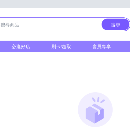
搜尋
必逛好店
刷卡/超取
會員專享