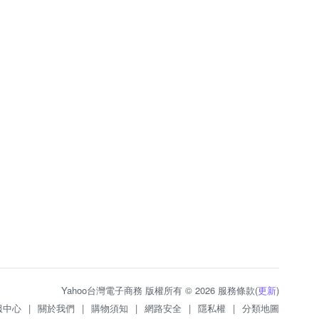
Yahoo台灣電子商務 版權所有 © 2026 服務條款(
更新
)
服中心
|
關於我們
|
購物須知
|
網路安全
|
隱私權
|
分類地圖