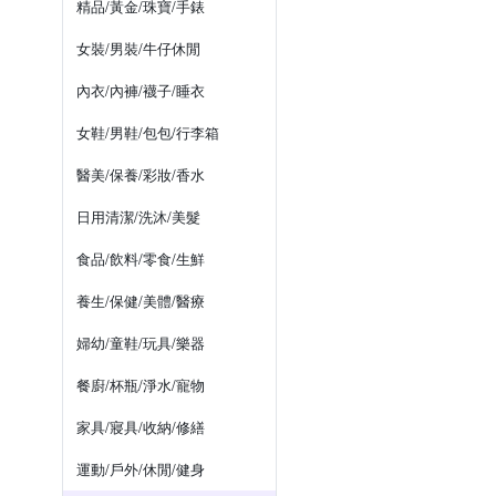
精品/黃金/珠寶/手錶
女裝/男裝/牛仔休閒
內衣/內褲/襪子/睡衣
女鞋/男鞋/包包/行李箱
醫美/保養/彩妝/香水
日用清潔/洗沐/美髮
食品/飲料/零食/生鮮
養生/保健/美體/醫療
婦幼/童鞋/玩具/樂器
餐廚/杯瓶/淨水/寵物
家具/寢具/收納/修繕
運動/戶外/休閒/健身