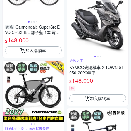
Cannondale SuperSix E
商店
VO CRB3 IBL 離子藍 105電變
公路車
148,000
$
加入購物車
旅跑之王
KYMCO光陽機車 X-TOWN ST
250-2026年車
148,000
$
券
補貨中
加入購物車
輕齒比50-34，適合爬坡長途