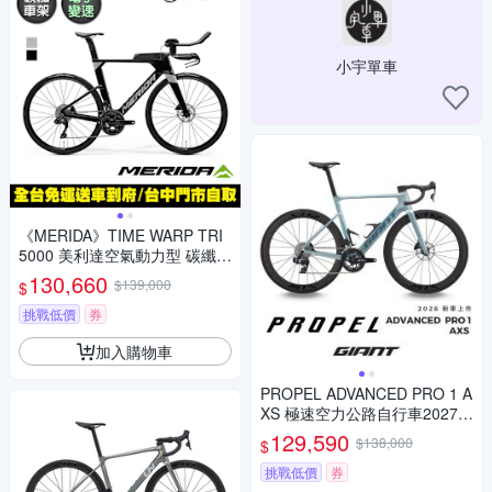
小宇單車
《MERIDA》TIME WARP TRI
5000 美利達空氣動力型 碳纖維
三鐵專用車 (無附踏板/105電
130,660
$139,000
$
變/三鐵/計時車)
挑戰低價
券
加入購物車
PROPEL ADVANCED PRO 1 A
XS 極速空力公路自行車2027年
式
129,590
$138,000
$
挑戰低價
券