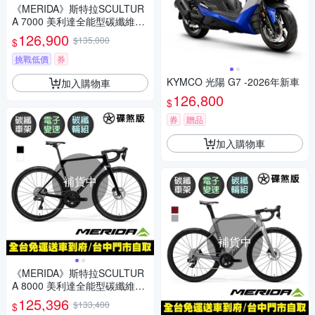
《MERIDA》斯特拉SCULTUR
A 7000 美利達全能型碳纖維碟
煞公路車 無附踏板/SRAM無線
126,900
$135,000
$
變速/碳纖輪組/附功率計/跑車/
美利達2026
挑戰低價
券
KYMCO 光陽 G7 -2026年新車
加入購物車
126,800
$
券
贈品
加入購物車
補貨中
補貨中
《MERIDA》斯特拉SCULTUR
A 8000 美利達全能型碳纖維碟
煞公路車 無附踏板/Ultegra無線
125,396
$133,400
$
變速/公路車/自行車