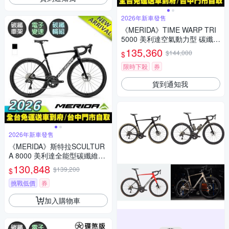
2026年新車發售
《MERIDA》TIME WARP TRI
5000 美利達空氣動力型 碳纖維
三鐵專用車 無附踏板/105電變/
135,360
$144,000
$
三鐵/計時車/美利達2026
限時下殺
券
貨到通知我
2026年新車發售
《MERIDA》斯特拉SCULTUR
A 8000 美利達全能型碳纖維碟
煞公路車 無附踏板/Ultegra無線
130,848
$139,200
$
變速/公路車/自行車/美利達202
6
挑戰低價
券
加入購物車