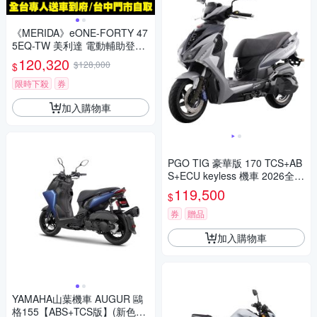
《MERIDA》eONE-FORTY 47
5EQ-TW 美利達 電動輔助登山
車 E-BIKE/輔助/電動車/林道車/
120,320
$128,000
$
自行車/單車
限時下殺
券
加入購物車
PGO TIG 豪華版 170 TCS+AB
S+ECU keyless 機車 2026全新
車(水冷之王)
119,500
$
券
贈品
加入購物車
YAMAHA山葉機車 AUGUR 鷗
格155【ABS+TCS版】(新色彩)