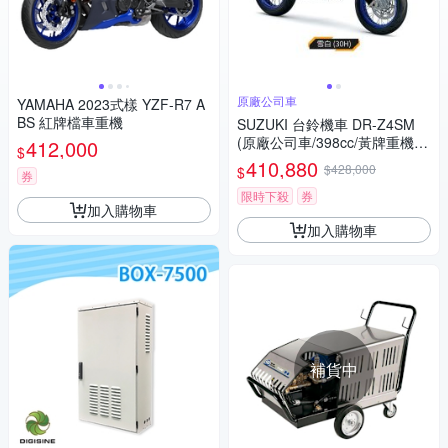
原廠公司車
YAMAHA 2023式樣 YZF-R7 A
BS 紅牌檔車重機
SUZUKI 台鈴機車 DR-Z4SM
(原廠公司車/398cc/黃牌重機/2
412,000
$
025年全新機車)
410,880
$428,000
$
券
限時下殺
券
加入購物車
加入購物車
補貨中