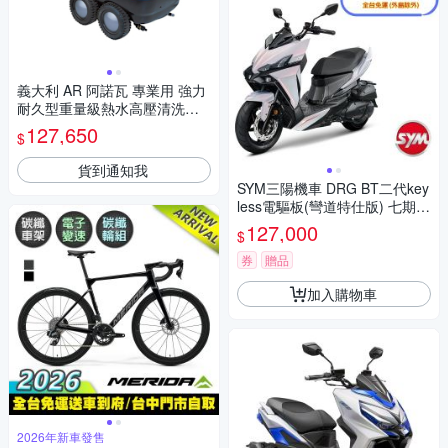
義大利 AR 阿諾瓦 專業用 強力
耐久型重量級熱水高壓清洗機 /
台 8880
127,650
$
貨到通知我
SYM三陽機車 DRG BT二代key
less電驅板(彎道特仕版) 七期 2
026年出廠全新機車
127,000
$
券
贈品
加入購物車
2026年新車發售