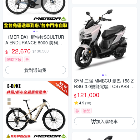
《MERIDA》斯特拉SCULTUR
A ENDURANCE 8000 美利達
碳纖維全能型長程公路車 無附
122,670
$130,500
$
踏板/Ulterga電變/跑車/環島
限時下殺
券
貨到通知我
SYM 三陽 MMBCU 曼巴 158 Z
RSG 3.0競能電驅 TCS+ABS 雙
碟煞(2026年全新機車/電驅版)
121,000
$
4.9
(
10
)
券
贈品
加入購物車