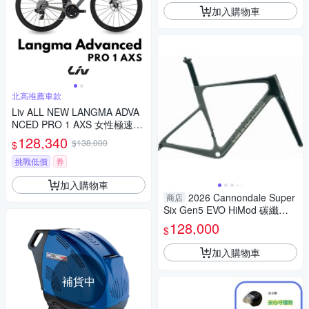
加入購物車
北高推薦車款
Liv ALL NEW LANGMA ADVA
NCED PRO 1 AXS 女性極速公
路自行車 2025年式
128,340
$138,000
$
挑戰低價
券
加入購物車
2026 Cannondale Super
商店
Six Gen5 EVO HiMod 碳纖維
車架組 黑色52
128,000
$
加入購物車
補貨中