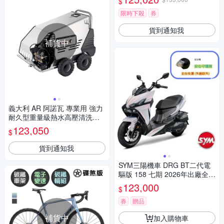
$
踏板/Ulterga電變/跑車/環島
限時下殺
券
貨到通知我
補貨中
義大利 AR 阿諾瓦 專業用 強力
耐久型重量級熱水高壓清洗機 /
台 1380
123,050
$
貨到通知我
SYM三陽機車 DRG BT二代電
驅版 158 七期 2026年出廠全新
機車
123,000
$
券
贈品
補貨中
加入購物車