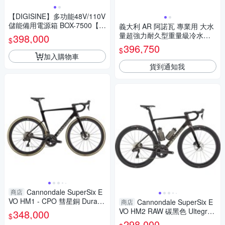
【DIGISINE】多功能48V/110V
儲能備用電源箱 BOX-7500【停
義大利 AR 阿諾瓦 專業用 大水
電必備】【長照相關儀器使
量超強力耐久型重量級冷水高
398,000
$
用】【大功率家電適用】【最
壓清洗機 /台 1130
396,750
$
大輸出功率5kW/電池容量7.5K
加入購物車
Wh】
貨到通知我
Cannondale SuperSix E
商店
VO HM1 - CPO 彗星銅 Dura-A
Cannondale SuperSix E
商店
ce電變 公路車
VO HM2 RAW 碳黑色 Ultegra
348,000
$
電變 公路車
298,000