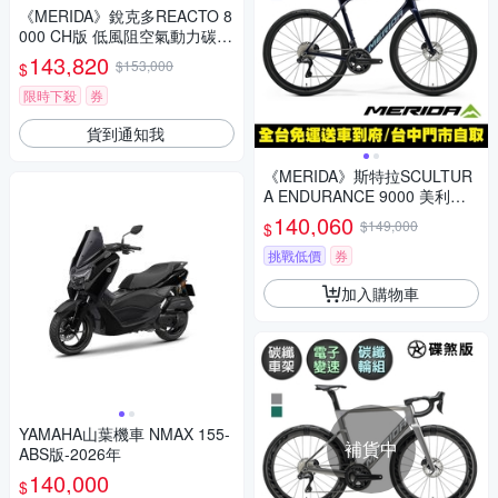
《MERIDA》銳克多REACTO 8
000 CH版 低風阻空氣動力碳纖
跑車 無附踏板/輕齒比50-34/碳
143,820
$153,000
$
纖板輪/電變/第五代銳克多/公路
車/美利達2027
限時下殺
券
貨到通知我
《MERIDA》斯特拉SCULTUR
A ENDURANCE 9000 美利達
碳纖維全能型長程公路車 無附
140,060
$149,000
$
踏板/Ulterga電變/跑車/環島
挑戰低價
券
加入購物車
YAMAHA山葉機車 NMAX 155-
補貨中
ABS版-2026年
140,000
$