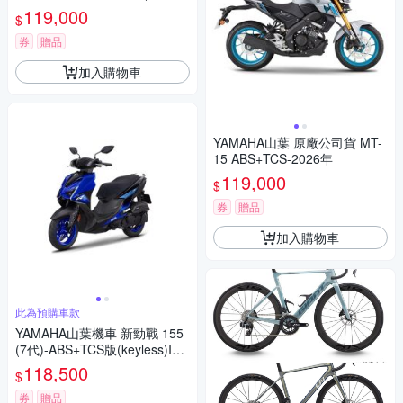
- 2026年
119,000
$
券
贈品
加入購物車
YAMAHA山葉 原廠公司貨 MT-
15 ABS+TCS-2026年
119,000
$
券
贈品
加入購物車
此為預購車款
YAMAHA山葉機車 新勁戰 155
(7代)-ABS+TCS版(keyless)IC
ON BLUE 競技藍 藍黑 -2026年
118,500
$
券
贈品