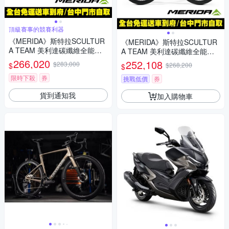
頂級賽事的競賽利器
《MERIDA》斯特拉SCULTUR
《MERIDA》斯特拉SCULTUR
A TEAM 美利達碳纖維全能型
A TEAM 美利達碳纖維全能型
碟煞跑車 無附踏板/Dura Ace無
碟煞跑車 無附踏板/Dura Ace無
266,020
252,108
$283,000
$
$268,200
$
線變速/公路車/美利達2025
線變速/公路車/美利達2025
限時下殺
券
挑戰低價
券
貨到通知我
加入購物車