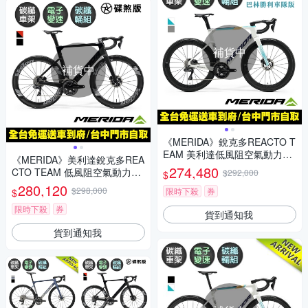
補貨中
補貨中
《MERIDA》銳克多REACTO T
EAM 美利達低風阻空氣動力碳
《MERIDA》美利達銳克多REA
纖公路車 無附踏板/巴林勝利車
274,480
CTO TEAM 低風阻空氣動力碳
$292,000
$
隊/電變/功率計/碳纖輪組/FSA
纖跑車 無附踏板/電變/功率計/
280,120
$298,000
一體車把
限時下殺
券
$
碳纖輪組/巴林勝利車隊
限時下殺
券
貨到通知我
貨到通知我