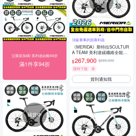
補貨中
頂級賽事的競賽利器
《MERIDA》斯特拉SCULTUR
A TEAM 美利達碳纖維全能型
父親節加碼! 美利達結帳94折
碟煞跑車 無附踏板/Dura Ace無
267,900
$285,000
$
滿1件享94折
線變速/公路車/美利達2026
限時下殺
券
貨到通知我
補貨中