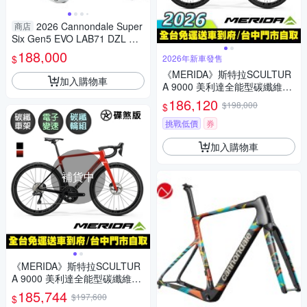
2026 Cannondale Super
商店
Six Gen5 EVO LAB71 DZL 時
光機 特仕版 車架組
188,000
$
2026年新車發售
《MERIDA》斯特拉SCULTUR
加入購物車
A 9000 美利達全能型碳纖維碟
煞跑車 無附踏板/Ultegra無線變
186,120
$198,000
$
速/公路車/自行車/美利達2026
挑戰低價
券
加入購物車
補貨中
《MERIDA》斯特拉SCULTUR
A 9000 美利達全能型碳纖維碟
煞公路車 無附踏板/Ultegra無線
185,744
$197,600
$
變速/公路車/自行車