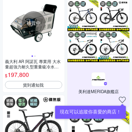
補貨中
義大利 AR 阿諾瓦 專業用 大水
量超強力耐久型重量級冷水高
壓清洗機 /台 1125
197,800
$
貨到通知我
美利達MERIDA旗艦店
現在可以追蹤你喜愛的商店！