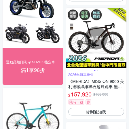
補貨中
運動品類日限時! SUZUKI指定車款96折
滿1享96折
2026年新車發售
《MERIDA》MISSION 9000 美
利達碳纖維礫石越野跑車 無附
踏板/SRAM電變/碳纖輪組/林
157,920
$168,000
$
道/碎石路/競賽/單車/自行車/美
利達2026
限時下殺
券
貨到通知我