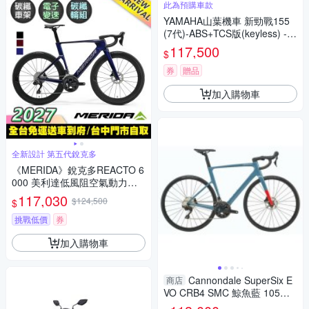
此為預購車款
YAMAHA山葉機車 新勁戰155
(7代)-ABS+TCS版(keyless) -2
026年
117,500
$
券
贈品
加入購物車
全新設計 第五代銳克多
《MERIDA》銳克多REACTO 6
000 美利達低風阻空氣動力碳
纖跑車 無附踏板/VISION SC60
117,030
$124,500
$
碳纖板輪/105電變/第五代銳克
多/公路車/美利達2027
挑戰低價
券
加入購物車
Cannondale SuperSix E
商店
VO CRB4 SMC 鯨魚藍 105機
械變 公路車