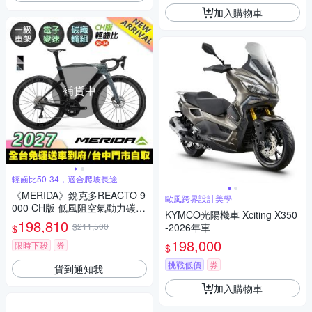
加入購物車
補貨中
輕齒比50-34，適合爬坡長途
《MERIDA》銳克多REACTO 9
歐風跨界設計美學
000 CH版 低風阻空氣動力碳纖
KYMCO光陽機車 Xciting X350
跑車 無附踏板/輕齒比50-34/附
198,810
$211,500
-2026年車
$
功率計/碳纖板輪/電變/公路車/
198,000
美利達2027
限時下殺
券
$
挑戰低價
券
貨到通知我
加入購物車