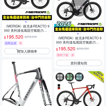
補貨中
《MERIDA》銳克多REACTO 9
000 美利達低風阻空氣動力碳
纖跑車/公路車 無附踏板/SHIM
195,520
$208,000
$
《MERIDA》銳克多REACTO 9
ANO電變/一體式把手/碳纖輪組
000 美利達低風阻空氣動力碳
挑戰低價
券
纖跑車/公路車 無附踏板/SHIM
195,520
$208,000
$
ANO電變/一體式把手/碳纖輪組
加入購物車
限時下殺
券
貨到通知我