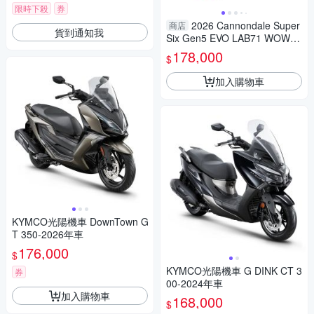
限時下殺
券
2026 Cannondale Super
商店
貨到通知我
Six Gen5 EVO LAB71 WOW
超輕碳纖維車架 躍動彩 54 適
178,000
$
合174-182cm
加入購物車
KYMCO光陽機車 DownTown G
T 350-2026年車
176,000
$
KYMCO光陽機車 G DINK CT 3
券
00-2024年車
加入購物車
168,000
$