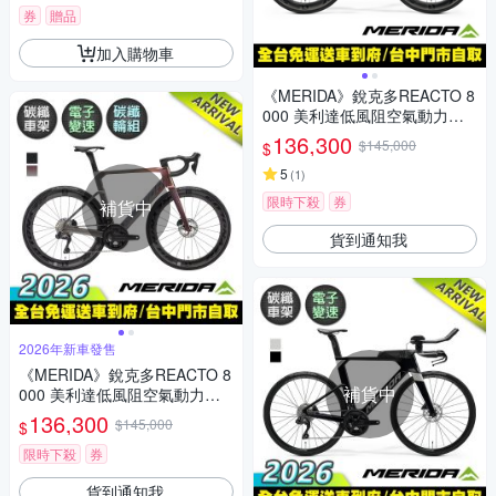
券
贈品
加入購物車
《MERIDA》銳克多REACTO 8
000 美利達低風阻空氣動力碳
纖跑車/公路車 無附踏板/SHIM
136,300
$145,000
$
ANO電變/一體式把手/碳纖輪組
5
(
1
)
限時下殺
券
補貨中
貨到通知我
2026年新車發售
《MERIDA》銳克多REACTO 8
補貨中
000 美利達低風阻空氣動力碳
纖跑車/公路車 無附踏板/Ultegr
136,300
$145,000
$
a電變/一體式把手/碳纖輪組/美
利達2026
限時下殺
券
貨到通知我