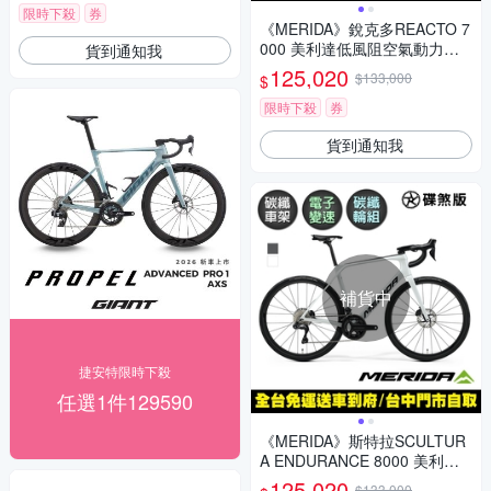
限時下殺
券
《MERIDA》銳克多REACTO 7
000 美利達低風阻空氣動力碳
貨到通知我
纖跑車/公路車 無附踏板/SRAM
125,020
$133,000
$
電變/附功率計/碳纖輪組
限時下殺
券
貨到通知我
補貨中
捷安特限時下殺
任選1件129590
《MERIDA》斯特拉SCULTUR
A ENDURANCE 8000 美利達
碳纖維全能型長程公路車 無附
125,020
$133,000