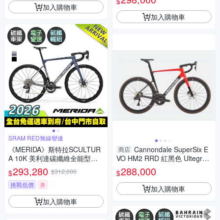
$
加入購物車
加入購物車
SRAM RED無線變速
《MERIDA》斯特拉SCULTUR
Cannondale SuperSix E
商店
A 10K 美利達碳纖維全能型碟
VO HM2 RRD 紅黑色 Ultegra
煞跑車 無附踏板/SRAM RED無
電變 公路車
293,280
288,000
$312,000
$
$
線變速/ZIPP碳纖輪組/美利達2
026
挑戰低價
券
加入購物車
加入購物車