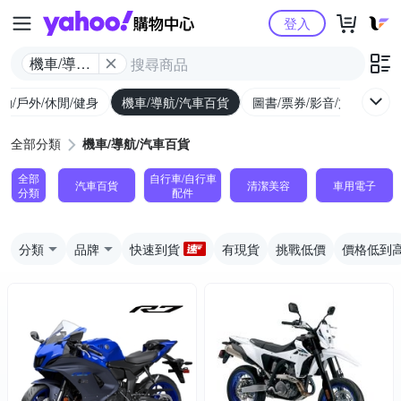
Yahoo購物中心
登入
機車/導航/
汽車百貨
動/戶外/休閒/健身
機車/導航/汽車百貨
圖書/票券/影音/文具
全部分類
機車/導航/汽車百貨
全部
自行車/自行車
汽車百貨
清潔美容
車用電子
分類
配件
分類
品牌
快速到貨
有現貨
挑戰低價
價格低到