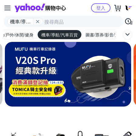
Yahoo購物中心
登入
機車/導航/
汽車百貨
動/戶外/休閒/健身
機車/導航/汽車百貨
圖書/票券/影音/文具