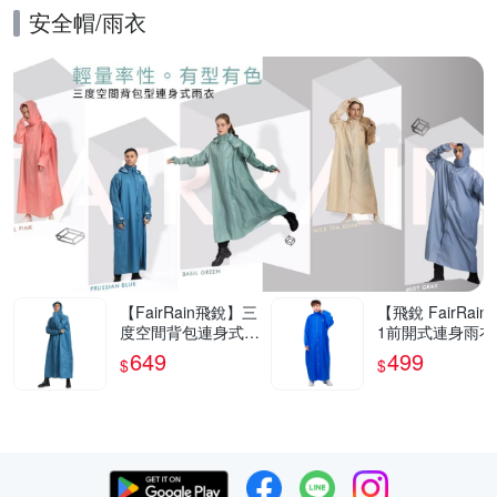
安全帽/雨衣
的優惠推薦活動
【FairRain飛銳】三
【飛銳 FairRain
度空間背包連身式雨
1前開式連身雨衣
衣
649
499
$
$