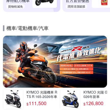
摩特動力機車
官方直營優惠
貨物稅減免
潤滑清潔鍍膜
機車/電動機車/汽車
的優惠推薦活動
KYMCO 光陽機車 R
KYMCO 光陽 G7 
TS R 165-2026年車
026年新車
111,500
126,800
$
$