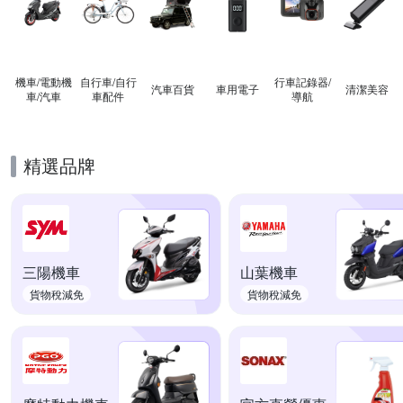
機車/電動機
自行車/自行
行車記錄器/
汽車百貨
車用電子
清潔美容
車/汽車
車配件
導航
精選品牌
三陽機車
山葉機車
貨物稅減免
貨物稅減免