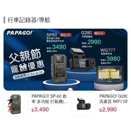
行車記錄器/導航
的優惠推薦活動
PAPAGO! SP-60 救
PAPAGO! G280 
車 多功能 打氣機(救
高畫質 WIFI GP
急啟動/快速打氣/應
速提醒 行車紀錄
3,490
2,990
$
$
急照明)