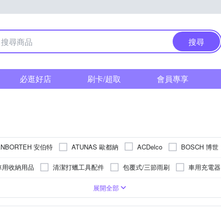
搜尋
必逛好店
刷卡/超取
會員專享
ANBORTEH 安伯特
ATUNAS 歐都納
BOSCH 博世
ACDelco
Continental 馬牌
BUFF
Carall
CARBUFF
CSP
車用收納用品
清潔打蠟工具配件
包覆式/三節雨刷
車用充電器
GIANT 捷安特
GOODYEAR 固特異
INFINI
Jinpei
清潔劑
車用工具組
騎士手套
前燈
美容蠟
改
可夾式
行車導航支架
麥克風
磁吸式
SONY感光元件
旋轉式
3/4罩安全帽/復古式安全帽
防滑設計
測速照相提示
吸盤式
全罩式安全帽
停車監控/移動
充電立架
45
L
255
XL
205
XXL
195
3L
275
2XL
185
3XL
265
4XL
175
5XL
展開全部
NANKANG 南港輪胎
Osram 歐司朗
OMAX 鐵馬行
NWB
枕
鍍膜
車用椅墊
水壺/水瓶
坐墊
尾燈
玻璃
可樂帽
12吋
防水
13吋
導航
行動電冰箱
14吋
前車碰撞預警
止滑墊
15吋
車道偏離預警
16吋
17吋
疲勞駕駛提
18吋
Philo 飛樂
Polaroid 寶麗萊
PIAA
SOFT 99
SH
遮陽板
遮陽簾
機車收納用品
緊急啟動電源
鑰匙皮套/鑰
28吋
其他
Youth M
Youth S
Free size
Youth L