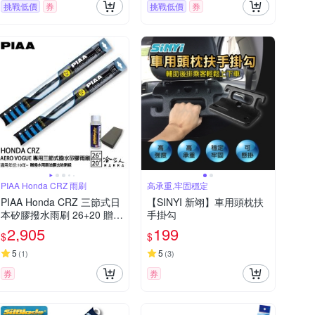
挑戰低價
券
挑戰低價
券
PIAA Honda CRZ 雨刷
高承重,牢固穩定
PIAA Honda CRZ 三節式日
【SINYI 新翊】車用頭枕扶
本矽膠撥水雨刷 26+20 贈油
手掛勾
膜去除劑 10~年 本田 CRZ
2,905
199
$
$
哈家人
5
5
(
1
)
(
3
)
券
券