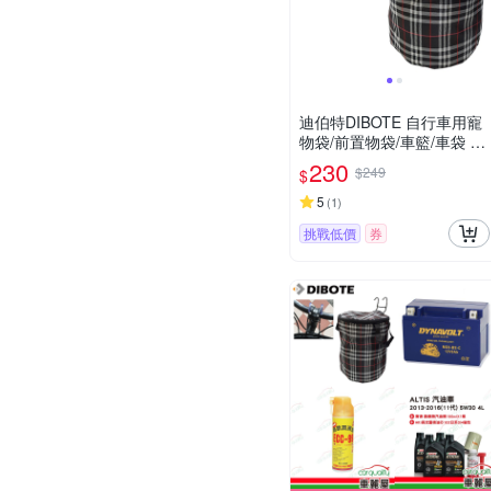
迪伯特DIBOTE 自行車用寵
物袋/前置物袋/車籃/車袋 -
格紋
230
$249
$
5
(
1
)
挑戰低價
券