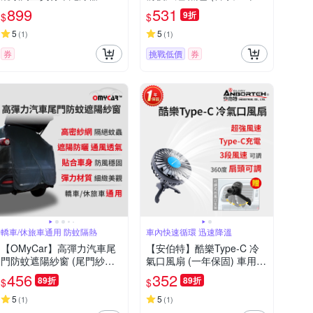
燈/夜騎/安全/自行車/單車 )
899
531
9折
$
$
5
5
(
1
)
(
1
)
券
挑戰低價
券
轎車/休旅車通用 防蚊隔熱
車內快速循環 迅速降溫
【OMyCar】高彈力汽車尾
【安伯特】酷樂Type-C 冷
門防蚊遮陽紗窗 (尾門紗窗
氣口風扇 (一年保固) 車用電
車用蚊帳 汽車防蚊帳 車宿
扇 車用電風扇 買就送椅背
456
352
89折
89折
$
$
車露)
支架
5
5
(
1
)
(
1
)