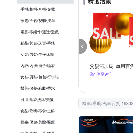
精選活動
SONAX
SP CONNECT
置物籃 / 車前袋
多孔電源
手機/相機/耳機/穿戴
金德恩
鐵甲武士
上管馬鞍包
防刮保護膜
家電/冷氣/視聽/按摩
電腦/零組件/週邊/遊戲
精品/黃金/珠寶/手錶
女裝/男裝/牛仔休閒
節加碼! 車用百貨結帳92折
內衣/內褲/襪子/睡衣
父親節加碼! 車用百
件享92折
滿1件享9折
女鞋/男鞋/包包/行李箱
醫美/保養/彩妝/香水
日用清潔/洗沐/美髮
機車/導航/汽車百貨 1680
食品/飲料/零食/生鮮
養生/保健/美體/醫療