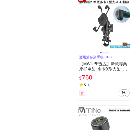
適用於各類手機 GPS
【MWUPP五匹】新款專業
摩托車架_多卡X型支架_U
扣款(本產品已投保富邦產
760
$
險/可搭配無線充)
5
(
1
)
券