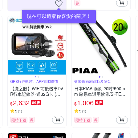
券
現在可以追蹤你喜愛的商店！
補貨中
GPS行徑軌跡、APP即時觀看
效降低雨刷跳動及雜音
【鷹之眼】WiFi前後機車DV
日本PIAA 雨刷 20吋/500m
R行車記錄器-送32G卡 (國
m 歐系車通用軟骨/Si-TECH
家認證 一年保固)TA-B131
(撥水矽膠雨刷)
2,632
1,006
89折
9折
$
$
行車紀錄器
5
5
(
1
)
(
1
)
限時下殺
券
限時下殺
券