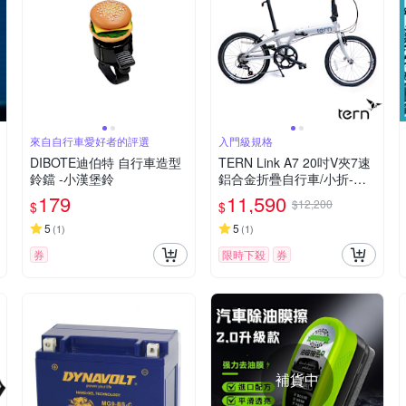
來自自行車愛好者的評選
入門級規格
DIBOTE迪伯特 自行車造型
TERN Link A7 20吋V夾7速
鈴鐺 -小漢堡鈴
鋁合金折疊自行車/小折-白
金底藍標
179
11,590
$12,200
$
$
5
5
(
1
)
(
1
)
券
限時下殺
券
補貨中