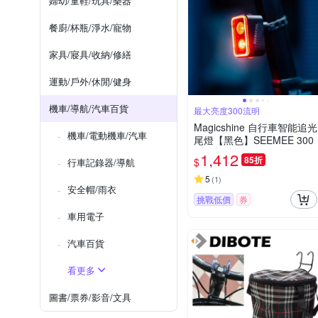
婦幼/童鞋/玩具/樂器
餐廚/杯瓶/淨水/寵物
家具/寢具/收納/修繕
運動/戶外/休閒/健身
機車/導航/汽車百貨
最大亮度300流明
Magicshine 自行車智能追光
機車/電動機車/汽車
尾燈【黑色】SEEMEE 300
1,412
85折
$
行車記錄器/導航
5
(
1
)
安全帽/雨衣
挑戰低價
券
車用電子
汽車百貨
看更多
圖書/票券/影音/文具