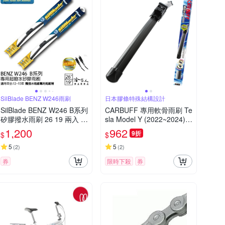
SilBlade BENZ W246雨刷
日本膠條特殊結構設計
SilBlade BENZ W246 B系列
CARBUFF 專用軟骨雨刷 Te
矽膠撥水雨刷 26 19 兩入 免
sla Model Y (2022~2024)
運 贈雨刷精 12~15年 哈家
適用/ 26+19吋
1,200
962
9折
$
$
人
5
5
(
2
)
(
2
)
券
限時下殺
券