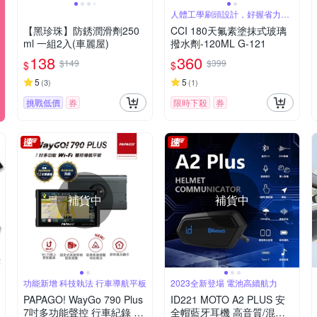
人體工學刷頭設計，好握省力又
省時
【黑珍珠】防銹潤滑劑250
CCI 180天氟素塗抹式玻璃
ml 一組2入(車麗屋)
撥水劑-120ML G-121
138
360
$149
$399
$
$
5
5
(
3
)
(
1
)
挑戰低價
券
限時下殺
券
補貨中
補貨中
功能新增 科技執法 行車導航平板
2023全新登場 電池高續航力
PAPAGO! WayGo 790 Plus
ID221 MOTO A2 PLUS 安
7吋多功能聲控 行車紀錄 導
全帽藍牙耳機 高音質/混音/