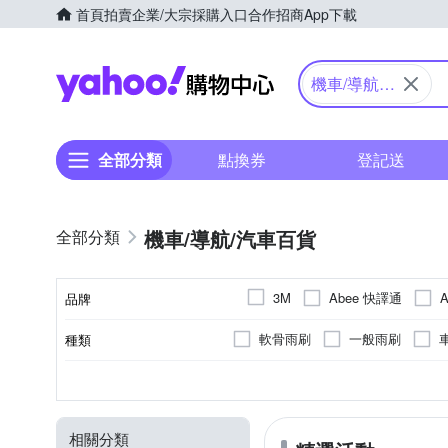
首頁
拍賣
企業/大宗採購入口
合作招商
App下載
Yahoo購物中心
機車/導航/
汽車百貨
全部分類
點換券
登記送
機車/導航/汽車百貨
Abee 快譯通
3M
品牌
BRIDGESTONE 普利司通
軟骨雨刷
一般雨刷
種類
品牌名稱
FALKEN 飛隼
FLYone
擦拭巾/吸水巾
汽車機油
G-sensor碰撞感測器
固定式
手機支架
多角度調整
太陽眼鏡 / 墨鏡
XXS
225
235
XS
215
S
Wi-Fi
M
2
尺寸
顏色
特殊功能
功能
類型
輪胎寬(mm)
Michelin 米其林
MIO
撥水劑
防曬用品
頭
WDR寬動態
升降式
平板支架
10吋
抗藍光眼鏡
EV值可調
11吋
EU42
PEARL iZUMi
peripower
相關分類
擴充座 / 支架
腰墊
22吋
24吋
26吋