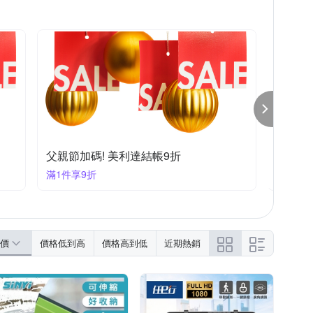
米蘭精品
其他品牌
華泰
DE VIEW
清潔劑
LED燈泡
輪胎鋁圈清潔保養劑
父親節加碼! 美利達結帳9折
夏季狂
滿1件享9折
滿1件享
價
價格低到高
價格高到低
近期熱銷