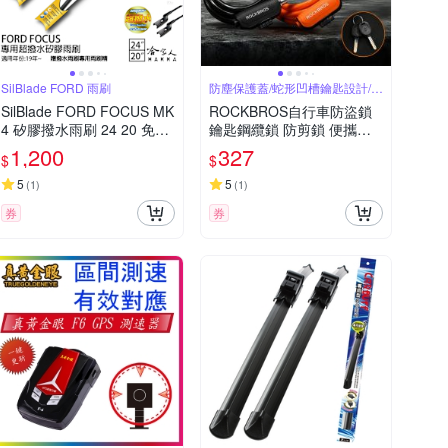
SilBlade FORD 雨刷
防塵保護蓋/蛇形凹槽鑰匙設計/防
鏽
SilBlade FORD FOCUS MK
ROCKBROS自行車防盜鎖
4 矽膠撥水雨刷 24 20 免運
鑰匙鋼纜鎖 防剪鎖 便攜式
贈雨刷精 美國 19年後 哈家
防盜鋼纜鎖 鎖 防剪鎖 單車
1,200
327
$
$
人
鎖 車鎖 鋼纜鎖 腳踏車配件
5
5
(
1
)
(
1
)
券
券