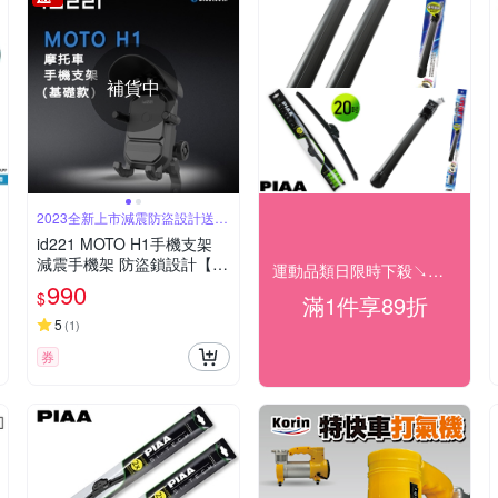
補貨中
2023全新上市減震防盜設計送遮
陽帽
id221 MOTO H1手機支架
減震手機架 防盜鎖設計【贈
運動品類日限時下殺↘結帳89折
遮陽帽】-快
990
$
滿1件享89折
5
(
1
)
券