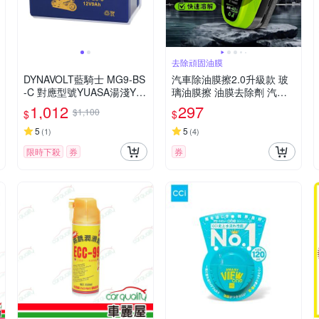
去除頑固油膜
DYNAVOLT藍騎士 MG9-BS
汽車除油膜擦2.0升級款 玻
-C 對應型號YUASA湯淺YT
璃油膜擦 油膜去除劑 汽車
X9-BS與GTX9-BS 奈米膠體
除油膜 汽車油膜擦 玻璃除
1,012
297
$1,100
$
$
電池
油膜
5
5
(
1
)
(
4
)
限時下殺
券
券