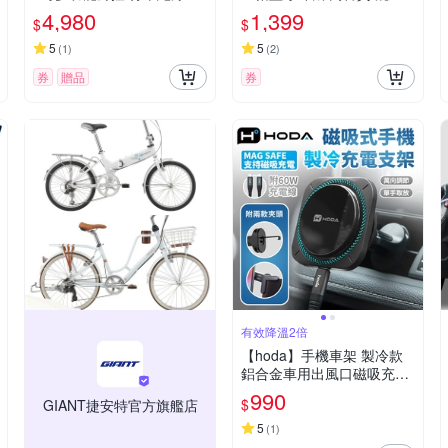
航平板(科技執法/WIFI線上
雙人對講/防水/無線對講-快
4,980
1,399
$
$
更新圖資)~急
5
5
(
1
)
(
2
)
券
贈品
券
有效降溫2倍
【hoda】手機車架 製冷款
鋁合金車用出風口磁吸充電
式手機架 支援MagSafe
990
$
GIANT捷安特官方旗艦店
5
(
1
)