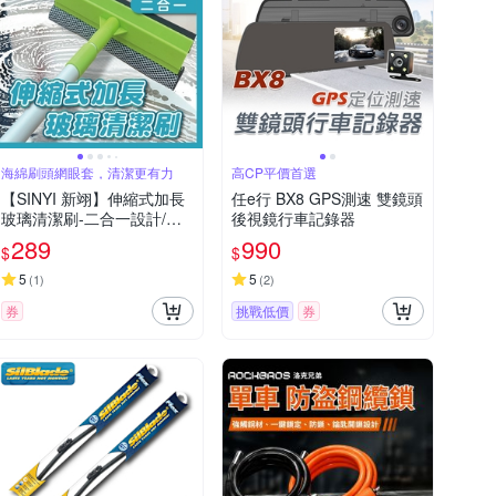
海綿刷頭網眼套，清潔更有力
高CP平價首選
【SINYI 新翊】伸縮式加長
任e行 BX8 GPS測速 雙鏡頭
玻璃清潔刷-二合一設計/海
後視鏡行車記錄器
綿刷頭/橡膠刮刀
289
990
$
$
5
5
(
1
)
(
2
)
券
挑戰低價
券