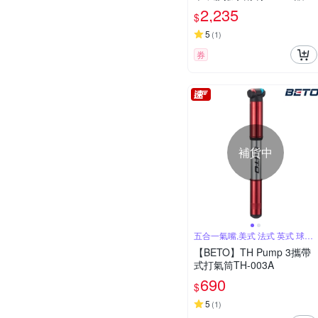
膜去除劑 13~年 哈家人
2,235
$
5
(
1
)
券
補貨中
五合一氣嘴,美式 法式 英式 球類
氣球
【BETO】TH Pump 3攜帶
式打氣筒TH-003A
690
$
5
(
1
)