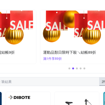
Turtle Wax 龜牌
SUNS
TECHONE
TOPEAK
WI
擴充插座
去刮痕修復補漆
洗車精
防盜車鎖
皮革儀表板
領先者
黑珍珠
車的背包
防潑水風雨衣
水壺架
貨結帳9折
運動品類日限時下殺↘結帳89折
滿1件享89折
2 筆結果
評