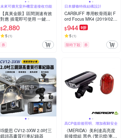
未來可擴充室外機雷達接收功能
日本膠條特殊結構設計
【真黃金眼】區間測速有效
CARBUFF 專用軟骨雨刷 F
對應 插電即可使用 一鍵更
ord Focus MK4 (2019/02~)
新 F6 GPS測速器
適用/ 24+20吋
2,880
944
9折
$
$
5
5
(
1
)
(
1
)
券
限時下殺
券
補貨中
高CP值前後照明、增加夜騎安全
IS愛思 CV12-3XW 2.0吋三
《MERIDA》美利達高亮度
鏡頭高畫質行車紀錄器
前後燈組 黑色 (警示燈/車