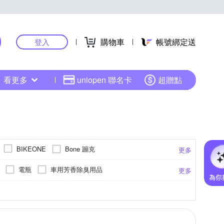
購物車
帳號綁定送
登入
看更多
uniopen 聯名卡
超贈點
Bone 蹦克
BIKEONE
更多
DIBOTE 迪伯特
DUNLOP 登路普
EVO
電瓶
車用芳香除臭用品
更多
MERIDA 美利達
KINYO
KPLUS
裝配件
雙輪平衡車
自行車週邊
偵測錄影
固定座/沙包座
收折式
照相
桌上型立架
速克達
GPS軌跡記錄
兒童安全帽
防盜鎖
285
Free Size
295
EU40
EU41
更多
更多
更多
更多
PHILIPS 飛利浦
OMyCar
PAPAGO!
清潔劑
踏墊
車用防災警示用品
醒
19吋
20吋
21吋
21吋以上
AD
SHIMANO
Soft99
SOL
匙圈
車內排熱用品
車用掛鉤