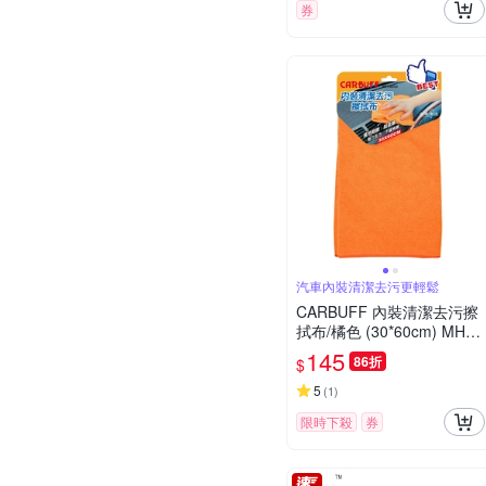
券
汽車內裝清潔去污更輕鬆
CARBUFF 內裝清潔去污擦
拭布/橘色 (30*60cm) MH-8
053
145
86折
$
5
(
1
)
限時下殺
券