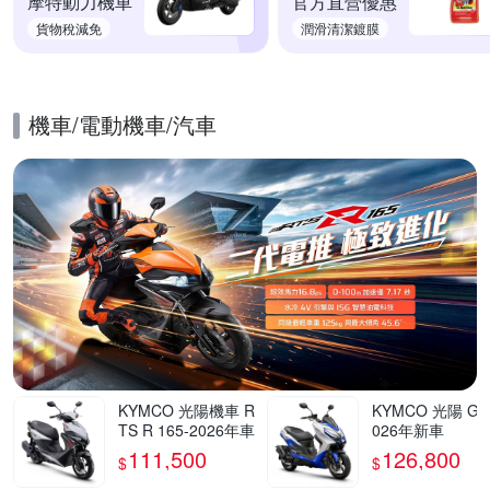
摩特動力機車
官方直營優惠
貨物稅減免
潤滑清潔鍍膜
機車/電動機車/汽車
的優惠推薦活動
KYMCO 光陽機車 R
KYMCO 光陽 G7 
TS R 165-2026年車
026年新車
111,500
126,800
$
$