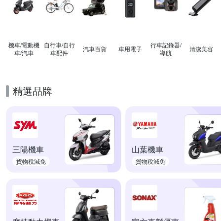
機車/電動機
自行車/自行
行車記錄器/
汽車百貨
車用電子
清潔美容
車/汽車
車配件
導航
精選品牌
三陽機車
山葉機車
貨物稅減免
貨物稅減免