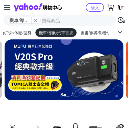
Yahoo購物中心
登入
機車/導航/
汽車百貨
動/戶外/休閒/健身
機車/導航/汽車百貨
圖書/票券/影音/文具