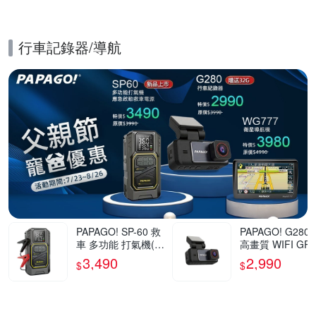
行車記錄器/導航
的優惠推薦活動
PAPAGO! SP-60 救
PAPAGO! G280 
車 多功能 打氣機(救
高畫質 WIFI GP
急啟動/快速打氣/應
速提醒 行車紀錄
3,490
2,990
$
$
急照明)