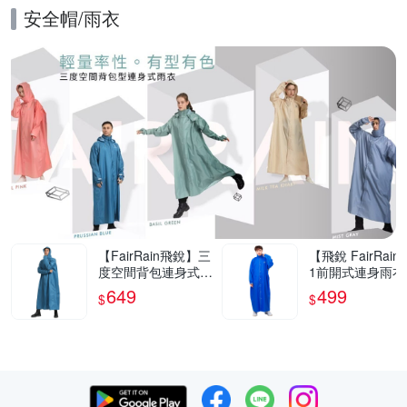
安全帽/雨衣
的優惠推薦活動
【FairRain飛銳】三
【飛銳 FairRain
度空間背包連身式雨
1前開式連身雨衣
衣
649
499
$
$