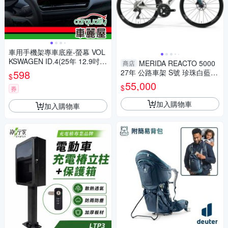
車用手機架專車底座-螢幕 VOL
KSWAGEN ID.4(25年 12.9吋)
MERIDA REACTO 5000
商店
旗艦款 1入 車麗屋
598
27年 公路車架 S號 珍珠白藍條
$
紋
55,000
$
券
加入購物車
加入購物車