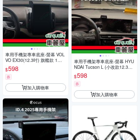
車用手機架專車底座-螢幕 VOL
VO EX30(12.3吋) 旗艦款 1入
車用手機架專車底座-螢幕 HYU
車麗屋
598
NDAI Tucson L (小改款12.3吋)
$
旗艦款 1入 車麗屋
598
$
券
券
加入購物車
加入購物車