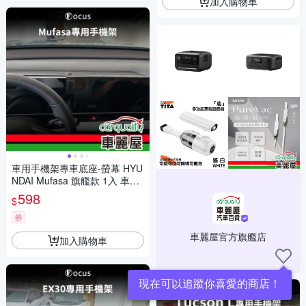
加入購物車
車用手機架專車底座-螢幕 HYU
NDAI Mufasa 旗艦款 1入 車麗
屋
598
$
券
車麗屋官方旗艦店
加入購物車
現在可以追蹤你喜愛的商店！