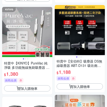
特賣中【安伯特】吸塵器 DS無
特賣中【KINYO】PureVac 純
線吸塵器 ABT-D131 吸吹兩用
淨吸 多功能無線無刷吸塵器 KV
1入
1,188
C-034 1入
$
1,380
$
挑戰低價
券
挑戰低價
券
加入購物車
加入購物車