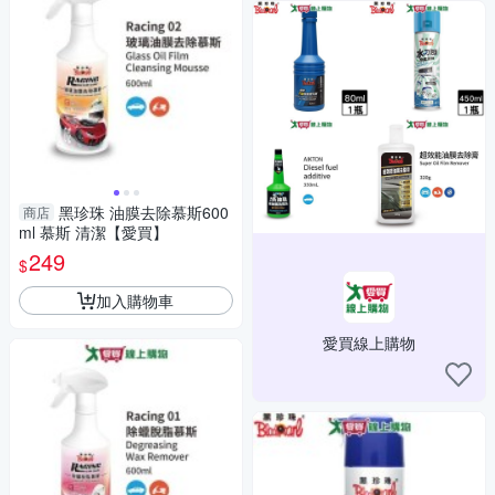
黑珍珠 油膜去除慕斯600
商店
ml 慕斯 清潔【愛買】
249
$
加入購物車
愛買線上購物