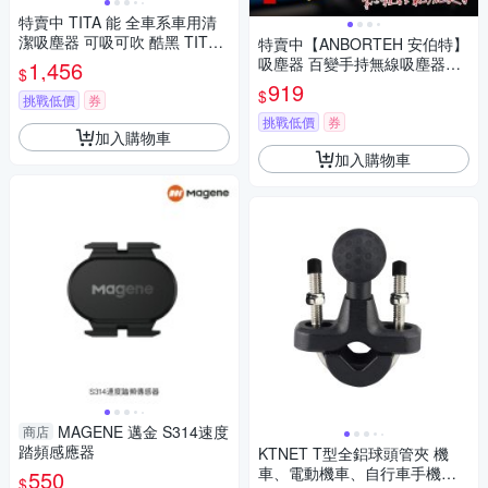
特賣中 TITA 能 全車系車用清
潔吸塵器 可吸可吹 酷黑 TITA-
特賣中【ANBORTEH 安伯特】
2218B
吸塵器 百變手持無線吸塵器PL
1,456
$
US ABT-D111 1入
919
$
挑戰低價
券
挑戰低價
券
加入購物車
加入購物車
MAGENE 邁金 S314速度
商店
踏頻感應器
KTNET T型全鋁球頭管夾 機
車、電動機車、自行車手機支
550
$