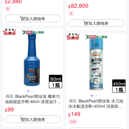
2,880
$
82,800
$
券
券
加入購物車
加入購物車
BlackPearl黑珍珠 機車汽
商店
BlackPearl黑珍珠 水刀泡
商店
油效能提升劑-80ml 清潔油汙
沫冷氣清洗劑-450ml 消臭除菌
提升馬力 機車保養【愛買】
99
$
防霉免水洗 洗冷氣【愛買】
149
$
加入購物車
活動