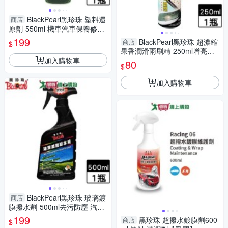
BlackPearl黑珍珠 塑料還
商店
原劑-550ml 機車汽車保養修復
抗UV防腐蝕【愛買】
199
BlackPearl黑珍珠 超濃縮
商店
$
果香潤滑雨刷精-250ml增亮去
加入購物車
汙修護防塵 玻璃清潔 汽車美容
80
$
保養【愛買】
加入購物車
BlackPearl黑珍珠 玻璃鍍
商店
膜撥水劑-500ml去污防塵 汽車
美容保養【愛買】
199
黑珍珠 超撥水鍍膜劑600
商店
$