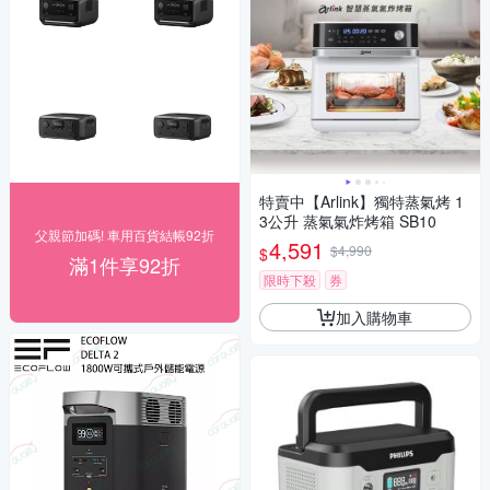
特賣中【Arlink】獨特蒸氣烤 1
3公升 蒸氣氣炸烤箱 SB10
父親節加碼! 車用百貨結帳92折
4,591
$4,990
$
滿1件享92折
限時下殺
券
加入購物車