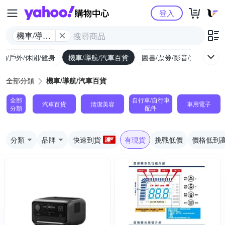
Yahoo購物中心
登入
機車/導航/
汽車百貨
動/戶外/休閒/健身
機車/導航/汽車百貨
圖書/票券/影音/文具
全部分類
機車/導航/汽車百貨
全部
自行車/自行車
汽車百貨
清潔美容
車用電子
分類
配件
分類
品牌
快速到貨
有現貨
挑戰低價
價格低到