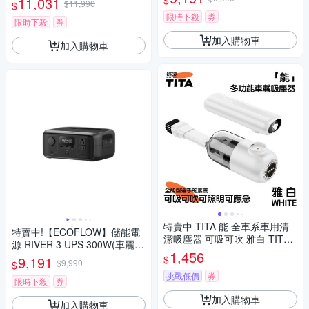
$
11,031
$11,990
$
限時下殺
券
限時下殺
券
加入購物車
加入購物車
特賣中 TITA 能 全車系車用清
特賣中!【ECOFLOW】儲能電
潔吸塵器 可吸可吹 雅白 TITA-
源 RIVER 3 UPS 300W(車麗
2218W
1,456
屋)
$
9,191
$9,990
$
挑戰低價
券
限時下殺
券
加入購物車
加入購物車