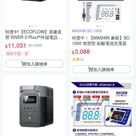
MASHIN SC-1000
特賣中!【ECOFLOW】原廠直
營 RIVER 3 Plus戶外儲電設備
特賣中！【MASHIN 麻新】SC-
(儲能電源 防颱必備 停電神器)
1000 智慧型 鉛酸電池充電器
11,031
$11,990
$
3,088
$
限時下殺
券
5
(
1
)
加入購物車
加入購物車