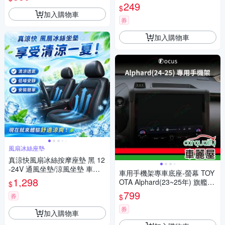
架底座 後照鏡橫桿固定座 KTP
249
$
S-SMTB
加入購物車
券
加入購物車
風扇冰絲座墊
真涼快風扇冰絲按摩座墊 黑 12
-24V 通風坐墊/涼風坐墊 車麗
車用手機架專車底座-螢幕 TOY
屋
1,298
OTA Alphard(23~25年) 旗艦款
$
1入 車麗屋
799
券
$
券
加入購物車