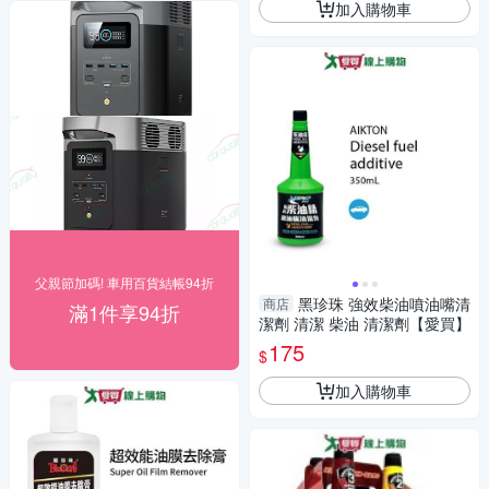
加入購物車
父親節加碼! 車用百貨結帳94折
黑珍珠 強效柴油噴油嘴清
商店
滿1件享94折
潔劑 清潔 柴油 清潔劑【愛買】
175
$
加入購物車