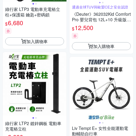
通過全球TUV與歐盟CE之安全認證
綠行家 LTP3 電動車充電樁立
《Deuter》362032Kid Comfort
柱+保護箱 鑰匙+密碼鎖
Pro 嬰兒背包 12L+10 升級版
6,680
$
深藍 (嬰兒背架/登山/健行/運動/
12,500
$
旅遊/親子背架)
券
券
加入購物車
加入購物車
綠行家 LTP2 鍍鋅鋼板 電動車
Liv Tempt E+ 女性全能運動電
充電樁立柱
動輔助自行車