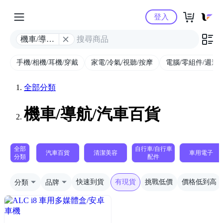
Yahoo購物中心
登入
機車/導航/
汽車百貨
手機/相機/耳機/穿戴
家電/冷氣/視聽/按摩
電腦/零組件/週邊/
全部分類
機車/導航/汽車百貨
全部
自行車/自行車
汽車百貨
清潔美容
車用電子
分類
配件
分類
品牌
快速到貨
有現貨
挑戰低價
價格低到高