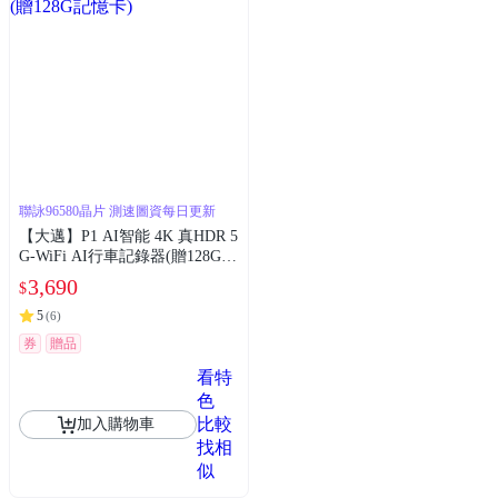
聯詠96580晶片 測速圖資每日更新
【大邁】P1 AI智能 4K 真HDR 5
G-WiFi AI行車記錄器(贈128G記
憶卡)
3,690
$
5
(
6
)
券
贈品
看特
色
比較
加入購物車
找相
似