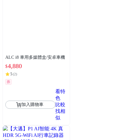
ALC i8 車用多媒體盒/安卓車機
4,880
$
5
(
2
)
券
看特
色
比較
加入購物車
找相
似