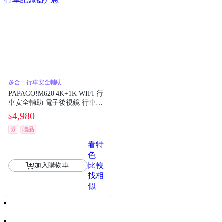
多合一行車安全輔助
PAPAGO!M620 4K+1K WIFI 行
車安全輔助 電子後視鏡 行車紀
錄器(測速照相/盲區偵測/行車記
4,980
$
錄器)~急
券
贈品
看特
色
比較
加入購物車
找相
似