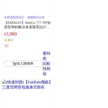
全新遮陽罩設計，無懼陽光反射
【PAPAGO!】WayGo 777 7吋智
慧型導航機(全新遮陽罩設計/S1
圖像化導航介面/測速提醒)~急
3,980
$
4
(
2
)
券
看特
色
比較
加入購物車
找相
似