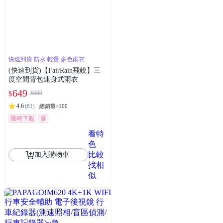
快速到貨 防水 輕量 多色雨衣
(快速到貨)【FairRain飛銳】三
度空間背包連身式雨衣
649
$699
$
4.6
(
81
)
總銷量>100
限時下殺
券
看特
色
比較
加入購物車
找相
似