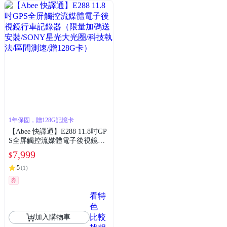
1年保固，贈128G記憶卡
【Abee 快譯通】E288 11.8吋GP
S全屏觸控流媒體電子後視鏡行
車記錄器（限量加碼送安裝/SO
7,999
$
NY星光大光圈/科技執法/區間測
速/贈128G卡）
5
(
1
)
券
看特
色
比較
加入購物車