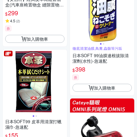
盒(汽車座椅置物盒 縫隙置物盒
車用收納盒)-快
299
$
4.5
(
2
)
券
加入購物車
徹底清潔油膜,鳥糞,蟲骸等污垢
日本SOFT 99油膜連根拔除清
潔劑(水性)-急速配
398
$
券
加入購物車
日本SOFT99 皮革用清潔打蠟
濕巾-急速配
155
$