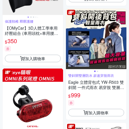
保護頸椎 釋壓護腰
【OMyCar】3D人體工學車用
紓壓組合 (車用頭枕+車用腰靠
枕)-快
350
$
券
加入購物車
雙斜開雙層防水 超速穿脫雨衣
Eagle 立體背包式 YW-R503 雙
斜開 一件式雨衣 易穿脫 雙層防
雨 輕量
999
$
券
加入購物車