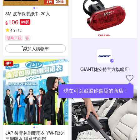
3M 皮革保養紙巾-20入
106
89折
$
4.9
(
15
)
限時下殺
券
加入購物車
GIANT捷安特官方旗艦店
現在可以追蹤你喜愛的商店！
JAP 後背包側開雨衣 YW-R331
三層防水 隱藏式雨帽