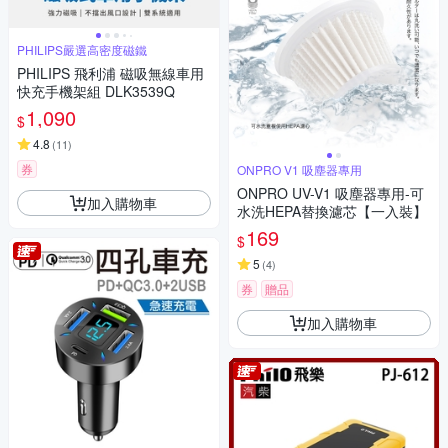
PHILIPS嚴選高密度磁鐵
PHILIPS 飛利浦 磁吸無線車用
快充手機架組 DLK3539Q
1,090
$
4.8
(
11
)
券
ONPRO V1 吸塵器專用
ONPRO UV-V1 吸塵器專用-可
加入購物車
水洗HEPA替換濾芯【一入裝】
169
$
5
(
4
)
券
贈品
加入購物車