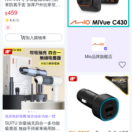
寒防風手套 加厚戶外抗寒登山
手套 徒步手套 滑雪手套
459
$
4.4
(
5
)
券
加入購物車
Mio品牌旗艦店
德系無刷電機 吸吹抽多功能一體
SUITU 吹吸抽充四合一多功能
吸塵器 無線手持家車兩用除塵