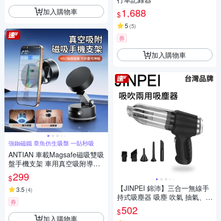
1,688
加入購物車
$
5
(
5
)
券
加入購物車
強銣磁鐵 章魚仿生吸盤 一貼秒吸
ANTIAN 車載Magsafe磁吸雙吸
盤手機支架 車用真空吸附導航
支架 汽車可伸縮雙重調節手機
299
$
架
【JINPEI 錦沛】三合一無線手
3.5
(
4
)
持式吸塵器 吸塵 吹氣 抽氣、車
券
家兩用 內附濾網(JV-04B)
502
$
加入購物車