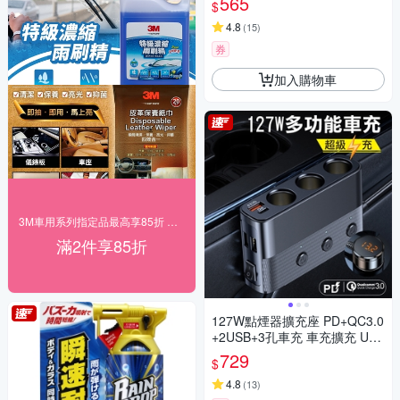
565
$
4.8
(
15
)
券
加入購物車
3M車用系列指定品最高享85折 快速到貨！
滿2件享85折
127W點煙器擴充座 PD+QC3.0
+2USB+3孔車充 車充擴充 USB
車用充電器
729
$
4.8
(
13
)