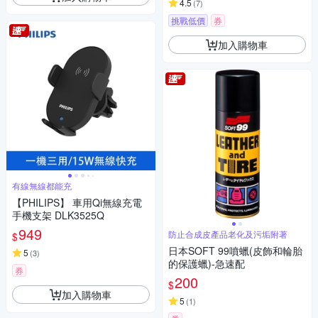
4.5
(
7
)
挑戰低價
券
加入購物車
有線無線都能充
【PHILIPS】 車用Qi無線充電
手機支架 DLK3525Q
949
防止合成皮產品老化及污垢附著
$
日本SOFT 99噴蠟(皮飾和輪胎
5
(
3
)
的保護蠟)-急速配
券
200
$
加入購物車
5
(
1
)