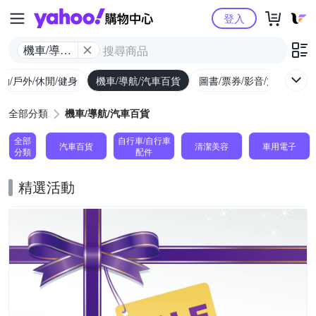
Yahoo購物中心
登入
機車/導航/
汽車百貨
動/戶外/休閒/健身
機車/導航/汽車百貨
圖書/票券/影音/文具
全部分類
機車/導航/汽車百貨
全部
自行車/自行車
汽車百貨
清潔美容
車用電子
分類
配件
精選活動