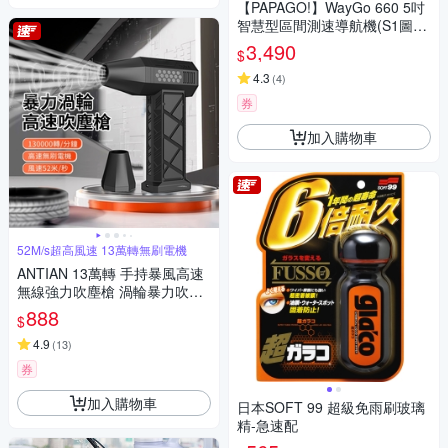
【PAPAGO!】WayGo 660 5吋
智慧型區間測速導航機(S1圖像
化導航介面/測速語音提醒)~急
3,490
$
4.3
(
4
)
券
加入購物車
52M/s超高風速 13萬轉無刷電機
ANTIAN 13萬轉 手持暴風高速
無線強力吹塵槍 渦輪暴力吹塵
器 烤肉生火 戶外吹氣泵
888
$
4.9
(
13
)
券
加入購物車
日本SOFT 99 超級免雨刷玻璃
精-急速配