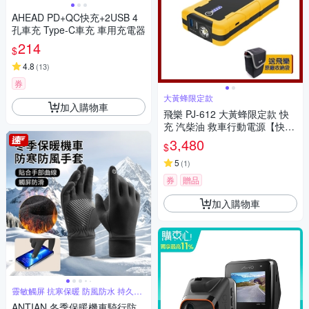
AHEAD PD+QC快充+2USB 4
孔車充 Type-C車充 車用充電器
214
$
4.8
(
13
)
券
大黃蜂限定款
加入購物車
飛樂 PJ-612 大黃蜂限定款 快
充 汽柴油 救車行動電源【快速
到貨】
3,480
$
5
(
1
)
券
贈品
加入購物車
靈敏觸屏 抗寒保暖 防風防水 持久鎖
溫
ANTIAN 冬季保暖機車騎行防