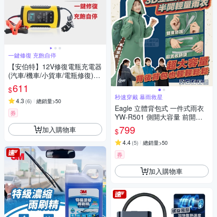
一鍵修復 充飽自停
【安伯特】12V修復電瓶充電器
(汽車/機車/小貨車/電瓶修復)-
快
611
$
秒速穿戴 暴雨救星
4.3
(
6
)
總銷量>50
Eagle 立體背包式 一件式雨衣
券
YW-R501 側開大容量 前開口
袋 莫蘭迪四色
799
加入購物車
$
4.4
(
5
)
總銷量>50
券
加入購物車