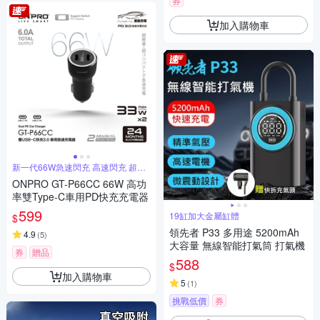
券
加入購物車
新一代66W急速閃充 高速閃充 超有
感
ONPRO GT-P66CC 66W 高功
率雙Type-C車用PD快充充電器
599
19缸加大金屬缸體
$
領先者 P33 多用途 5200mAh
4.9
(
5
)
大容量 無線智能打氣筒 打氣機
券
贈品
588
$
加入購物車
5
(
1
)
挑戰低價
券