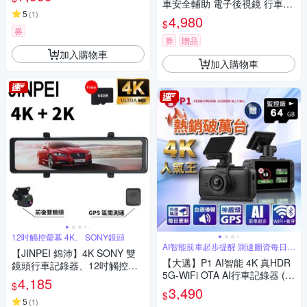
裝/SONY星光大光圈/科技執法/
車安全輔助 電子後視鏡 行車紀
區間測速/贈128G卡）
5
(
1
)
錄器(測速照相/盲區偵測/行車
4,980
$
記錄器)~急
券
券
贈品
加入購物車
加入購物車
12吋觸控螢幕 4K、 SONY鏡頭
AI智能前車起步提醒 測速圖資每日更
【JINPEI 錦沛】4K SONY 雙
新
【大邁】P1 AI智能 4K 真HDR
鏡頭行車記錄器、12吋觸控全
5G-WiFi OTA AI行車記錄器 (贈
螢幕、WIFI連接、語音操作、
4,185
$
64G記憶卡)
GPS測速 (贈64GB記憶卡)
3,490
$
5
(
1
)