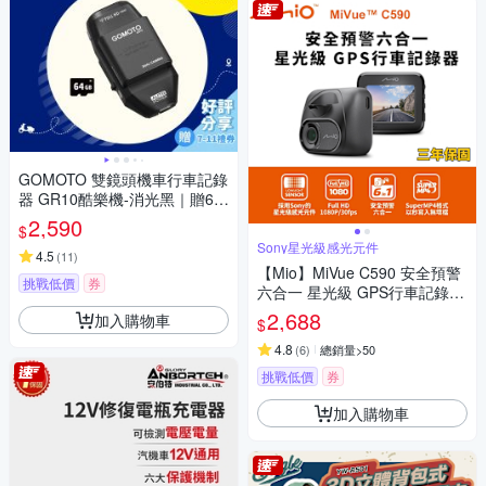
GOMOTO 雙鏡頭機車行車記錄
器 GR10酷樂機-消光黑｜贈64
GB記憶卡
2,590
$
Sony星光級感光元件
4.5
(
11
)
【Mio】MiVue C590 安全預警
挑戰低價
券
六合一 星光級 GPS行車記錄器
(送-32G卡)-快
2,688
加入購物車
$
4.8
(
6
)
總銷量>50
挑戰低價
券
加入購物車