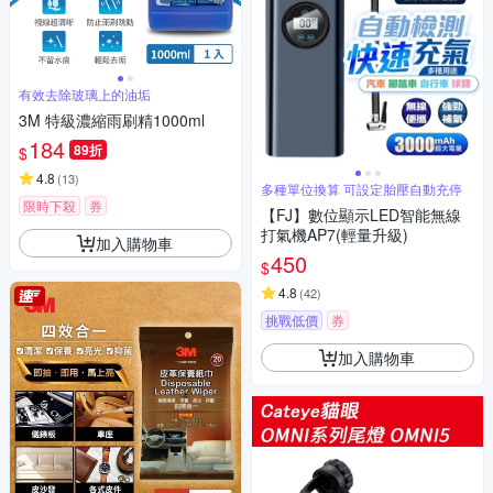
有效去除玻璃上的油垢
3M 特級濃縮雨刷精1000ml
184
89折
$
4.8
(
13
)
多種單位換算 可設定胎壓自動充停
限時下殺
券
【FJ】數位顯示LED智能無線
打氣機AP7(輕量升級)
加入購物車
450
$
4.8
(
42
)
挑戰低價
券
加入購物車