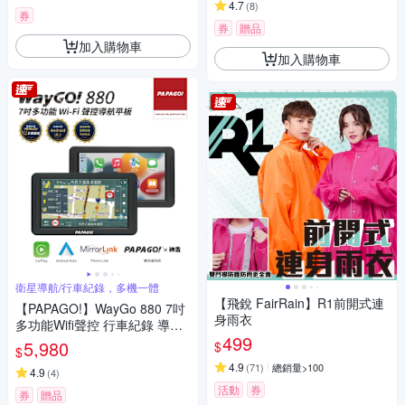
4.7
(
8
)
券
券
贈品
加入購物車
加入購物車
衛星導航/行車紀錄，多機一體
【飛銳 FairRain】R1前開式連
【PAPAGO!】WayGo 880 7吋
身雨衣
多功能Wifi聲控 行車紀錄 導航
499
平板(行車記錄/Carplay/神盾)~
5,980
$
$
急
4.9
(
71
)
總銷量>100
4.9
(
4
)
活動
券
券
贈品