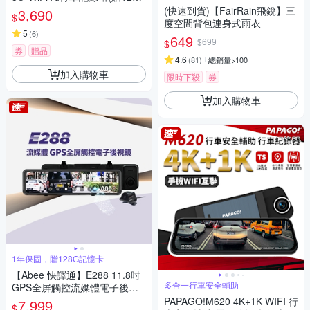
記憶卡)
(快速到貨)【FairRain飛銳】三
3,690
$
度空間背包連身式雨衣
5
(
6
)
649
$699
$
券
贈品
4.6
(
81
)
總銷量>100
加入購物車
限時下殺
券
加入購物車
1年保固，贈128G記憶卡
【Abee 快譯通】E288 11.8吋
多合一行車安全輔助
GPS全屏觸控流媒體電子後視
鏡行車記錄器（限量加碼送安
PAPAGO!M620 4K+1K WIFI 行
7,999
$