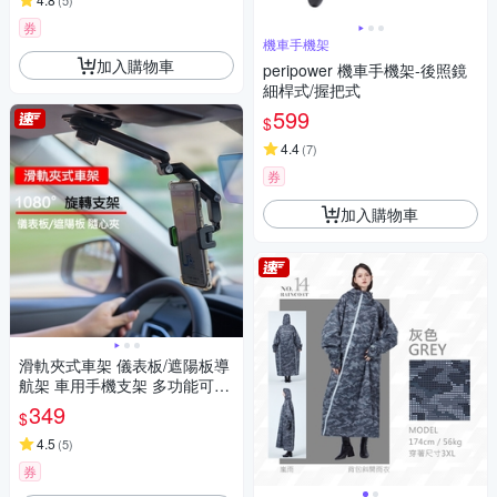
(
5
)
券
機車手機架
加入購物車
peripower 機車手機架-後照鏡
細桿式/握把式
599
$
4.4
(
7
)
券
加入購物車
滑軌夾式車架 儀表板/遮陽板導
航架 車用手機支架 多功能可調
角度汽車手機架
349
$
4.5
(
5
)
券