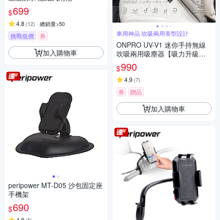
699
$
4.8
(
12
)
總銷量>50
車用神品 吹吸兩用美型設計
挑戰低價
券
ONPRO UV-V1 迷你手持無線
加入購物車
吹吸兩用吸塵器【吸力升級
版】
990
$
4.9
(
7
)
券
贈品
加入購物車
peripower MT-D05 沙包固定座
手機架
690
$
4.8