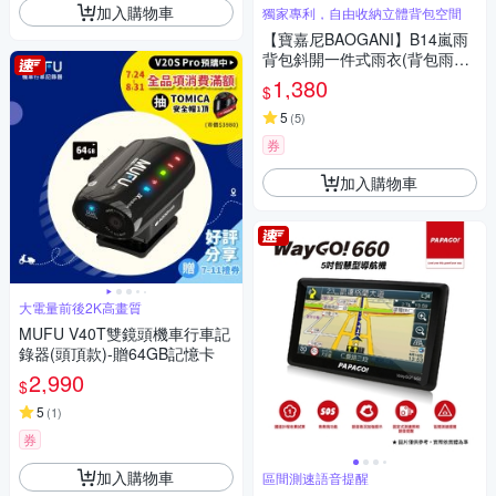
加入購物車
獨家專利，自由收納立體背包空間
【寶嘉尼BAOGANI】B14嵐雨
背包斜開一件式雨衣(背包雨衣/
機車雨衣/登山背包客)
1,380
$
5
(
5
)
券
加入購物車
大電量前後2K高畫質
MUFU V40T雙鏡頭機車行車記
錄器(頭頂款)-贈64GB記憶卡
2,990
$
5
(
1
)
券
加入購物車
區間測速語音提醒