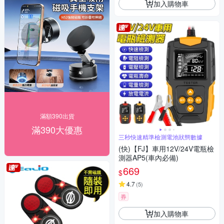
加入購物車
滿額390出貨
滿390大優惠
三秒快速精準檢測電池狀態數據
(快)【FJ】車用12V/24V電瓶檢
測器AP5(車內必備)
669
$
4.7
(
5
)
券
加入購物車