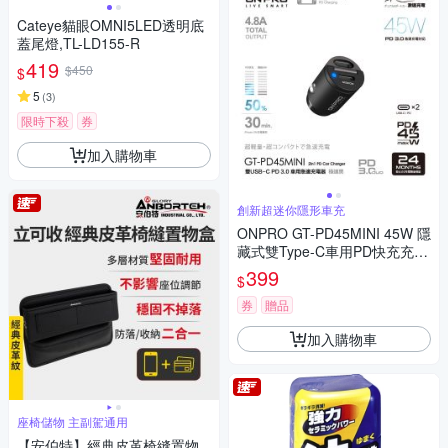
Cateye貓眼OMNI5LED透明底
蓋尾燈,TL-LD155-R
419
$450
$
5
(
3
)
限時下殺
券
加入購物車
創新超迷你隱形車充
ONPRO GT-PD45MINI 45W 隱
藏式雙Type-C車用PD快充充電
器
399
$
券
贈品
加入購物車
座椅儲物 主副駕通用
【安伯特】經典皮革椅縫置物