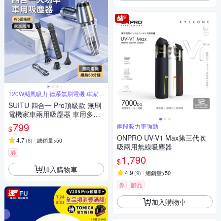
120W颶風吸力 德系無刷電機 車家兩
用
SUITU 四合一 Pro頂級款 無刷
電機家車兩用吸塵器 車用多功
能吸吹充抽除塵器 汽車吹氣機
799
兩段吸力更強勁
$
打氣機
ONPRO UV-V1 Max第三代吹
4.7
(
8
)
總銷量>50
吸兩用無線吸塵器
券
1,790
$
加入購物車
4.9
(
9
)
總銷量>50
券
贈品
加入購物車