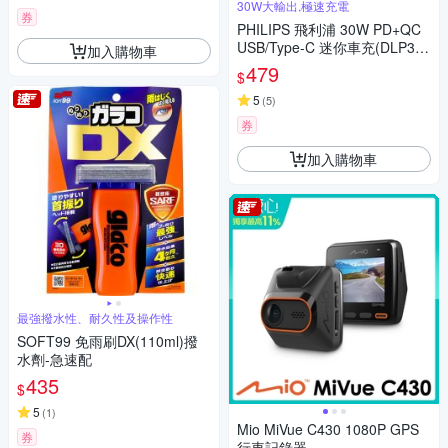
30W大輸出,極速充電
券
PHILIPS 飛利浦 30W PD+QC
USB/Type-C 迷你車充(DLP352
加入購物車
0C)
479
$
5
(
5
)
券
加入購物車
最強撥水性、耐久性及操作性
SOFT99 免雨刷DX(110ml)撥
水劑-急速配
435
$
5
(
1
)
Mio MiVue C430 1080P GPS
券
行車記錄器