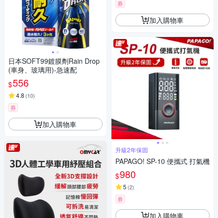
券
加入購物車
日本SOFT99鍍膜劑Rain Drop
(車身、玻璃用)-急速配
556
$
4.8
(
10
)
券
加入購物車
升級2年保固
PAPAGO! SP-10 便攜式 打氣機
980
$
5
(
2
)
券
加入購物車