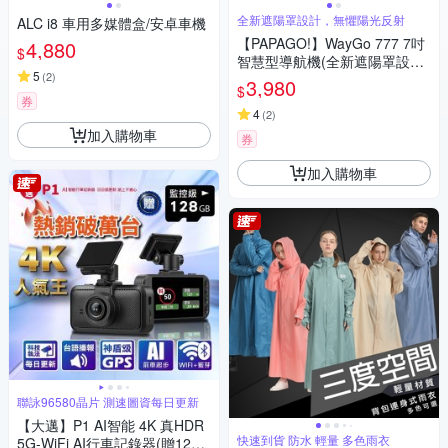
全新遮陽罩設計，無懼陽光反射
ALC i8 車用多媒體盒/安卓車機
【PAPAGO!】WayGo 777 7吋
4,880
$
智慧型導航機(全新遮陽罩設計/
5
(
2
)
S1圖像化導航介面/測速提醒)~
3,980
$
急
券
4
(
2
)
加入購物車
券
加入購物車
聯詠96580晶片 測速圖資每日更新
【大邁】P1 AI智能 4K 真HDR
快速到貨 防水 輕量 多色雨衣
5G-WiFi AI行車記錄器(贈128G