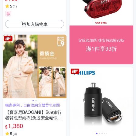
5
(
1
)
券
加入購物車
父親節加碼! 捷安特結帳93折
滿1件享93折
獨家專利，自由收納立體背包空間
【寶嘉尼BAOGANI】B09旅行
者背包型雨衣(免脫安全帽快速
穿脫)
1,380
$
5
(
3
)