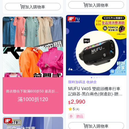
加入購物車
加入購物車
限時加碼送 收納盒
MUFU V40S 雙鏡頭機車行車
雨衣聯合下殺滿600折50 最高折120
記錄器-黑白兩色(側邊款)-贈64
滿1000折120
GB記憶卡
2,990
$
5
(
4
)
券
贈品
加入購物車