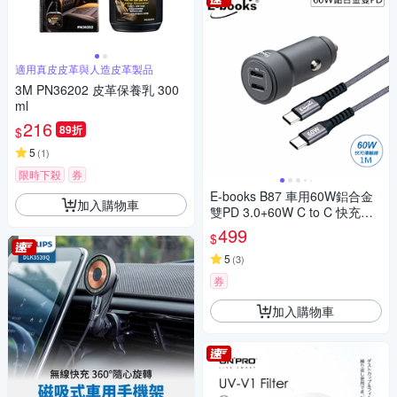
適用真皮皮革與人造皮革製品
3M PN36202 皮革保養乳 300
ml
216
89折
$
5
(
1
)
限時下殺
券
E-books B87 車用60W鋁合金
加入購物車
雙PD 3.0+60W C to C 快充傳
輸線組
499
$
5
(
3
)
券
加入購物車