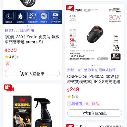
原價1380 隨貼即用
[原價1380 ] Zealio 免安裝 無線
車門警示燈 aurora S1
539
$
4.8
(
9
)
券
創新二合一迷你車充 隱藏式拉環方
加入購物車
便插拔
ONPRO GT-PD30AC 30W 隱
藏式雙模式車用PD快充充電器
249
$
5
(
1
)
挑戰低價
券
贈品
加入購物車