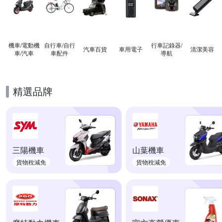
機車/電動機
自行車/自行
行車記錄器/
汽車百貨
車用電子
清潔美容
車/汽車
車配件
導航
精選品牌
三陽機車
山葉機車
貨物稅減免
貨物稅減免