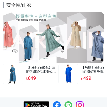
安全帽/雨衣
的優惠推薦活動
【FairRain飛銳】三
【飛銳 FairRain
度空間背包連身式雨
1前開式連身雨衣
衣
649
499
$
$