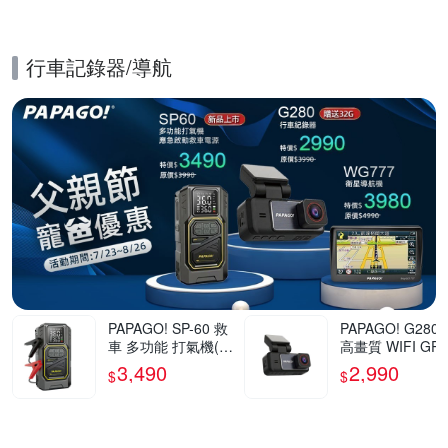
行車記錄器/導航
的優惠推薦活動
PAPAGO! SP-60 救
PAPAGO! G280 
車 多功能 打氣機(救
高畫質 WIFI GP
急啟動/快速打氣/應
速提醒 行車紀錄
3,490
2,990
$
$
急照明)