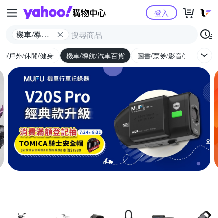
Yahoo購物中心
登入
機車/導航/
汽車百貨
動/戶外/休閒/健身
機車/導航/汽車百貨
圖書/票券/影音/文具