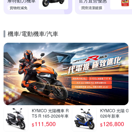
摩特動力機車
官方直營優惠
貨物稅減免
潤滑清潔鍍膜
機車/電動機車/汽車
的優惠推薦活動
KYMCO 光陽機車 R
KYMCO 光陽 G7 
TS R 165-2026年車
026年新車
111,500
126,800
$
$