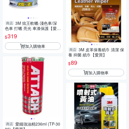
3M 炫王軟蠟-淺色車/深
商店
色車 打蠟 亮光 車漆保護【愛
買】
319
$
加入購物車
3M 皮革保養紙巾 清潔 保
商店
養 抑菌 紙巾【愛買】
89
$
加入購物車
愛鐵強油精236ml (TP-30
商店