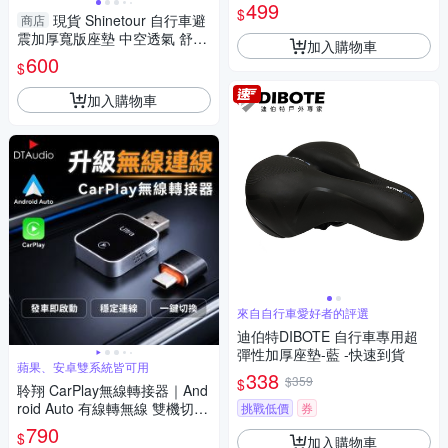
閥 黃色軟管 噴槍 壓縮機保養 1
499
$
現貨 Shinetour 自行車避
0-7
商店
震加厚寬版座墊 中空透氣 舒適
加入購物車
減震腳踏車坐墊 14-3
600
$
加入購物車
來自自行車愛好者的評選
迪伯特DIBOTE 自行車專用超
彈性加厚座墊-藍 -快速到貨
蘋果、安卓雙系統皆可用
338
$359
$
聆翔 CarPlay無線轉接器｜And
roid Auto 有線轉無線 雙機切換
挑戰低價
券
藍牙5.4 雙頻Wi-Fi
790
$
加入購物車