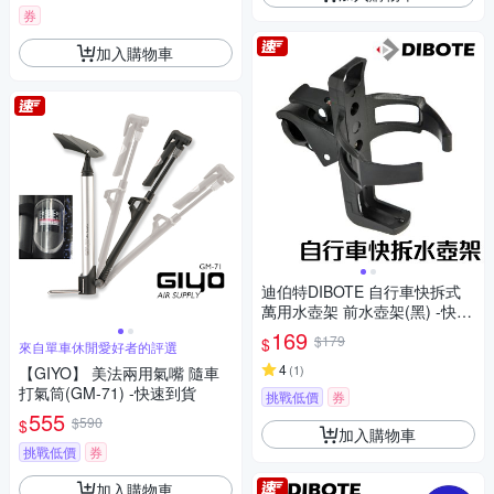
券
加入購物車
迪伯特DIBOTE 自行車快拆式
萬用水壺架 前水壺架(黑) -快速
到貨
169
$179
$
來自單車休閒愛好者的評選
4
(
1
)
【GIYO】 美法兩用氣嘴 隨車
打氣筒(GM-71) -快速到貨
挑戰低價
券
555
$590
$
加入購物車
挑戰低價
券
加入購物車