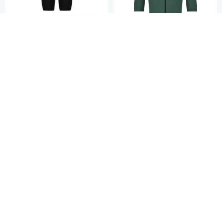
公路車運動型
SHIMANO 女性吊帶車褲 INIZI
O｜黑色 S-XL (單車褲 自行車
褲 公路車褲 吊帶褲)
2,132
$2,300
公路車性能型
$
SHIMANO 男 短袖車衣 STILE
限時下殺
券
｜深大地色 M-XL (單車上衣 自
行車衣 公路車衣)
加入購物車
4,464
$4,800
$
限時下殺
券
加入購物車