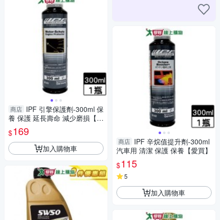
IPF 引擎保護劑-300ml 保
商店
養 保護 延長壽命 減少磨損【愛
買】
169
$
IPF 辛烷值提升劑-300ml
商店
加入購物車
汽車用 清潔 保護 保養【愛買】
115
$
5
加入購物車