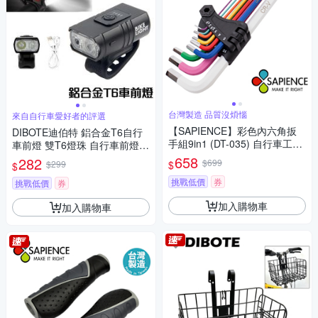
台灣製造 品質沒煩惱
來自自行車愛好者的評選
【SAPIENCE】彩色內六角扳
DIBOTE迪伯特 鋁合金T6自行
手組9in1 (DT-035) 自行車工具
車前燈 雙T6燈珠 自行車前燈 T
組 DIY -快速到貨
6前燈 LED車燈 -快速到貨
658
282
$699
$
$299
$
挑戰低價
券
挑戰低價
券
加入購物車
加入購物車