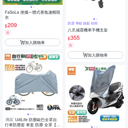
FaSoLa 便攜一體式香氛連帽雨
衣
209
防震 導航 錄影 拍照
$
八爪減震機車手機支架
券
355
$
加入購物車
券
加入購物車
UdiLife 防塵歐巴全罩自
商店
行車防塵套 車套 防塵 全罩【愛