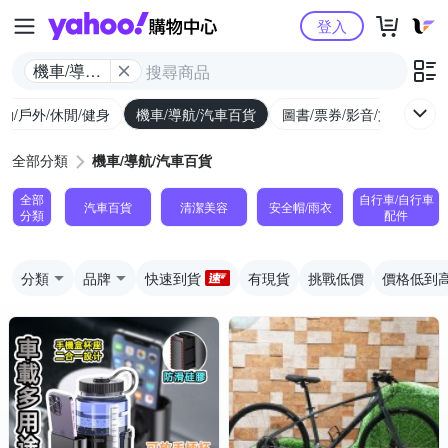
Yahoo購物中心
登入
機車/導航/
汽車百貨
動/戶外/休閒/健身
機車/導航/汽車百貨
圖書/票券/影音/文具
全部分類
機車/導航/汽車百貨
全部
自行車/自行車
汽車百貨
清潔美容
安全帽/雨衣
分類
配件
分類
品牌
快速到貨
有現貨
挑戰低價
價格低到