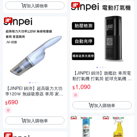
加入購物車
【JINPEI 錦沛】旗艦款 車用電
動打氣機 打氣筒 籃球充氣機 胎
壓偵測 加大電池容量
1,090
$
【JINPEI 錦沛】超高吸力大功
率120Ｗ 無線吸塵器 車用 家居
券
兩用 JV-03W
690
$
加入購物車
券
加入購物車