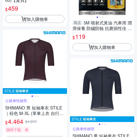
00)【愛買】
459
$
加入購物車
3M 噴射式黃油 汽車用 潤
商店
滑保養 防鏽防蝕 抗磨損性佳 延
遲金屬氧化【愛買】
119
$
加入購物車
公路車性能型
SHIMANO 男 短袖車衣 STILE
｜棕色 M-XL (單車上衣 自行車
衣 公路車衣)
4,464
$4,800
$
公路車性能型
限時下殺
券
SHIMANO 男 短袖車衣 STILE