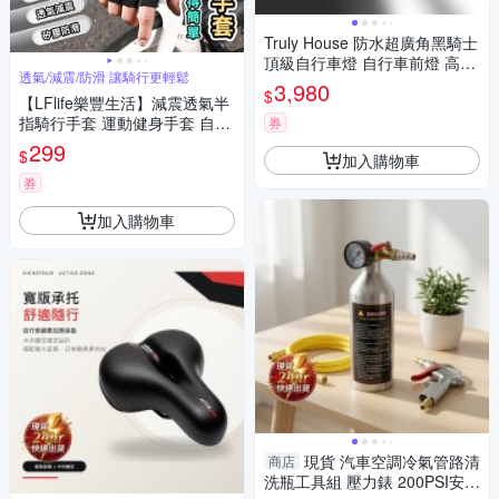
Truly House 防水超廣角黑騎士
頂級自行車燈 自行車前燈 高亮
透氣/減震/防滑 讓騎行更輕鬆
度 鋁合金
3,980
$
【LFlife樂豐生活】減震透氣半
指騎行手套 運動健身手套 自行
券
車手套 SBR加厚防滑 重訓 登山
299
$
加入購物車
戶外
券
加入購物車
現貨 汽車空調冷氣管路清
商店
洗瓶工具組 壓力錶 200PSI安全