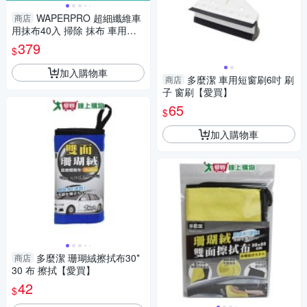
WAPERPRO 超細纖維車
商店
用抹布40入 掃除 抹布 車用抹
布 吸水性強【愛買】
379
$
加入購物車
多麼潔 車用短窗刷6吋 刷
商店
子 窗刷【愛買】
65
$
加入購物車
多麼潔 珊瑚絨擦拭布30*
商店
30 布 擦拭【愛買】
42
$