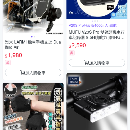
V20S Pro升級版4000mAh續航
MUFU V20S Pro 雙鏡頭機車行
車記錄器 9.5H續航力-贈64GB
樂米 LARMI 機車手機支架 Dua
記憶卡
2,590
$
lfind Air
券
1,980
$
加入購物車
券
加入購物車