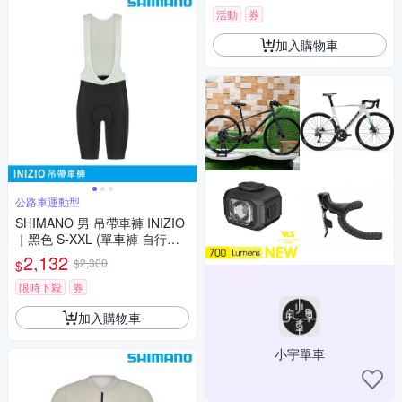
活動
券
加入購物車
公路車運動型
SHIMANO 男 吊帶車褲 INIZIO
｜黑色 S-XXL (單車褲 自行車
褲 公路車褲 吊帶褲)
2,132
$2,300
$
限時下殺
券
加入購物車
小宇單車