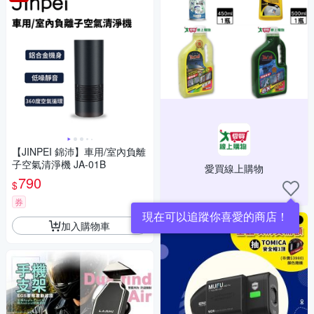
【JINPEI 錦沛】車用/室內負離
子空氣清淨機 JA-01B
愛買線上購物
790
$
券
現在可以追蹤你喜愛的商店！
加入購物車