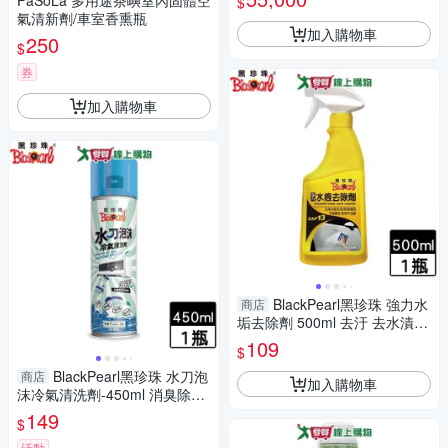
FaSoLa 多用途茶嶼室內固體空
$
氣清新劑/車室香熏瓶
加入購物車
250
$
券
加入購物車
BlackPearl黑珍珠 強力水
商店
垢去除劑 500ml 去汙 去水漬
清潔 汽車美容 不傷器具 水垢去
109
$
除【愛買】
BlackPearl黑珍珠 水刀泡
商店
加入購物車
沫冷氣清洗劑-450ml 消臭除菌
防霉免水洗 洗冷氣【愛買】
149
$
活動