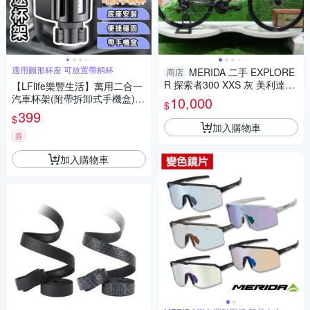
適用圓形杯座 可放置帶柄杯
MERIDA 二手 EXPLORE
商店
R 探索者300 XXS 灰 美利達碟
【LFlife樂豐生活】萬用二合一
煞平把跑車/公路車 (通勤/代步/
汽車杯架(附帶拆卸式手機盒)
10,000
$
上學/運動/單車自行車)
車用杯架 飲料架 水杯架
399
$
加入購物車
券
加入購物車