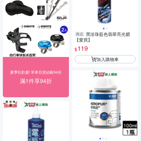
黑珍珠藍色翡翠亮光腊
商店
【愛買】
119
$
加入購物車
夏季狂歡慶! 單車百貨結帳94折
滿1件享94折