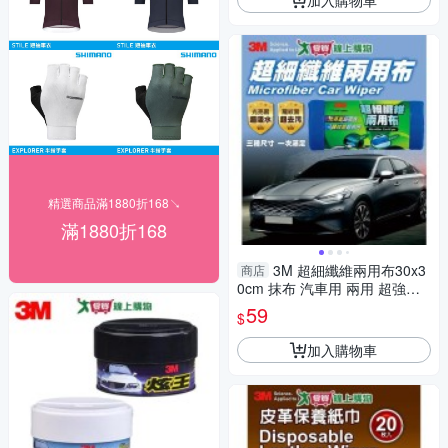
精選商品滿1880折168↘
滿1880折168
3M 超細纖維兩用布30x3
商店
0cm 抹布 汽車用 兩用 超強吸
水力【愛買】
59
$
加入購物車