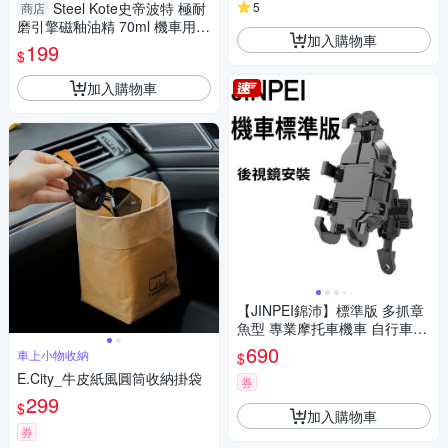
Steel Kote史帝波特 極耐
5
商店
磨引擎磁釉油精 70ml 機車用
加入購物車
保護引擎 活化損傷 降音 油精
199
$
保養 添【愛買】
加入購物車
【JINPEI錦沛】標準版 多抓章
魚型 專業摩托車機車 自行車手
機架-後視鏡型JH-02B-M-NS
690
車上小物收納
$
E.City_牛皮紙風圓筒收納掛袋
券
299
$
加入購物車
券