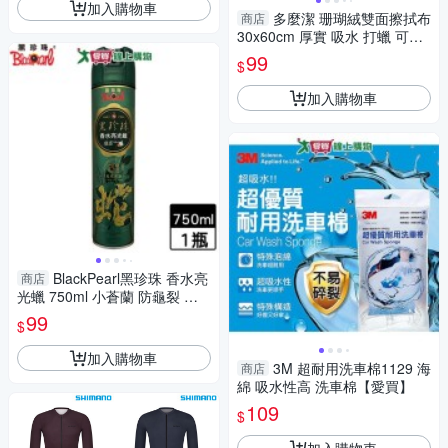
加入購物車
多麼潔 珊瑚絨雙面擦拭布
商店
30x60cm 厚實 吸水 打蠟 可吊
掛 擦拭布 打蠟布 汽車 保養 美
99
$
容【愛買】
加入購物車
BlackPearl黑珍珠 香水亮
商店
光蠟 750ml 小蒼蘭 防龜裂 防
老化 抗氧化 抗UV 亮光蠟 保養
99
$
【愛買】
加入購物車
3M 超耐用洗車棉1129 海
商店
綿 吸水性高 洗車棉【愛買】
109
$
加入購物車