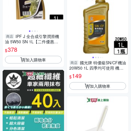
IPF J 全合成引擎潤滑機
商店
油 5W50 SN 1L【二件優惠
組】【愛買】
378
$
加入購物車
國光牌 特優級SN/CF機油
商店
20W50 1L 四季均可使用 機油
保養【愛買】
149
$
加入購物車