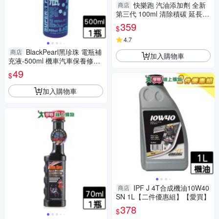
快樂跑 汽油添加劑 全新
商店
第三代 100ml 清除積碳 延長引
擎壽命 添加劑 保養【愛買】
359
$
4.7
BlackPearl黑珍珠 電瓶補
商店
加入購物車
充液-500ml 機車汽車保養修護
電瓶水 電瓶液【愛買】
49
$
加入購物車
IPF J 4T合成機油10W40
商店
SN 1L【二件優惠組】【愛買】
378
$