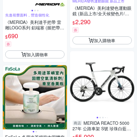
MERIDA變色運動眼鏡 新品上市
《MERIDA》美利達變色運動眼
鏡 (新品上市/全天候變色片/護
先進視覺面料，營造個性化
目鏡/墨鏡/太陽眼鏡/路跑/單車/
2,290
《MERIDA》美利達手把帶 雷
$
自行車)
雕LOGO系列 鋁端塞 (握把帶/
券
車把帶/把手/單車/自行車)
690
$
加入購物車
券
加入購物車
MERIDA REACTO 5000
商店
27年 公路車架 S號 珍珠白藍條
紋
55,000