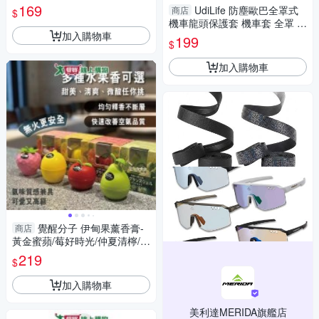
買】
169
UdiLife 防塵歐巴全罩式
商店
$
機車龍頭保護套 機車套 全罩 車
加入購物車
套【愛買】
199
$
加入購物車
覺醒分子 伊甸果薰香膏-
商店
黃金蜜蘋/莓好時光/仲夏清檸/初
秋梨歌 香膏 果香 香氛 固態芳
219
$
香【愛買】
加入購物車
美利達MERIDA旗艦店