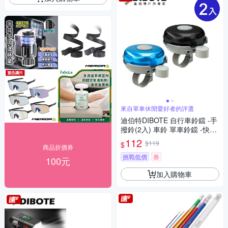
來自單車休閒愛好者的評選
迪伯特DIBOTE 自行車鈴鐺 -手
撥鈴(2入) 車鈴 單車鈴鐺 -快速
到貨
112
$119
$
商品折價券
挑戰低價
券
100元
加入購物車