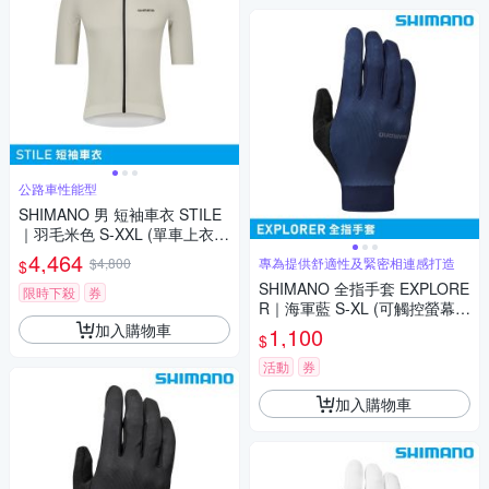
公路車性能型
SHIMANO 男 短袖車衣 STILE
｜羽毛米色 S-XXL (單車上衣
自行車衣 公路車衣)
4,464
$4,800
專為提供舒適性及緊密相連感打造
$
SHIMANO 全指手套 EXPLORE
限時下殺
券
R｜海軍藍 S-XL (可觸控螢幕
單車手套 自行車手套)
加入購物車
1,100
$
活動
券
加入購物車