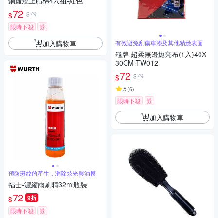
銅鑼燒上腊棉4入組-紅色
72
$79
$
限時下殺
券
加入購物車
有效避免刮傷車漆及其他精緻表面
龜牌 超柔無邊拋亮布(1入)40X
30CM-TW012
72
$79
$
5
(
6
)
限時下殺
券
加入購物車
預防斑紋的產生，消除炫光與油膜
福士-濃縮雨刷精32ml瓶裝
72
9折
$
限時下殺
券