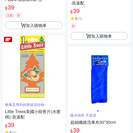
-急速配
39
$
39
$
活動
券
5
(
1
)
加入購物車
券
加入購物車
無毒且專利的香味混合物
Little Trees美國小樹香片(水蜜
吸水快乾 不留漬
桃)-急速配
超細纖維洗車布30*30cm
39
$
39
$
5
(
1
)