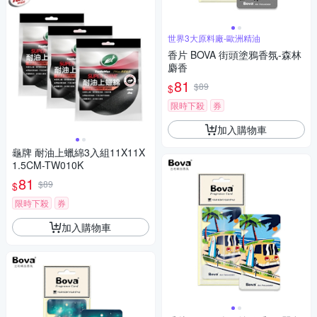
世界3大原料廠-歐洲精油
香片 BOVA 街頭塗鴉香氛-森林
麝香
81
$89
$
限時下殺
券
加入購物車
龜牌 耐油上蠟綿3入組11X11X
1.5CM-TW010K
81
$89
$
限時下殺
券
加入購物車