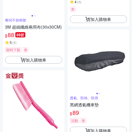
4
(
1
)
券
加入購物車
擦拭不留棉絮
3M 超細纖維兩用布(30x30CM)
88
89折
$
5
(
1
)
限時下殺
券
加入購物車
透氣、防熱、防滑
黑網透氣機車墊
89
$
活動
券
加入購物車