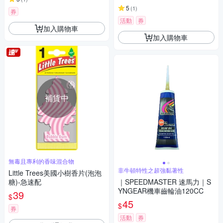
5
(
1
)
券
活動
券
加入購物車
加入購物車
補貨中
無毒且專利的香味混合物
非牛頓特性之超強黏著性
Little Trees美國小樹香片(泡泡
糖)-急速配
｜SPEEDMASTER 速馬力｜S
YNGEAR機車齒輪油120CC
39
$
45
$
券
活動
券