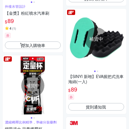
外接水管設計
【金獎】粉紅噴水汽車刷
89
$
4
(
1
)
券
補貨中
加入購物車
【SINYI 新翊】EVA握把式洗車
海綿(一入)
補貨中
89
$
券
貨到通知我
濃縮稀釋比例精準，準確分裝藥劑
鐵甲武士 定量稀釋杯