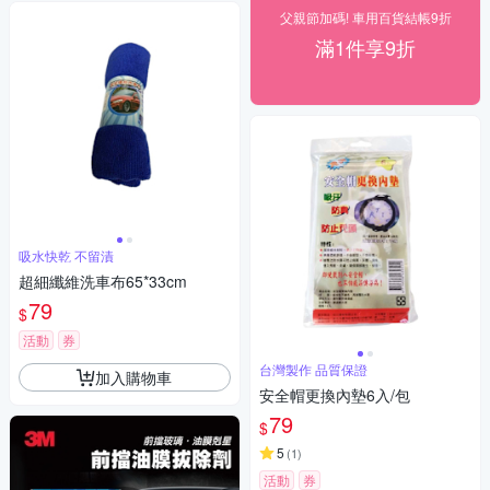
父親節加碼! 車用百貨結帳9折
滿1件享9折
吸水快乾 不留漬
超細纖維洗車布65*33cm
79
$
活動
券
台灣製作 品質保證
加入購物車
安全帽更換內墊6入/包
79
$
5
(
1
)
活動
券