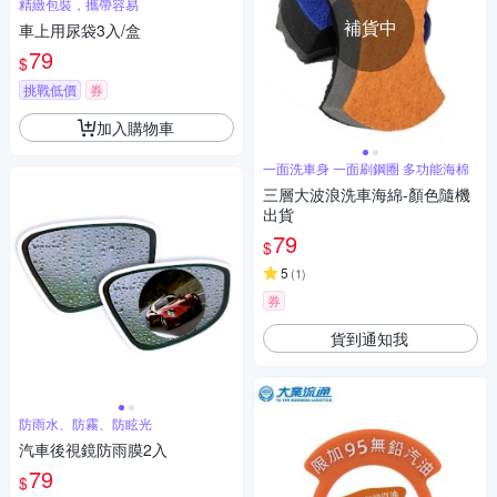
精緻包裝，攜帶容易
補貨中
車上用尿袋3入/盒
79
$
挑戰低價
券
加入購物車
一面洗車身 一面刷鋼圈 多功能海棉
三層大波浪洗車海綿-顏色隨機
出貨
79
$
5
(
1
)
券
貨到通知我
防雨水、防霧、防眩光
汽車後視鏡防雨膜2入
79
$