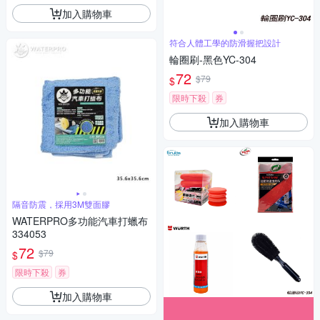
加入購物車
符合人體工學的防滑握把設計
輪圈刷-黑色YC-304
72
$79
$
限時下殺
券
加入購物車
隔音防震，採用3M雙面膠
WATERPRO多功能汽車打蠟布
334053
72
$79
$
限時下殺
券
加入購物車