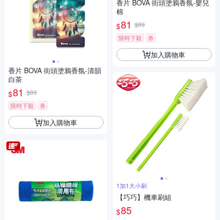
香片 BOVA 街頭塗鴉香氛-嬰兒
棉
81
$89
$
限時下殺
券
加入購物車
香片 BOVA 街頭塗鴉香氛-清韻
白茶
81
$89
$
限時下殺
券
加入購物車
1加1大小刷
【巧巧】機車刷組
85
$