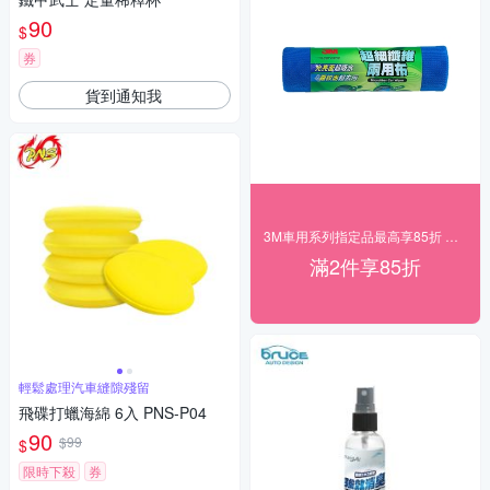
90
$
券
貨到通知我
3M車用系列指定品最高享85折 快速到貨！
滿2件享85折
輕鬆處理汽車縫隙殘留
飛碟打蠟海綿 6入 PNS-P04
90
$99
$
限時下殺
券