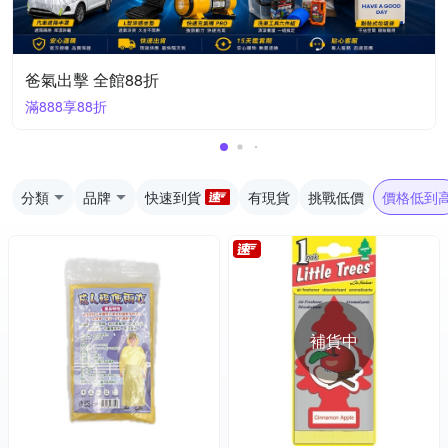
爸氣出擊 全館88折
滿888享88折
分類
品牌
快速到貨
有現貨
挑戰低價
價格低到
補貨中