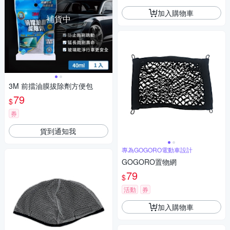
加入購物車
補貨中
3M 前擋油膜拔除劑方便包
79
$
券
貨到通知我
專為GOGORO電動車設計
GOGORO置物網
79
$
活動
券
加入購物車