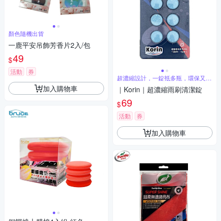
顏色隨機出貨
一鹿平安吊飾芳香片2入/包
49
$
活動
券
超濃縮設計，一錠抵多瓶，環保又省
力
加入購物車
｜Korin｜超濃縮雨刷清潔錠
69
$
活動
券
加入購物車