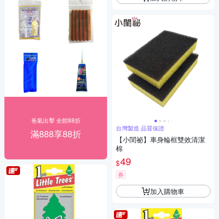
爸氣出擊 全館88折
台灣製造 品質保證
滿888享88折
【小閨祕】車身輪框雙效清潔
棉
49
$
券
加入購物車