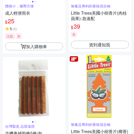
體積小，攜帶方便
無毒且專利的香味混合物
成人輕便雨衣
Little Trees美國小樹香片(肉桂
蘋果)-急速配
25
$
39
$
5
(
1
)
券
活動
券
貨到通知我
加入購物車
無毒且專利的香味混合物
台灣製造 品質保證
Little Trees美國小樹香片(椰香)
汽機車補胎條5條/包