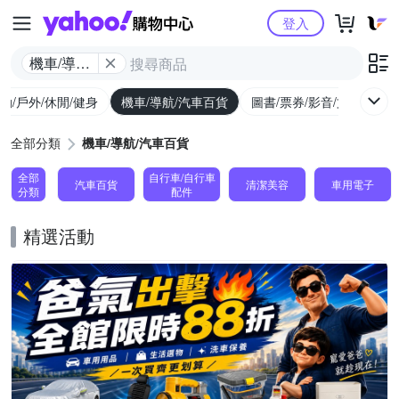
Yahoo購物中心
登入
機車/導航/
汽車百貨
動/戶外/休閒/健身
機車/導航/汽車百貨
圖書/票券/影音/文具
全部分類
機車/導航/汽車百貨
全部
自行車/自行車
汽車百貨
清潔美容
車用電子
分類
配件
精選活動