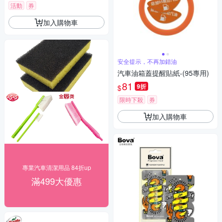
活動
券
加入購物車
安全提示，不再加錯油
汽車油箱蓋提醒貼紙-(95專用)
81
9折
$
限時下殺
券
加入購物車
專業汽車清潔用品 84折up
滿499大優惠