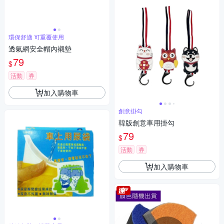
環保舒適 可重覆使用
透氣網安全帽內襯墊
79
$
活動
券
加入購物車
創意掛勾
韓版創意車用掛勾
79
$
活動
券
加入購物車