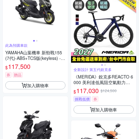
此為預購車款
YAMAHA山葉機車 新勁戰155
(7代)-ABS+TCS版(keyless) -2
026年
117,500
$
全新設計 第五代銳克多
券
贈品
《MERIDA》銳克多REACTO 6
000 美利達低風阻空氣動力碳
加入購物車
纖跑車 無附踏板/VISION SC60
117,030
$124,500
$
碳纖板輪/105電變/第五代銳克
多/公路車/美利達2027
挑戰低價
券
加入購物車