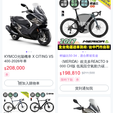
補貨中
輕齒比50-34，適合爬坡長途
KYMCO光陽機車 X CITING VS
400-2026年車
《MERIDA》銳克多REACTO 9
000 CH版 低風阻空氣動力碳纖
208,000
$
跑車 無附踏板/輕齒比50-34/附
198,810
$211,500
$
券
功率計/碳纖板輪/電變/公路車/
美利達2027
限時下殺
券
加入購物車
貨到通知我