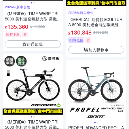
2026年新車發售
2026年新車發售
《MERIDA》TIME WARP TRI
5000 美利達空氣動力型 碳纖維
《MERIDA》斯特拉SCULTUR
三鐵專用車 無附踏板/105電變/
A 8000 美利達全能型碳纖維碟
135,360
$144,000
$
三鐵/計時車/美利達2026
煞公路車 無附踏板/Ultegra無線
130,848
$139,200
$
限時下殺
券
變速/公路車/自行車/美利達202
6
挑戰低價
券
貨到通知我
加入購物車
《MERIDA》TIME WARP TRI
5000 美利達空氣動力型 碳纖維
PROPEL ADVANCED PRO 1 A