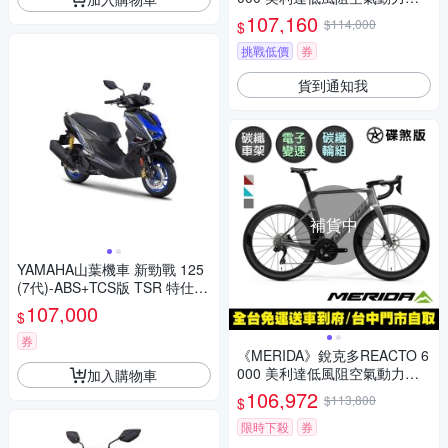
纖跑車 無附踏板/SC60碳纖板
107,160
$114,000
$
輪/105電變/巴林勝利/公路車/美
利達2026
挑戰低價
券
貨到通知我
補貨中
YAMAHA山葉機車 新勁戰 125
(7代)-ABS+TCS版 TSR 特仕
版-2026年
107,000
$
券
《MERIDA》銳克多REACTO 6
000 美利達低風阻空氣動力碳
加入購物車
纖跑車 無附踏板/碳纖板輪/SHI
106,972
$113,800
$
MANO105電變/巴林勝利/公路
車
限時下殺
券