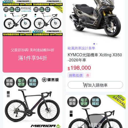
歐風跨界設計美學
父親節加碼! 美利達結帳94折
KYMCO光陽機車 Xciting X350
滿1件享94折
-2026年車
198,000
$
挑戰低價
券
加入購物車
補貨中