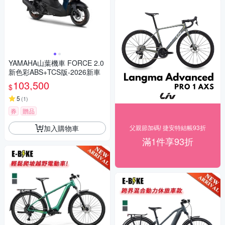
YAMAHA山葉機車 FORCE 2.0
新色彩ABS+TCS版-2026新車
103,500
$
5
(
1
)
券
贈品
加入購物車
父親節加碼! 捷安特結帳93折
滿1件享93折