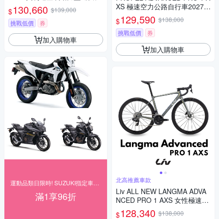
三鐵專用車 (無附踏板/105電
XS 極速空力公路自行車2027年
130,660
$139,000
$
變/三鐵/計時車)
式
129,590
$138,000
$
挑戰低價
券
挑戰低價
券
加入購物車
加入購物車
北高推薦車款
運動品類日限時! SUZUKI指定車款96折
Liv ALL NEW LANGMA ADVA
滿1享96折
NCED PRO 1 AXS 女性極速公
路自行車 2025年式
128,340
$138,000
$