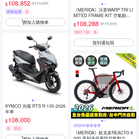
碳纖維越野登山車 無附踏板/越
108,852
$115,800
$
野/林道/XC/馬拉松越野/長途耐
《MERIDA》沃普WARP TRI LI
力自行車/美利達2026
挑戰低價
券
MITED FRAME-KIT 空氣動力
型碳纖維 美利達三鐵專用車架
加入購物車
108,288
$115,200
$
組 車架/三鐵車架/三鐵車/計時
車
限時下殺
券
貨到通知我
補貨中
KYMCO 光陽 RTS R 135-2026
年車
108,000
$
2026年新車發售
券
贈品
《MERIDA》銳克多REACTO 6
000 美利達低風阻空氣動力碳
加入購物車