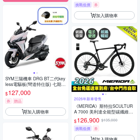
挑戰低價
券
加入購物車
SYM三陽機車 DRG BT二代key
less電驅板(彎道特仕版) 七期 2
026年出廠全新機車
127,000
$
2026年新車發售
券
贈品
《MERIDA》斯特拉SCULTUR
加入購物車
A 7000 美利達全能型碳纖維碟
煞公路車 無附踏板/SRAM無線
126,900
$135,000
$
變速/碳纖輪組/附功率計/跑車/
美利達2026
挑戰低價
券
加入購物車