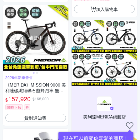
加入購物車
補貨中
2026年新車發售
《MERIDA》MISSION 9000 美
利達碳纖維礫石越野跑車 無附
踏板/SRAM電變/碳纖輪組/林
157,920
$168,000
$
道/碎石路/競賽/單車/自行車/美
利達2026
限時下殺
券
美利達MERIDA旗艦店
貨到通知我
現在可以追蹤你喜愛的商店！