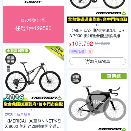
捷安特限時下殺
任選1件129590
《MERIDA》斯特拉SCULTUR
A 7000 美利達全能型碳纖維碟
煞公路車 無附踏板/SRAM無線
109,792
$116,800
$
變速/碳纖輪組/跑車
挑戰低價
券
加入購物車
補貨中
2026年新車發售
《MERIDA》96至尊NINETY-SI
X 6000 美利達29吋輪徑全避震