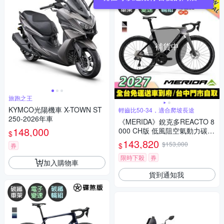
補貨中
旅跑之王
KYMCO光陽機車 X-TOWN ST
輕齒比50-34，適合爬坡長途
250-2026年車
《MERIDA》銳克多REACTO 8
148,000
000 CH版 低風阻空氣動力碳纖
$
跑車 無附踏板/輕齒比50-34/碳
143,820
$153,000
$
券
纖板輪/電變/第五代銳克多/公路
車/美利達2027
限時下殺
券
加入購物車
貨到通知我