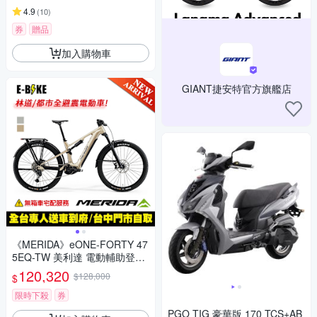
4.9
(
10
)
券
贈品
加入購物車
GIANT捷安特官方旗艦店
《MERIDA》eONE-FORTY 47
5EQ-TW 美利達 電動輔助登山
車 E-BIKE/輔助/電動車/林道車/
120,320
$128,000
$
自行車/單車
限時下殺
券
PGO TIG 豪華版 170 TCS+AB