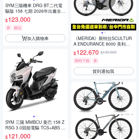
SYM三陽機車 DRG BT二代電
驅版 158 七期 2026年出廠全新
機車
123,000
$
券
贈品
加入購物車
《MERIDA》斯特拉SCULTUR
A ENDURANCE 8000 美利達
碳纖維全能型長程公路車 無附
122,670
$130,500
$
踏板/Ulterga電變/跑車/環島
限時下殺
券
貨到通知我
SYM 三陽 MMBCU 曼巴 158 Z
RSG 3.0競能電驅 TCS+ABS 雙
碟煞(2026年全新機車/電驅版)
121,000
$