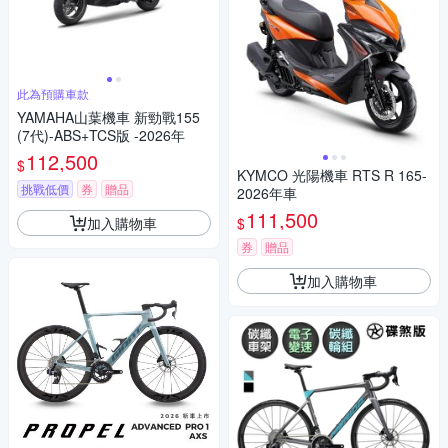
此為預購車款
YAMAHA山葉機車 新勁戰155
(7代)-ABS+TCS版 -2026年
112,500
$
KYMCO 光陽機車 RTS R 165-
挑戰低價
券
贈品
2026年車
111,500
加入購物車
$
券
贈品
加入購物車