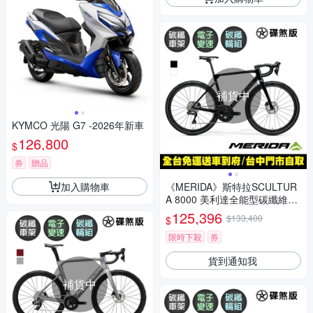
補貨中
KYMCO 光陽 G7 -2026年新車
126,800
$
券
贈品
加入購物車
《MERIDA》斯特拉SCULTUR
A 8000 美利達全能型碳纖維碟
煞公路車 無附踏板/Ultegra無線
125,396
$133,400
$
變速/公路車/自行車
限時下殺
券
貨到通知我
補貨中