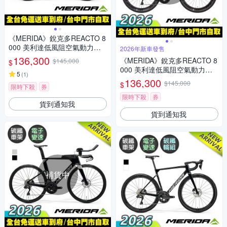
《MERIDA》銳克多REACTO 8
000 美利達低風阻空氣動力碳
2026年新車發售
纖跑車/公路車 無附踏板/SHIM
136,300
《MERIDA》銳克多REACTO 8
$145,000
$
ANO電變/一體式把手/碳纖輪組
000 美利達低風阻空氣動力碳
5
(
1
)
纖跑車/公路車 無附踏板/Ultegr
136,300
$145,000
$
限時下殺
券
a電變/一體式把手/碳纖輪組/美
利達2026
限時下殺
券
貨到通知我
貨到通知我
補貨中