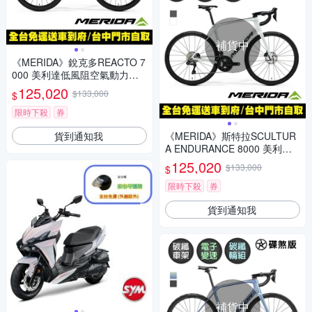
補貨中
《MERIDA》銳克多REACTO 7
000 美利達低風阻空氣動力碳
纖跑車/公路車 無附踏板/SRAM
125,020
$133,000
$
電變/附功率計/碳纖輪組
限時下殺
券
貨到通知我
《MERIDA》斯特拉SCULTUR
A ENDURANCE 8000 美利達
碳纖維全能型長程公路車 無附
125,020
$133,000
$
踏板/Ulterga電變/跑車/環島
限時下殺
券
貨到通知我
補貨中