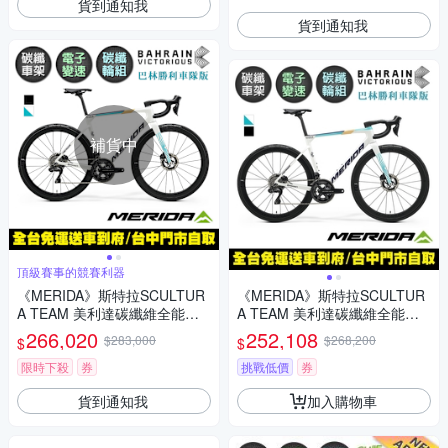
貨到通知我
貨到通知我
補貨中
頂級賽事的競賽利器
《MERIDA》斯特拉SCULTUR
《MERIDA》斯特拉SCULTUR
A TEAM 美利達碳纖維全能型
A TEAM 美利達碳纖維全能型
碟煞跑車 無附踏板/Dura Ace無
碟煞跑車 無附踏板/Dura Ace無
266,020
252,108
$283,000
$268,200
$
$
線變速/公路車/美利達2025
線變速/公路車/美利達2025
限時下殺
券
挑戰低價
券
貨到通知我
加入購物車