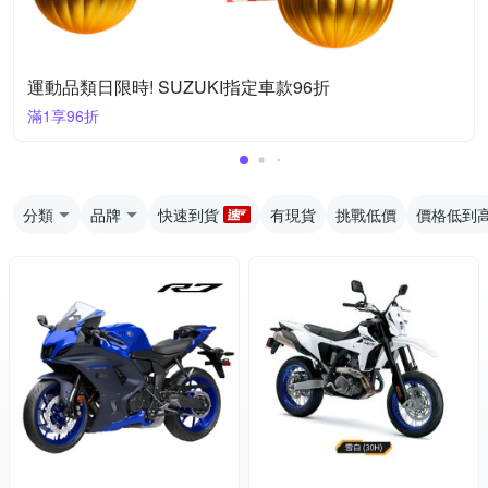
運動品類日限時! SUZUKI指定車款96折
滿1享96折
分類
品牌
快速到貨
有現貨
挑戰低價
價格低到