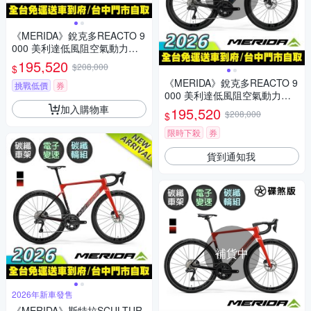
《MERIDA》銳克多REACTO 9
000 美利達低風阻空氣動力碳
纖跑車/公路車 無附踏板/SHIM
195,520
$208,000
$
ANO電變/一體式把手/碳纖輪組
《MERIDA》銳克多REACTO 9
挑戰低價
券
000 美利達低風阻空氣動力碳
纖跑車/公路車 無附踏板/SHIM
加入購物車
195,520
$208,000
$
ANO電變/一體式把手/碳纖輪組
限時下殺
券
貨到通知我
補貨中
2026年新車發售
《MERIDA》斯特拉SCULTUR