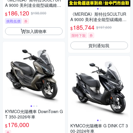
A 9000 美利達全能型碳纖維碟
煞跑車 無附踏板/Ultegra無線變
186,120
$198,000
$
《MERIDA》斯特拉SCULTUR
速/公路車/自行車/美利達2026
A 9000 美利達全能型碳纖維碟
挑戰低價
券
煞公路車 無附踏板/Ultegra無線
185,744
$197,600
$
變速/公路車/自行車
加入購物車
限時下殺
券
貨到通知我
KYMCO光陽機車 DownTown G
T 350-2026年車
176,000
$
KYMCO光陽機車 G DINK CT 3
00-2024年車
券