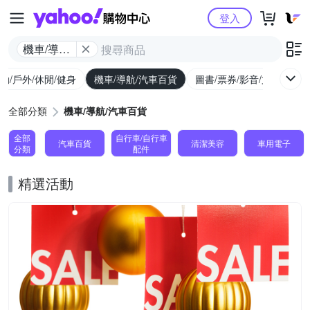
Yahoo購物中心
登入
機車/導航/
汽車百貨
動/戶外/休閒/健身
機車/導航/汽車百貨
圖書/票券/影音/文具
全部分類
機車/導航/汽車百貨
全部
自行車/自行車
汽車百貨
清潔美容
車用電子
分類
配件
精選活動