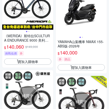
《MERIDA》斯特拉SCULTUR
A ENDURANCE 9000 美利達
YAMAHA山葉機車 NMAX 155-
碳纖維全能型長程公路車 無附
140,060
ABS版-2026年
$149,000
$
踏板/Ulterga電變/跑車/環島
140,000
$
挑戰低價
券
券
贈品
加入購物車
加入購物車
補貨中
補貨中