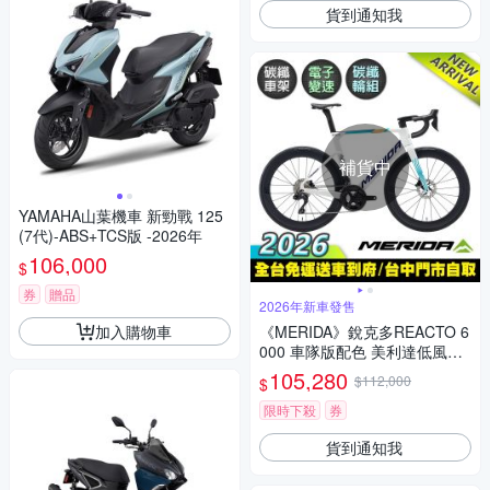
貨到通知我
補貨中
YAMAHA山葉機車 新勁戰 125
(7代)-ABS+TCS版 -2026年
106,000
$
券
贈品
2026年新車發售
加入購物車
《MERIDA》銳克多REACTO 6
000 車隊版配色 美利達低風阻
空氣動力碳纖跑車 無附踏板/S
105,280
$112,000
$
C60板輪/105電變/巴林勝利/美
利達2026
限時下殺
券
貨到通知我