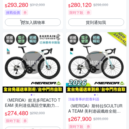
煞跑車 無附踏板/SRAM RED無
纖跑車 無附踏板/電變/功率計/
293,280
280,120
$312,000
$298,000
$
$
線變速/ZIPP碳纖輪組/美利達2
碳纖輪組/巴林勝利車隊
026
挑戰低價
券
限時下殺
券
加入購物車
貨到通知我
補貨中
補貨中
頂級賽事的競賽利器
《MERIDA》銳克多REACTO T
EAM 美利達低風阻空氣動力碳
《MERIDA》斯特拉SCULTUR
纖公路車 無附踏板/巴林勝利車
A TEAM 美利達碳纖維全能型
274,480
$292,000
$
隊/電變/功率計/碳纖輪組/FSA
碟煞跑車 無附踏板/Dura Ace無
267,900
$285,000
$
一體車把
限時下殺
券
線變速/公路車/美利達2026
限時下殺
券