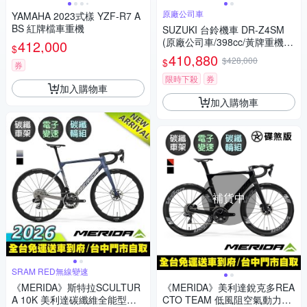
原廠公司車
YAMAHA 2023式樣 YZF-R7 A
BS 紅牌檔車重機
SUZUKI 台鈴機車 DR-Z4SM
(原廠公司車/398cc/黃牌重機/2
412,000
$
025年全新機車)
410,880
$428,000
$
券
限時下殺
券
加入購物車
加入購物車
補貨中
SRAM RED無線變速
《MERIDA》斯特拉SCULTUR
《MERIDA》美利達銳克多REA
A 10K 美利達碳纖維全能型碟
CTO TEAM 低風阻空氣動力碳