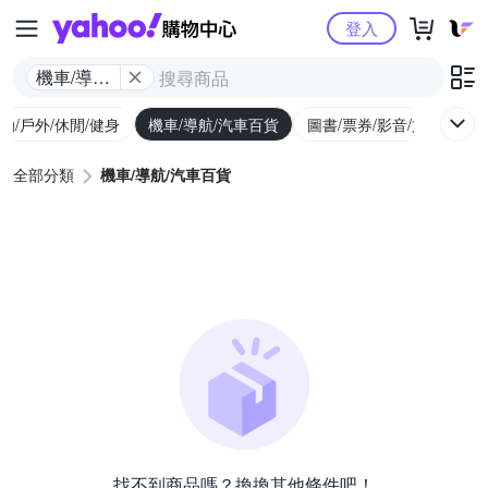
Yahoo購物中心
登入
機車/導航/
汽車百貨
動/戶外/休閒/健身
機車/導航/汽車百貨
圖書/票券/影音/文具
全部分類
機車/導航/汽車百貨
找不到商品嗎？換換其他條件吧！