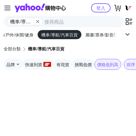
Yahoo購物中心
登入
機車/導航/
汽車百貨
動/戶外/休閒/健身
機車/導航/汽車百貨
圖書/票券/影音/文具
全部分類
機車/導航/汽車百貨
品牌
快速到貨
有現貨
挑戰低價
價格低到高
排序