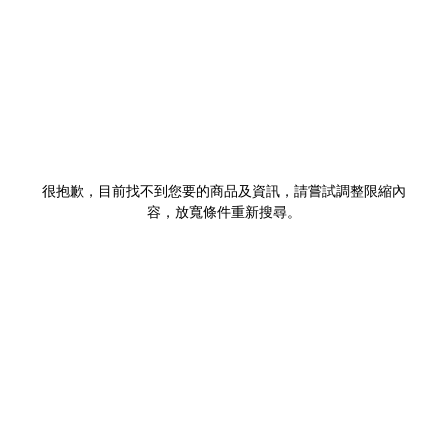
很抱歉，目前找不到您要的商品及資訊，請嘗試調整限縮內
容，放寬條件重新搜尋。