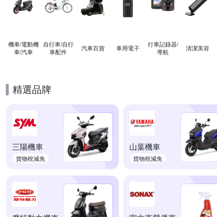
機車/電動機
自行車/自行
行車記錄器/
汽車百貨
車用電子
清潔美容
車/汽車
車配件
導航
精選品牌
三陽機車
山葉機車
貨物稅減免
貨物稅減免