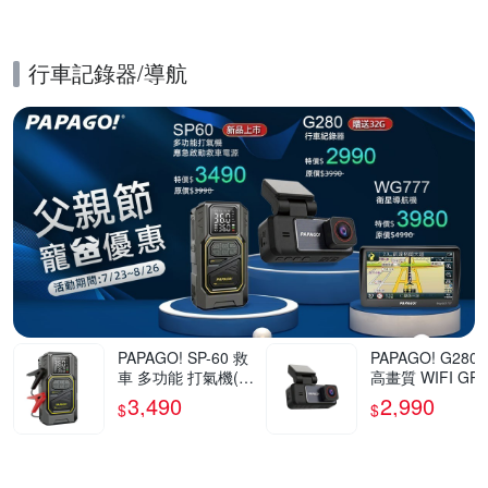
行車記錄器/導航
的優惠推薦活動
PAPAGO! SP-60 救
PAPAGO! G280 
車 多功能 打氣機(救
高畫質 WIFI GP
急啟動/快速打氣/應
速提醒 行車紀錄
3,490
2,990
$
$
急照明)