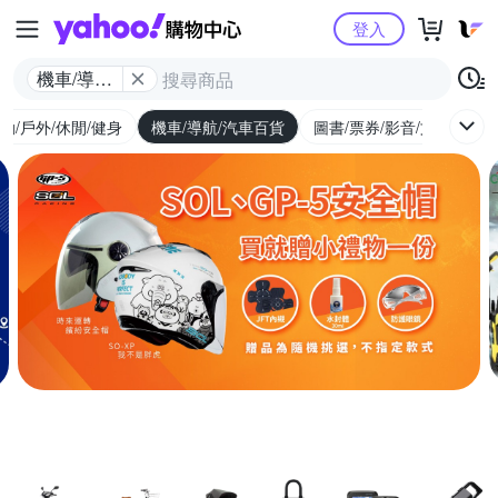
Yahoo購物中心
登入
機車/導航/
汽車百貨
動/戶外/休閒/健身
機車/導航/汽車百貨
圖書/票券/影音/文具