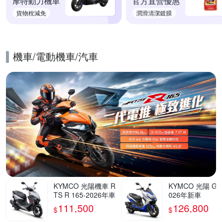
摩特動力機車
官方直營優惠
貨物稅減免
潤滑清潔鍍膜
機車/電動機車/汽車
的優惠推薦活動
KYMCO 光陽機車 R
KYMCO 光陽 G7 
TS R 165-2026年車
026年新車
111,500
126,800
$
$