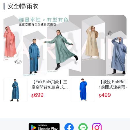
安全帽/雨衣
的優惠推薦活動
【FairRain飛銳】三
【飛銳 FairRain
度空間背包連身式雨
1前開式連身雨衣
衣
699
499
$
$