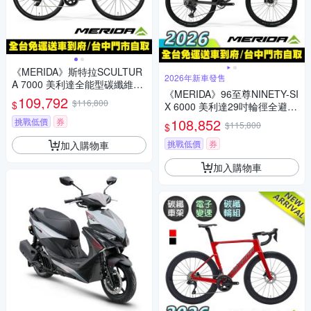
《MERIDA》斯特拉SCULTUR
2026年新車發售
A 7000 美利達全能型碳纖維碟
《MERIDA》96至尊NINETY-SI
煞公路車 無附踏板/SRAM無線
109,792
$116,800
$
X 6000 美利達29吋輪徑全避震
變速/碳纖輪組/跑車
碳纖維越野登山車 無附踏板/越
108,852
挑戰低價
券
$115,800
$
野/林道/XC/馬拉松越野/長途耐
力自行車/美利達2026
挑戰低價
券
加入購物車
加入購物車