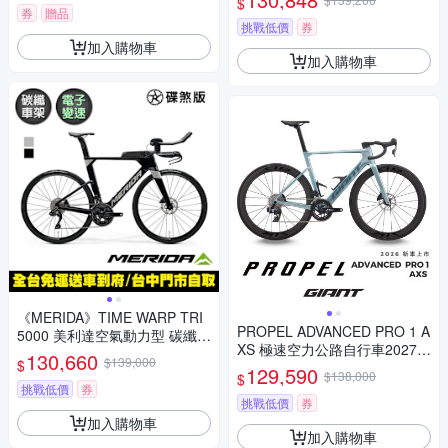
$
變速/公路車/自行車/美利達202
券
贈品
6
挑戰低價
券
加入購物車
加入購物車
《MERIDA》TIME WARP TRI
PROPEL ADVANCED PRO 1 A
5000 美利達空氣動力型 碳纖維
XS 極速空力公路自行車2027年
三鐵專用車 (無附踏板/105電
130,660
$139,000
$
式
變/三鐵/計時車)
129,590
$138,000
$
挑戰低價
券
挑戰低價
券
加入購物車
加入購物車