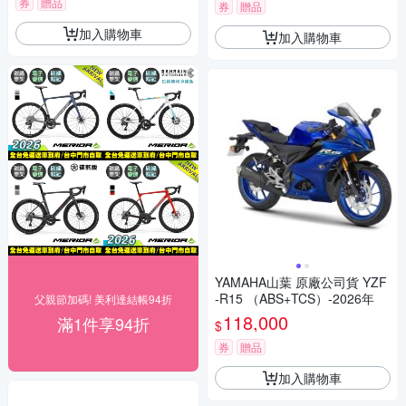
券
贈品
券
贈品
加入購物車
加入購物車
YAMAHA山葉 原廠公司貨 YZF
-R15 （ABS+TCS）-2026年
父親節加碼! 美利達結帳94折
118,000
滿1件享94折
$
券
贈品
加入購物車