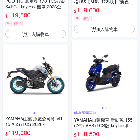
PGO TIG 豪華版 170 TCS+AB
格155【ABS+TCS版】(新色彩)
S+ECU keyless 機車 2026全新
- 2026年
119,000
$
車(水冷之王)
119,500
$
券
贈品
券
贈品
加入購物車
加入購物車
此為預購車款
YAMAHA山葉 原廠公司貨 MT-
YAMAHA山葉機車 新勁戰 155
15 ABS+TCS-2026年
(7代)-ABS+TCS版(keyless)IC
119,000
ON BLUE 競技藍 藍黑 -2026年
118,500
$
$