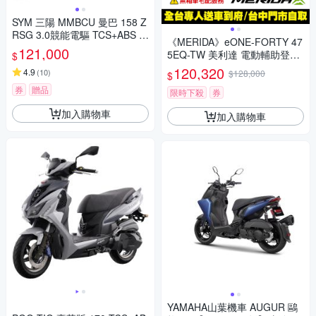
SYM 三陽 MMBCU 曼巴 158 Z
RSG 3.0競能電驅 TCS+ABS 雙
《MERIDA》eONE-FORTY 47
碟煞(2026年全新機車/電驅版)
121,000
5EQ-TW 美利達 電動輔助登山
$
車 E-BIKE/輔助/電動車/林道車/
120,320
4.9
(
10
)
$128,000
$
自行車/單車
券
贈品
限時下殺
券
加入購物車
加入購物車
YAMAHA山葉機車 AUGUR 鷗