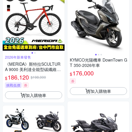
2026年新車發售
KYMCO光陽機車 DownTown G
《MERIDA》斯特拉SCULTUR
T 350-2026年車
A 9000 美利達全能型碳纖維碟
176,000
$
煞跑車 無附踏板/Ultegra無線變
186,120
$198,000
$
速/公路車/自行車/美利達2026
券
挑戰低價
券
加入購物車
加入購物車