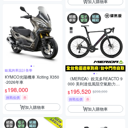
加入購物車
歐風跨界設計美學
KYMCO光陽機車 Xciting X350
《MERIDA》銳克多REACTO 9
-2026年車
000 美利達低風阻空氣動力碳
198,000
纖跑車/公路車 無附踏板/SHIM
195,520
$
$208,000
$
ANO電變/一體式把手/碳纖輪組
挑戰低價
券
挑戰低價
券
加入購物車
加入購物車