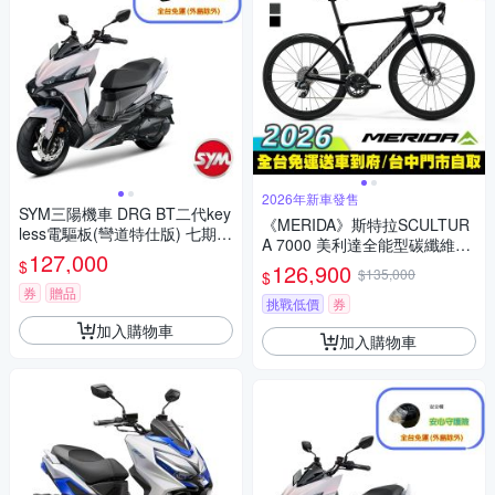
2026年新車發售
SYM三陽機車 DRG BT二代key
《MERIDA》斯特拉SCULTUR
less電驅板(彎道特仕版) 七期 2
A 7000 美利達全能型碳纖維碟
026年出廠全新機車
127,000
煞公路車 無附踏板/SRAM無線
$
126,900
$135,000
$
變速/碳纖輪組/附功率計/跑車/
券
贈品
美利達2026
挑戰低價
券
加入購物車
加入購物車