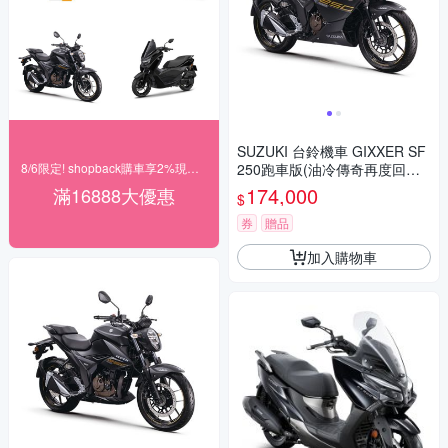
SUZUKI 台鈴機車 GIXXER SF
8/6限定! shopback購車享2%現金回饋
250跑車版(油冷傳奇再度回歸/
2023年全新機車)
174,000
滿16888大優惠
$
券
贈品
加入購物車