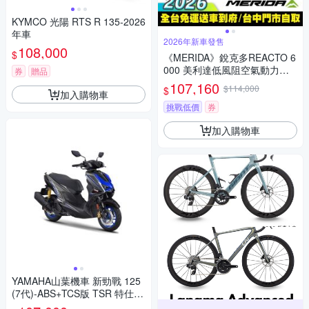
KYMCO 光陽 RTS R 135-2026
年車
2026年新車發售
108,000
$
《MERIDA》銳克多REACTO 6
000 美利達低風阻空氣動力碳
券
贈品
纖跑車 無附踏板/SC60碳纖板
107,160
$114,000
$
加入購物車
輪/105電變/巴林勝利/公路車/美
利達2026
挑戰低價
券
加入購物車
YAMAHA山葉機車 新勁戰 125
(7代)-ABS+TCS版 TSR 特仕
版-2026年