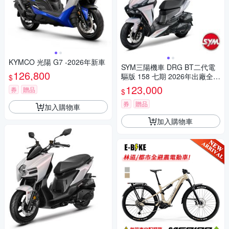
KYMCO 光陽 G7 -2026年新車
SYM三陽機車 DRG BT二代電
126,800
驅版 158 七期 2026年出廠全新
$
機車
123,000
券
贈品
$
券
贈品
加入購物車
加入購物車