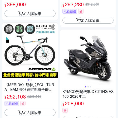
電必備】【長照相關儀器使
煞跑車 無附踏板/SRAM RED無
398,000
293,280
$312,000
$
$
用】【大功率家電適用】【最
線變速/ZIPP碳纖輪組/美利達2
大輸出功率5kW/電池容量7.5K
026
挑戰低價
券
加入購物車
Wh】
加入購物車
《MERIDA》斯特拉SCULTUR
A TEAM 美利達碳纖維全能型
KYMCO光陽機車 X CITING VS
碟煞跑車 無附踏板/Dura Ace無
252,108
400-2026年車
$268,200
$
線變速/公路車/美利達2025
208,000
挑戰低價
券
$
券
加入購物車