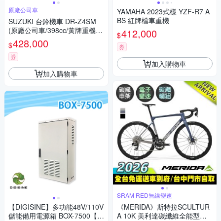
原廠公司車
YAMAHA 2023式樣 YZF-R7 A
BS 紅牌檔車重機
SUZUKI 台鈴機車 DR-Z4SM
(原廠公司車/398cc/黃牌重機/2
412,000
$
025年全新機車)
428,000
$
券
券
加入購物車
加入購物車
SRAM RED無線變速
【DIGISINE】多功能48V/110V
《MERIDA》斯特拉SCULTUR
儲能備用電源箱 BOX-7500【停
A 10K 美利達碳纖維全能型碟