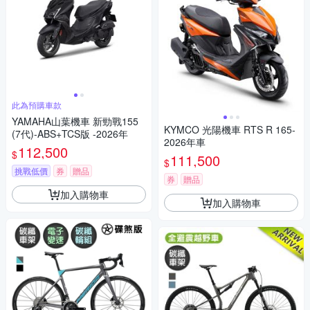
此為預購車款
YAMAHA山葉機車 新勁戰155
KYMCO 光陽機車 RTS R 165-
(7代)-ABS+TCS版 -2026年
2026年車
112,500
$
111,500
$
挑戰低價
券
贈品
券
贈品
加入購物車
加入購物車