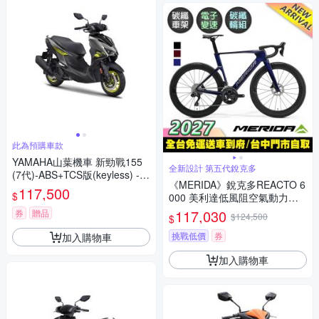
此為預購車款
YAMAHA山葉機車 新勁戰155
全新設計 第五代銳克多
(7代)-ABS+TCS版(keyless) -2
《MERIDA》銳克多REACTO 6
026年
117,500
$
000 美利達低風阻空氣動力碳
纖跑車 無附踏板/VISION SC60
117,030
券
贈品
$124,500
$
碳纖板輪/105電變/第五代銳克
多/公路車/美利達2027
挑戰低價
券
加入購物車
加入購物車