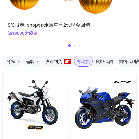
8/6限定! shopback購車享2%現金回饋
滿16888大優惠
分類
品牌
快速到貨
有現貨
挑戰低價
價格低到