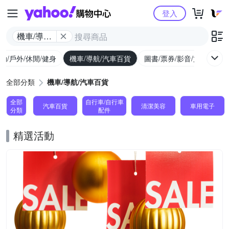
Yahoo購物中心
登入
機車/導航/
汽車百貨
動/戶外/休閒/健身
機車/導航/汽車百貨
圖書/票券/影音/文具
全部分類
機車/導航/汽車百貨
全部
自行車/自行車
汽車百貨
清潔美容
車用電子
分類
配件
精選活動