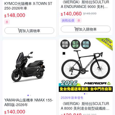
《MERIDA》斯特拉SCULTUR
KYMCO光陽機車 X-TOWN ST
A ENDURANCE 9000 美利達
250-2026年車
碳纖維全能型長程公路車 無附
140,060
148,000
$149,000
$
$
踏板/Ulterga電變/跑車/環島
挑戰低價
券
券
加入購物車
加入購物車
2026年新車發售
YAMAHA山葉機車 NMAX 155-
《MERIDA》斯特拉SCULTUR
ABS版-2026年
A 8000 美利達全能型碳纖維碟
140,000
$
煞公路車 無附踏板/Ultegra無線
130,848
$139,200