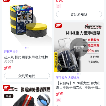
$
券
貨到通知我
補貨中
補貨中
好握不沾手
超人氣 握把圓形多用途上蠟棉
J3303
99
$
貨到通知我
單手操作 方便拿取
【安伯特】MINI重力型 彈力出
風口車用手機支架 (車用手機架
汽車手機架 車載支架)-快
99
$
券