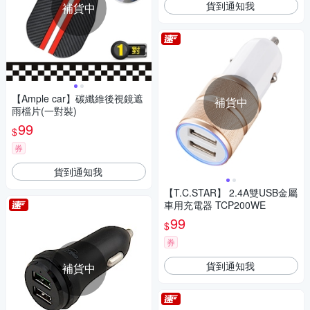
貨到通知我
補貨中
【Ample car】碳纖維後視鏡遮
補貨中
雨檔片(一對裝)
99
$
券
貨到通知我
【T.C.STAR】 2.4A雙USB金屬
車用充電器 TCP200WE
99
$
券
貨到通知我
補貨中