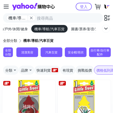
Yahoo購物中心
登入
機車/導航/
汽車百貨
動/戶外/休閒/健身
機車/導航/汽車百貨
圖書/票券/影音/文具
全部分類
機車/導航/汽車百貨
全部
自行車/自行車
清潔美容
汽車百貨
安全帽/雨衣
分類
配件
分類
品牌
快速到貨
有現貨
挑戰低價
價格低到
補貨中