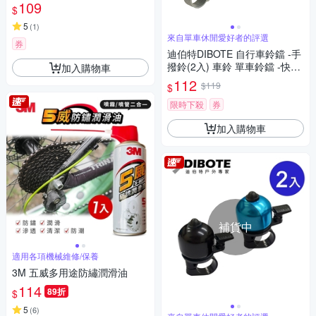
109
$
5
(
1
)
來自單車休閒愛好者的評選
券
迪伯特DIBOTE 自行車鈴鐺 -手
撥鈴(2入) 車鈴 單車鈴鐺 -快速
加入購物車
到貨
112
$119
$
限時下殺
券
加入購物車
補貨中
適用各項機械維修/保養
3M 五威多用途防繡潤滑油
114
89折
$
5
(
6
)