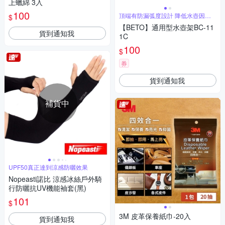
上蠟綿 3入
100
頂端有防漏弧度設計 降低水壺因震
$
動彈出
【BETO】通用型水壺架BC-11
貨到通知我
1C
100
$
券
貨到通知我
補貨中
UPF50真正達到涼感防曬效果
Nopeasti諾比 涼感冰絲戶外騎
行防曬抗UV機能袖套(黑)
101
$
3M 皮革保養紙巾-20入
貨到通知我