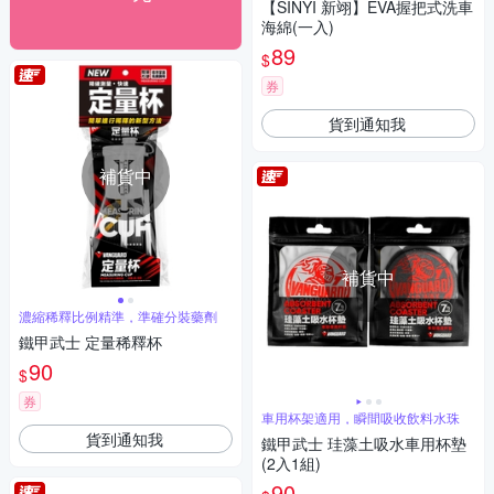
【SINYI 新翊】EVA握把式洗車
海綿(一入)
89
$
券
貨到通知我
補貨中
補貨中
濃縮稀釋比例精準，準確分裝藥劑
鐵甲武士 定量稀釋杯
90
$
券
車用杯架適用，瞬間吸收飲料水珠
貨到通知我
鐵甲武士 珪藻土吸水車用杯墊
(2入1組)
90