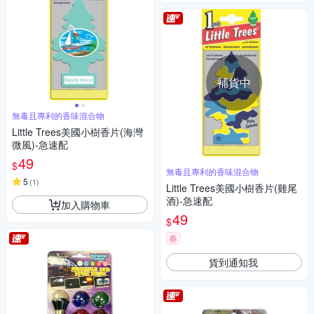
補貨中
無毒且專利的香味混合物
Little Trees美國小樹香片(海灣
微風)-急速配
49
$
無毒且專利的香味混合物
5
(
1
)
Little Trees美國小樹香片(雞尾
酒)-急速配
加入購物車
49
$
券
貨到通知我