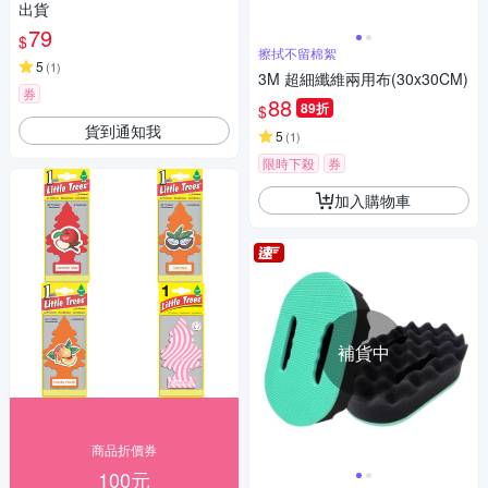
出貨
79
$
擦拭不留棉絮
5
(
1
)
3M 超細纖維兩用布(30x30CM)
券
88
89折
$
貨到通知我
5
(
1
)
限時下殺
券
加入購物車
補貨中
商品折價券
100元