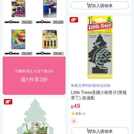
加入購物車
汽機車用品 出清下殺3折
滿1件享3折
無毒且專利的香味混合物
Little Trees美國小樹香片(黑莓
香丁)-急速配
49
$
4.3
(
1
)
券
加入購物車