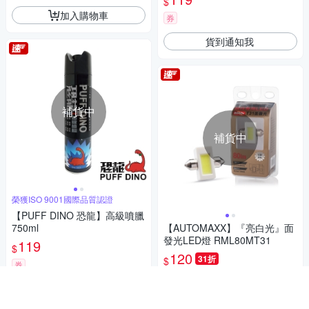
$
加入購物車
券
貨到通知我
補貨中
補貨中
榮獲ISO 9001國際品質認證
【PUFF DINO 恐龍】高級噴臘
750ml
【AUTOMAXX】『亮白光』面
發光LED燈 RML80MT31
119
$
120
31折
$
券
5
(
3
)
貨到通知我
限時下殺