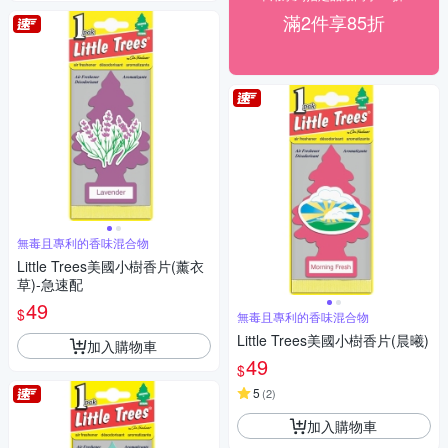
滿2件享85折
無毒且專利的香味混合物
Little Trees美國小樹香片(薰衣
草)-急速配
49
$
無毒且專利的香味混合物
Little Trees美國小樹香片(晨曦)
加入購物車
49
$
5
(
2
)
加入購物車