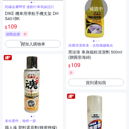
防鏽金屬彎管 連動行車視線設計
補貨中
DIKE 機車用導航手機支架 DH
S401BK
109
$
挑戰低價
券
加入購物車
深層清潔車漆，去除微鏽氧化
黑珍珠 車身鐵粉清潔劑 500ml
(贈圓形海綿)
109
$
券
貨到通知我
老化塑件，煥然一新
職人魂 塑料還原劑(蜂蜜檸檬)