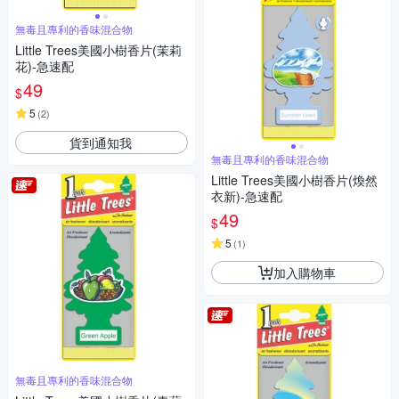
無毒且專利的香味混合物
Little Trees美國小樹香片(茉莉
花)-急速配
49
$
5
(
2
)
貨到通知我
無毒且專利的香味混合物
Little Trees美國小樹香片(煥然
衣新)-急速配
49
$
5
(
1
)
加入購物車
無毒且專利的香味混合物