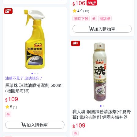
106
89折
$
4.9
(
15
)
限時下殺
券
滿額贈
加入購物車
油膜不見了 玻璃就亮了
黑珍珠 玻璃油膜清潔劑 500ml
(贈圓形海綿)
109
$
5
(
1
)
職人魂 鋼圈鐵粉清潔劑(仲夏野
券
莓) 鐵粉去除劑 鋼圈去鐵神器
109
加入購物車
$
券