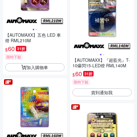
補貨中
【AUTOMAXX】五色 LED 車
燈 RML210M
60
31折
$
限時下殺
【AUTOMAXX】『超藍光』T-
10爆閃15-LED燈 RML140M
加入購物車
60
31折
$
限時下殺
貨到通知我