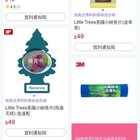
4.3
(
1
)
無毒且專利的香味混合物
貨到通知我
Little Trees美國小樹香片(皮革
香)
49
$
貨到通知我
補貨中
無毒且專利的香味混合物
Little Trees美國小樹香片(雨過
天晴)-急速配
49
$
貨到通知我
3M車用系列指定品最高享85折 快速到貨！