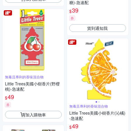
糖)-急速配
39
$
券
貨到通知我
無毒且專利的香味混合物
Little Trees美國小樹香片(野櫻
桃)-急速配
49
$
券
無毒且專利的香味混合物
Little Trees美國小樹香片(沁橘)
加入購物車
-急速配
49
$