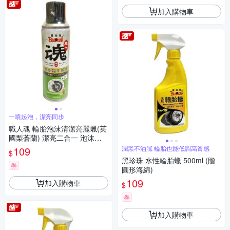
加入購物車
一噴起泡，潔亮同步
職人魂 輪胎泡沫清潔亮麗蠟(英
國梨蒼蘭) 潔亮二合一 泡沫輪
胎蠟
109
潤黑不油膩 輪胎也能低調高質感
$
黑珍珠 水性輪胎蠟 500ml (贈
券
圓形海綿)
109
加入購物車
$
券
加入購物車