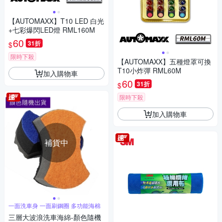
【AUTOMAXX】T10 LED 白光
+七彩爆閃LED燈 RML160M
60
31折
$
限時下殺
【AUTOMAXX】五種燈罩可換
T10小炸彈 RML60M
加入購物車
60
31折
$
限時下殺
加入購物車
補貨中
一面洗車身 一面刷鋼圈 多功能海棉
三層大波浪洗車海綿-顏色隨機