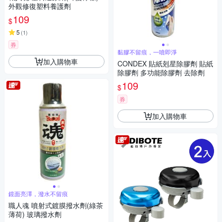
外觀修復塑料養護劑
109
$
5
(
1
)
券
黏膠不留痕，一噴即淨
加入購物車
CONDEX 貼紙剋星除膠劑 貼紙
除膠劑 多功能除膠劑 去除劑
109
$
券
加入購物車
鏡面亮澤，潑水不留痕
職人魂 噴射式鍍膜撥水劑(綠茶
薄荷) 玻璃撥水劑