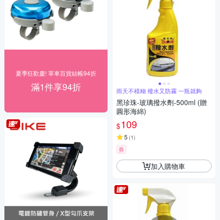
夏季狂歡慶! 單車百貨結帳94折
滿1件享94折
雨天不模糊 撥水又防霧 一瓶就夠
黑珍珠-玻璃撥水劑-500ml (贈
圓形海綿)
109
$
5
(
1
)
券
加入購物車