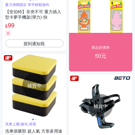
重力滑開固定 單手輕鬆操作
【安伯特】非夾不可 重力插入
型卡夢手機架(彈力)-快
99
$
券
貨到通知我
商品折價券
50元
補貨中
補貨中
洗車上腊,拋光,清潔
洗車俱樂部 超人氣 方形多用途