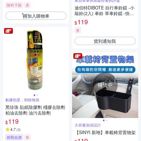
來自單車休閒愛好者的評選
限時下殺
券
迪伯特DIBOTE 自行車鈴鐺 -小
敲鈴(2入) 車鈴 單車鈴鐺 -快速
加入購物車
到貨
119
$
券
貨到通知我
補貨中
黏膠剋星，秒除無痕
黑珍珠 貼紙除膠劑 殘膠去除劑
柏油去除劑 油污去除劑
119
$
大容量加深設計
4.7
(
3
)
【SINYI 新翊】車載椅背置物架
挑戰低價
券
119