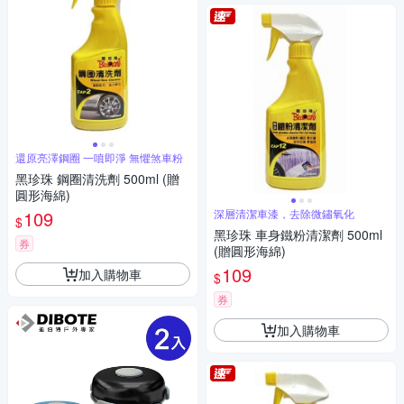
還原亮澤鋼圈 一噴即淨 無懼煞車粉
黑珍珠 鋼圈清洗劑 500ml (贈
圓形海綿)
109
深層清潔車漆，去除微鏽氧化
$
黑珍珠 車身鐵粉清潔劑 500ml
券
(贈圓形海綿)
109
加入購物車
$
券
加入購物車