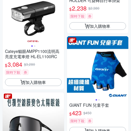
HOLDER 可旋轉自行車掛架
2,238
$2,380
$
限時下殺
券
加入購物車
Cateye貓眼AMPP1100流明高
亮度充電車燈 HL-EL1100RC
3,084
$3,280
$
限時下殺
券
加入購物車
GIANT FUN 兒童手套
423
$450
$
限時下殺
券
加入購物車