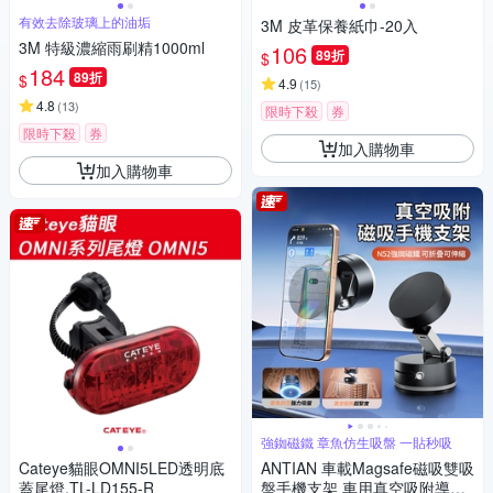
有效去除玻璃上的油垢
3M 皮革保養紙巾-20入
3M 特級濃縮雨刷精1000ml
106
89折
$
184
89折
$
4.9
(
15
)
4.8
(
13
)
限時下殺
券
限時下殺
券
加入購物車
加入購物車
強銣磁鐵 章魚仿生吸盤 一貼秒吸
Cateye貓眼OMNI5LED透明底
ANTIAN 車載Magsafe磁吸雙吸
蓋尾燈,TL-LD155-R
盤手機支架 車用真空吸附導航