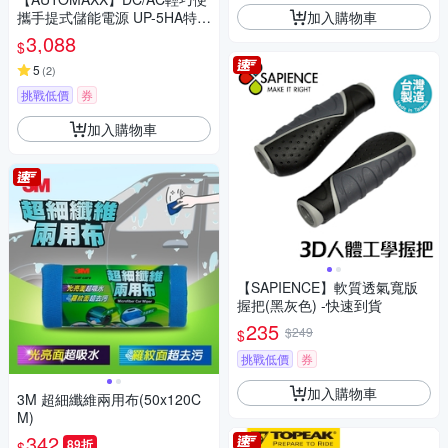
加入購物車
攜手提式儲能電源 UP-5HA特仕
版 (附贈BSMI認證鋰鐵電池)
3,088
$
5
(
2
)
挑戰低價
券
加入購物車
【SAPIENCE】軟質透氣寬版
握把(黑灰色) -快速到貨
235
$249
$
挑戰低價
券
加入購物車
3M 超細纖維兩用布(50x120C
M)
342
89折
$