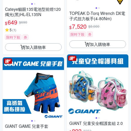
Cateye貓眼135電池型前燈120
TOPEAK D-Torq Wrench DX電
燭光(黑)HL-EL135N
子式扭力板手(4-80Nm)
649
$690
$
7,520
$8,000
$
5
(
1
)
限時下殺
券
限時下殺
券
加入購物車
加入購物車
GIANT 兒童安全帽護套組 2.0
GIANT GAME 兒童手套
893
$950