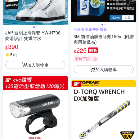
可延長雨刷使用壽命
JAP 透明止滑鞋套 YW-R708
3M 前擋油膜拔除劑150ml(附贈
防滑設計 雙重防水
專用菜瓜布)
390
$
225
89折
$
5
(
2
)
限時下殺
券
加入購物車
加入購物車