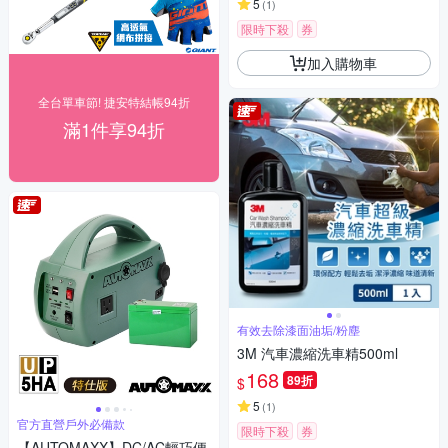
5
(
1
)
限時下殺
券
加入購物車
全台單車節! 捷安特結帳94折
滿1件享94折
有效去除漆面油垢/粉塵
3M 汽車濃縮洗車精500ml
168
89折
$
5
(
1
)
官方直營戶外必備款
限時下殺
券
【AUTOMAXX】DC/AC輕巧便