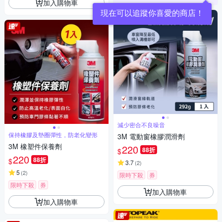
加入購物車
現在可以追蹤你喜愛的商店！
減少密合不良噪音
保持橡膠及墊圈彈性，防老化變形
3M 電動窗橡膠潤滑劑
3M 橡塑件保養劑
220
88折
$
220
88折
$
3.7
(
2
)
5
(
2
)
限時下殺
券
限時下殺
券
加入購物車
加入購物車