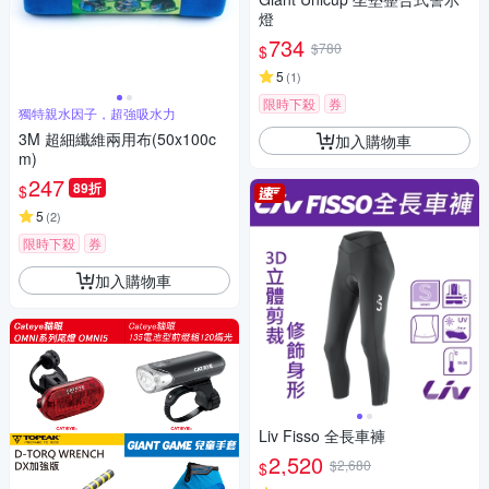
燈
734
$780
$
5
(
1
)
限時下殺
券
獨特親水因子，超強吸水力
3M 超細纖維兩用布(50x100c
加入購物車
m)
247
89折
$
5
(
2
)
限時下殺
券
加入購物車
Liv Fisso 全長車褲
2,520
$2,680
$