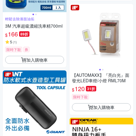
輕鬆去除漆面油垢
3M 汽車超級濃縮洗車精700ml
166
89折
$
5
(
1
)
限時下殺
券
加入購物車
【AUTOMAXX】『亮白光』面
發光LED車燈/小燈 RML70M
120
31折
$
限時下殺
加入購物車