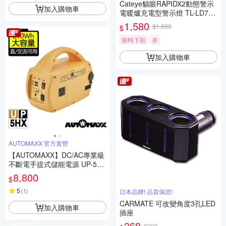
Cateye貓眼RAPIDX2動態警示
加入購物車
電暖爐充電型警示燈 TL-LD710
K
1,580
$1,680
$
限時下殺
券
加入購物車
AUTOMAXX 官方直營
【AUTOMAXX】DC/AC專業級
不斷電手提式儲能電源 UP-5HX
(附贈BSMI認證鋰鐵電池) [地
8,800
$
震/防災/停電/救急]
5
(
1
)
日本品牌! 品質保證!
CARMATE 可改變角度3孔LED
加入購物車
插座
368
$399