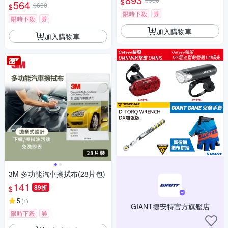
$
564
$600
$
限時下殺
券
限時下殺
券
加入購物車
加入購物車
3M 多功能汽車擦拭布(28片包)
141
89折
$
5
(
1
)
GIANT捷安特官方旗艦店
限時下殺
券