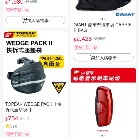
1,580
$1,680
$
限時下殺
券
加入購物車
GIANT 豪華型攜車袋 CARRIE
R BAG
2,426
$2,580
$
限時下殺
券
加入購物車
TOPEAK WEDGE PACK II 快
拆式坐墊袋-中
734
$780
$
5
(
1
)
限時下殺
券