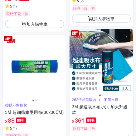
5
(
2
)
5
(
1
)
限時下殺
券
限時下殺
券
加入購物車
加入購物車
262倍超強吸水力，不留水痕
擦拭不留棉絮
3M 超速吸水布-尺寸加大升級
3M 超細纖維兩用布(30x30CM)
款
88
361
89折
89折
$
$
5
(
1
)
限時下殺
券
限時下殺
券