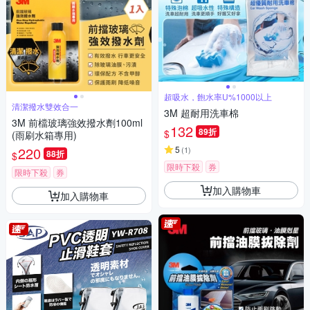
超吸水，飽水率U%1000以上
清潔撥水雙效合一
3M 超耐用洗車棉
3M 前檔玻璃強效撥水劑100ml
132
89折
$
(雨刷水箱專用)
220
5
(
1
)
88折
$
限時下殺
券
限時下殺
券
加入購物車
加入購物車