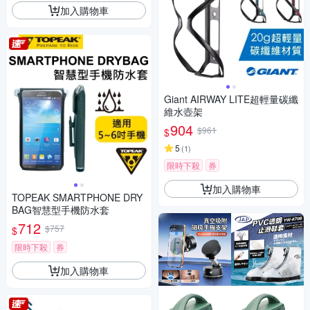
加入購物車
Giant AIRWAY LITE超輕量碳纖
維水壺架
904
$961
$
5
(
1
)
限時下殺
券
加入購物車
TOPEAK SMARTPHONE DRY
BAG智慧型手機防水套
712
$757
$
限時下殺
券
加入購物車