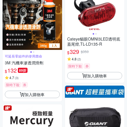
Cateye貓眼OMNI3LED透明底
蓋尾燈,TL-LD135-R
329
$350
$
可延長零組件的使用壽命
4.8
(
2
)
3M 汽機車滲透潤滑劑
限時下殺
券
132
89折
$
加入購物車
4.7
(
3
)
限時下殺
券
加入購物車