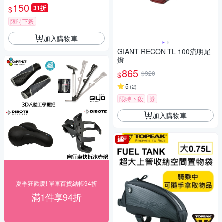
150
31折
$
限時下殺
加入購物車
GIANT RECON TL 100流明尾
燈
865
$920
$
5
(
2
)
限時下殺
券
加入購物車
夏季狂歡慶! 單車百貨結帳94折
滿1件享94折