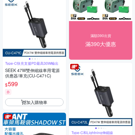
滿額390出貨
滿390大優惠
Type-C快充支援PD最高30W輸出
SEEK 47W雙伸縮線車用電源
供應器/車充(CU-C471C)
599
$
券
加入購物車
Type-C和Lightning伸縮線