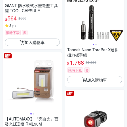
GIANT 防水軟式水壺造型工具
罐 TOOL CAPSULE
564
$600
$
3
(
1
)
限時下殺
券
加入購物車
Topeak Nano TorqBar X迷你
扭力板手組
1,768
$1,880
$
限時下殺
券
加入購物車
【AUTOMAXX】『亮白光』面
發光LED燈 RML90M