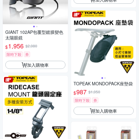
GIANT 102AP包覆型鍍膜變色
太陽眼鏡
1,956
$2,080
$
限時下殺
券
加入購物車
TOPEAK MONDOPACK座墊袋
987
$1,050
$
限時下殺
券
加入購物車