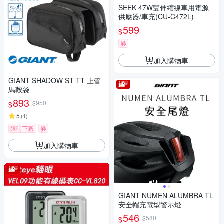
SEEK 47W雙伸縮線車用電源
供應器/車充(CU-C472L)
599
$
券
加入購物車
GIANT SHADOW ST TT 上管
馬鞍袋
893
$950
$
5
(
1
)
限時下殺
券
加入購物車
GIANT NUMEN ALUMBRA TL
安全帽充電型警示燈
546
$580
$