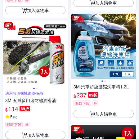
加入購物車
加入購物車
3M 汽車超級濃縮洗車精1.2L
適用各項機械維修/保養
237
89折
$
3M 五威多用途防繡潤滑油
限時下殺
券
114
89折
$
加入購物車
5
(
6
)
限時下殺
券
加入購物車