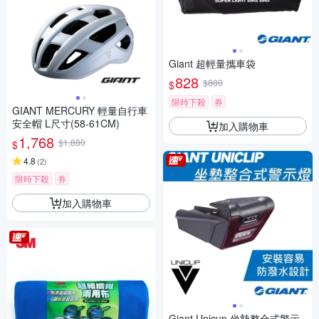
Giant 超輕量攜車袋
828
$880
$
限時下殺
券
GIANT MERCURY 輕量自行車
安全帽 L尺寸(58-61CM)
加入購物車
1,768
$1,880
$
4.8
(
2
)
限時下殺
券
加入購物車
Giant Unicup 坐墊整合式警示