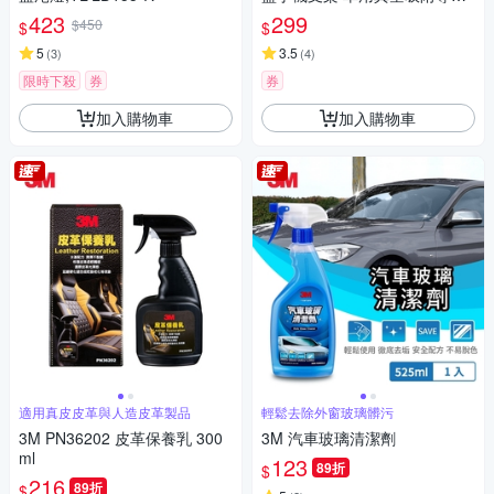
支架 汽車可伸縮雙重調節手機
423
299
$450
$
$
架
5
3.5
(
3
)
(
4
)
限時下殺
券
券
加入購物車
加入購物車
適用真皮皮革與人造皮革製品
輕鬆去除外窗玻璃髒污
3M PN36202 皮革保養乳 300
3M 汽車玻璃清潔劑
ml
123
89折
$
216
89折
$