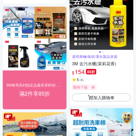
適用車輛/傢俱/電化製品表面
3M 去污水蠟(茉莉花香)
154
88折
$
5
(
4
)
3M車用系列指定品最高享85折 快速到貨！
限時下殺
券
滿2件享85折
加入購物車