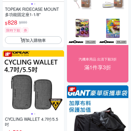
TOPEAK RIDECASE MOUNT
多功能固定座1-1/8"
828
$880
$
限時下殺
券
加入購物車
汽機車用品 出清下殺3折
滿1件享3折
CYCLING WALLET 4.7吋/5.5
吋