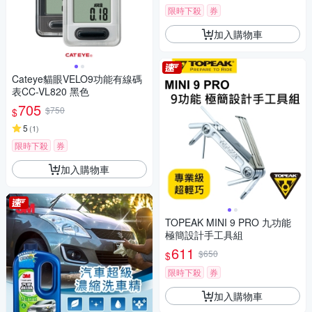
限時下殺
券
加入購物車
Cateye貓眼VELO9功能有線碼
表CC-VL820 黑色
705
$750
$
5
(
1
)
限時下殺
券
加入購物車
TOPEAK MINI 9 PRO 九功能
極簡設計手工具組
611
$650
$
限時下殺
券
加入購物車