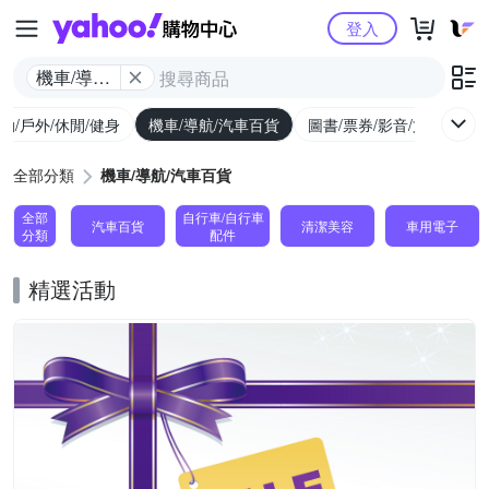
Yahoo購物中心
登入
機車/導航/
汽車百貨
動/戶外/休閒/健身
機車/導航/汽車百貨
圖書/票券/影音/文具
全部分類
機車/導航/汽車百貨
全部
自行車/自行車
汽車百貨
清潔美容
車用電子
分類
配件
精選活動