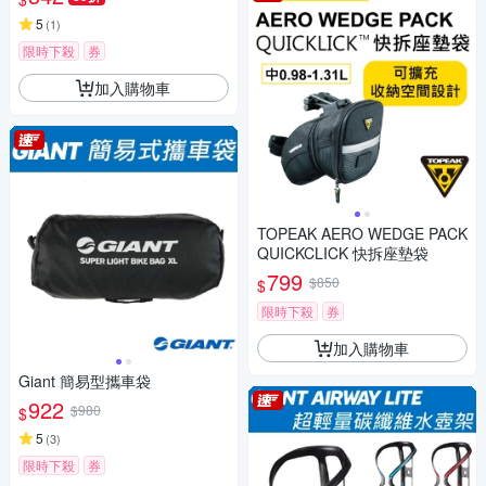
5
(
1
)
限時下殺
券
加入購物車
TOPEAK AERO WEDGE PACK
QUICKCLICK 快拆座墊袋
799
$850
$
限時下殺
券
加入購物車
Giant 簡易型攜車袋
922
$980
$
5
(
3
)
限時下殺
券