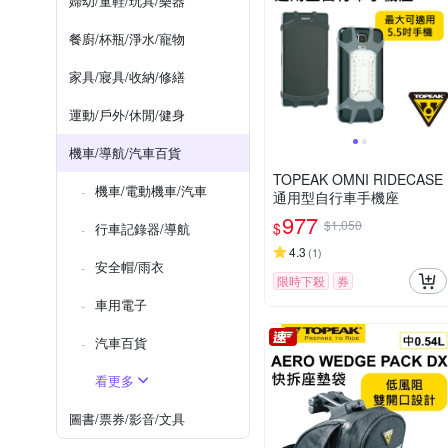
婦幼/童鞋/玩具/樂器
餐廚/杯瓶/淨水/寵物
家具/寢具/收納/修繕
運動/戶外/休閒/健身
機車/導航/汽車百貨
TOPEAK OMNI RIDECASE
機車/電動機車/汽車
通用型自行車手機座
977
$1,050
$
行車記錄器/導航
4.3
(
1
)
安全帽/雨衣
限時下殺
券
車用電子
汽車百貨
看更多
圖書/票券/影音/文具