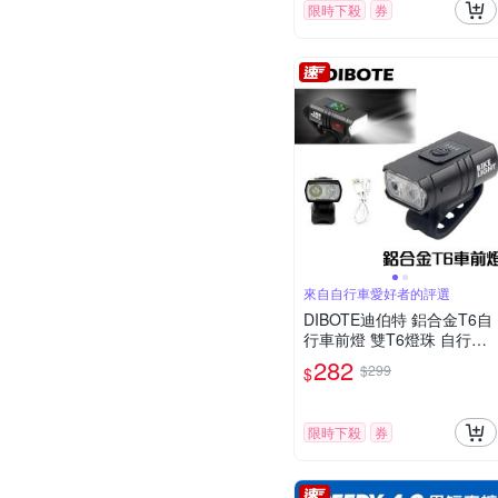
限時下殺
券
來自自行車愛好者的評選
DIBOTE迪伯特 鋁合金T6自
行車前燈 雙T6燈珠 自行車
前燈 T6前燈 LED車燈 -快速
282
$299
$
到貨
限時下殺
券