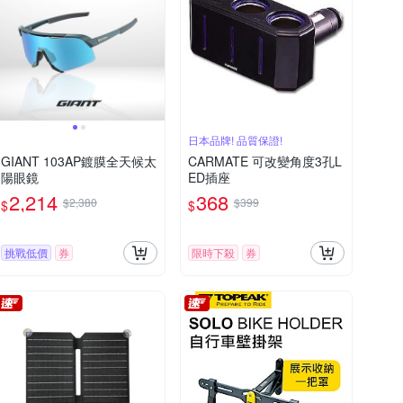
日本品牌! 品質保證!
GIANT 103AP鍍膜全天候太
CARMATE 可改變角度3孔L
陽眼鏡
ED插座
2,214
368
$2,380
$399
$
$
挑戰低價
券
限時下殺
券