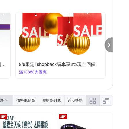
Turtle Wax 龜牌
YAMAHA 山葉
PEAK
陽簾
煞車零件
膠條
3M車用系列指定品最高享85折 快速到貨！
8/6限定! shopback購車享2%現金回饋
捷安特
滿16888大優惠
任選1件8
序
價格低到高
價格高到低
近期熱銷