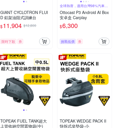
全球熱賣，適用台灣98%汽車廠
牌
GIANT CYCLOTRON FLUI
Ottocast P3 Android AI Box
D 鋁架油阻式訓練台
安卓盒 Carplay
11,904
6,300
$12,800
$
$
限時下殺
券
挑戰低價
券
TOPEAK FUEL TANK超大
TOPEAK WEDGE PACK II
上管收納空間置物袋(中)
快拆式坐墊袋-小