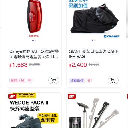
Cateye貓眼RAPIDX2動態警
GIANT 豪華型攜車袋 CARR
示電暖爐充電型警示燈 TL-L
IER BAG
D710K
1,563
2,400
$1,680
$2,580
$
$
限時下殺
券
挑戰低價
券