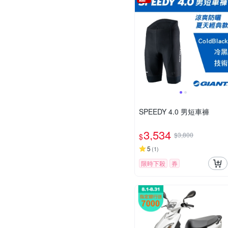
SPEEDY 4.0 男短車褲
3,534
$3,800
$
5
(
1
)
限時下殺
券