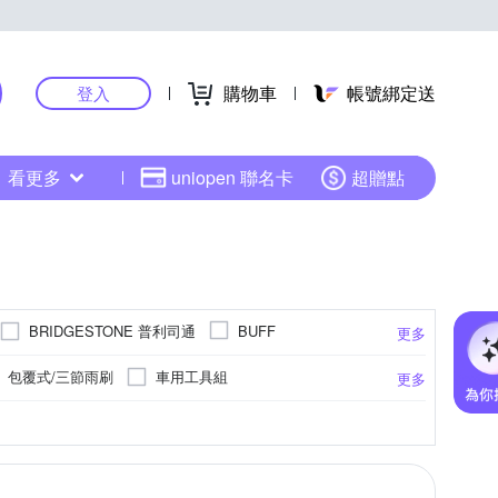
購物車
帳號綁定送
登入
看更多
uniopen 聯名卡
超贈點
BRIDGESTONE 普利司通
BUFF
更多
NLOP 登路普
FALKEN 飛隼
EVO
包覆式/三節雨刷
車用工具組
更多
NG WAX
KINYO
KPLUS
LEZYNE
改裝配件
鍍膜
踏墊
頭枕
安全帽
6速
3速
可樂帽
11速
養生保健
8速
滑步車
10速
285
5XL
295
EU37
315
EU38
165
EU39
更多
更多
更多
Osram 歐司朗
OMyCar
PEARL iZUMi
置物籃 / 車前袋
大燈燈泡
洗車精
14吋
15吋
16吋
17吋
18吋
M 三陽
SHAD
SHIMANO
Soft99
坐墊包
LED燈泡
坐墊
th M
Youth S
Youth L
Free size