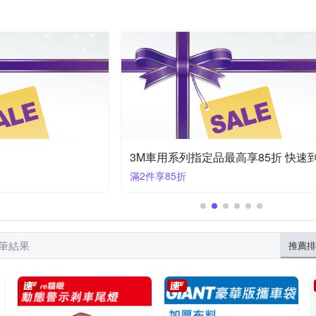
SUZUKI 台鈴
RTONE
SP CONNECT
TECHONE
TO
機車改裝精品
水壺架
皮革儀表板清潔劑
打氣筒
遮
征服者
華泰
鐵甲武士
黑珍珠
滿2件享85折
 筆結果
推薦排