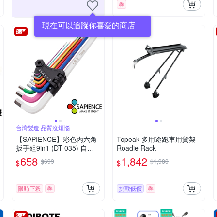
券
現在可以追蹤你喜愛的商店！
台灣製造 品質沒煩惱
【SAPIENCE】彩色內六角
Topeak 多用途跑車用貨架
扳手組9in1 (DT-035) 自行
Roadie Rack
車工具組 DIY -快速到貨
658
1,842
$699
$1,980
$
$
限時下殺
券
挑戰低價
券