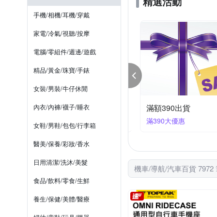
精選活動
SOL
SONAX
SPO
維修工具組
自行車週邊
其他
手機/相機/耳機/穿戴
其他品牌
ZEUS
輪胎鋁圈清潔保養劑
家電/冷氣/視聽/按摩
電腦/零組件/週邊/遊戲
精品/黃金/珠寶/手錶
女裝/男裝/牛仔休閒
狂歡慶! 單車百貨結帳94折
內衣/內褲/襪子/睡衣
滿額390出貨
件享94折
滿390大優惠
女鞋/男鞋/包包/行李箱
醫美/保養/彩妝/香水
日用清潔/洗沐/美髮
機車/導航/汽車百貨 7972
食品/飲料/零食/生鮮
養生/保健/美體/醫療