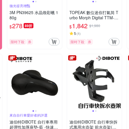
拋光提亮增豔
3M PN39625 水晶煥彩蠟 1
TOPEAK 數位迷你打氣筒 T
80g
urbo Morph Digital TTM-D
GD
278
1,842
89折
$1,980
$
$
5
(
1
)
限時下殺
券
限時下殺
券
來自自行車愛好者的評選
迪伯特DIBOTE 自行車專用
迪伯特DIBOTE 自行車快拆
超彈性加厚座墊-藍 -快速到
式萬用水壺架 前水壺架(黑)