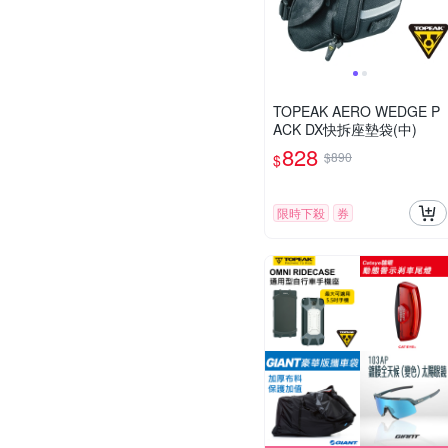
TOPEAK AERO WEDGE P
ACK DX快拆座墊袋(中)
828
$890
$
限時下殺
券