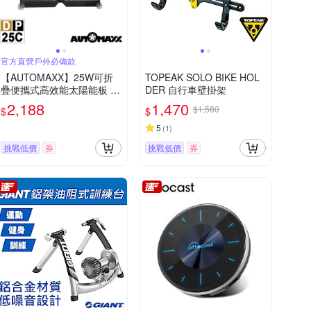
官方直營戶外必備款
【AUTOMAXX】25W可折
TOPEAK SOLO BIKE HOL
疊便攜式高效能太陽能板 D
DER 自行車壁掛架
P-25C
2,188
1,470
$1,580
$
$
5
(
1
)
挑戰低價
券
挑戰低價
券