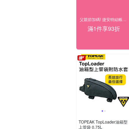
父親節加碼! 捷安特結帳93折
滿1件享93折
TOPEAK TopLoader油箱型
上管袋 0.75L