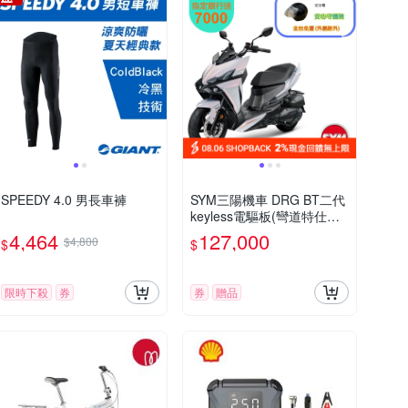
SPEEDY 4.0 男長車褲
SYM三陽機車 DRG BT二代
keyless電驅板(彎道特仕版)
七期 2026年出廠全新機車
4,464
127,000
$4,800
$
$
限時下殺
券
券
贈品