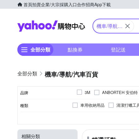
首頁
拍賣
企業/大宗採購入口
合作招商
App下載
Yahoo購物中心
機車/導航/
汽車百貨
全部分類
點換券
登記送
機車/導航/汽車百貨
ANBORTEH 安伯特
3M
品牌
Carall
CARBUFF
車用收納用品
清潔打蠟工
種類
品牌名稱
GIANT 捷安特
GOODY
雙輪平衡車
清潔劑
24速
3/4罩安全帽/復古式安全帽
21速
單速
XXS
225
45
55
235
XS
40
215
S
60
M
2
尺寸
顏色
輪胎寬(mm)
扁平比
速別
類型
MERIDA 美利達
LIMAR
撥水劑
車用防災警示用品
14速
行動電冰箱
30速
家庭帳
22速
EU40
EU41
EU42
Philo 飛樂
P
PIAA
相關分類
上管馬鞍包
遮陽板
19吋
20吋
21吋以上