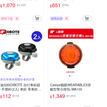
1,070
651
$1,150
$700
$
$
限時下殺
券
挑戰低價
券
來自單車休閒愛好者的評選
迪伯特DIBOTE 自行車鈴鐺
Cateye貓眼WEARABLEX穿
-手撥鈴(2入) 車鈴 單車鈴鐺
戴型警示燈SL-WA100
-快速到貨
112
1,349
$119
$1,450
$
$