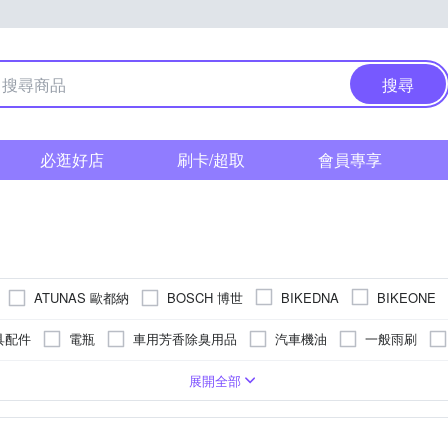
搜尋
必逛好店
刷卡/超取
會員專享
ATUNAS 歐都納
BOSCH 博世
BIKEDNA
BIKEONE
Continental 馬牌
DIBOTE 迪伯特
DU
CARMATE
CSP
具配件
電瓶
車用芳香除臭用品
汽車機油
一般雨刷
EAR 固特異
General Tire將軍
KYMCO 光陽
INFINI
KI
軟骨雨刷
擦拭巾/吸水巾
美容蠟
前燈
擴充座 / 支架
太陽眼鏡 / 墨鏡
7速
18速
27速
全罩式安全帽
6速
手機支架
20速
9速
速克達
12速
兒童
1
45
50
L
255
35
XL
205
65
XXL
195
30
2L
185
70
3L
80
275
2XL
265
3XL
175
4XL
展開全部
Michelin 米其林
NANKANG 南港輪胎
MIO
NWB
尾燈
水壺/水瓶
車用充電器
車用椅墊
玻璃清潔劑
輕便型安全帽/雪帽
12吋
13吋以下
EU43
EU44
EU45
EU46
IRELLI 倍耐力
Polaroid 寶麗萊
SY
ProStaff
SOFT 99
機車收納用品
油精
防盜車鎖
水箱精
腳踏板
腰墊
21吋
22吋
23吋
24吋
26吋
28吋
You