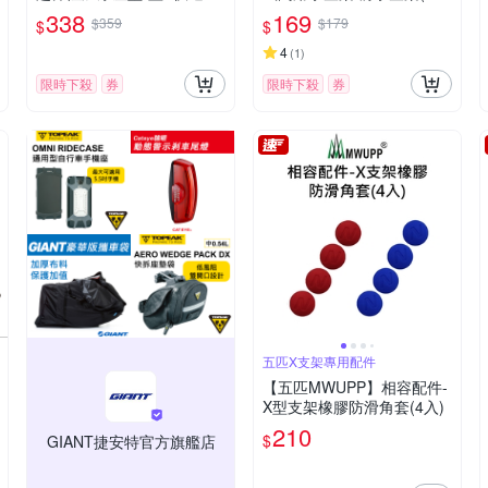
貨
-快速到貨
338
169
$359
$179
$
$
4
(
1
)
限時下殺
券
限時下殺
券
五匹X支架專用配件
【五匹MWUPP】相容配件-
X型支架橡膠防滑角套(4入)
210
$
GIANT捷安特官方旗艦店