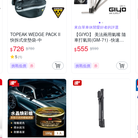
來自單車休閒愛好者的評選
TOPEAK WEDGE PACK II
【GIYO】 美法兩用氣嘴 隨
快拆式坐墊袋-中
車打氣筒(GM-71) -快速到
貨
726
555
$780
$590
$
$
5
(
1
)
挑戰低價
券
挑戰低價
券