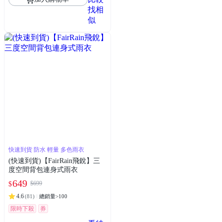
找相
似
快速到貨 防水 輕量 多色雨衣
(快速到貨)【FairRain飛銳】三
度空間背包連身式雨衣
649
$699
$
4.6
(
81
)
總銷量>100
限時下殺
券