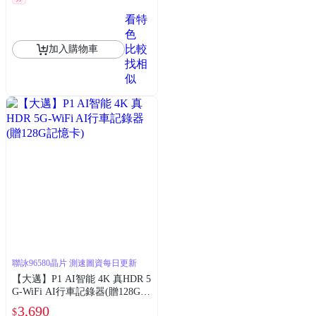
看特
色
比較
加入購物車
找相
似
聯詠96580晶片 測速圖資每日更新
【大邁】P1 AI智能 4K 真HDR 5
G-WiFi AI行車記錄器(贈128G記
憶卡)
3,690
$