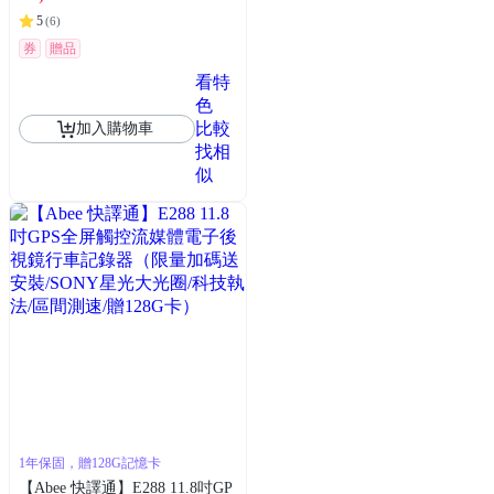
5
(
6
)
券
贈品
看特
色
比較
加入購物車
找相
似
1年保固，贈128G記憶卡
【Abee 快譯通】E288 11.8吋GP