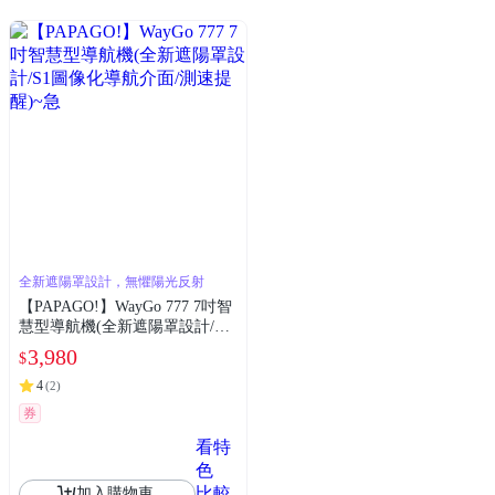
全新遮陽罩設計，無懼陽光反射
【PAPAGO!】WayGo 777 7吋智
慧型導航機(全新遮陽罩設計/S1
圖像化導航介面/測速提醒)~急
3,980
$
4
(
2
)
券
看特
色
比較
加入購物車