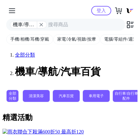
Yahoo購物中心
登入
機車/導航/
汽車百貨
手機/相機/耳機/穿戴
家電/冷氣/視聽/按摩
電腦/零組件/週邊/
全部分類
機車/導航/汽車百貨
全部
自行車/自行車
清潔美容
汽車百貨
車用電子
分類
配件
精選活動