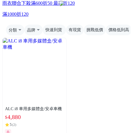
雨衣聯合下殺滿600折50 最高折120
滿1000折120
分類
品牌
快速到貨
有現貨
挑戰低價
價格低到高
ALC i8 車用多媒體盒/安卓車機
4,880
$
5
(
2
)
券