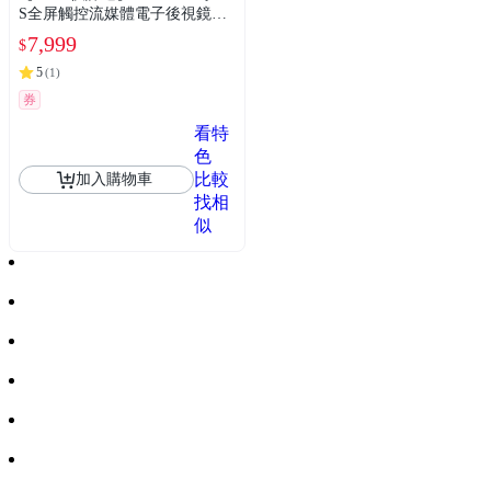
S全屏觸控流媒體電子後視鏡行
車記錄器（限量加碼送安裝/SO
7,999
$
NY星光大光圈/科技執法/區間測
速/贈128G卡）
5
(
1
)
券
看特
色
比較
加入購物車
找相
似