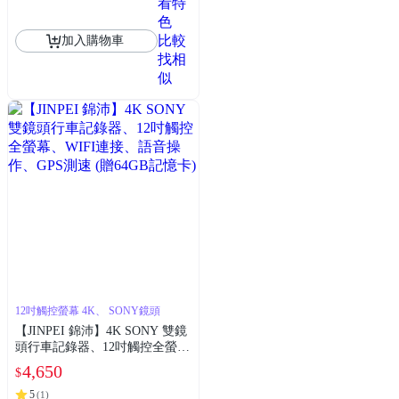
看特
色
比較
加入購物車
找相
似
12吋觸控螢幕 4K、 SONY鏡頭
【JINPEI 錦沛】4K SONY 雙鏡
頭行車記錄器、12吋觸控全螢
幕、WIFI連接、語音操作、GPS
4,650
$
測速 (贈64GB記憶卡)
5
(
1
)