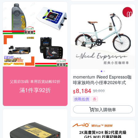
momentum iNeed Espresso咖
父親節加碼! 車用百貨結帳92折
啡家族時尚小徑車2026年式
滿1件享92折
8,184
$8,800
$
挑戰低價
券
加入購物車