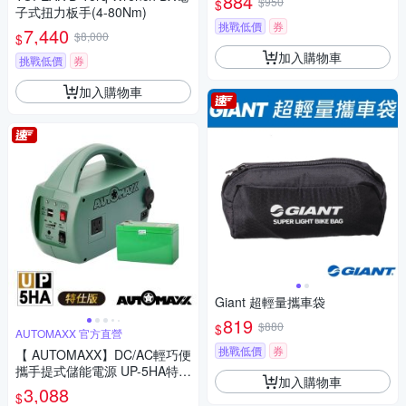
884
$950
$
子式扭力板手(4-80Nm)
挑戰低價
券
7,440
$8,000
$
加入購物車
挑戰低價
券
加入購物車
Giant 超輕量攜車袋
819
$880
$
AUTOMAXX 官方直營
挑戰低價
券
【 AUTOMAXX】DC/AC輕巧便
攜手提式儲能電源 UP-5HA特仕
加入購物車
版
3,088
$