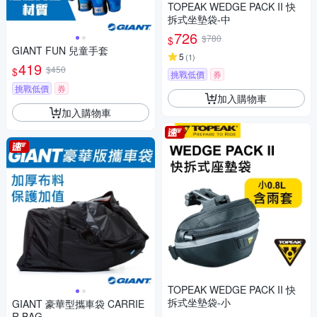
TOPEAK WEDGE PACK II 快
拆式坐墊袋-中
726
$780
$
GIANT FUN 兒童手套
5
(
1
)
419
$450
$
挑戰低價
券
挑戰低價
券
加入購物車
加入購物車
TOPEAK WEDGE PACK II 快
拆式坐墊袋-小
GIANT 豪華型攜車袋 CARRIE
R BAG