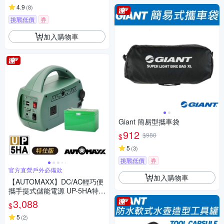
4.9
(
8
)
挑戰低價
券
加入購物車
Giant 簡易型攜車袋
912
$980
$
5
(
3
)
挑戰低價
券
官方直營戶外必備款
加入購物車
【AUTOMAXX】DC/AC輕巧便
攜手提式儲能電源 UP-5HA特仕
版 (附贈BSMI認證鋰鐵電池)
3,088
$
5
(
2
)