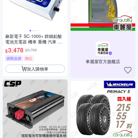
麻新電子 SC-1000+ 鋰鐵鉛酸
電池充電器 機車 重機 汽車 貨
車 適用12V 保固一年 送專用包
3,478
$3,780
$
乙個
挑戰低價
贈品
車麗屋官方旗艦店
加入購物車