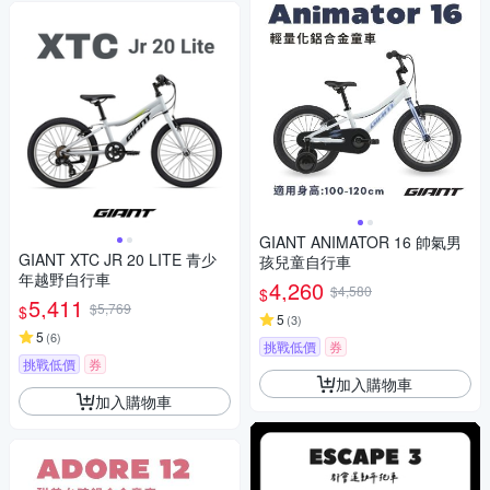
GIANT ANIMATOR 16 帥氣男
GIANT XTC JR 20 LITE 青少
孩兒童自行車
年越野自行車
4,260
$4,580
$
5,411
$5,769
$
5
(
3
)
5
(
6
)
挑戰低價
券
挑戰低價
券
加入購物車
加入購物車