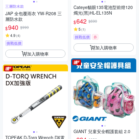
三層防水款
Cateye貓眼135電池型前燈120
燭光(黑)HL-EL135N
JAP 全包覆雨衣 YW-R208 三
層防水款
642
$690
$
940
$990
$
5
(
1
)
4.9
(
4
)
挑戰低價
券
挑戰低價
加入購物車
加入購物車
GIANT 兒童安全帽護套組 2.0
TOPEAK D-Torq Wrench DX電