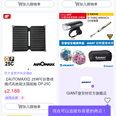
加入購物車
加入購物車
官方直營戶外必備款
【AUTOMAXX】25W可折疊便
攜式高效能太陽能板 DP-25C
2,188
$
GIANT捷安特官方旗艦店
挑戰低價
券
加入購物車
現在可以追蹤你喜愛的商店！