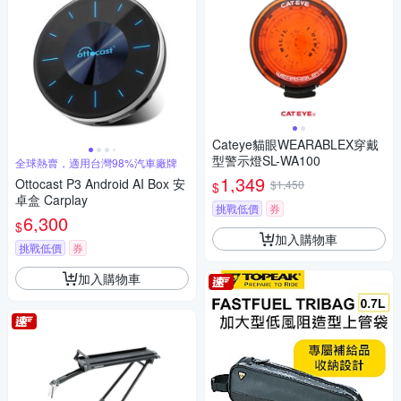
Cateye貓眼WEARABLEX穿戴
型警示燈SL-WA100
全球熱賣，適用台灣98%汽車廠牌
1,349
Ottocast P3 Android AI Box 安
$1,450
$
卓盒 Carplay
挑戰低價
券
6,300
$
加入購物車
挑戰低價
券
加入購物車