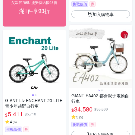
父親節加碼! 捷安特結帳93折
挑戰低價
券
滿1件享93折
加入購物車
GIANT EA402 都會親子電動自
GIANT Liv ENCHANT 20 LITE
行車
青少年越野自行車
34,580
$36,800
$
5,411
$5,718
$
5
(
5
)
4
(
6
)
挑戰低價
券
挑戰低價
券
加入購物車