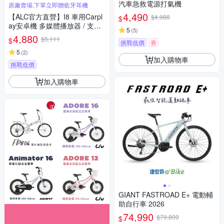
汽車急救電源打氣機
原廠賣場,下單立即贈藍牙耳機
4,490
【ALC官方直營】I8 車用Carpl
$4,988
$
ay安卓機 多媒體播放器 / 支援
5
(
5
)
有線Apple CarPlay和Android A
4,880
$5,111
$
挑戰低價
券
uto (八核心+128GB) (贈藍牙耳
機)
5
(
2
)
加入購物車
挑戰低價
加入購物車
GIANT FASTROAD E+ 電動輔
助自行車 2026
74,990
$79,800
$