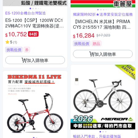
ES-1200全機台台灣製造
獨家限時92折★送專業安裝定位服務
ES-1200【CSP】1200W DC1
【MICHELIN 米其林】PRIMA
2V轉AC110V 電源轉換器(逆變
CY5 215/55/17 濕地制動 四入
器)/儲能/Energy storage
10,752
組送安裝+四輪定位(車麗屋)
16,284
84折
$
$17,323
$
5
(
1
)
挑戰低價
贈品
挑戰低價
券
加入購物車
加入購物車
暢銷入門車款，升級款碟煞版