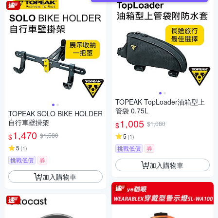
TOPEAK TopLoader油箱型上
管袋 0.75L
TOPEAK SOLO BIKE HOLDER
1,005
自行車壁掛架
$1,080
$
1,470
$1,580
$
5
(
1
)
5
(
1
)
挑戰低價
券
挑戰低價
券
加入購物車
加入購物車