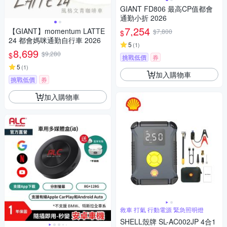
GIANT FD806 最高CP值都會
通勤小折 2026
7,254
【GIANT】momentum LATTE
$7,800
$
24 都會媽咪通勤自行車 2026
5
(
1
)
8,699
$9,280
$
挑戰低價
券
5
(
1
)
加入購物車
挑戰低價
券
加入購物車
救車 打氣 行動電源 緊急照明燈
SHELL殼牌 SL-AC002JP 4合1