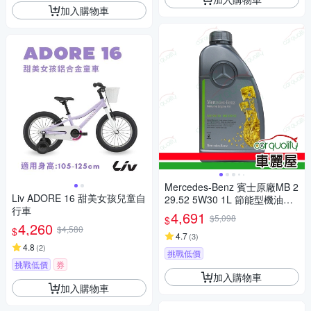
加入購物車
Mercedes-Benz 賓士原廠MB 2
Liv ADORE 16 甜美女孩兒童自
29.52 5W30 1L 節能型機油整
行車
箱12瓶(車麗屋)
4,691
$5,098
$
4,260
$4,580
$
4.7
(
3
)
4.8
(
2
)
挑戰低價
挑戰低價
券
加入購物車
加入購物車