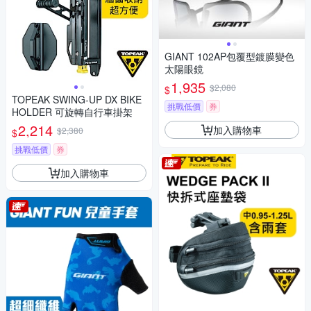
GIANT 102AP包覆型鍍膜變色
太陽眼鏡
1,935
$2,080
$
TOPEAK SWING-UP DX BIKE
挑戰低價
券
HOLDER 可旋轉自行車掛架
2,214
加入購物車
$2,380
$
挑戰低價
券
加入購物車