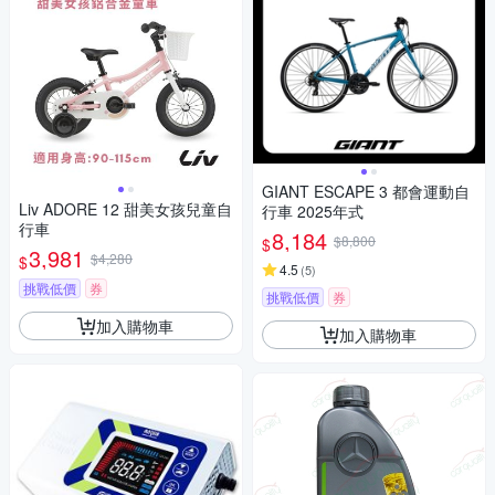
GIANT ESCAPE 3 都會運動自
Liv ADORE 12 甜美女孩兒童自
行車 2025年式
行車
8,184
$8,800
$
3,981
$4,280
$
4.5
(
5
)
挑戰低價
券
挑戰低價
券
加入購物車
加入購物車