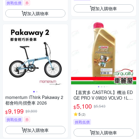
挑戰低價
券
加入購物車
加入購物車
【嘉實多 CASTROL】機油 ED
momentum iThink Pakaway 2
GE PRO V 0W20 VOLVO 1L
都會時尚摺疊車 2026
整箱12入(車麗屋)
5,100
$5,543
$
9,199
$9,800
$
5
(
2
)
挑戰低價
券
挑戰低價
加入購物車
加入購物車