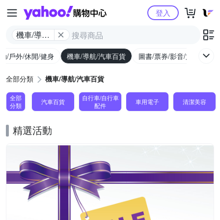
Yahoo購物中心
登入
機車/導航/
汽車百貨
動/戶外/休閒/健身
機車/導航/汽車百貨
圖書/票券/影音/文具
全部分類
機車/導航/汽車百貨
全部
自行車/自行車
汽車百貨
車用電子
清潔美容
分類
配件
精選活動