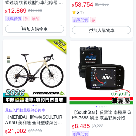
式鏡頭 後視鏡型行車記錄器 前
53,754
$57,800
$
後4K+4K 極致畫質 新2代星光
12,869
$13,988
$
5
(
1
)
級 送安裝
挑戰低價
券
贈品
挑戰低價
券
加入購物車
加入購物車
最佳入門輕量碟煞公路車
【SouthStar】反雷達 南極星 G
《MERIDA》斯特拉SCULTUR
PS-7688 觸控 液晶彩屏分體測
A 95D 美利達 全能型碟煞公路
速器 安裝費另計(車麗屋)
8,485
$9,222
$
車 無附腳架/競速/入門/彎把/公
21,902
$23,300
$
路車/自行車/單車
挑戰低價