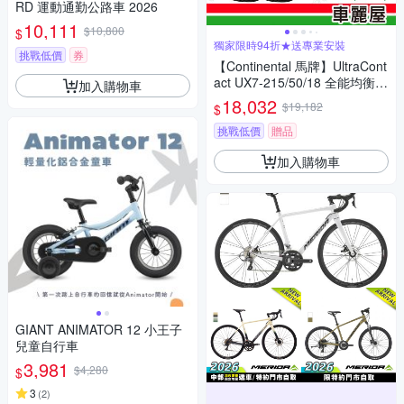
RD 運動通勤公路車 2026
10,111
$10,800
$
獨家限時94折★送專業安裝
挑戰低價
券
【Continental 馬牌】UltraCont
act UX7-215/50/18 全能均衡
加入購物車
四入組 送安裝(車麗屋)
18,032
$19,182
$
挑戰低價
贈品
加入購物車
GIANT ANIMATOR 12 小王子
兒童自行車
3,981
$4,280
$
3
(
2
)