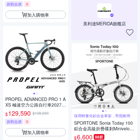
挑戰低價
券
加入購物車
美利達MERIDA旗艦店
PROPEL ADVANCED PRO 1 A
XS 極速空力公路自行車2027年
式
129,590
$138,000
$
採用輕量化鋁合金車架，堅固耐用
挑戰低價
券
SPORTONE Sonia Today 100
鋁合金高級折疊碟剎Minivelo自
加入購物車
行車
6,600
88折
$