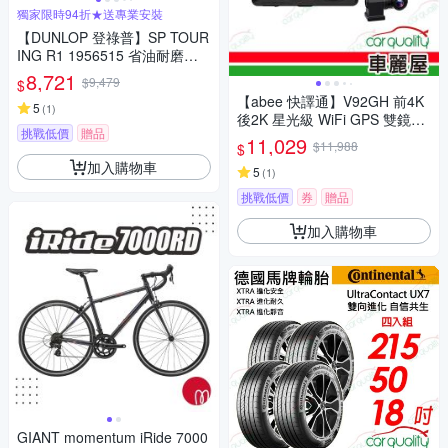
獨家限時94折★送專業安裝
【DUNLOP 登祿普】SP TOUR
ING R1 1956515 省油耐磨輪
胎_四入組_195/65/15 _送安裝
8,721
$9,479
$
(車麗屋)
【abee 快譯通】V92GH 前4K
5
(
1
)
後2K 星光級 WiFi GPS 雙鏡頭
挑戰低價
贈品
行車記錄器_送安裝 (車麗屋)
11,029
$11,988
$
加入購物車
5
(
1
)
挑戰低價
券
贈品
加入購物車
GIANT momentum iRide 7000