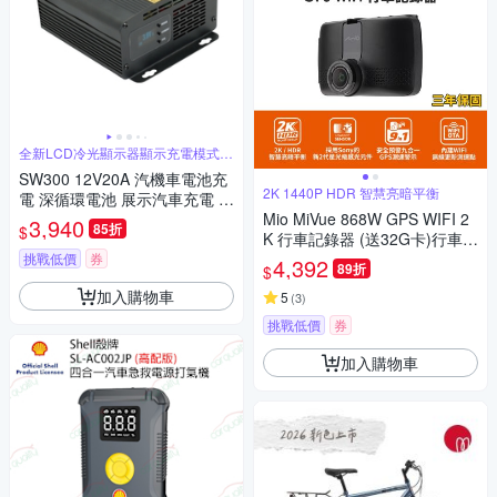
全新LCD冷光顯示器顯示充電模式充
電電壓
SW300 12V20A 汽機車電池充
2K 1440P HDR 智慧亮暗平衡
電 深循環電池 展示汽車充電 車
用充電 AGM 磷酸鋰鐵 MF電池
Mio MiVue 868W GPS WIFI 2
3,940
85折
$
CSP
K 行車記錄器 (送32G卡)行車紀
錄器
挑戰低價
券
4,392
89折
$
加入購物車
5
(
3
)
挑戰低價
券
加入購物車