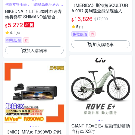
摺疊立管龍頭，可調整高低至適合高
《MERIDA》斯特拉SCULTUR
度位置
A 93D 美利達全能型碟煞入門
BIKEDNA I1 LITE 20吋21速碟
跑車 無附腳架/競速/入門/彎把/
煞折疊車 SHIMANO煞變合一
16,826
$17,900
$
公路車/自行車/單車
指撥定位變速超CP值極炫動力
5,272
89折
$
5
(
1
)
陸地小鋼砲
4.1
(
5
)
挑戰低價
券
挑戰低價
券
加入購物車
加入購物車
GIANT ROVE E+ 運動電動輔助
自行車 XS吋
【MIO】MiVue R890WD 分離