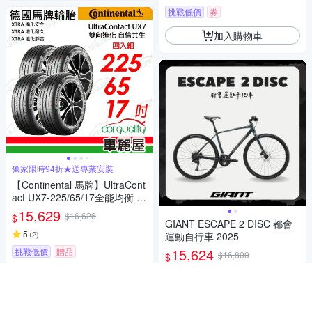
挑戰低價
券
加入購物車
獨家限時94折★送專業安裝
【Continental 馬牌】UltraCont
act UX7-225/65/17全能均衡 四
入組 送安裝(車麗屋)
15,629
$16,626
$
GIANT ESCAPE 2 DISC 都會
5
(
2
)
運動自行車 2025
15,624
挑戰低價
贈品
$16,800
$
挑戰低價
券
加入購物車
加入購物車