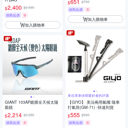
651
$700
$
2,400
$2,580
$
挑戰低價
券
挑戰低價
券
加入購物車
加入購物車
來自單車休閒愛好者的評選
GIANT 103AP鍍膜全天候太陽
【GIYO】 美法兩用氣嘴 隨車
眼鏡
打氣筒(GM-71) -快速到貨
2,214
555
$2,380
$590
$
$
挑戰低價
券
挑戰低價
券