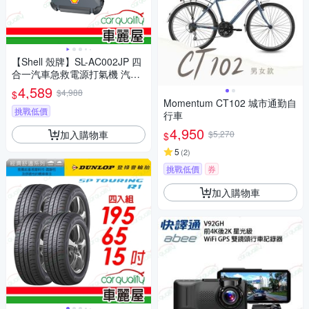
【Shell 殼牌】SL-AC002JP 四
合一汽車急救電源打氣機 汽柴
油_高配版(車麗屋)
4,589
$4,988
$
Momentum CT102 城市通勤自
挑戰低價
行車
4,950
加入購物車
$5,270
$
5
(
2
)
挑戰低價
券
加入購物車