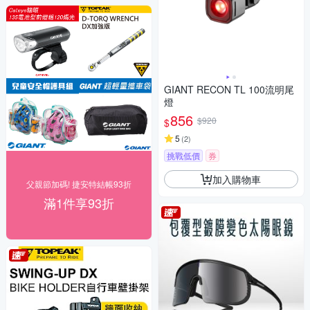
GIANT RECON TL 100流明尾
燈
856
$920
$
5
(
2
)
挑戰低價
券
加入購物車
父親節加碼! 捷安特結帳93折
滿1件享93折